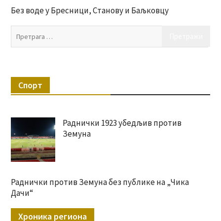
Без воде у Бресници, Станову и Баљковцу
Пр
за:
Спорт
Раднички 1923 убедљив против
Земуна
Раднички против Земуна без публике на „Чика
Дачи“
Хроника региона