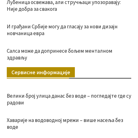
Лубеница освежава, али стручњаци упозоравају:
Није добра за свакога
И грађани Србије могу да гласају за нови дизајн
новчаница евра
Салса може да допринесе бољем менталном
здрављу
Сервисне информације
Велики број улица данас без воде – погледајте где су
радови
Хаварије на водоводној мрежи – више насеља без
воде