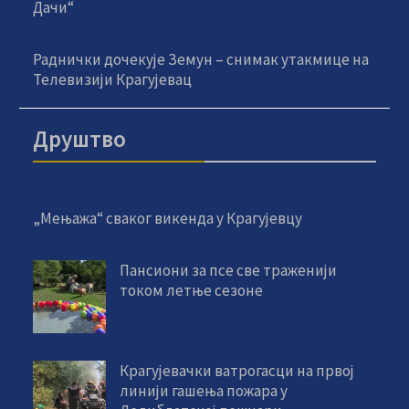
Дачи“
Раднички дочекује Земун – снимак утакмице на
Телевизији Крагујевац
Друштво
„Мењажа“ сваког викенда у Крагујевцу
Пансиони за псе све траженији
током летње сезоне
Крагујевачки ватрогасци на првој
линији гашења пожара у