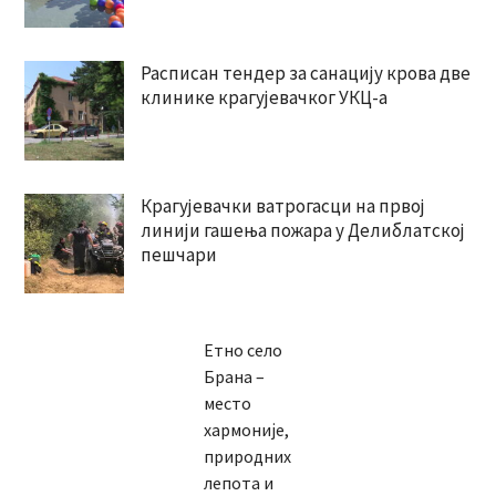
Расписан тендер за санацију крова две
клинике крагујевачког УКЦ-а
Крагујевачки ватрогасци на првој
линији гашења пожара у Делиблатској
пешчари
Етно село
Брана –
место
хармоније,
природних
лепота и