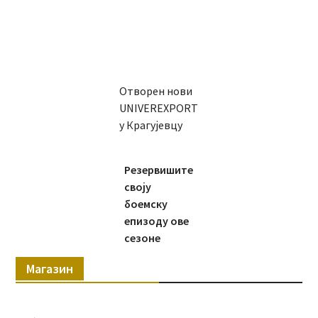
Отворен нови
UNIVEREXPORT
у Крагујевцу
Резервишите
своју
боемску
епизоду ове
сезоне
Магазин