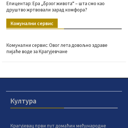
Епицентар: Ера „брзог живота“ – шта смо као
друштво жртвовали зарад комфора?
Комунални сервис
Комунални сервис: Овог лета довољно здраве
пијаће воде за Крагујевчане
Култура
Крагујевац први пут домаћин међународне