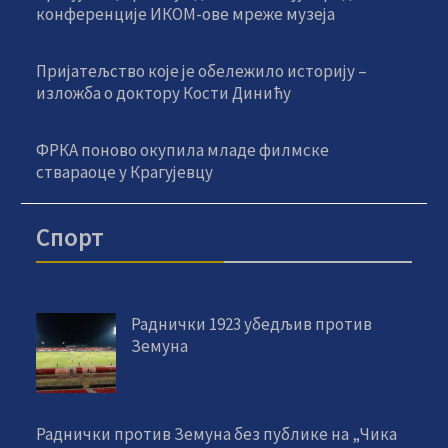
конференције ИКОМ-ове мреже музеја
Пријатељство које је обележило историју –
изложба о доктору Кости Динићу
ФРКА поново окупила младе филмске
ствараоце у Крагујевцу
Спорт
Раднички 1923 убедљив против
Земуна
Раднички против Земуна без публике на „Чика