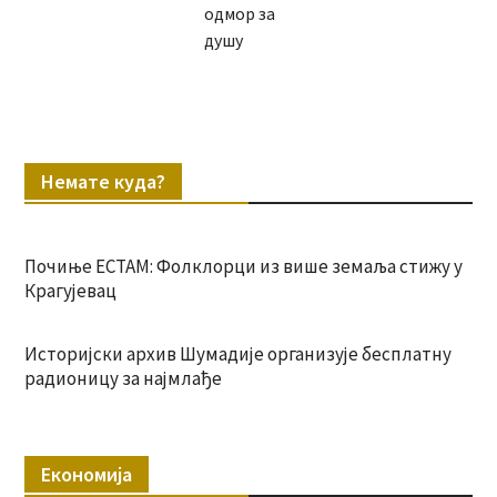
одмор за
душу
Немате куда?
Почиње ЕСТАМ: Фолклорци из више земаља стижу у
Крагујевац
Историјски архив Шумадије организује бесплатну
радионицу за најмлађе
Економија