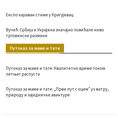
Експо караван стиже у Крагујевац
Вучић: Србија и Украјина значајно повећале ниво
трговинске размене
Путоказ за маме и тате
Путоказ за маме и тате: Квалитетно време током
летњег распуста
Путоказ за маме и тате: „Први пут с оцемˮ уз ватру,
природу и заједничке авантуре