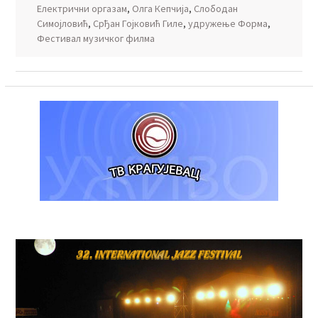
Електрични оргазам
,
Олга Кепчија
,
Слободан
Симојловић
,
Срђан Гојковић Гиле
,
удружење Форма
,
Фестивал музичког филма