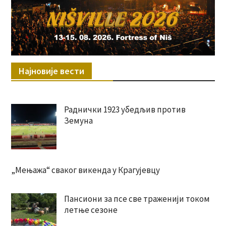
Најновије вести
Раднички 1923 убедљив против
Земуна
„Мењажа“ сваког викенда у Крагујевцу
Пансиони за псе све траженији током
летње сезоне