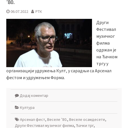
’80.
06.07.2022
РТК
Други
Фестивал
музичког
филма
одржан је
на Ђачком
тргу у
организацији удружења Култ, у сарадњи са Арсенал
фестом и удружењем Форма.
Додај коментар
Култура
Арсенал фест
,
Веселе ’80.
,
Веселе осамдесете
,
Други Фестивал музичког филма
,
Ђачки трг
,