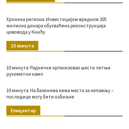
Хроника региона: Инвестицијом вредном 205
милиона динара обухваћена реконструкција
цевовода у Книћу
10 минута
10 минута: Раднички организовао шести летњи
рукометни камп
10 минута: На базенима нема места за непажњу –
последице могу бити озбиљне
Епицентар