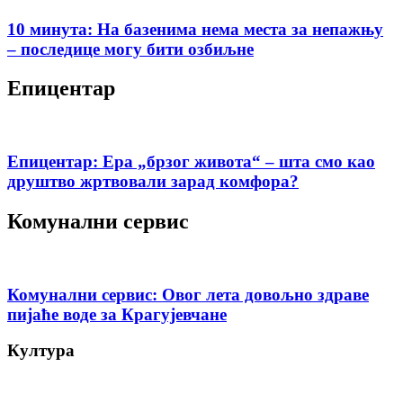
10 минута: На базенима нема места за непажњу
– последице могу бити озбиљне
Епицентар
Епицентар: Ера „брзог живота“ – шта смо као
друштво жртвовали зарад комфора?
Комунални сервис
Комунални сервис: Овог лета довољно здраве
пијаће воде за Крагујевчане
Култура