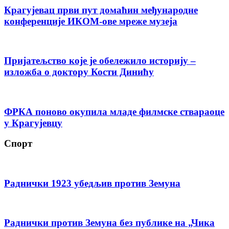
Крагујевац први пут домаћин међународне
конференције ИКОМ-ове мреже музеја
Пријатељство које је обележило историју –
изложба о доктору Кости Динићу
ФРКА поново окупила младе филмске ствараоце
у Крагујевцу
Спорт
Раднички 1923 убедљив против Земуна
Раднички против Земуна без публике на „Чика