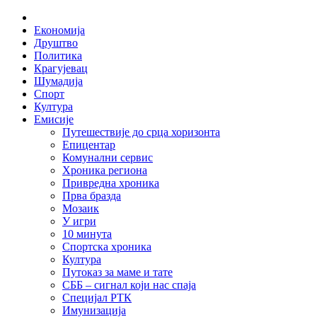
Skip
Home
to
Економија
content
Друштво
Политика
Крагујевац
Шумадија
Спорт
Култура
Емисије
Путешествије до срца хоризонта
Епицентар
Комунални сервис
Хроника региона
Привредна хроника
Прва бразда
Мозаик
У игри
10 минута
Спортска хроника
Култура
Путоказ за маме и тате
СББ – сигнал који нас спаја
Специјал РТК
Имунизација