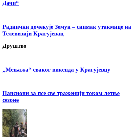
Дачи“
Раднички дочекује Земун – снимак утакмице на
Телевизији Крагујевац
Друштво
„Мењажа“ сваког викенда у Крагујевцу
Пансиони за псе све траженији током летње
сезоне