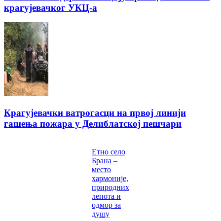
крагујевачког УКЦ-а
Крагујевачки ватрогасци на првој линији
гашења пожара у Делиблатској пешчари
Етно село
Брана –
место
хармоније,
природних
лепота и
одмор за
душу