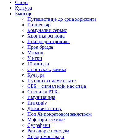
Спорт
Култура
Емисије
Путешествије до срца хоризонта
Епицентар
Комунални сервис
Хроника региона
Привредна хроника
Прва бразда
Мозаик
У игри
10 минута
Спортска хроника
Култура
Путоказ за маме и тате
СББ – сигнал који нас спаја
Специјал РТК
Имунизација
Интервју
Доживети стоту
Под Хипократовом заклетвом
Мајстори кухиње
Суграђани
Разговор с поводом
Хероји мог града