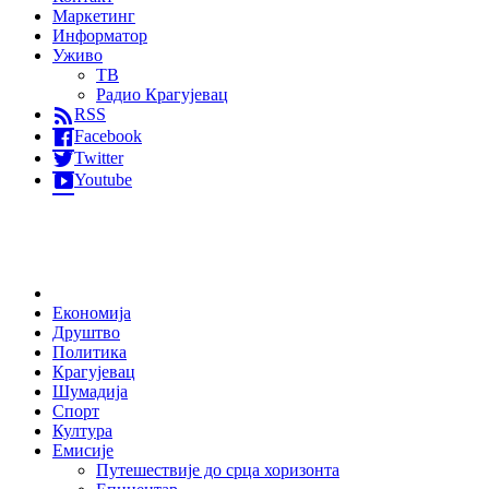
Маркетинг
Информатор
Уживо
ТВ
Радио Крагујевац
RSS
Facebook
Twitter
Youtube
Home
Економија
Друштво
Политика
Крагујевац
Шумадија
Спорт
Култура
Емисије
Путешествије до срца хоризонта