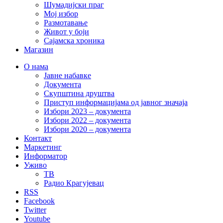
Шумадијски праг
Мој избор
Размотавање
Живот у боји
Сајамска хроника
Магазин
О нама
Јавне набавке
Документа
Скупштина друштва
Приступ информацијама од јавног значаја
Избори 2023 – документа
Избори 2022 – документа
Избори 2020 – документа
Контакт
Маркетинг
Информатор
Уживо
ТВ
Радио Крагујевац
RSS
Facebook
Twitter
Youtube