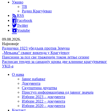
Уживо
ТВ
Радио Крагујевац
RSS
Facebook
Twitter
Youtube
09.08.2026.
Најновије
Раднички 1923 убедљив против Земуна
„Мењажа“ сваког викенда у Крагујевцу
Пансиони за псе све траженији током летње сезоне
Расписан тендер за санацију крова две клинике крагујевачког
УКЦ-а
О нама
Јавне набавке
Документа
Скупштина друштва
Приступ информацијама од јавног значаја
Избори 2023 – документа
Избори 2022 – документа
Избори 2020 – документа
Контакт