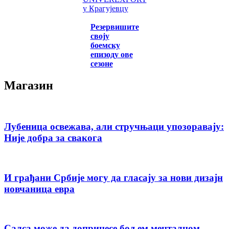
у Крагујевцу
Резервишите
своју
боемску
епизоду ове
сезоне
Магазин
Лубеница освежава, али стручњаци упозоравају:
Није добра за свакога
И грађани Србије могу да гласају за нови дизајн
новчаница евра
Салса може да допринесе бољем менталном