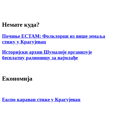
Немате куда?
Почиње ЕСТАМ: Фолклорци из више земаља
стижу у Крагујевац
Историјски архив Шумадије организује
бесплатну радионицу за најмлађе
Економија
Експо караван стиже у Крагујевац