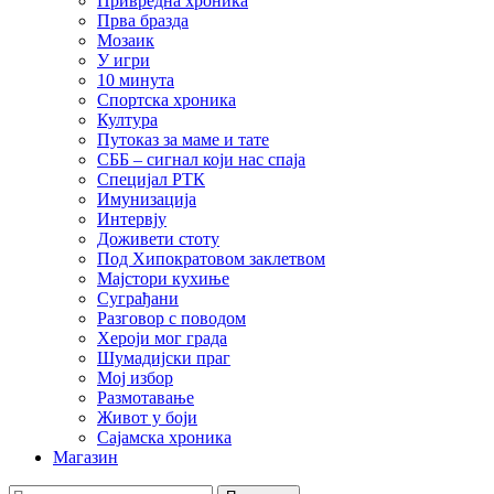
Привредна хроника
Прва бразда
Мозаик
У игри
10 минута
Спортска хроника
Култура
Путоказ за маме и тате
СББ – сигнал који нас спаја
Специјал РТК
Имунизација
Интервју
Доживети стоту
Под Хипократовом заклетвом
Мајстори кухиње
Суграђани
Разговор с поводом
Хероји мог града
Шумадијски праг
Мој избор
Размотавање
Живот у боји
Сајамска хроника
Магазин
Претрага