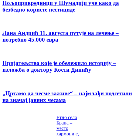
Пољопривредници у Шумадији уче како да
безбедно користе пестициде
Лана Андрић 11. августа путује на лечење –
потребно 45.000 евра
Пријатељство које је обележило историју –
изложба о доктору Кости Динићу
„Цртамо да чесме заживе“ – најмлађи подсетили
на значај јавних чесама
Етно село
Брана –
место
хармоније,