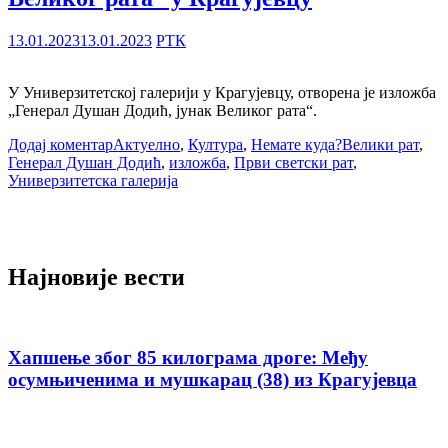
13.01.2023
13.01.2023
РТК
У Универзитетској галерији у Крагујевцу, отворена је изложба
„Генерал Душан Додић, јунак Великог рата“.
Додај коментар
Актуелно
,
Култура
,
Немате куда?
Велики рат
,
Генерал Душан Додић
,
изложба
,
Први светски рат
,
Универзитетска галерија
Најновије вести
Хапшење због 85 килограма дроге: Међу
осумњиченима и мушкарац (38) из Крагујевца