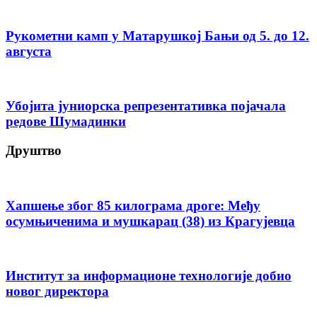
Рукометни камп у Матарушкој Бањи од 5. до 12.
августа
Убојита јуниорска репрезентативка појачала
редове Шумадинки
Друштво
Хапшење због 85 килограма дроге: Међу
осумњиченима и мушкарац (38) из Крагујевца
Институт за информационе технологије добио
новог директора