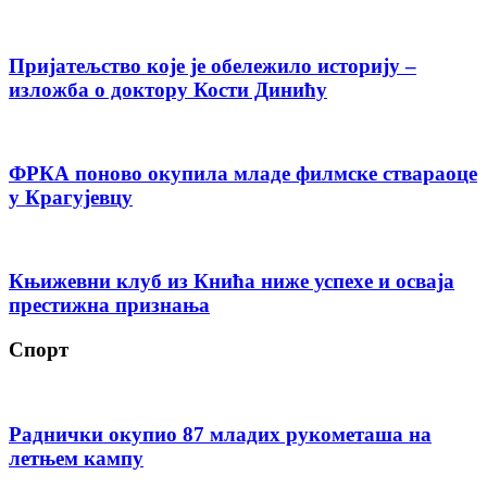
Пријатељство које је обележило историју –
изложба о доктору Кости Динићу
ФРКА поново окупила младе филмске ствараоце
у Крагујевцу
Књижевни клуб из Кнића ниже успехе и осваја
престижна признања
Спорт
Раднички окупио 87 младих рукометаша на
летњем кампу