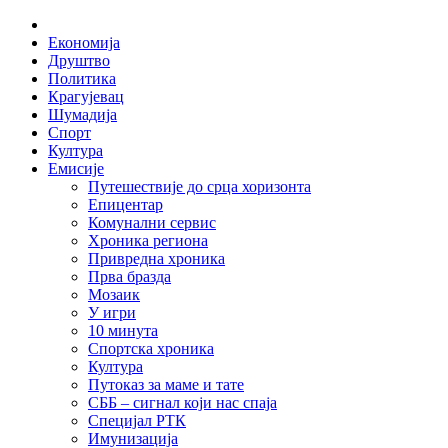
Skip
Home
to
Економија
content
Друштво
Политика
Крагујевац
Шумадија
Спорт
Култура
Емисије
Путешествије до срца хоризонта
Епицентар
Комунални сервис
Хроника региона
Привредна хроника
Прва бразда
Мозаик
У игри
10 минута
Спортска хроника
Култура
Путоказ за маме и тате
СББ – сигнал који нас спаја
Специјал РТК
Имунизација