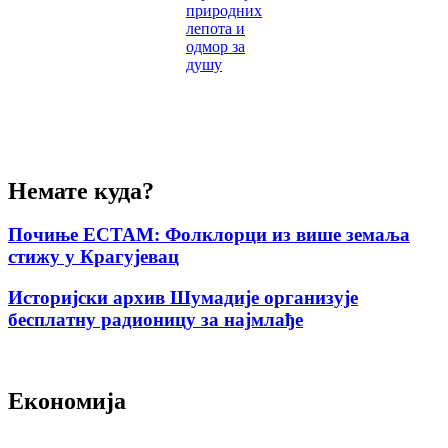
природних
лепота и
одмор за
душу
Немате куда?
Почиње ЕСТАМ: Фолклорци из више земаља
стижу у Крагујевац
Историјски архив Шумадије организује
бесплатну радионицу за најмлађе
Економија