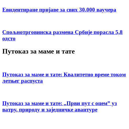
Евидентиране пријаве за свих 30.000 ваучера
Спољнотрговинска размена Србије порасла 5,8
одсто
Путоказ за маме и тате
Путоказ за маме и тате: Квалитетно време током
летњег распуста
Путоказ за маме и тате: „Први пут с оцемˮ уз
ватру, природу и заједничке авантуре