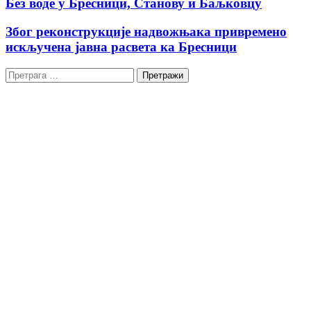
Без воде у Бресници, Станову и Баљковцу
Због реконструкције надвожњака привремено
искључена јавна расвета ка Бресници
Претрага
за: