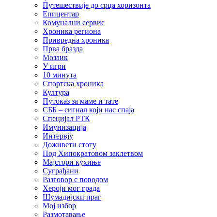
Путешествије до срца хоризонта
Епицентар
Комунални сервис
Хроника региона
Привредна хроника
Прва бразда
Мозаик
У игри
10 минута
Спортска хроника
Култура
Путоказ за маме и тате
СББ – сигнал који нас спаја
Специјал РТК
Имунизација
Интервју
Доживети стоту
Под Хипократовом заклетвом
Мајстори кухиње
Суграђани
Разговор с поводом
Хероји мог града
Шумадијски праг
Мој избор
Размотавање