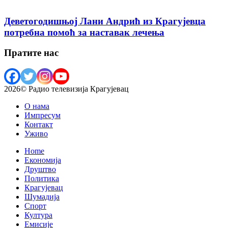
Деветогодишњој Лани Андрић из Крагујевца
потребна помоћ за наставак лечења
Пратите нас
2026© Радио телевизија Крагујевац
О нама
Импресум
Контакт
Уживо
Home
Економија
Друштво
Политика
Крагујевац
Шумадија
Спорт
Култура
Емисије