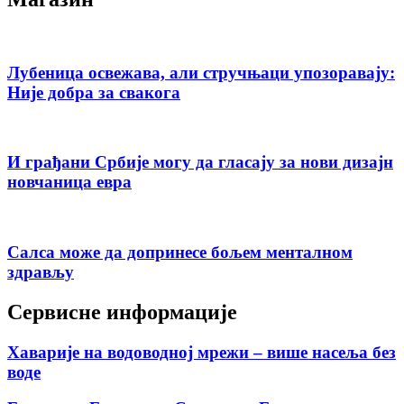
Лубеница освежава, али стручњаци упозоравају:
Није добра за свакога
И грађани Србије могу да гласају за нови дизајн
новчаница евра
Салса може да допринесе бољем менталном
здрављу
Сервисне информације
Хаварије на водоводној мрежи – више насеља без
воде