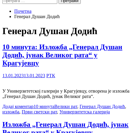
за:
Почетна
Генерал Душан Додић
Генерал Душан Додић
10 минута: Изложба „Генерал Душан
Додић, јунак Великог рата“ у
Крагујевцу
13.01.2023
13.01.2023
РТК
У Универзитетској галерији у Крагујевцу, отворена је изложба
„Генерал Душан Додић, јунак Великог рата“.
Додај коментар
10 минута
Велики рат
,
Генерал Душан Додић
,
изложба
,
Први светски рат
,
Универзитетска галерија
Изложба „Генерал Душан Додић, јунак
Великог рата“ у Крагујевцу