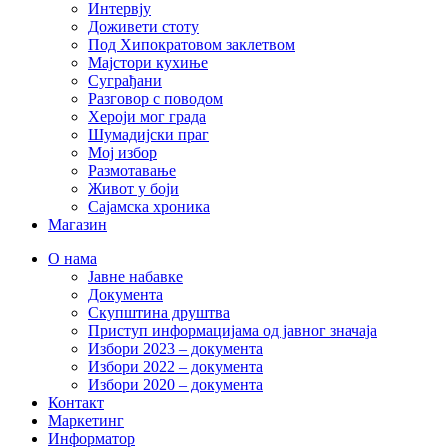
Интервју
Доживети стоту
Под Хипократовом заклетвом
Мајстори кухиње
Суграђани
Разговор с поводом
Хероји мог града
Шумадијски праг
Мој избор
Размотавање
Живот у боји
Сајамска хроника
Магазин
О нама
Јавне набавке
Документа
Скупштина друштва
Приступ информацијама од јавног значаја
Избори 2023 – документа
Избори 2022 – документа
Избори 2020 – документа
Контакт
Маркетинг
Информатор