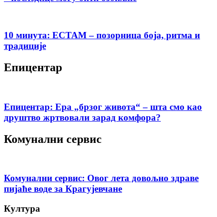
10 минута: ЕСТАМ – позорница боја, ритма и
традиције
Епицентар
Епицентар: Ера „брзог живота“ – шта смо као
друштво жртвовали зарад комфора?
Комунални сервис
Комунални сервис: Овог лета довољно здраве
пијаће воде за Крагујевчане
Култура