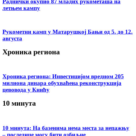
Раднички окупио 87 младих рукометаша на
летњем кампу
Рукометни камп у Матарушкој Бањи од 5. до 12.
августа
Хроника региона
Хроника региона: Инвестицијом вредном 205
милиона динара обухваћена реконструкција
цевовода у Книћу
10 минута
10 минута: На базенима нема места за непажњу
– последице могу бити озбиљне