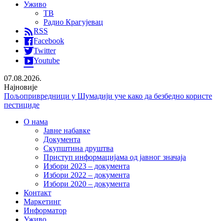
Уживо
ТВ
Радио Крагујевац
RSS
Facebook
Twitter
Youtube
07.08.2026.
Најновије
Лана Андрић 11. августа путује на лечење – потребно 45.000
евра
Пријатељство које је обележило историју – изложба о доктору
О нама
Кости Динићу
Јавне набавке
Хапшење због 85 килограма дроге: Међу осумњиченима и
Документа
мушкарац (38) из Крагујевца
Скупштина друштва
Приступ информацијама од јавног значаја
Избори 2023 – документа
Избори 2022 – документа
Избори 2020 – документа
Контакт
Маркетинг
Информатор
Уживо