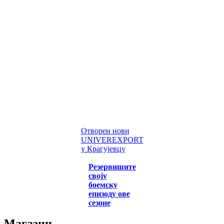
Отворен нови
UNIVEREXPORT
у Крагујевцу
Резервишите
своју
боемску
епизоду ове
сезоне
Магазин