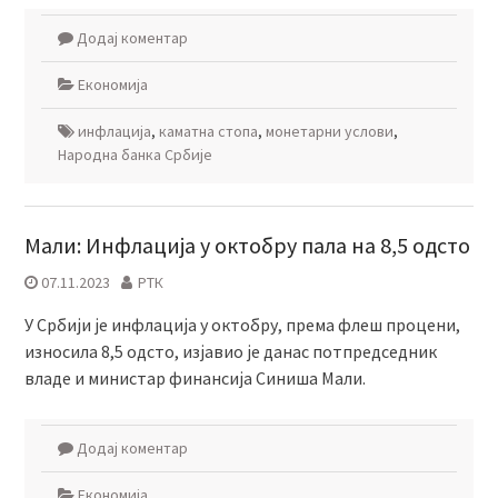
Додај коментар
Економија
инфлација
,
каматна стопа
,
монетарни услови
,
Народна банка Србије
Мали: Инфлација у октобру пала на 8,5 одсто
07.11.2023
РТК
У Србији је инфлација у октобру, према флеш процени,
износила 8,5 одсто, изјавио је данас потпредседник
владе и министар финансија Синиша Мали.
Додај коментар
Економија