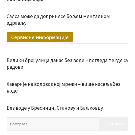
Салса може да допринесе бољем менталном
здрављу
Сервисне информације
Велики број улица данас без воде – погледајте где су
радови
Хаварије на водоводној мрежи – више насеља без
воде
Без воде у Бресници, Станову и Баљковцу
Пр
за: