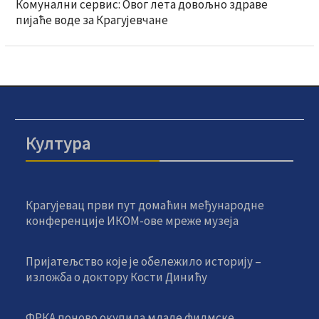
Комунални сервис: Овог лета довољно здраве
пијаће воде за Крагујевчане
Култура
Крагујевац први пут домаћин међународне
конференције ИКОМ-ове мреже музеја
Пријатељство које је обележило историју –
изложба о доктору Кости Динићу
ФРКА поново окупила младе филмске