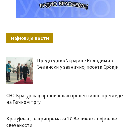
Најновије вести
Председник Украјине Володимир
Зеленски у званичној посети Србији
СНС Крагујевац организовао превентивне прегледе
на Ђачком тргу
Крагујевац се припрема за 17. Великогоспојинске
свечаности