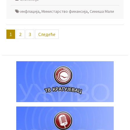
инфлација
,
Министарство финансија
,
Синиша Мали
Пагинација
1
2
3
Следеће
чланака