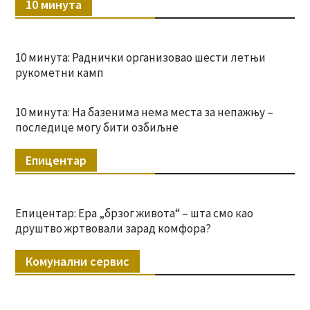
10 минута
10 минута: Раднички организовао шести летњи
рукометни камп
10 минута: На базенима нема места за непажњу –
последице могу бити озбиљне
Епицентар
Епицентар: Ера „брзог живота“ – шта смо као
друштво жртвовали зарад комфора?
Комунални сервис