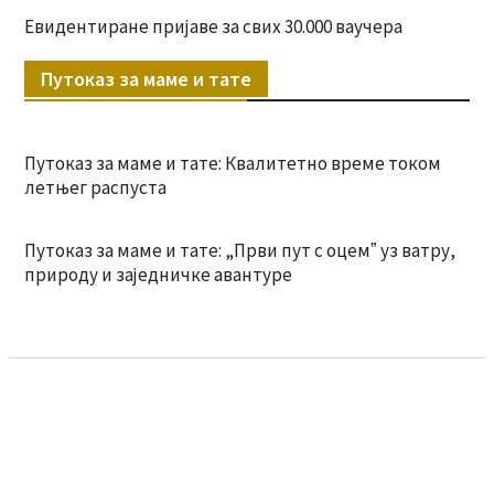
Евидентиране пријаве за свих 30.000 ваучера
Путоказ за маме и тате
Путоказ за маме и тате: Квалитетно време током
летњег распуста
Путоказ за маме и тате: „Први пут с оцемˮ уз ватру,
природу и заједничке авантуре