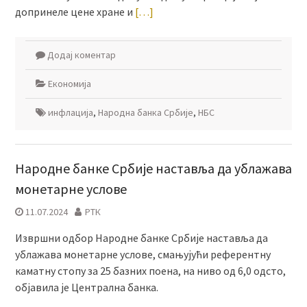
допринеле цене хране и
[…]
Додај коментар
Економија
инфлација
,
Народна банка Србије
,
НБС
Народне банке Србије наставља да ублажава
монетарне услове
11.07.2024
РТК
Извршни одбор Народне банке Србије наставља да
ублажава монетарне услове, смањујући референтну
каматну стопу за 25 базних поена, на ниво од 6,0 одсто,
објавила је Централна банка.