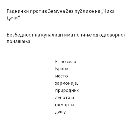
Раднички против Земуна без публике на „Чика
Дачи“
Безбедност на купалиштима почиње од одговорног
понашања
Етно село
Брана –
место
хармоније,
природних
лепота и
одмор за
душу