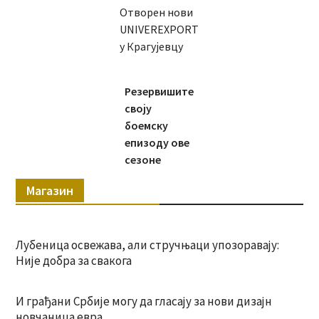
Отворен нови
UNIVEREXPORT
у Крагујевцу
Резервишите
своју
боемску
епизоду ове
сезоне
Магазин
Лубеница освежава, али стручњаци упозоравају:
Није добра за свакога
И грађани Србије могу да гласају за нови дизајн
новчаница евра