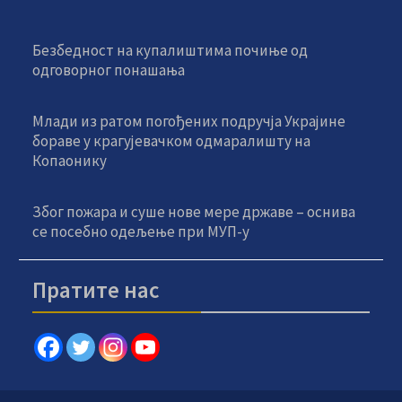
Безбедност на купалиштима почиње од
одговорног понашања
Млади из ратом погођених подручја Украјине
бораве у крагујевачком одмаралишту на
Копаонику
Због пожара и суше нове мере државе – оснива
се посебно одељење при МУП-у
Пратите нас