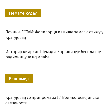
Немате куда?
Почиње ЕСТАМ: Фолклорци из више земаља стижу у
Крагујевац
Историјски архив Шумадије организује бесплатну
радионицу за најмлађе
Економија
Крагујевац се припрема за 17. Великогоспојинске
свечаности