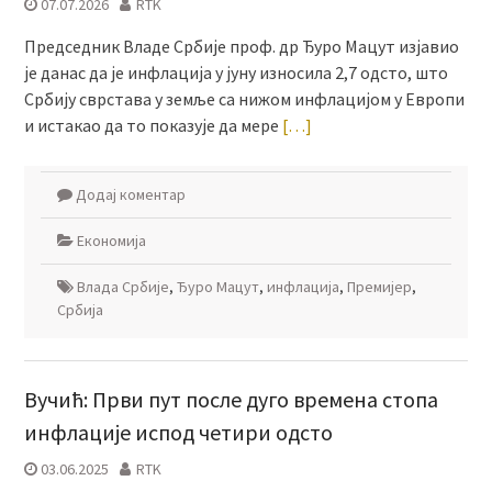
07.07.2026
RTK
Председник Владе Србије проф. др Ђуро Мацут изјавио
је данас да је инфлација у јуну износила 2,7 одсто, што
Србију сврстава у земље са нижом инфлацијом у Европи
и истакао да то показује да мере
[…]
Додај коментар
Економија
Влада Србије
,
Ђуро Мацут
,
инфлација
,
Премијер
,
Србија
Вучић: Први пут после дуго времена стопа
инфлације испод четири одсто
03.06.2025
RTK