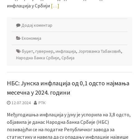
инфлација у Србији
[…]
Додај коментар
Економија
буџет
,
гувернер
,
инфлација
,
Јоргованка Табаковић
,
Народна банка Србије
,
Србија
НБС: Јунска инфлација од 0,1 одсто најмања
месечна у 2024. години
12.07.2024
РТК
Међугодишња инфлација у јуну је успорила на 3,8 одсто,
објавила је данас Народна банка Србије (НБС)
позивајући се на податке Републичког завода за
статистику и навела да су опадању инфлације највише