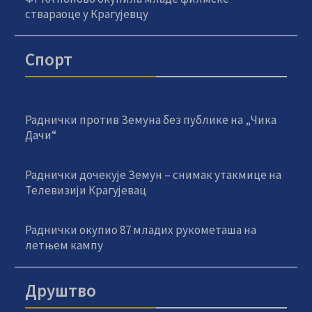
ствараоце у Крагујевцу
Спорт
Раднички против Земуна без публике на „Чика
Дачи“
Раднички дочекује Земун – снимак утакмице на
Телевизији Крагујевац
Раднички окупио 87 младих рукометаша на
летњем кампу
Друштво