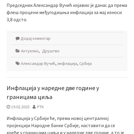
Председник Александар Вучић изјавио је данас да према
флеш процени међугодишња инфлација за мај износи
3,8 одсто.
Додај коментар
Актуелно
,
Друштво
Александар Вучић
,
инфлација
,
Србија
Инфлација у наредне две године у
границама циља
19.02.2025
РТК
Инфлација у Србији ће, према новој централној
пројекцији Народне банке Србије, наставити да се
креће у границама циља и у наредне две године, а то је