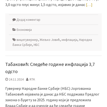
3,0 одсто плус минус 1,5 одсто, изјавио је данас
[…]
Додај коментар
Економија
вицегувернер
,
Жељко Јовић
,
инфлација
,
Народна
банка Србије
,
НБС
Табаковић: Следеће године инфлација 3,7
одсто
24.11.2024
RTK
Гувернер Народне банке Србије (НБС) Јоргованка
Табаковић изјавила је данас да НБС подржава Предлог
закона о буџету за 2025. годину који је предложила
Влада Србије и да очекује да ће следеће године