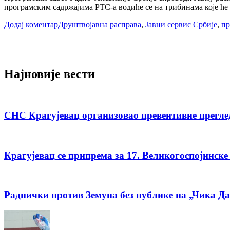
програмским садржајима РТС-а водиће се на трибинама које ће
Додај коментар
Друштво
јавна расправа
,
Јавни сервис Србије
,
пр
Најновије вести
СНС Крагујевац организовао превентивне прегле
Крагујевац се припрема за 17. Великогоспојинске
Раднички против Земуна без публике на „Чика Д