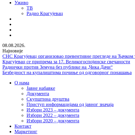
Уживо
ТВ
Радио Крагујевац
RSS
Facebook
Twitter
Youtube
08.08.2026.
Најновије
СНС Крагујевац организовао превентивне прегледе на Ђачком 
Крагујевац се припрема за 17. Великогоспојинске свечаности
Раднички против Земуна без публике на „Чика Дачи“
Безбедност на купалиштима почиње од одговорног понашања
О нама
Јавне набавке
Документа
Скупштина друштва
Приступ информацијама од јавног значаја
Избори 2023 – документа
Избори 2022 – документа
Избори 2020 – документа
Контакт
Маркетинг