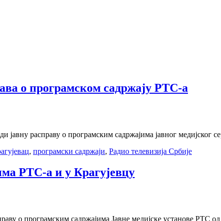
рава о програмском садржају РТС-а
ди јавну расправу о програмским садржајима jавног медијског се
агујевац
,
програмски садржаји
,
Радио телевизија Србије
ма РТС-а и у Крагујевцу
раву о програмским садржајима Јавне медијске установе РТС од 5