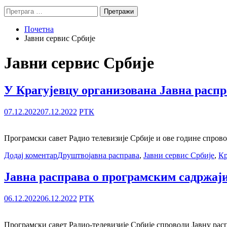
Претрага
за:
Почетна
Јавни сервис Србије
Јавни сервис Србије
У Крагујевцу организована Јавна расп
07.12.2022
07.12.2022
РТК
Програмски савет Радио телевизије Србије и ове године спрово
Додај коментар
Друштво
јавна расправа
,
Јавни сервис Србије
,
Кр
Јавна расправа о програмским садржаји
06.12.2022
06.12.2022
РТК
Програмски савет Радио-телевизије Србије спроводи Јавну расп