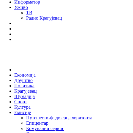
Информатор
Уживо
ТВ
Радио Крагујевац
RSS
Facebook
Twitter
Youtube
Home
Економија
Друштво
Политика
Крагујевац
Шумадија
Спорт
Култура
Емисије
Путешествије до срца хоризонта
Епицентар
Комунални сервис