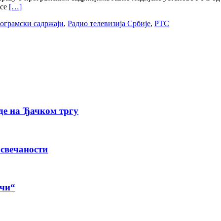
 се
[…]
ограмски садржаји
,
Радио телевизија Србије
,
РТС
де на Ђачком тргу
 свечаности
ачи“