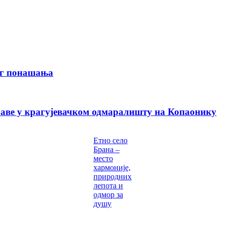
ог понашања
раве у крагујевачком одмаралишту на Копаонику
Етно село
Брана –
место
хармоније,
природних
лепота и
одмор за
душу