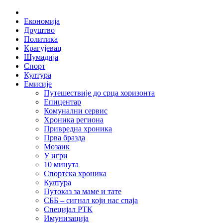
Skip
Home
to
Економија
content
Друштво
Политика
Крагујевац
Шумадија
Спорт
Култура
Емисије
Путешествије до срца хоризонта
Епицентар
Комунални сервис
Хроника региона
Привредна хроника
Прва бразда
Мозаик
У игри
10 минута
Спортска хроника
Култура
Путоказ за маме и тате
СББ – сигнал који нас спаја
Специјал РТК
Имунизација