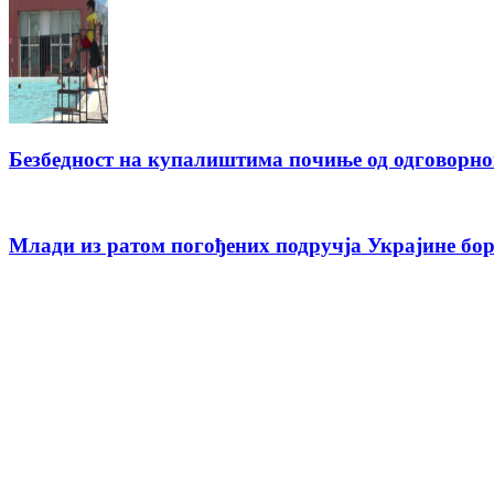
Безбедност на купалиштима почиње од одговорн
Млади из ратом погођених подручја Украјине бо