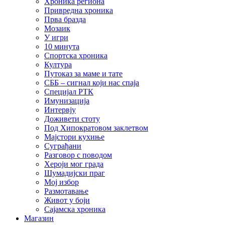
Хроника региона
Привредна хроника
Прва бразда
Мозаик
У игри
10 минута
Спортска хроника
Култура
Путоказ за маме и тате
СББ – сигнал који нас спаја
Специјал РТК
Имунизација
Интервју
Доживети стоту
Под Хипократовом заклетвом
Мајстори кухиње
Суграђани
Разговор с поводом
Хероји мог града
Шумадијски праг
Мој избор
Размотавање
Живот у боји
Сајамска хроника
Магазин