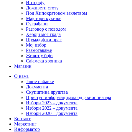
Интервју
Доживети стоту
Под Хипократовом заклетвом
Мајстори кухиње
Суграђани
Разговор с поводом
Хероји мог града
Шумадијски праг
Мој избор
Размотавање
Живот у боји
Сајамска хроника
Магазин
О нама
Јавне набавке
Документа
Скупштина друштва
Приступ информацијама од јавног значаја
Избори 2023 – документа
Избори 2022 – документа
Избори 2020 – документа
Контакт
Маркетинг
Информатор