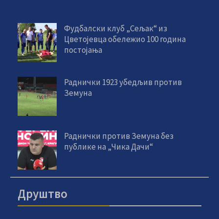
Фудбалски клуб „Сељак“ из
Цветојевца обележио 100 година
постојања
Раднички 1923 убедљив против
Земуна
Раднички против Земуна без
публике на „Чика Дачи“
Друштво