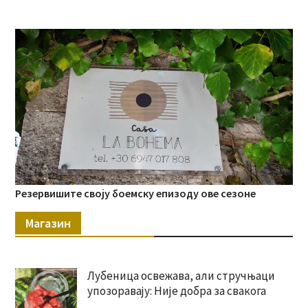
Резервишите своју боемску епизоду ове сезоне
Магазин
Лубеница освежава, али стручњаци
упозоравају: Није добра за свакога