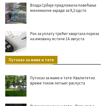
Влада Србије предложила повећање
минималне зараде за 9,2 одсто
Рок за уплату трећег квартала пореза
на имовину истиче 14. августа
Путоказ за маме и тате
Путоказ за маме и тате: Квалитетно
време током летњег распуста