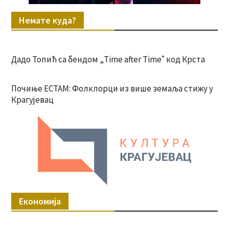
Немате куда?
Дадо Топић са бендом „Time after Timeˮ код Крста
Почиње ЕСТАМ: Фолклорци из више земаља стижу у
Крагујевац
Економија