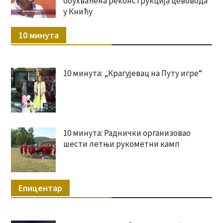
обухваћена реконструкција цевовода
у Книћу
10 минута
10 минута: „Крагујевац на Путу игре“
10 минута: Раднички организовао
шести летњи рукометни камп
Епицентар