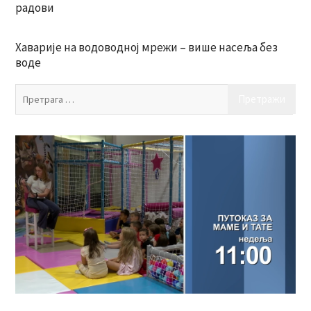
радови
Хаварије на водоводној мрежи – више насеља без
воде
Пр
за: