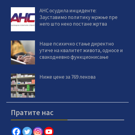
АНС осудила инциденте:
Зауставимо политику мржње пре
него што неко постане жртва
Наше психичко стање директно
утиче на квалитет живота, односе и
свакодневно функционисање
Ниже цене за 769 лекова
Пратите нас