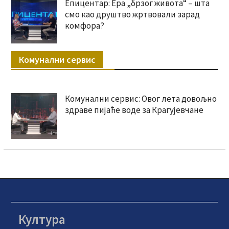
Епицентар: Ера „брзог живота“ – шта
смо као друштво жртвовали зарад
комфора?
Комунални сервис
Комунални сервис: Овог лета довољно
здраве пијаће воде за Крагујевчане
Култура