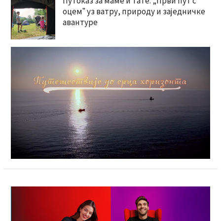
Путоказ за маме и тате: „Први пут с
оцемˮ уз ватру, природу и заједничке
авантуре