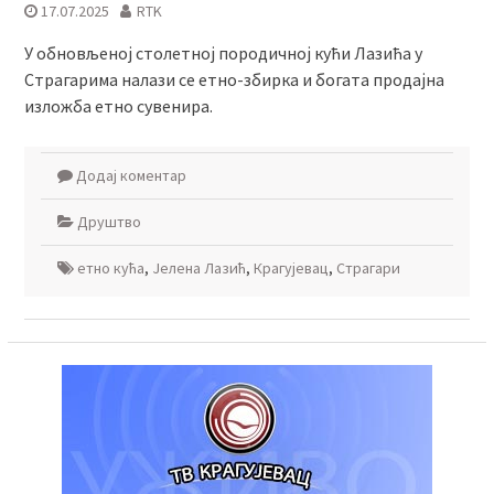
17.07.2025
RTK
У обновљеној столетној породичној кући Лазића у
Страгарима налази се етно-збирка и богата продајна
изложба етно сувенира.
Додај коментар
Друштво
етно кућа
,
Јелена Лазић
,
Крагујевац
,
Страгари