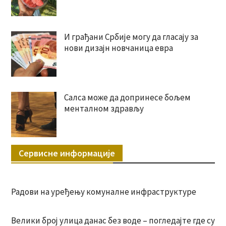
И грађани Србије могу да гласају за
нови дизајн новчаница евра
Салса може да допринесе бољем
менталном здрављу
Сервисне информације
Радови на уређењу комуналне инфраструктуре
Велики број улица данас без воде – погледајте где су