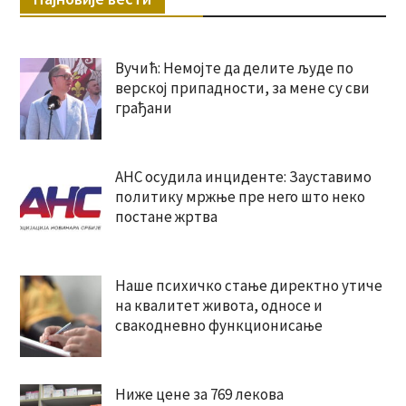
Вучић: Немојте да делите људе по
верској припадности, за мене су сви
грађани
АНС осудила инциденте: Зауставимо
политику мржње пре него што неко
постане жртва
Наше психичко стање директно утиче
на квалитет живота, односе и
свакодневно функционисање
Ниже цене за 769 лекова