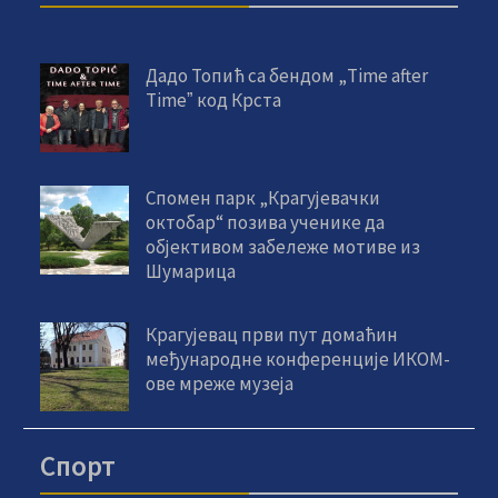
Дадо Топић са бендом „Time after
Timeˮ код Крста
Спомен парк „Крагујевачки
октобар“ позива ученике да
објективом забележе мотиве из
Шумарица
Крагујевац први пут домаћин
међународне конференције ИКОМ-
ове мреже музеја
Спорт