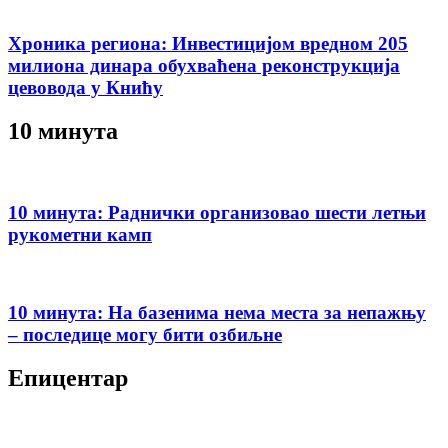
Хроника региона: Инвестицијом вредном 205
милиона динара обухваћена реконструкција
цевовода у Книћу
10 минута
10 минута: Раднички организовао шести летњи
рукометни камп
10 минута: На базенима нема места за непажњу
– последице могу бити озбиљне
Епицентар