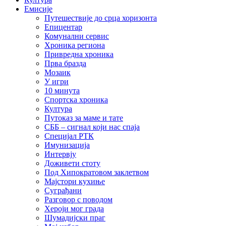
Емисије
Путешествије до срца хоризонта
Епицентар
Комунални сервис
Хроника региона
Привредна хроника
Прва бразда
Мозаик
У игри
10 минута
Спортска хроника
Култура
Путоказ за маме и тате
СББ – сигнал који нас спаја
Специјал РТК
Имунизација
Интервју
Доживети стоту
Под Хипократовом заклетвом
Мајстори кухиње
Суграђани
Разговор с поводом
Хероји мог града
Шумадијски праг