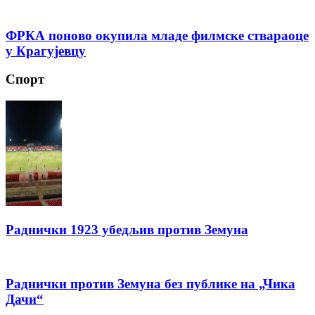
ФРКА поново окупила младе филмске ствараоце
у Крагујевцу
Спорт
Раднички 1923 убедљив против Земуна
Раднички против Земуна без публике на „Чика
Дачи“