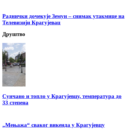
Раднички дочекује Земун – снимак утакмице на
Телевизији Крагујевац
Друштво
Сунчано и топло у Крагујевцу, температура до
33 степена
„Мењажа“ сваког викенда у Крагујевцу