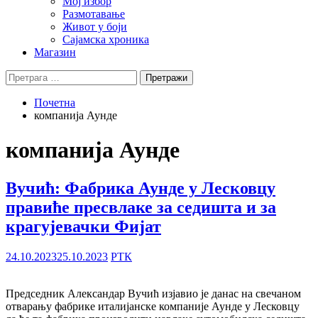
Мој избор
Размотавање
Живот у боји
Сајамска хроника
Магазин
Претрага
за:
Почетна
компанија Аунде
компанија Аунде
Вучић: Фабрика Аунде у Лесковцу
правиће пресвлаке за седишта и за
крагујевачки Фијат
24.10.2023
25.10.2023
РТК
Председник Александар Вучић изјавио је данас на свечаном
отварању фабрике италијанске компаније Аунде у Лесковцу