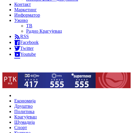
Контакт
Маркетинг
Информатор
Уживо
ТВ
Радио Крагујевац
RSS
Facebook
Twitter
Youtube
Home
Економија
Друштво
Политика
Крагујевац
Шумадија
Спорт
Култура