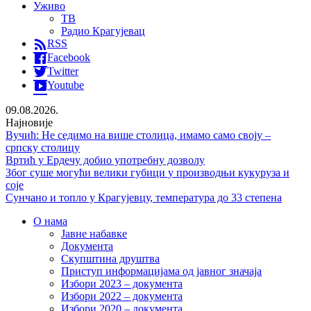
Уживо
ТВ
Радио Крагујевац
RSS
Facebook
Twitter
Youtube
09.08.2026.
Најновије
Вучић: Не седимо на више столица, имамо само своју –
српску столицу
Вртић у Ердечу добио употребну дозволу
Због суше могући велики губици у производњи кукуруза и
соје
Сунчано и топло у Крагујевцу, температура до 33 степена
О нама
Јавне набавке
Документа
Скупштина друштва
Приступ информацијама од јавног значаја
Избори 2023 – документа
Избори 2022 – документа
Избори 2020 – документа