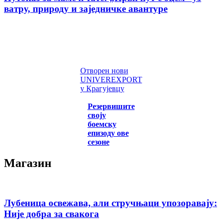
ватру, природу и заједничке авантуре
Отворен нови
UNIVEREXPORT
у Крагујевцу
Резервишите
своју
боемску
епизоду ове
сезоне
Магазин
Лубеница освежава, али стручњаци упозоравају:
Није добра за свакога