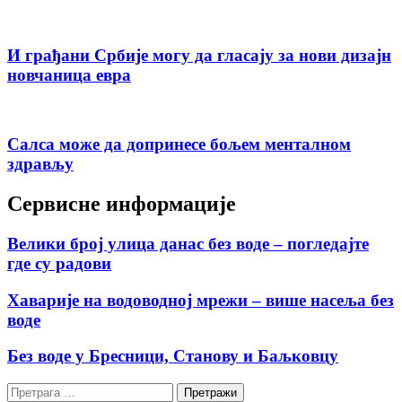
И грађани Србије могу да гласају за нови дизајн
новчаница евра
Салса може да допринесе бољем менталном
здрављу
Сервисне информације
Велики број улица данас без воде – погледајте
где су радови
Хаварије на водоводној мрежи – више насеља без
воде
Без воде у Бресници, Станову и Баљковцу
Претрага