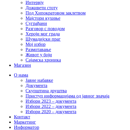
Интервју
Доживети стоту
Под Хипократовом заклетвом
Мајстори кухиње
Суграђани
Разговор с поводом
Хероји мог града
Шумадијски праг
Мој избор
Размотавање
Живот у боји
Сајамска хроника
Магазин
О нама
Јавне набавке
Документа
Скупштина друштва
Приступ информацијама од јавног значаја
Избори 2023 – документа
Избори 2022 – документа
Избори 2020 – документа
Контакт
Маркетинг
Информатор