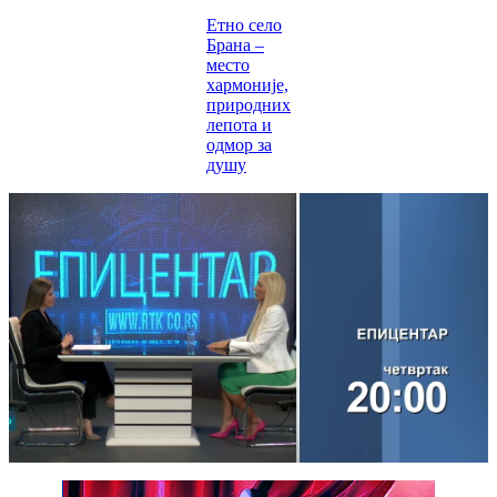
Етно село
Брана –
место
хармоније,
природних
лепота и
одмор за
душу