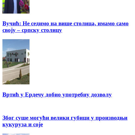
Вучић: Не седимо на више столица, имамо само
своју – српску столицу
Вртић у Ердечу добио употребну дозволу
Због суше могући велики губици у производњи
кукуруза и соје