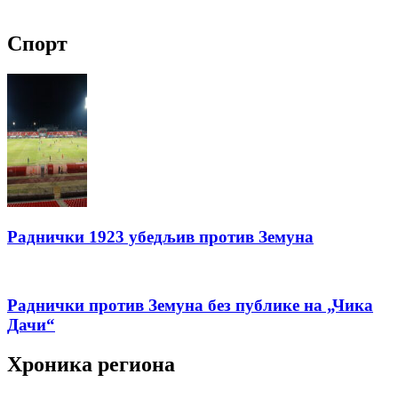
за:
Спорт
Раднички 1923 убедљив против Земуна
Раднички против Земуна без публике на „Чика
Дачи“
Хроника региона