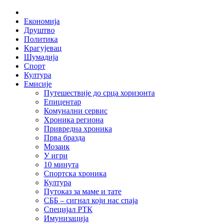
Skip
Home
to
Економија
content
Друштво
Политика
Крагујевац
Шумадија
Спорт
Култура
Емисије
Путешествије до срца хоризонта
Епицентар
Комунални сервис
Хроника региона
Привредна хроника
Прва бразда
Мозаик
У игри
10 минута
Спортска хроника
Култура
Путоказ за маме и тате
СББ – сигнал који нас спаја
Специјал РТК
Имунизација