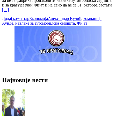
да ће та фабрика производити навлаке аутомобилска седишта
и за крагујевачки Фијат и најавио да ће се 31. октобра састати
[…]
Додај коментар
Економија
Александар Вучић
,
компанија
Аунде
,
навлаке за аутомобилска седишта
,
Фијат
Најновије вести