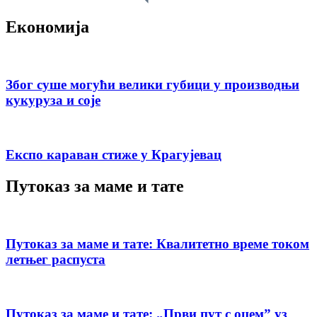
Економија
Због суше могући велики губици у производњи
кукуруза и соје
Експо караван стиже у Крагујевац
Путоказ за маме и тате
Путоказ за маме и тате: Квалитетно време током
летњег распуста
Путоказ за маме и тате: „Први пут с оцемˮ уз