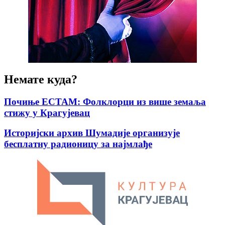
Немате куда?
Почиње ЕСТАМ: Фолклорци из више земаља
стижу у Крагујевац
Историјски архив Шумадије организује
бесплатну радионицу за најмлађе