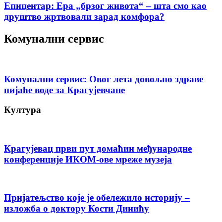
Епицентар: Ера „брзог живота“ – шта смо као
друштво жртвовали зарад комфора?
Комунални сервис
Комунални сервис: Овог лета довољно здраве
пијаће воде за Крагујевчане
Култура
Крагујевац први пут домаћин међународне
конференције ИКОМ-ове мреже музеја
Пријатељство које је обележило историју –
изложба о доктору Кости Динићу