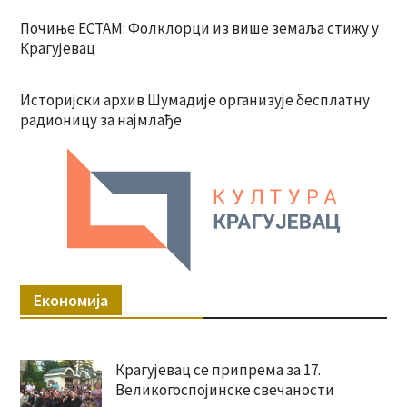
Почиње ЕСТАМ: Фолклорци из више земаља стижу у
Крагујевац
Историјски архив Шумадије организује бесплатну
радионицу за најмлађе
Економија
Крагујевац се припрема за 17.
Великогоспојинске свечаности