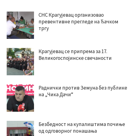
СНС Крагујевац организовао
превентивне прегледе на Ђачком
тргу
Крагујевац се припрема за 17.
Великогоспојинске свечаности
Раднички против Земуна без публике
на „Чика Дачи“
Безбедност на купалиштима почиње
од одговорног понашања