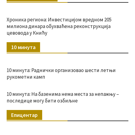
Хроника региона: Инвестицијом вредном 205
милиона динара обухваћена реконструкција
цевовода у Книћу
10 минута
10 минута: Раднички организовао шести летњи
рукометни камп
10 минута: На базенима нема места за непажњу –
последице могу бити озбиљне
Епицентар