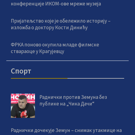
конференције ИКОМ-ове мреже музеја
Пријатељство које је обележило историју –
изложба о доктору Кости Динићу
ФРКА поново окупила младе филмске
ствараоце у Крагујевцу
Спорт
Раднички против Земуна без
публике на „Чика Дачи“
Раднички дочекује Земун – снимак утакмице на