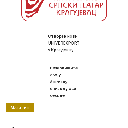
Отворен нови
UNIVEREXPORT
у Крагујевцу
Резервишите
своју
боемску
епизоду ове
сезоне
Магазин