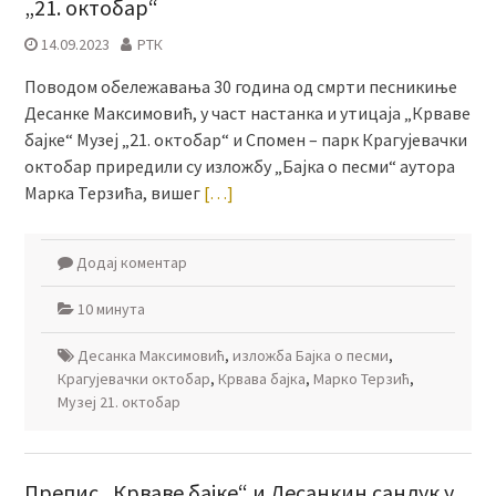
„21. октобар“
14.09.2023
РТК
Поводом обележавања 30 година од смрти песникиње
Десанке Максимовић, у част настанка и утицаја „Крваве
бајке“ Музеј „21. октобар“ и Спомен – парк Крагујевачки
октобар приредили су изложбу „Бајка о песми“ аутора
Марка Терзића, вишег
[…]
Додај коментар
10 минута
Десанка Максимовић
,
изложба Бајка о песми
,
Крагујевачки октобар
,
Крвава бајка
,
Марко Терзић
,
Музеј 21. октобар
Препис „Крваве бајке“ и Десанкин сандук у