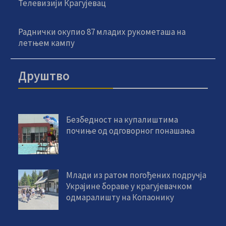
Телевизији Крагујевац
Раднички окупио 87 младих рукометаша на
летњем кампу
Друштво
Безбедност на купалиштима
почиње од одговорног понашања
Млади из ратом погођених подручја
Украјине бораве у крагујевачком
одмаралишту на Копаонику