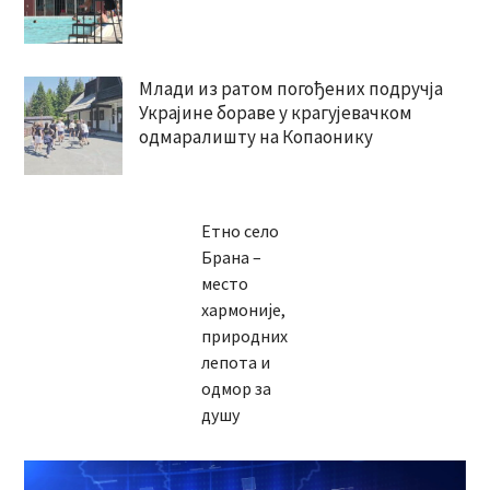
Млади из ратом погођених подручја
Украјине бораве у крагујевачком
одмаралишту на Копаонику
Етно село
Брана –
место
хармоније,
природних
лепота и
одмор за
душу