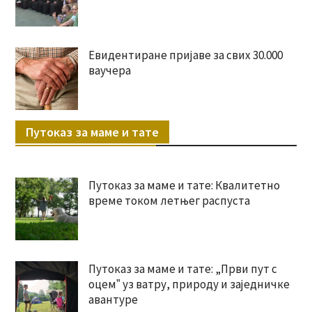
Евидентиране пријаве за свих 30.000
ваучера
Путоказ за маме и тате
Путоказ за маме и тате: Квалитетно
време током летњег распуста
Путоказ за маме и тате: „Први пут с
оцемˮ уз ватру, природу и заједничке
авантуре