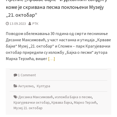
коме је скривана песма поклоњени Музеју
„21. октобар“
13.09.2023
РТК
Поводом обележавања 30 година од смрти песникиње
Десанке Максимовић, у част настанка и утицаја „Крваве
бајке“ Музеј „21. октобар“ и Спомен – парк Крагујевачки
октобар приредили су изложбу „Бајка о песми“ аутора
Марка Терзића, вишег
[…]
1 Comment
Актуелно
,
Култура
Десанка Максимовић
,
изложба Бајка о песми
,
Крагујевачки октобар
,
Крвава бајка
,
Марко Терзић
,
Музеј 21. октобар