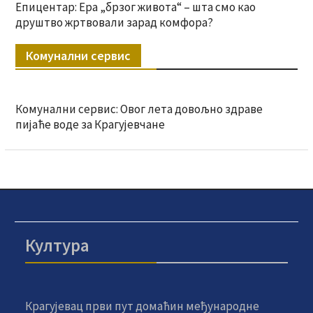
Епицентар: Ера „брзог живота“ – шта смо као
друштво жртвовали зарад комфора?
Комунални сервис
Комунални сервис: Овог лета довољно здраве
пијаће воде за Крагујевчане
Култура
Крагујевац први пут домаћин међународне