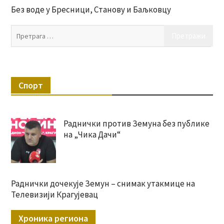
Без воде у Бресници, Станову и Баљковцу
Пр
за:
Спорт
Раднички против Земуна без публике
на „Чика Дачи“
Раднички дочекује Земун – снимак утакмице на
Телевизији Крагујевац
Хроника региона