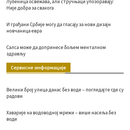
Лубеница освежава, али стручњаци упозоравају:
Није добра за свакога
И грађани Србије могу да гласају за нови дизајн
новчаница евра
Салса може да допринесе бољем менталном
здрављу
Сервисне информације
Велики број улица данас без воде – погледајте где су
радови
Хаварије на водоводној мрежи – више насеља без
воде