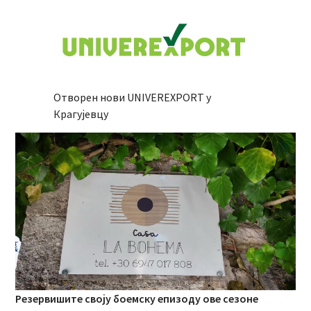
Отворен нови UNIVEREXPORT у
Крагујевцу
Резервишите своју боемску епизоду ове сезоне