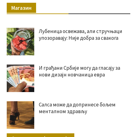
Магазин
Лубеница освежава, али стручњаци
упозоравају: Није добра за свакога
И грађани Србије могу да гласају за
нови дизајн новчаница евра
Салса може да допринесе бољем
менталном здрављу