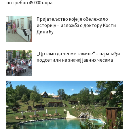
потребно 45.000 евра
Пријатељство које је обележило
историју – изложба о доктору Кости
Динићу
„Цртамо да чесме заживе“ – најмлађи
подсетили на значај јавних чесама