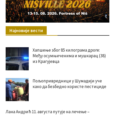
Најновије вести
Хапшење због 85 килограма дроге:
Међу осумњиченима и мушкарац (38)
из Крагујевца
Пољопривредници у Шумадији уче
како да безбедно користе пестициде
Лана Андрић 11. августа путује на лечење –