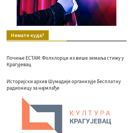
Немате куда?
Почиње ЕСТАМ: Фолклорци из више земаља стижу у
Крагујевац
Историјски архив Шумадије организује бесплатну
радионицу за најмлађе