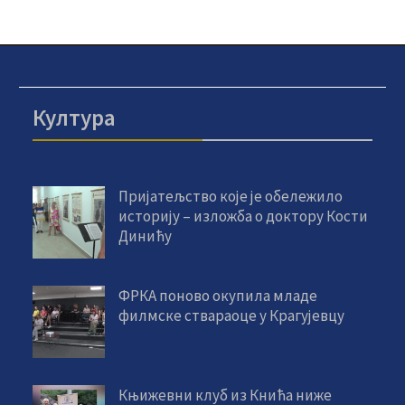
Култура
Пријатељство које је обележило
историју – изложба о доктору Кости
Динићу
ФРКА поново окупила младе
филмске ствараоце у Крагујевцу
Књижевни клуб из Кнића ниже