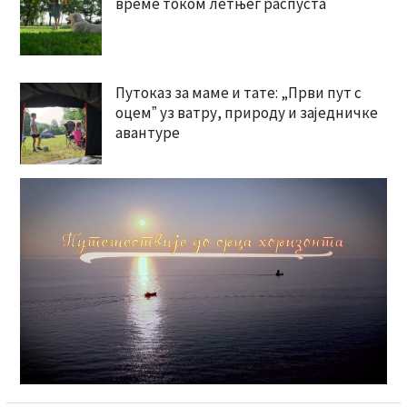
време током летњег распуста
Путоказ за маме и тате: „Први пут с
оцемˮ уз ватру, природу и заједничке
авантуре