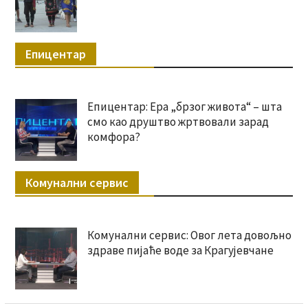
Епицентар
Епицентар: Ера „брзог живота“ – шта
смо као друштво жртвовали зарад
комфора?
Комунални сервис
Комунални сервис: Овог лета довољно
здраве пијаће воде за Крагујевчане