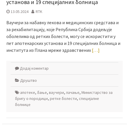
установа и 19 специјалних болница
13.05.2024
RTK
Ваучери за набавку лекова и медицинских средстава и
за рехабилитацију, које Република Србија додељује
оболелима од ретких болести, могу се искористити у
пет апотекарских установа и 19 специјалних болница и
института из Плана мреже здравствених
[…]
Додај коментар
Друштво
апотеке
,
бање
,
ваучери
,
лачање
,
Министарство за
бригу о породици
,
ретке болести
,
специјалне
болнице