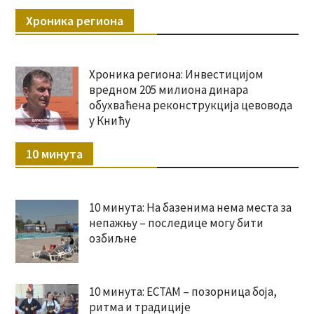
Хроника региона
Хроника региона: Инвестицијом
вредном 205 милиона динара
обухваћена реконструкција цевовода
у Книћу
10 минута
10 минута: На базенима нема места за
непажњу – последице могу бити
озбиљне
10 минута: ЕСТАМ – позорница боја,
ритма и традиције