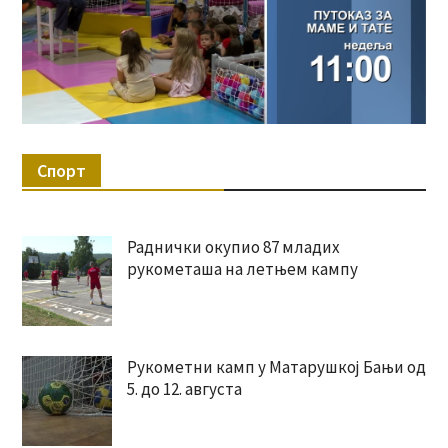
Спорт
Раднички окупио 87 младих
рукометаша на летњем кампу
Рукометни камп у Матарушкој Бањи од
5. до 12. августа