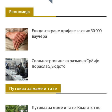
Економија
Евидентиране пријаве за свих 30.000
ваучера
Спољнотрговинска размена Србије
порасла 5,8 одсто
Путоказ за маме и тате
Путоказ за маме и тате: Квалитетно