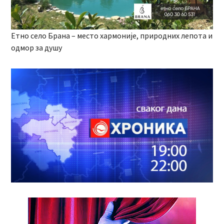
Етно село Брана – место хармоније, природних лепота и
одмор за душу