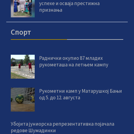
успехе и осваја престижна
признања
Спорт
Раднички окупио 87 младих
рукометаша на летњем кампу
Рукометни камп у Матарушкој Бањи
од 5. до 12. августа
Убојита јуниорска репрезентативка појачала
редове Шумадинки