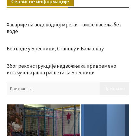
Сервисне информације
Хаварије на водоводној мрежи – више насеља без
воде
Без воде у Бресници, Станову и Баљковцу
Због реконструкције надвожњака привремено
искључена јавна расвета ка Бресници
Пр
за: