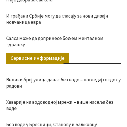
И грађани Србије могу да гласају за нови дизајн
новчаница евра
Салса може да допринесе бољем менталном
здрављу
Сервисне информације
Велики број улица данас без воде – погледајте где су
радови
Хаварије на водоводној мрежи – више насеља без
воде
Без воде у Бресници, Станову и Баљковцу