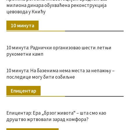
милиона динара обухваћена реконструкција
цевовода у Книћу
10 минута
10 минута: Раднички организовао шести летњи
рукометни камп
10 минута: На базенима нема места за непажњу –
последице могу бити озбиљне
Епицентар
Епицентар: Ера „брзог живота“ – шта смо као
друштво жртвовали зарад комфора?