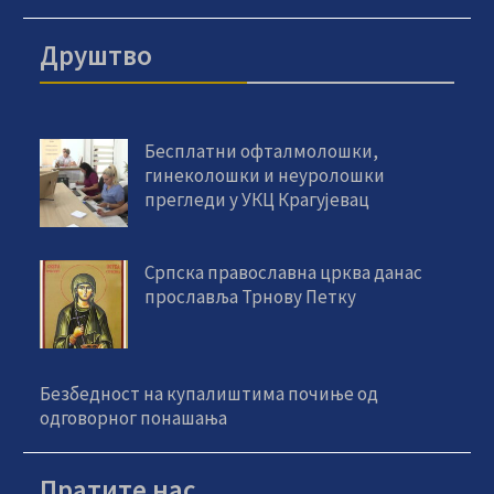
Друштво
Бесплатни офталмолошки,
гинеколошки и неуролошки
прегледи у УКЦ Крагујевац
Српска православна црква данас
прославља Трнову Петку
Безбедност на купалиштима почиње од
одговорног понашања
Пратите нас