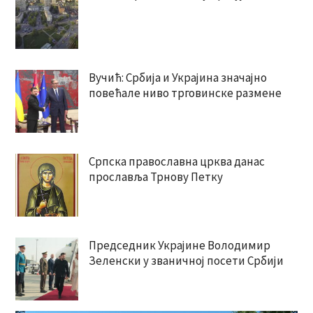
Вучић: Србија и Украјина значајно
повећале ниво трговинске размене
Српска православна црква данас
прославља Трнову Петку
Председник Украјине Володимир
Зеленски у званичној посети Србији