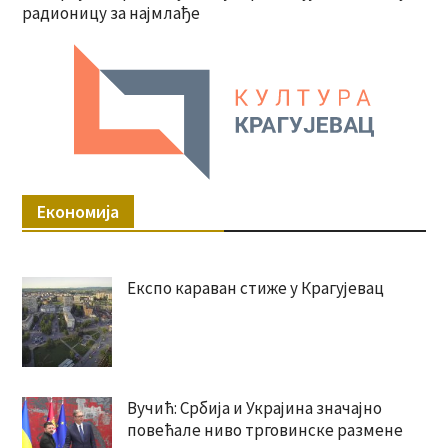
радионицу за најмлађе
Економија
Експо караван стиже у Крагујевац
Вучић: Србија и Украјина значајно
повећале ниво трговинске размене