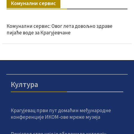
Комунални сервис
Комунални сервис: Овог лета довољно здраве
пијаће воде за Крагујевчане
Култура
Крагујевац први пут домаћин међународне
конференције ИКОМ-ове мреже музеја
Пријатељство које је обележило историју –