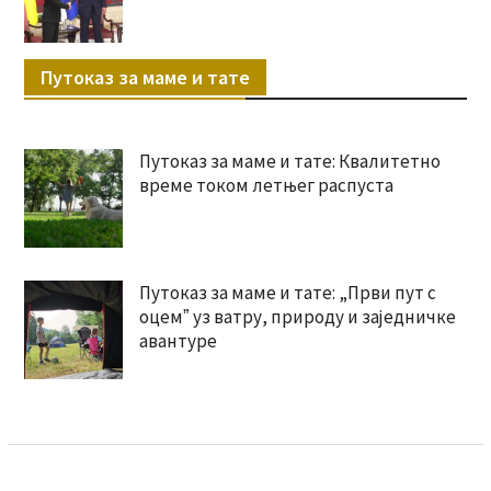
Путоказ за маме и тате
Путоказ за маме и тате: Квалитетно
време током летњег распуста
Путоказ за маме и тате: „Први пут с
оцемˮ уз ватру, природу и заједничке
авантуре