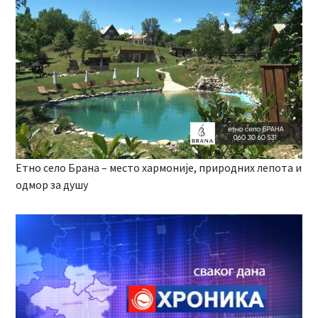
Етно село Брана – место хармоније, природних лепота и
одмор за душу