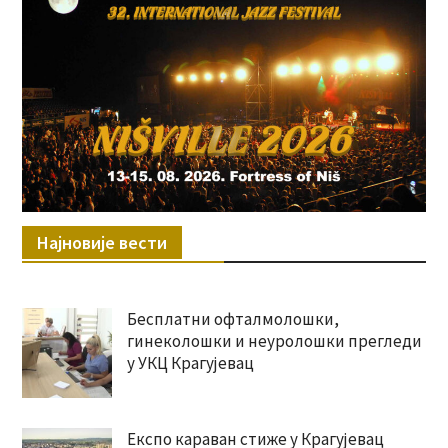
Најновије вести
Бесплатни офталмолошки,
гинеколошки и неуролошки прегледи
у УКЦ Крагујевац
Експо караван стиже у Крагујевац