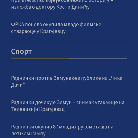
изложба о доктору Кости Динићу
ФРКА поново окупила младе филмске
ствараоце у Крагујевцу
Спорт
Раднички против Земуна без публике на „Чика
Дачи“
Раднички дочекује Земун – снимак утакмице на
Телевизији Крагујевац
Раднички окупио 87 младих рукометаша на
летњем кампу