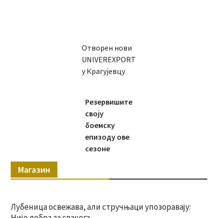
Отворен нови
UNIVEREXPORT
у Крагујевцу
Резервишите
своју
боемску
епизоду ове
сезоне
Магазин
Лубеница освежава, али стручњаци упозоравају:
Није добра за свакога