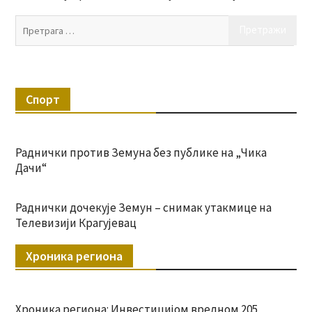
Пр
за:
Спорт
Раднички против Земуна без публике на „Чика
Дачи“
Раднички дочекује Земун – снимак утакмице на
Телевизији Крагујевац
Хроника региона
Хроника региона: Инвестицијом вредном 205