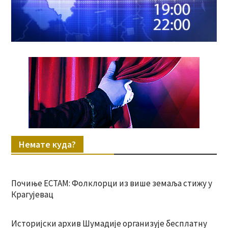
Немате куда?
Почиње ЕСТАМ: Фолклорци из више земаља стижу у
Крагујевац
Историјски архив Шумадије организује бесплатну