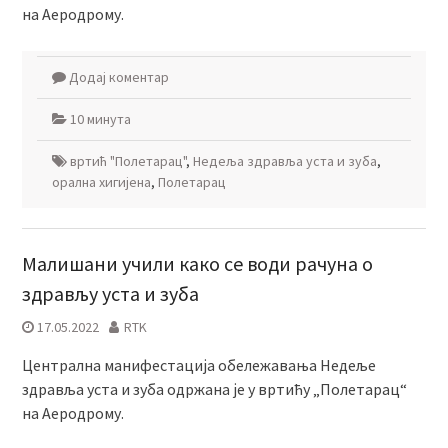
на Аеродрому.
Додај коментар
10 минута
вртић "Полетарац"
,
Недеља здравља уста и зуба
,
орална хигијена
,
Полетарац
Малишани учили како се води рачуна о
здрављу уста и зуба
17.05.2022
RTK
Централна манифестација обележавања Недеље
здравља уста и зуба одржана је у вртићу „Полетарац“
на Аеродрому.