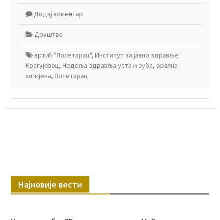
Додај коментар
Друштво
вртић "Полетарац"
,
Институт за јавно здравље
Крагујевац
,
Недеља здравља уста и зуба
,
орална
хигијена
,
Полетарац
Најновије вести