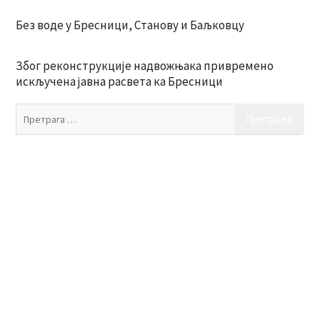
Без воде у Бресници, Станову и Баљковцу
Због реконструкције надвожњака привремено
искључена јавна расвета ка Бресници
Пр
за: