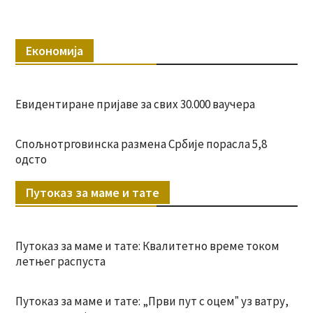
Економија
Евидентиране пријаве за свих 30.000 ваучера
Спољнотрговинска размена Србије порасла 5,8
одсто
Путоказ за маме и тате
Путоказ за маме и тате: Квалитетно време током
летњег распуста
Путоказ за маме и тате: „Први пут с оцемˮ уз ватру,