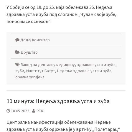
У Србији се од 19. до 25. маја обележава 35. Недеља
здравља уста и зуба под слоганом „Чувам своје зубе,
поносим се осмехом“.
Додај коментар
Друштво
Завод за денталну медицину
,
здравље уста и зуба
,
зуби
,
Институт Батут
,
Недеља здравља уста и зуба
,
орална хигијена
10 минута: Недељa здравља уста и зуба
18.05.2022
РТК
Централна манифестација обележавања Недеље
здравља уста и зуба одржана је у вртићу „Полетарац“