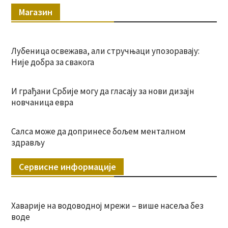
Магазин
Лубеница освежава, али стручњаци упозоравају:
Није добра за свакога
И грађани Србије могу да гласају за нови дизајн
новчаница евра
Салса може да допринесе бољем менталном
здрављу
Сервисне информације
Хаварије на водоводној мрежи – више насеља без
воде