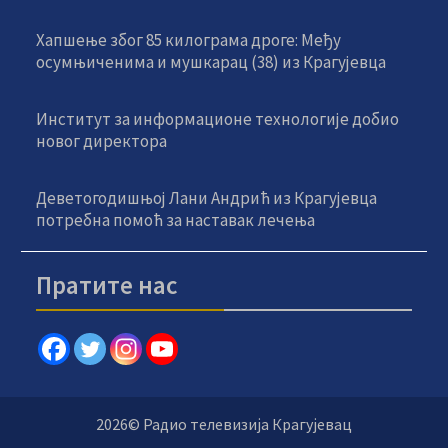
Хапшење због 85 килограма дроге: Међу
осумњиченима и мушкарац (38) из Крагујевца
Институт за информационе технологије добио
новог директора
Деветогодишњој Лани Андрић из Крагујевца
потребна помоћ за наставак лечења
Пратите нас
2026© Радио телевизија Крагујевац