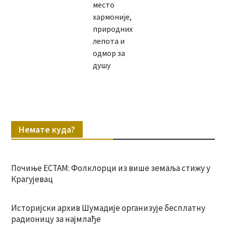
место
хармоније,
природних
лепота и
одмор за
душу
Немате куда?
Почиње ЕСТАМ: Фолклорци из више земаља стижу у
Крагујевац
Историјски архив Шумадије организује бесплатну
радионицу за најмлађе