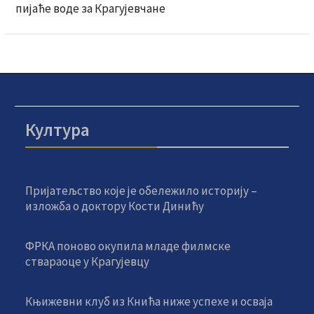
пијаће воде за Крагујевчане
Култура
Пријатељство које је обележило историју –
изложба о доктору Кости Динићу
ФРКА поново окупила младе филмске
ствараоце у Крагујевцу
Књижевни клуб из Кнића ниже успехе и осваја