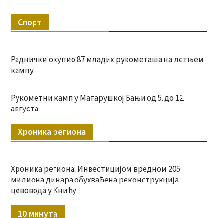
Спорт
Раднички окупио 87 младих рукометаша на летњем
кампу
Рукометни камп у Матарушкој Бањи од 5. до 12.
августа
Хроника региона
Хроника региона: Инвестицијом вредном 205
милиона динара обухваћена реконструкција
цевовода у Книћу
10 минута