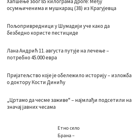
Хапшење због 85 килограма дроге: Међу
осумњиченима и мушкарац (38) из Крагујевца
Пољопривредници у Шумадији уче како да
безбедно користе пестициде
Лана Андрић 11. августа путује на лечење –
потребно 45.000 евра
Пријатељство које је обележило историју – изложба
о доктору Кости Динићу
„Цртамо да чесме заживе“ – најмлађи подсетили на
значај јавних чесама
Етно село
Брана –