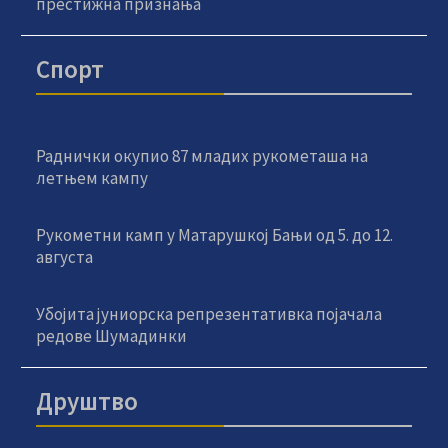
престижна признања
Спорт
Раднички окупио 87 младих рукометаша на
летњем кампу
Рукометни камп у Матарушкој Бањи од 5. до 12.
августа
Убојита јуниорска репрезентативка појачала
редове Шумадинки
Друштво