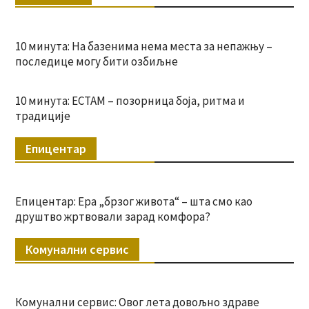
10 минута: На базенима нема места за непажњу –
последице могу бити озбиљне
10 минута: ЕСТАМ – позорница боја, ритма и
традиције
Епицентар
Епицентар: Ера „брзог живота“ – шта смо као
друштво жртвовали зарад комфора?
Комунални сервис
Комунални сервис: Овог лета довољно здраве