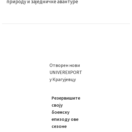
природу и заједничке авантуре
Отворен нови
UNIVEREXPORT
у Крагујевцу
Резервишите
своју
боемску
епизоду ове
сезоне