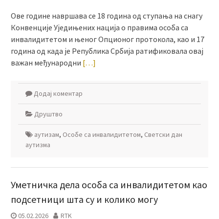
Ове године навршава се 18 година од ступања на снагу
Конвенције Уједињених нација о правима особа са
инвалидитетом и њеног Опционог протокола, као и 17
година од када је Република Србија ратификовала овај
важан међународни
[…]
Додај коментар
Друштво
аутизам
,
Особе са инвалидитетом
,
Светски дан
аутизма
Уметничка дела особа са инвалидитетом као
подсетници шта су и колико могу
05.02.2026
RTK