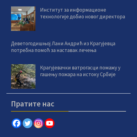
Институт за информационе
технологије добио новог директора
Деветогодишњој Лани Андрић из Крагујевца
потребна помоћ за наставак лечења
Крагујевачки ватрогасци помажу у
гашењу пожара на истоку Србије
Пратите нас