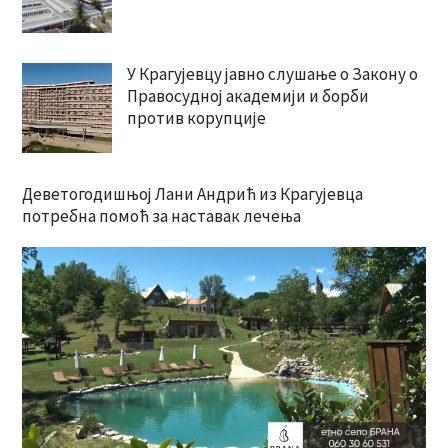
У Крагујевцу јавно слушање о Закону о
Правосудној академији и борби
против корупције
Деветогодишњој Лани Андрић из Крагујевца
потребна помоћ за наставак лечења