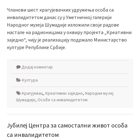
Чланови шест крагујевачких удружења особа са
инвалидитетом данас су у Уметничкој галерији
Народног музеја Шумадије изложили своје радове
настале на радионицама у оквиру пројекта „Креативни
заједно“, чију је реализацију подржало Министарство
културе Републике Србије.
Додај коментар
Култура
Крагујевац
,
Креативни заједно
,
Народни музеј
Шумадије
,
Особе са инвалидитетом
Јубилеј Центра за самостални живот особа
са инвалидитетом