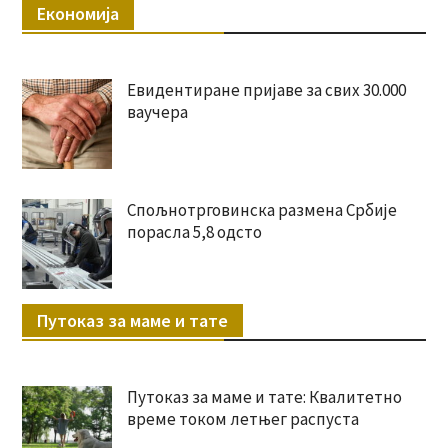
Економија
Евидентиране пријаве за свих 30.000
ваучера
Спољнотрговинска размена Србије
порасла 5,8 одсто
Путоказ за маме и тате
Путоказ за маме и тате: Квалитетно
време током летњег распуста