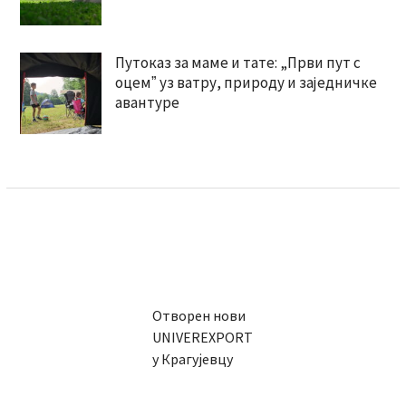
Путоказ за маме и тате: „Први пут с
оцемˮ уз ватру, природу и заједничке
авантуре
Отворен нови
UNIVEREXPORT
у Крагујевцу