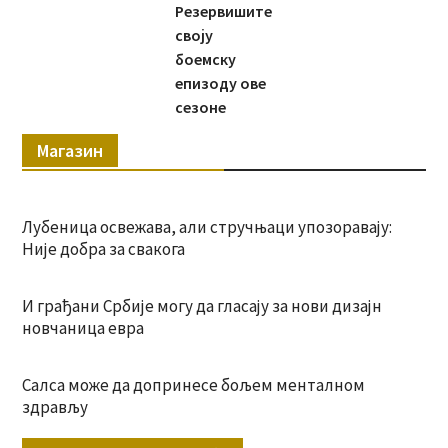
Резервишите
своју
боемску
епизоду ове
сезоне
Магазин
Лубеница освежава, али стручњаци упозоравају:
Није добра за свакога
И грађани Србије могу да гласају за нови дизајн
новчаница евра
Салса може да допринесе бољем менталном
здрављу