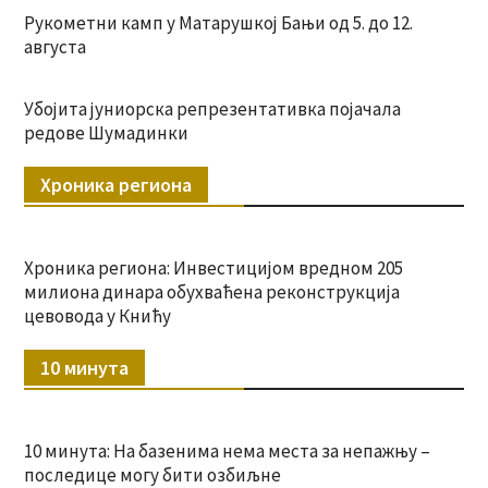
Рукометни камп у Матарушкој Бањи од 5. до 12.
августа
Убојита јуниорска репрезентативка појачала
редове Шумадинки
Хроника региона
Хроника региона: Инвестицијом вредном 205
милиона динара обухваћена реконструкција
цевовода у Книћу
10 минута
10 минута: На базенима нема места за непажњу –
последице могу бити озбиљне