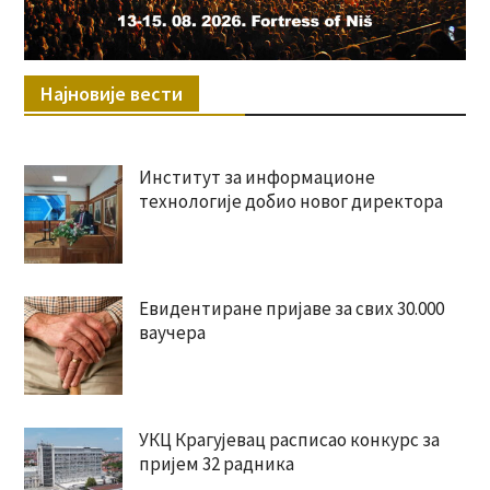
Најновије вести
Институт за информационе
технологије добио новог директора
Евидентиране пријаве за свих 30.000
ваучера
УКЦ Крагујевац расписао конкурс за
пријем 32 радника