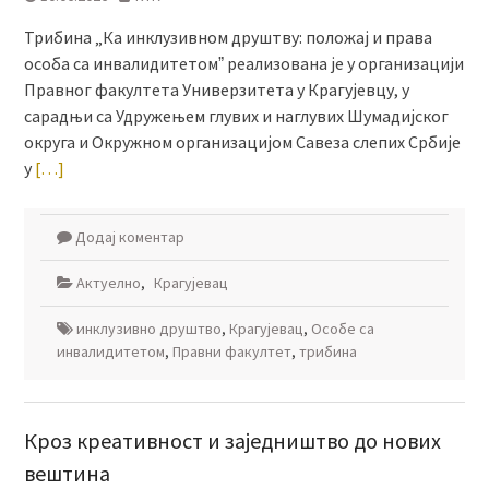
Трибина „Ка инклузивном друштву: положај и права
особа са инвалидитетомˮ реализована је у организацији
Правног факултета Универзитета у Крагујевцу, у
сарадњи са Удружењем глувих и наглувих Шумадијског
округа и Окружном организацијом Савеза слепих Србије
у
[…]
Додај коментар
Актуелно
,
Крагујевац
инклузивно друштво
,
Крагујевац
,
Особе са
инвалидитетом
,
Правни факултет
,
трибина
Кроз креативност и заједништво до нових
вештина