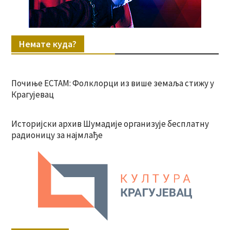
Немате куда?
Почиње ЕСТАМ: Фолклорци из више земаља стижу у
Крагујевац
Историјски архив Шумадије организује бесплатну
радионицу за најмлађе