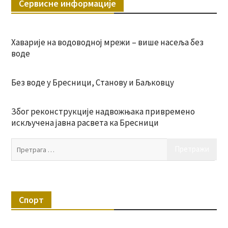
Сервисне информације
Хаварије на водоводној мрежи – више насеља без
воде
Без воде у Бресници, Станову и Баљковцу
Због реконструкције надвожњака привремено
искључена јавна расвета ка Бресници
Пр
за:
Спорт