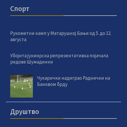
Спорт
Рукометни камп у Матарушкој Бањи од 5. до 12.
августа
Убојита јуниорска репрезентативка појачала
редове Шумадинки
Чукарички надиграо Раднички на
Бановом брду
Друштво