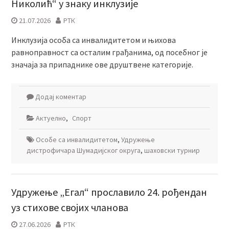
Николић“ у знаку инклузије
21.07.2026
РТК
Инклузија особа са инвалидитетом и њихова
равноправност са осталим грађанима, од посебног је
значаја за припаднике ове друштвене категорије.
Додај коментар
Актуелно
,
Спорт
Особе са инвалидитетом
,
Удружење
дистрофичара Шумадијског округа
,
шаховски турнир
Удружење „Егал“ прославило 24. рођендан
уз стихове својих чланова
27.06.2026
РТК