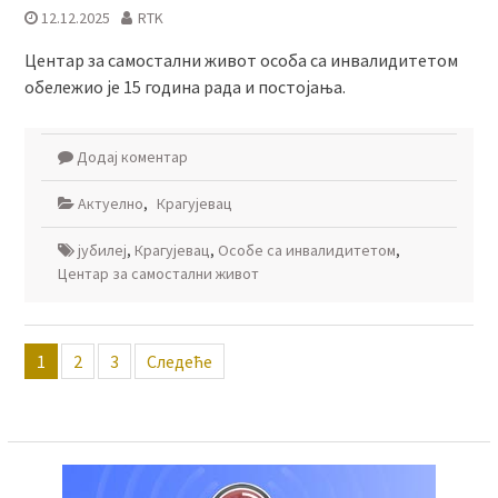
12.12.2025
RTK
Центар за самостални живот особа са инвалидитетом
обележио је 15 година рада и постојања.
Додај коментар
Актуелно
,
Крагујевац
јубилеј
,
Крагујевац
,
Особе са инвалидитетом
,
Центар за самостални живот
Пагинација
1
2
3
Следеће
чланака