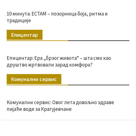
10 минута: ЕСТАМ – позорница боја, ритма и
традиције
Епицентар
Епицентар: Ера „брзог живота“ – шта смо као
друштво жртвовали зарад комфора?
Комунални сервис
Комунални сервис: Овог лета довољно здраве
пијаће воде за Крагујевчане