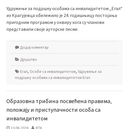
Удружење за подршку особама са инвалидитетом „Егал“
из Крагујевца обележило је 24. годишњицу постојања
пригодним програмом у оквиру кога су чланови
представили своје ауторске песме.
Додај коментар
Друштво
Егал
,
Особе са инвалидитетом
,
Удружење за
подршку особама са инвалидитетом Егал
Образовна трибина посвећена правима,
положају и приступачности особа са
инвалидитетом
10.06.2026
RTK