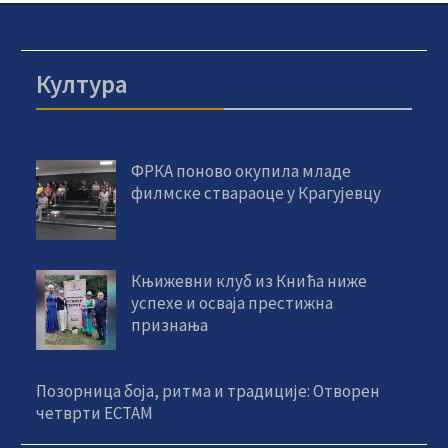
Култура
ФРКА поново окупила младе
филмске ствараоце у Крагујевцу
Књижевни клуб из Кнића ниже
успехе и осваја престижна
признања
Позорница боја, ритма и традиције: Отворен
четврти ЕСТАМ