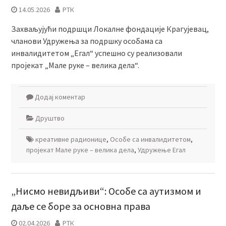
14.05.2026
РТК
Захваљујући подршци Локалне фондације Крагујевац,
чланови Удружења за подршку особама са
инвалидитетом „Егал“ успешно су реализовали
пројекат „Мале руке – велика дела“.
Додај коментар
Друштво
креативне радионице
,
Особе са инвалидитетом
,
пројекат Мале руке – велика дела
,
Удружење Егал
„Нисмо невидљиви“: Особе са аутизмом и
даље се боре за основна права
02.04.2026
РТК