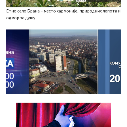
Етно село Брана – место хармоније, природних лепота и
одмор за душу