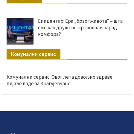
Епицентар: Ера „брзог живота“ – шта
смо као друштво жртвовали зарад
комфора?
Комунални сервис
Комунални сервис: Овог лета довољно здраве
пијаће воде за Крагујевчане