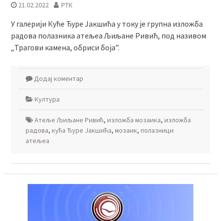
21.02.2022
РТК
У галерији Куће Ђуре Јакшића у току је групна изложба
радова полазника атељеа Љиљане Ривић, под називом
„Трагови камена, обриси боја”.
Додај коментар
Култура
Атеље Љиљане Ривић
,
изложба мозаика
,
изложба
радова
,
кућа Ђуре Јакшића
,
мозаик
,
полазници
атељеа