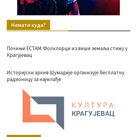
Немате куда?
Почиње ЕСТАМ: Фолклорци из више земаља стижу у
Крагујевац
Историјски архив Шумадије организује бесплатну
радионицу за најмлађе