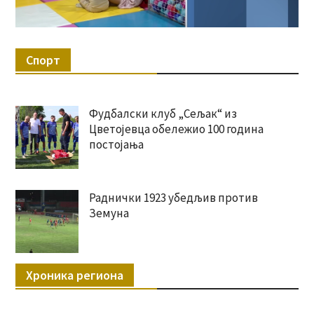
Спорт
Фудбалски клуб „Сељак“ из
Цветојевца обележио 100 година
постојања
Раднички 1923 убедљив против
Земуна
Хроника региона