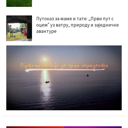
Путоказ за маме и тате: „Први пут с
оцемˮ уз ватру, природу и заједничке
авантуре