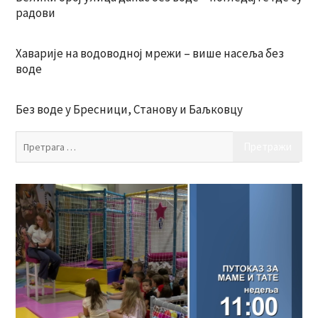
радови
Хаварије на водоводној мрежи – више насеља без
воде
Без воде у Бресници, Станову и Баљковцу
Пр
за: