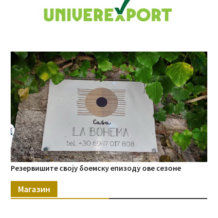
Резервишите своју боемску епизоду ове сезоне
Магазин