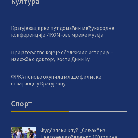
Култура
Крагујевац први пут домаћин међународне
конференције ИКОМ-ове мреже музеја
Пријатељство које је обележило историју –
изложба о доктору Кости Динићу
ФРКА поново окупила младе филмске
ствараоце у Крагујевцу
Спорт
Фудбалски клуб „Сељак“ из
Цветојевца обележио 100 година