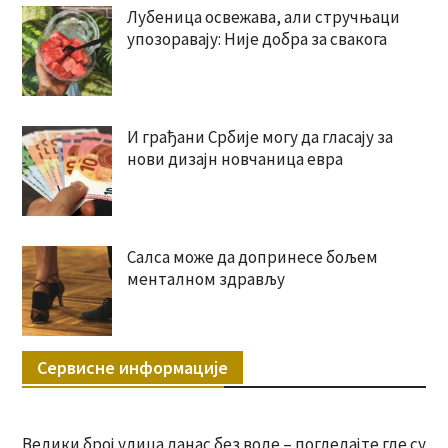
Лубеница освежава, али стручњаци
упозоравају: Није добра за свакога
И грађани Србије могу да гласају за
нови дизајн новчаница евра
Салса може да допринесе бољем
менталном здрављу
Сервисне информације
Велики број улица данас без воде – погледајте где су