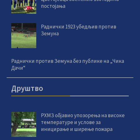
постојања
Раднички 1923 убедљив против
Земуна
Раднички против Земуна без публике на „Чика
Дачи“
Друштво
РХМЗ објавио упозорења на високе
температуре и услове за
иницирање и ширење пожара