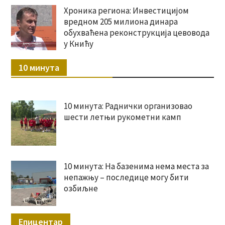
Хроника региона: Инвестицијом
вредном 205 милиона динара
обухваћена реконструкција цевовода
у Книћу
10 минута
10 минута: Раднички организовао
шести летњи рукометни камп
10 минута: На базенима нема места за
непажњу – последице могу бити
озбиљне
Епицентар