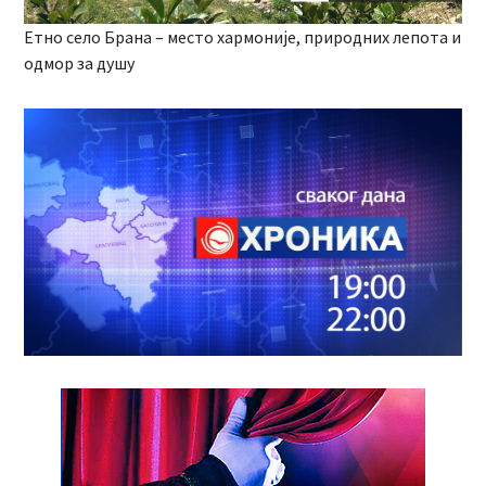
Етно село Брана – место хармоније, природних лепота и
одмор за душу