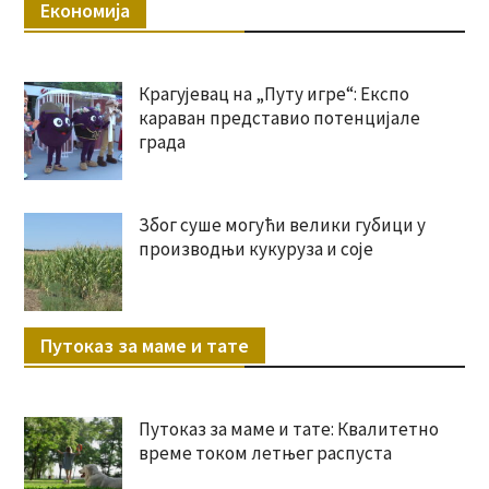
Економија
Крагујевац на „Путу игре“: Експо
караван представио потенцијале
града
Због суше могући велики губици у
производњи кукуруза и соје
Путоказ за маме и тате
Путоказ за маме и тате: Квалитетно
време током летњег распуста