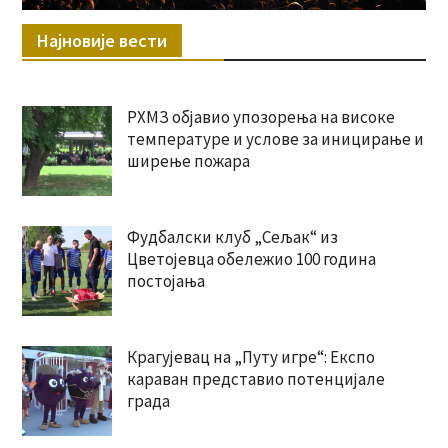
Најновије вести
РХМЗ објавио упозорења на високе
температуре и услове за иницирање и
ширење пожара
Фудбалски клуб „Сељак“ из
Цветојевца обележио 100 година
постојања
Крагујевац на „Путу игре“: Експо
караван представио потенцијале
града