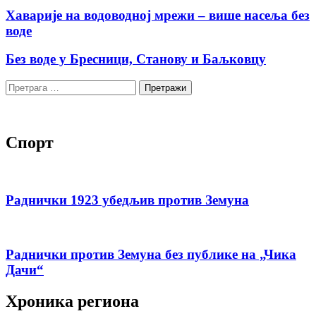
Хаварије на водоводној мрежи – више насеља без
воде
Без воде у Бресници, Станову и Баљковцу
Претрага
за:
Спорт
Раднички 1923 убедљив против Земуна
Раднички против Земуна без публике на „Чика
Дачи“
Хроника региона