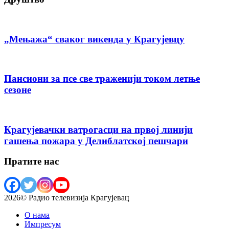
„Мењажа“ сваког викенда у Крагујевцу
Пансиони за псе све траженији током летње
сезоне
Крагујевачки ватрогасци на првој линији
гашења пожара у Делиблатској пешчари
Пратите нас
2026© Радио телевизија Крагујевац
О нама
Импресум