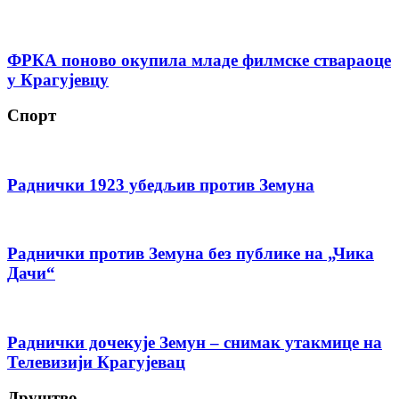
ФРКА поново окупила младе филмске ствараоце
у Крагујевцу
Спорт
Раднички 1923 убедљив против Земуна
Раднички против Земуна без публике на „Чика
Дачи“
Раднички дочекује Земун – снимак утакмице на
Телевизији Крагујевац
Друштво