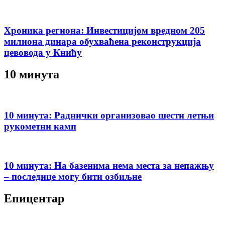
Хроника региона: Инвестицијом вредном 205
милиона динара обухваћена реконструкција
цевовода у Книћу
10 минута
10 минута: Раднички организовао шести летњи
рукометни камп
10 минута: На базенима нема места за непажњу
– последице могу бити озбиљне
Епицентар