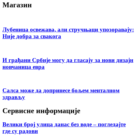
Магазин
Лубеница освежава, али стручњаци упозоравају:
Није добра за свакога
И грађани Србије могу да гласају за нови дизајн
новчаница евра
Салса може да допринесе бољем менталном
здрављу
Сервисне информације
Велики број улица данас без воде – погледајте
где су радови