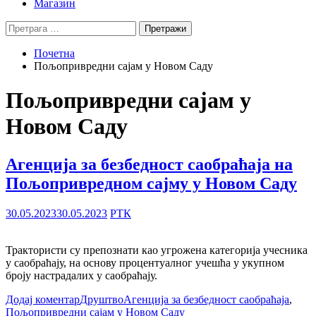
Магазин
Претрага
за:
Почетна
Пољопривредни сајам у Новом Саду
Пољопривредни сајам у
Новом Саду
Агенција за безбедност саобраћаја на
Пољопривредном сајму у Новом Саду
30.05.2023
30.05.2023
РТК
Трактористи су препознати као угрожена категорија учесника
у саобраћају, на основу процентуалног учешћа у укупном
броју настрадалих у саобраћају.
Додај коментар
Друштво
Агенција за безбедност саобраћаја
,
Пољопривредни сајам у Новом Саду