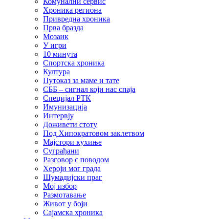
Комунални сервис
Хроника региона
Привредна хроника
Прва бразда
Мозаик
У игри
10 минута
Спортска хроника
Култура
Путоказ за маме и тате
СББ – сигнал који нас спаја
Специјал РТК
Имунизација
Интервју
Доживети стоту
Под Хипократовом заклетвом
Мајстори кухиње
Суграђани
Разговор с поводом
Хероји мог града
Шумадијски праг
Мој избор
Размотавање
Живот у боји
Сајамска хроника