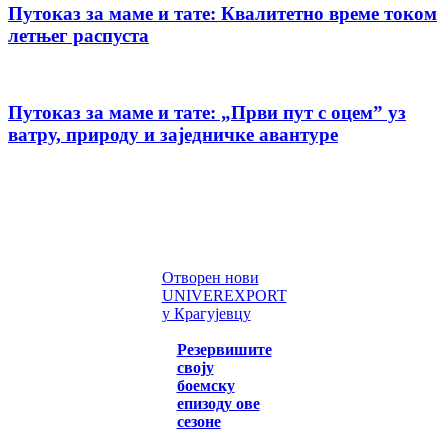
Путоказ за маме и тате: Квалитетно време током
летњег распуста
Путоказ за маме и тате: „Први пут с оцемˮ уз
ватру, природу и заједничке авантуре
Отворен нови
UNIVEREXPORT
у Крагујевцу
Резервишите
своју
боемску
епизоду ове
сезоне