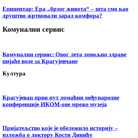
Епицентар: Ера „брзог живота“ – шта смо као
друштво жртвовали зарад комфора?
Комунални сервис
Комунални сервис: Овог лета довољно здраве
пијаће воде за Крагујевчане
Култура
Крагујевац први пут домаћин међународне
конференције ИКОМ-ове мреже музеја
Пријатељство које је обележило историју –
изложба о доктору Кости Динићу