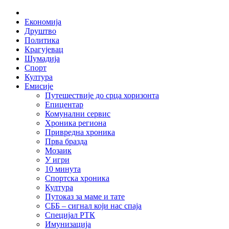
Skip
Home
to
Економија
content
Друштво
Политика
Крагујевац
Шумадија
Спорт
Култура
Емисије
Путешествије до срца хоризонта
Епицентар
Комунални сервис
Хроника региона
Привредна хроника
Прва бразда
Мозаик
У игри
10 минута
Спортска хроника
Култура
Путоказ за маме и тате
СББ – сигнал који нас спаја
Специјал РТК
Имунизација