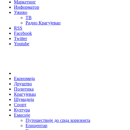
Маркетинг
Информатор
Уживо
ТВ
Радио Крагујевац
RSS
Facebook
Twitter
Youtube
Home
Економија
Друштво
Политика
Крагујевац
Шумадија
Спорт
Култура
Емисије
Путешествије до срца хоризонта
Епицентар