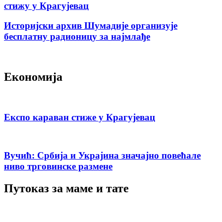
стижу у Крагујевац
Историјски архив Шумадије организује
бесплатну радионицу за најмлађе
Економија
Експо караван стиже у Крагујевац
Вучић: Србија и Украјина значајно повећале
ниво трговинске размене
Путоказ за маме и тате