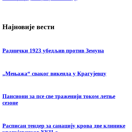
Најновије вести
Раднички 1923 убедљив против Земуна
„Мењажа“ сваког викенда у Крагујевцу
Пансиони за псе све траженији током летње
сезоне
Расписан тендер за санацију крова две клинике