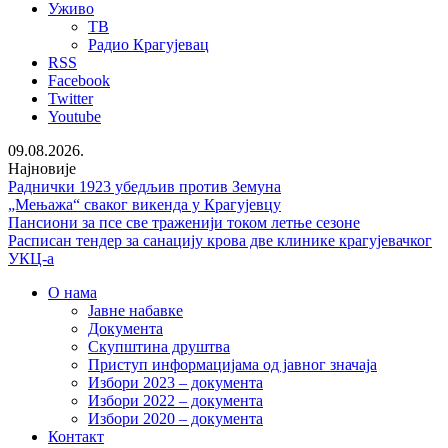
Уживо
ТВ
Радио Крагујевац
RSS
Facebook
Twitter
Youtube
09.08.2026.
Најновије
Раднички 1923 убедљив против Земуна
„Мењажа“ сваког викенда у Крагујевцу
Пансиони за псе све траженији током летње сезоне
Расписан тендер за санацију крова две клинике крагујевачког
УКЦ-а
О нама
Јавне набавке
Документа
Скупштина друштва
Приступ информацијама од јавног значаја
Избори 2023 – документа
Избори 2022 – документа
Избори 2020 – документа
Контакт