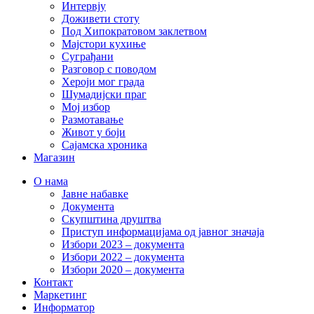
Интервју
Доживети стоту
Под Хипократовом заклетвом
Мајстори кухиње
Суграђани
Разговор с поводом
Хероји мог града
Шумадијски праг
Мој избор
Размотавање
Живот у боји
Сајамска хроника
Магазин
О нама
Јавне набавке
Документа
Скупштина друштва
Приступ информацијама од јавног значаја
Избори 2023 – документа
Избори 2022 – документа
Избори 2020 – документа
Контакт
Маркетинг
Информатор