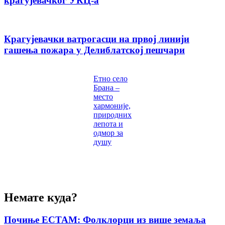
крагујевачког УКЦ-а
Крагујевачки ватрогасци на првој линији
гашења пожара у Делиблатској пешчари
Етно село
Брана –
место
хармоније,
природних
лепота и
одмор за
душу
Немате куда?
Почиње ЕСТАМ: Фолклорци из више земаља