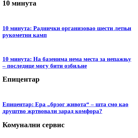
10 минута
10 минута: Раднички организовао шести летњи
рукометни камп
10 минута: На базенима нема места за непажњу
– последице могу бити озбиљне
Епицентар
Епицентар: Ера „брзог живота“ – шта смо као
друштво жртвовали зарад комфора?
Комунални сервис