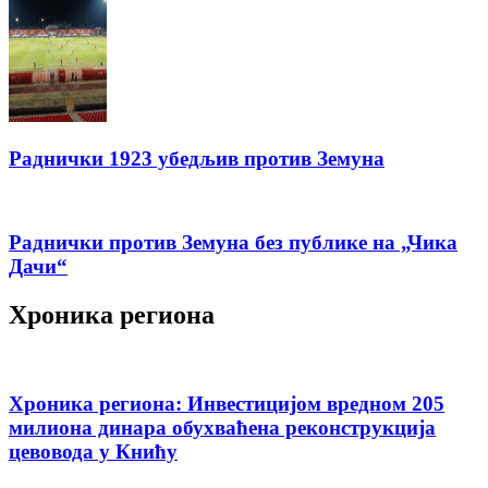
Раднички 1923 убедљив против Земуна
Раднички против Земуна без публике на „Чика
Дачи“
Хроника региона
Хроника региона: Инвестицијом вредном 205
милиона динара обухваћена реконструкција
цевовода у Книћу