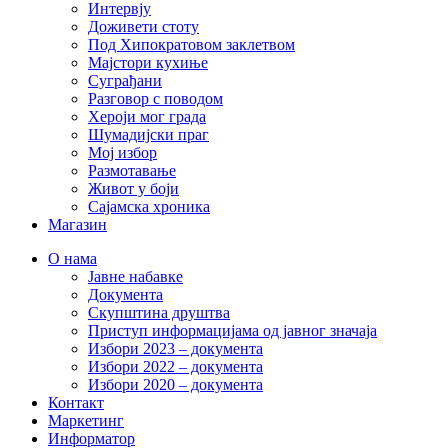
Интервју
Доживети стоту
Под Хипократовом заклетвом
Мајстори кухиње
Суграђани
Разговор с поводом
Хероји мог града
Шумадијски праг
Мој избор
Размотавање
Живот у боји
Сајамска хроника
Магазин
О нама
Јавне набавке
Документа
Скупштина друштва
Приступ информацијама од јавног значаја
Избори 2023 – документа
Избори 2022 – документа
Избори 2020 – документа
Контакт
Маркетинг
Информатор