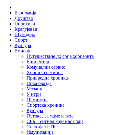
Skip
Home
to
Економија
content
Друштво
Политика
Крагујевац
Шумадија
Спорт
Култура
Емисије
Путешествије до срца хоризонта
Епицентар
Комунални сервис
Хроника региона
Привредна хроника
Прва бразда
Мозаик
У игри
10 минута
Спортска хроника
Култура
Путоказ за маме и тате
СББ – сигнал који нас спаја
Специјал РТК
Имунизација