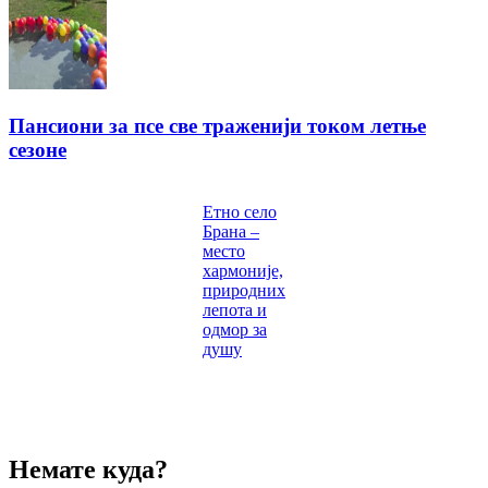
Пансиони за псе све траженији током летње
сезоне
Етно село
Брана –
место
хармоније,
природних
лепота и
одмор за
душу
Немате куда?