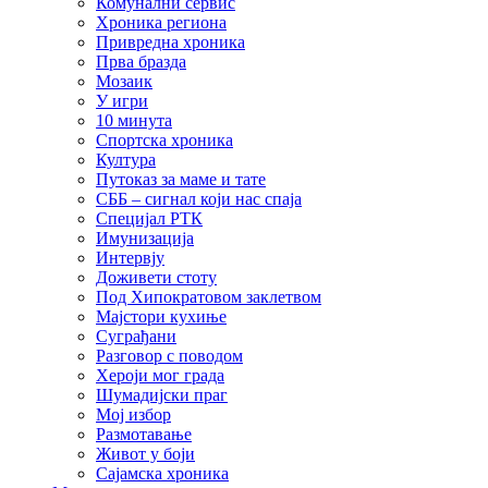
Комунални сервис
Хроника региона
Привредна хроника
Прва бразда
Мозаик
У игри
10 минута
Спортска хроника
Култура
Путоказ за маме и тате
СББ – сигнал који нас спаја
Специјал РТК
Имунизација
Интервју
Доживети стоту
Под Хипократовом заклетвом
Мајстори кухиње
Суграђани
Разговор с поводом
Хероји мог града
Шумадијски праг
Мој избор
Размотавање
Живот у боји
Сајамска хроника