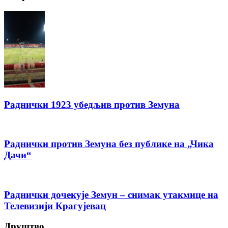
Раднички 1923 убедљив против Земуна
Раднички против Земуна без публике на „Чика
Дачи“
Раднички дочекује Земун – снимак утакмице на
Телевизији Крагујевац
Друштво