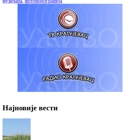
музичара
,
фотомонографија
Најновије вести