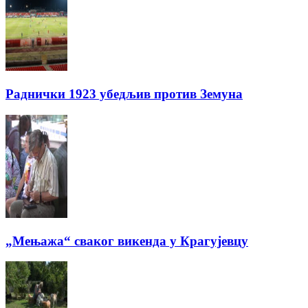
Раднички 1923 убедљив против Земуна
„Мењажа“ сваког викенда у Крагујевцу