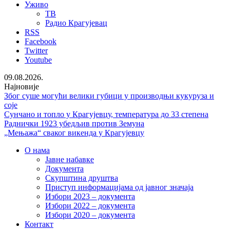
Уживо
ТВ
Радио Крагујевац
RSS
Facebook
Twitter
Youtube
09.08.2026.
Најновије
Због суше могући велики губици у производњи кукуруза и
соје
Сунчано и топло у Крагујевцу, температура до 33 степена
Раднички 1923 убедљив против Земуна
„Мењажа“ сваког викенда у Крагујевцу
О нама
Јавне набавке
Документа
Скупштина друштва
Приступ информацијама од јавног значаја
Избори 2023 – документа
Избори 2022 – документа
Избори 2020 – документа
Контакт