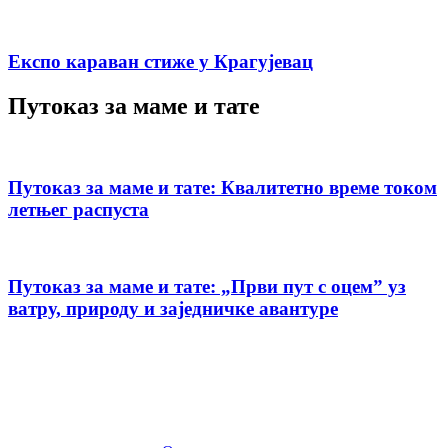
Експо караван стиже у Крагујевац
Путоказ за маме и тате
Путоказ за маме и тате: Квалитетно време током
летњег распуста
Путоказ за маме и тате: „Први пут с оцемˮ уз
ватру, природу и заједничке авантуре