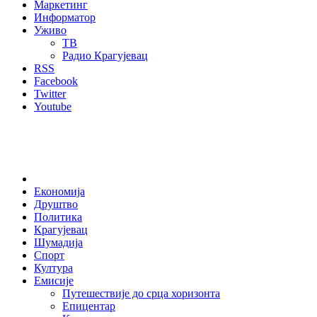
Маркетинг
Информатор
Уживо
ТВ
Радио Крагујевац
RSS
Facebook
Twitter
Youtube
Home
Економија
Друштво
Политика
Крагујевац
Шумадија
Спорт
Култура
Емисије
Путешествије до срца хоризонта
Епицентар