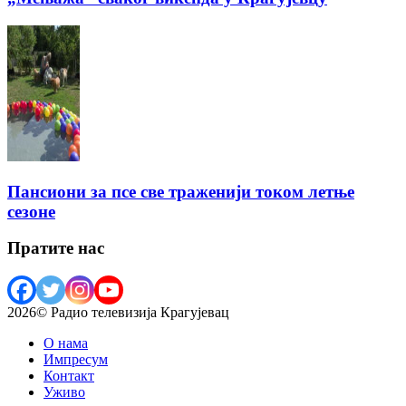
Пансиони за псе све траженији током летње
сезоне
Пратите нас
2026© Радио телевизија Крагујевац
О нама
Импресум
Контакт
Уживо