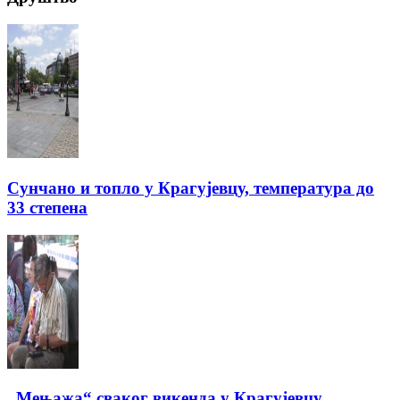
Сунчано и топло у Крагујевцу, температура до
33 степена
„Мењажа“ сваког викенда у Крагујевцу