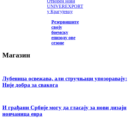
Отворен нови
UNIVEREXPORT
у Крагујевцу
Резервишите
своју
боемску
епизоду ове
сезоне
Магазин
Лубеница освежава, али стручњаци упозоравају:
Није добра за свакога
И грађани Србије могу да гласају за нови дизајн
новчаница евра