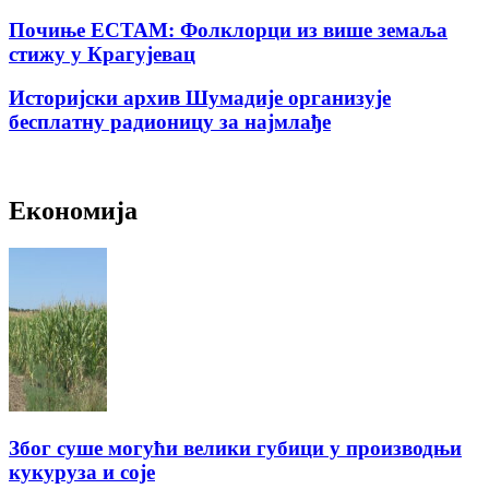
Почиње ЕСТАМ: Фолклорци из више земаља
стижу у Крагујевац
Историјски архив Шумадије организује
бесплатну радионицу за најмлађе
Економија
Због суше могући велики губици у производњи
кукуруза и соје