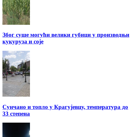
Због суше могући велики губици у производњи
кукуруза и соје
Сунчано и топло у Крагујевцу, температура до
33 степена