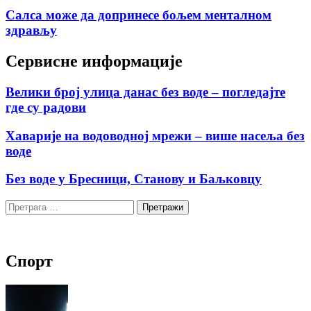
Салса може да допринесе бољем менталном
здрављу
Сервисне информације
Велики број улица данас без воде – погледајте
где су радови
Хаварије на водоводној мрежи – више насеља без
воде
Без воде у Бресници, Станову и Баљковцу
Претрага
за:
Спорт