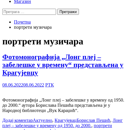
Магазин
Претрага
за:
Почетна
портрети музичара
портрети музичара
Фотомонографија „Лонг плеј –
забелешке у времену“ представљена у
Крагујевцу
08.06.2022
08.06.2022
РТК
Фотомонографија „Лонг плеј – забелешке у времену од 1950.
до 2000.“ аутора Борислава Пешића представљена је у
Народној библиотеци „Вук Караџић“.
Додај коментар
Актуелно
,
Крагујевац
Борислав Пешић
,
Лонг
плеј – забелешке у времену од 1950. до 2000.
,
портрети