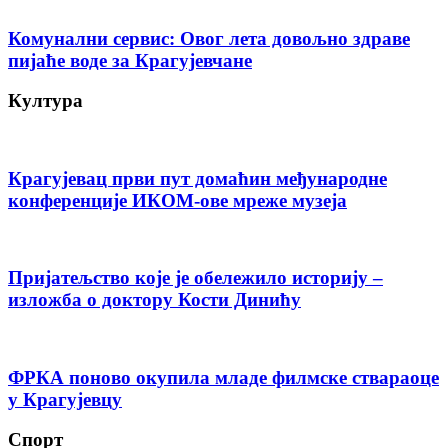
Комунални сервис: Овог лета довољно здраве
пијаће воде за Крагујевчане
Култура
Крагујевац први пут домаћин међународне
конференције ИКОМ-ове мреже музеја
Пријатељство које је обележило историју –
изложба о доктору Кости Динићу
ФРКА поново окупила младе филмске ствараоце
у Крагујевцу
Спорт