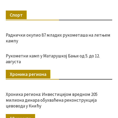
Спорт
Раднички окупио 87 младих рукометаша на летњем
кампу
Рукометни камп у Матарушкој Бањи од 5. до 12.
августа
Хроника региона
Хроника региона: Инвестицијом вредном 205
милиона динара обухваћена реконструкција
цевовода у Книћу