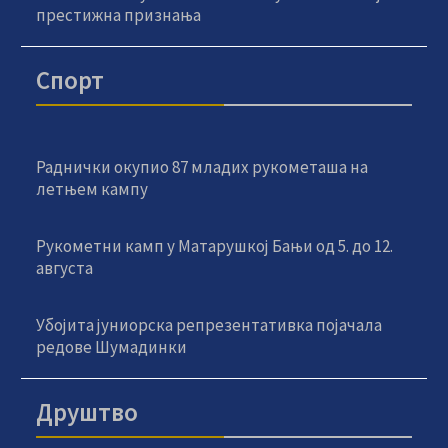
престижна признања
Спорт
Раднички окупио 87 младих рукометаша на
летњем кампу
Рукометни камп у Матарушкој Бањи од 5. до 12.
августа
Убојита јуниорска репрезентативка појачала
редове Шумадинки
Друштво