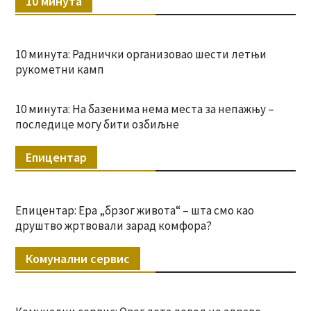
10 минута
10 минута: Раднички организовао шести летњи
рукометни камп
10 минута: На базенима нема места за непажњу –
последице могу бити озбиљне
Епицентар
Епицентар: Ера „брзог живота“ – шта смо као
друштво жртвовали зарад комфора?
Комунални сервис