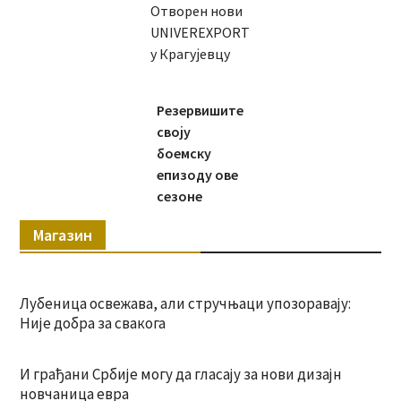
Отворен нови
UNIVEREXPORT
у Крагујевцу
Резервишите
своју
боемску
епизоду ове
сезоне
Магазин
Лубеница освежава, али стручњаци упозоравају:
Није добра за свакога
И грађани Србије могу да гласају за нови дизајн
новчаница евра