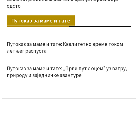
одсто
Путоказ за маме и тате
Путоказ за маме и тате: Квалитетно време током
летњег распуста
Путоказ за маме и тате: „Први пут с оцемˮ уз ватру,
природу и заједничке авантуре