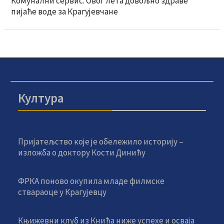
Комунални сервис: Овог лета довољно здраве
пијаће воде за Крагујевчане
Култура
Пријатељство које је обележило историју –
изложба о доктору Кости Динићу
ФРКА поново окупила младе филмске
ствараоце у Крагујевцу
Књижевни клуб из Кнића ниже успехе и осваја