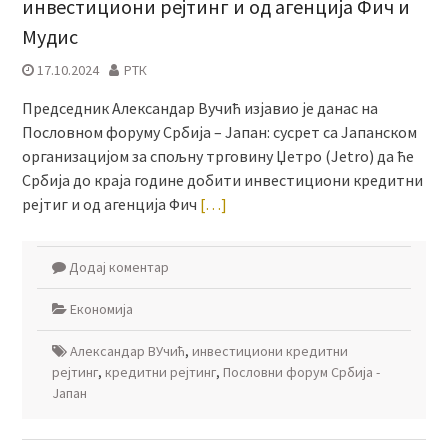
инвестициони рејтинг и од агенција Фич и
Мудис
17.10.2024
РТК
Председник Александар Вучић изјавио је данас на
Пословном форуму Србија – Јапан: сусрет са Јапанском
организацијом за спољну трговину Џетро (Jetro) да ће
Србија до краја године добити инвестициони кредитни
рејтиг и од агенција Фич
[…]
Додај коментар
Економија
Александар ВУчић
,
инвестициони кредитни
рејтинг
,
кредитни рејтинг
,
Пословни форум Србија -
Јапан