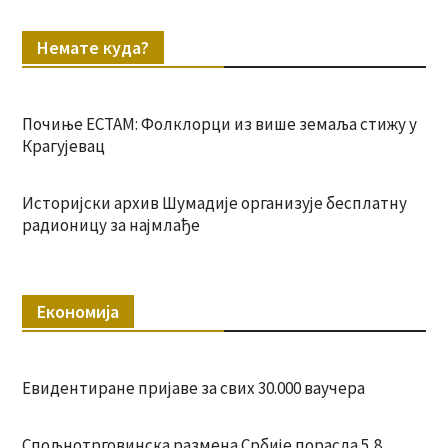
Немате куда?
Почиње ЕСТАМ: Фолклорци из више земаља стижу у
Крагујевац
Историјски архив Шумадије организује бесплатну
радионицу за најмлађе
Економија
Евидентиране пријаве за свих 30.000 ваучера
Спољнотрговинска размена Србије порасла 5,8