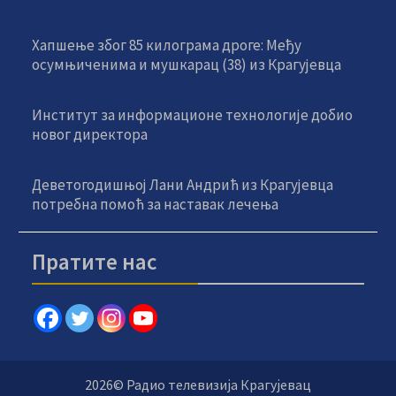
Хапшење због 85 килограма дроге: Међу
осумњиченима и мушкарац (38) из Крагујевца
Институт за информационе технологије добио
новог директора
Деветогодишњој Лани Андрић из Крагујевца
потребна помоћ за наставак лечења
Пратите нас
2026© Радио телевизија Крагујевац