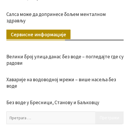
Салса може да допринесе бољем менталном
здрављу
Сервисне информације
Велики број улица данас без воде – погледајте где су
радови
Хаварије на водоводној мрежи – више насеља без
воде
Без воде у Бресници, Станову и Баљковцу
Пр
за: