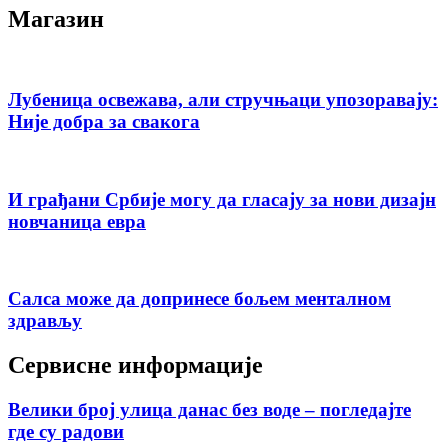
Магазин
Лубеница освежава, али стручњаци упозоравају:
Није добра за свакога
И грађани Србије могу да гласају за нови дизајн
новчаница евра
Салса може да допринесе бољем менталном
здрављу
Сервисне информације
Велики број улица данас без воде – погледајте
где су радови