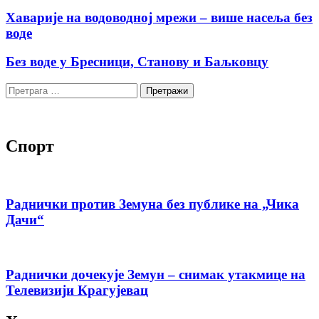
Хаварије на водоводној мрежи – више насеља без
воде
Без воде у Бресници, Станову и Баљковцу
Претрага
за:
Спорт
Раднички против Земуна без публике на „Чика
Дачи“
Раднички дочекује Земун – снимак утакмице на
Телевизији Крагујевац