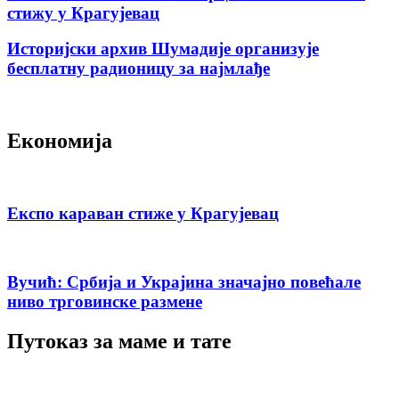
стижу у Крагујевац
Историјски архив Шумадије организује
бесплатну радионицу за најмлађе
Економија
Експо караван стиже у Крагујевац
Вучић: Србија и Украјина значајно повећале
ниво трговинске размене
Путоказ за маме и тате