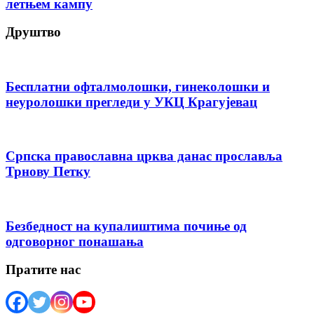
летњем кампу
Друштво
Бесплатни офталмолошки, гинеколошки и
неуролошки прегледи у УКЦ Крагујевац
Српска православна црква данас прославља
Трнову Петку
Безбедност на купалиштима почиње од
одговорног понашања
Пратите нас