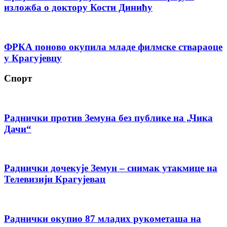
изложба о доктору Кости Динићу
ФРКА поново окупила младе филмске ствараоце
у Крагујевцу
Спорт
Раднички против Земуна без публике на „Чика
Дачи“
Раднички дочекује Земун – снимак утакмице на
Телевизији Крагујевац
Раднички окупио 87 младих рукометаша на