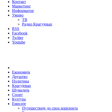
Контакт
Маркетинг
Информатор
Уживо
ТВ
Радио Крагујевац
RSS
Facebook
Twitter
Youtube
Home
Економија
Друштво
Политика
Крагујевац
Шумадија
Спорт
Култура
Емисије
Путешествије до срца хоризонта