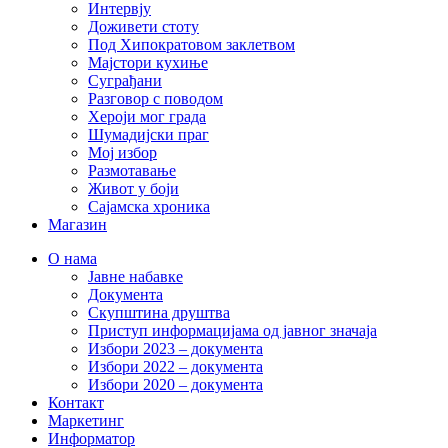
Интервју
Доживети стоту
Под Хипократовом заклетвом
Мајстори кухиње
Суграђани
Разговор с поводом
Хероји мог града
Шумадијски праг
Мој избор
Размотавање
Живот у боји
Сајамска хроника
Магазин
О нама
Јавне набавке
Документа
Скупштина друштва
Приступ информацијама од јавног значаја
Избори 2023 – документа
Избори 2022 – документа
Избори 2020 – документа
Контакт
Маркетинг
Информатор