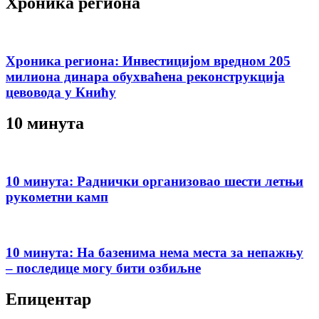
Хроника региона
Хроника региона: Инвестицијом вредном 205
милиона динара обухваћена реконструкција
цевовода у Книћу
10 минута
10 минута: Раднички организовао шести летњи
рукометни камп
10 минута: На базенима нема места за непажњу
– последице могу бити озбиљне
Епицентар