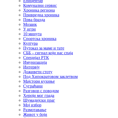
Епицентар
Комунални сервис
Хроника региона
Привредна хроника
Прва бразда
Мозаик
У игри
10 минута
Спортска хроника
Култура
Путоказ за маме и тате
СББ – сигнал који нас спаја
Специјал РТК
Имунизација
Интервју
Доживети стоту
Под Хипократовом заклетвом
Мајстори кухиње
Суграђани
Разговор с поводом
Хероји мог града
Шумадијски праг
Мој избор
Размотавање
Живот у боји