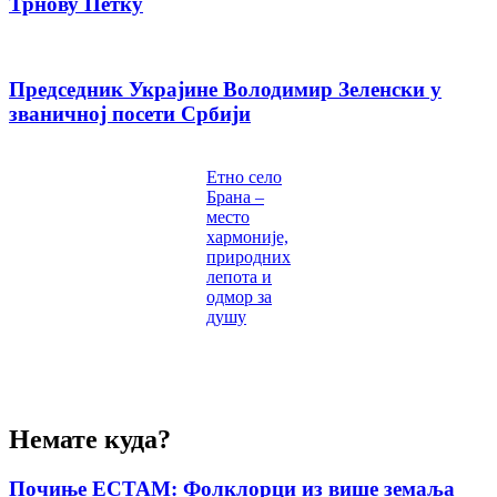
Трнову Петку
Председник Украјине Володимир Зеленски у
званичној посети Србији
Етно село
Брана –
место
хармоније,
природних
лепота и
одмор за
душу
Немате куда?
Почиње ЕСТАМ: Фолклорци из више земаља