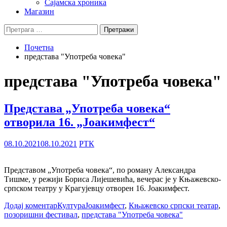
Сајамска хроника
Магазин
Претрага
за:
Почетна
представа "Употреба човека"
представа "Употреба човека"
Представа „Употреба човека“
отворила 16. „Јоакимфест“
08.10.2021
08.10.2021
РТК
Представом „Употреба човека“, по роману Александра
Тишме, у режији Бориса Лијешевића, вечерас је у Књажевско-
српском театру у Крагујевцу отворен 16. Јоакимфест.
Додај коментар
Култура
Јоакимфест
,
Књажевско српски театар
,
позоришни фестивал
,
представа "Употреба човека"