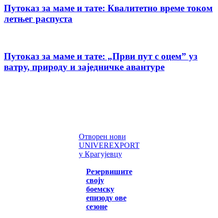
Путоказ за маме и тате: Квалитетно време током
летњег распуста
Путоказ за маме и тате: „Први пут с оцемˮ уз
ватру, природу и заједничке авантуре
Отворен нови
UNIVEREXPORT
у Крагујевцу
Резервишите
своју
боемску
епизоду ове
сезоне