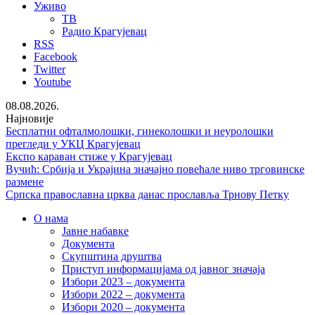
Уживо
ТВ
Радио Крагујевац
RSS
Facebook
Twitter
Youtube
08.08.2026.
Најновије
Бесплатни офталмолошки, гинеколошки и неуролошки
прегледи у УКЦ Крагујевац
Експо караван стиже у Крагујевац
Вучић: Србија и Украјина значајно повећале ниво трговинске
размене
Српска православна црква данас прославља Трнову Петку
О нама
Јавне набавке
Документа
Скупштина друштва
Приступ информацијама од јавног значаја
Избори 2023 – документа
Избори 2022 – документа
Избори 2020 – документа