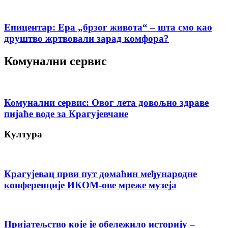
Епицентар: Ера „брзог живота“ – шта смо као
друштво жртвовали зарад комфора?
Комунални сервис
Комунални сервис: Овог лета довољно здраве
пијаће воде за Крагујевчане
Култура
Крагујевац први пут домаћин међународне
конференције ИКОМ-ове мреже музеја
Пријатељство које је обележило историју –