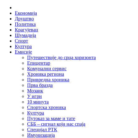
Skip
Home
to
Економија
content
Друштво
Политика
Крагујевац
Шумадија
Спорт
Култура
Емисије
Путешествије до срца хоризонта
Епицентар
Комунални сервис
Хроника региона
Привредна хроника
Прва бразда
Мозаик
У игри
10 минута
Спортска хроника
Култура
Путоказ за маме и тате
СББ – сигнал који нас спаја
Специјал РТК
Имунизација