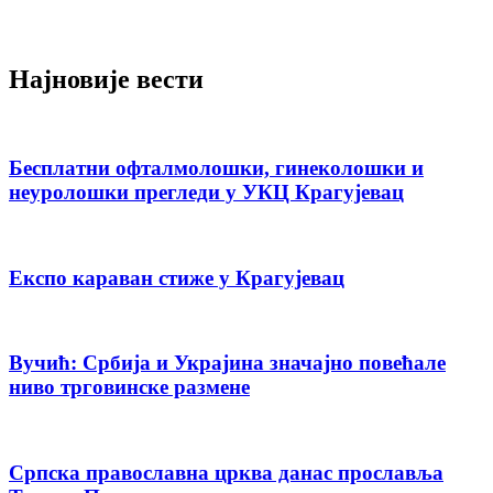
Најновије вести
Бесплатни офталмолошки, гинеколошки и
неуролошки прегледи у УКЦ Крагујевац
Експо караван стиже у Крагујевац
Вучић: Србија и Украјина значајно повећале
ниво трговинске размене
Српска православна црква данас прославља