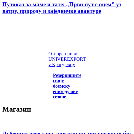
Путоказ за маме и тате: „Први пут с оцемˮ уз
ватру, природу и заједничке авантуре
Отворен нови
UNIVEREXPORT
у Крагујевцу
Резервишите
своју
боемску
епизоду ове
сезоне
Магазин
Лубеница освежава, али стручњаци упозоравају: