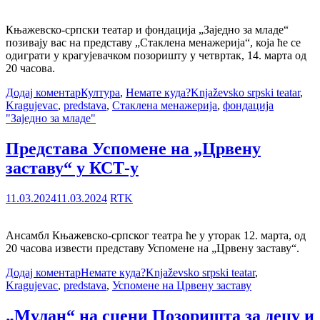
Књажевско-српски театар и фондација „Заједно за младе“
позивају вас на представу „Стаклена менажерија“, која ће се
одиграти у крагујевачком позоришту у четвртак, 14. марта од
20 часова.
Додај коментар
Култура
,
Немате куда?
Knjaževsko srpski teatar
,
Kragujevac
,
predstava
,
Стаклена менажерија
,
фондација
"Заједно за младе"
Представа Успомене на „Црвену
заставу“ у КСТ-у
11.03.2024
11.03.2024
RTK
Ансамбл Књажевско-српског театра ће у уторак 12. марта, од
20 часова извести представу Успомене на „Црвену заставу“.
Додај коментар
Немате куда?
Knjaževsko srpski teatar
,
Kragujevac
,
predstava
,
Успомене на Црвену заставу
„Мулан“ на сцени Позоришта за децу и