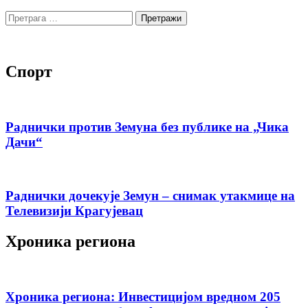
Претрага
за:
Спорт
Раднички против Земуна без публике на „Чика
Дачи“
Раднички дочекује Земун – снимак утакмице на
Телевизији Крагујевац
Хроника региона
Хроника региона: Инвестицијом вредном 205