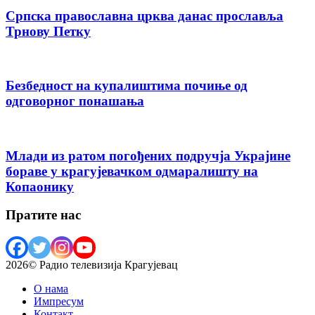
Српска православна црква данас прославља
Трнову Петку
Безбедност на купалиштима почиње од
одговорног понашања
Млади из ратом погођених подручја Украјине
бораве у крагујевачком одмаралишту на
Копаонику
Пратите нас
2026© Радио телевизија Крагујевац
О нама
Импресум
Контакт