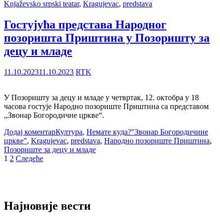
Knjaževsko srpski teatar
,
Kragujevac
,
predstava
Гостујућа представа Народног
позоришта Приштина у Позоришту за
децу и младе
11.10.2023
11.10.2023
RTK
У Позоришту за децу и младе у четвртак, 12. октобра у 18
часова гостује Народно позориште Приштина са представом
,,Звонар Богородичне цркве“.
Додај коментар
Култура
,
Немате куда?
"Звонар Богородичине
цркве"
,
Kragujevac
,
predstava
,
Народно позориште Приштина
,
Позориште за децу и младе
Пагинација
1
2
Следеће
чланака
Најновије вести