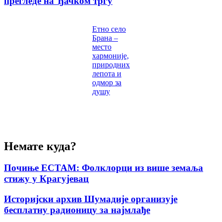
прегледе на Ђачком тргу
Етно село
Брана –
место
хармоније,
природних
лепота и
одмор за
душу
Немате куда?
Почиње ЕСТАМ: Фолклорци из више земаља
стижу у Крагујевац
Историјски архив Шумадије организује
бесплатну радионицу за најмлађе