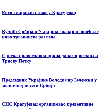
Експо караван стиже у Крагујевац
Вучић: Србија и Украјина значајно повећале
ниво трговинске размене
Српска православна црква данас прославља
Трнову Петку
Председник Украјине Володимир Зеленски у
званичној посети Србији
СНС Крагујевац организовао превентивне