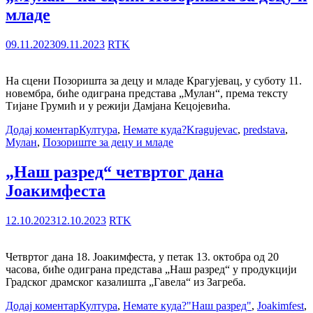
младе
09.11.2023
09.11.2023
RTK
На сцени Позоришта за децу и младе Крагујевац, у суботу 11.
новембра, биће одиграна представа „Мулан“, према тексту
Тијане Грумић и у режији Дамјана Кецојевића.
Додај коментар
Култура
,
Немате куда?
Kragujevac
,
predstava
,
Мулан
,
Позориште за децу и младе
„Наш разред“ четвртог дана
Јоакимфеста
12.10.2023
12.10.2023
RTK
Четвртог дана 18. Јоакимфеста, у петак 13. октобра од 20
часова, биће одиграна представа „Наш разред“ у продукцији
Градског драмског казалишта „Гавела“ из Загреба.
Додај коментар
Култура
,
Немате куда?
"Наш разред"
,
Joakimfest
,