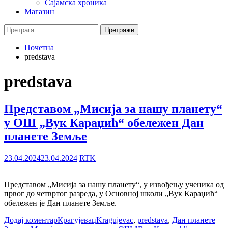
Сајамска хроника
Магазин
Претрага
за:
Почетна
predstava
predstava
Представом „Мисија за нашу планету“
у ОШ „Вук Караџић“ обележен Дан
планете Земље
23.04.2024
23.04.2024
RTK
Представом „Мисија за нашу планету“, у извођењу ученика од
првог до четвртог разреда, у Основној школи „Вук Караџић“
обележен је Дан планете Земље.
Додај коментар
Крагујевац
Kragujevac
,
predstava
,
Дан планете