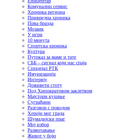
Епицентар
Комунални сервис
Хроника региона
Привредна хроника
Прва бразда
Мозаик
У игри
10 минута
Спортска хроника
Култура
Путоказ за маме и тате
СББ – сигнал који нас спаја
Специјал РТК
Имунизација
Интервју
Доживети стоту
Под Хипократовом заклетвом
Мајстори кухиње
Суграђани
Разговор с поводом
Хероји мог града
Шумадијски праг
Мој избор
Размотавање
Живот у боји