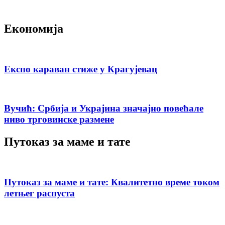
Економија
Експо караван стиже у Крагујевац
Вучић: Србија и Украјина значајно повећале
ниво трговинске размене
Путоказ за маме и тате
Путоказ за маме и тате: Квалитетно време током
летњег распуста