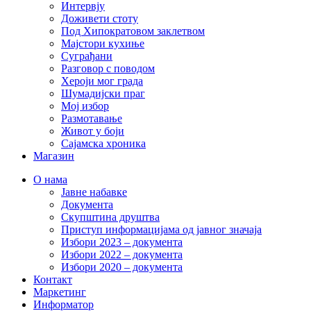
Интервју
Доживети стоту
Под Хипократовом заклетвом
Мајстори кухиње
Суграђани
Разговор с поводом
Хероји мог града
Шумадијски праг
Мој избор
Размотавање
Живот у боји
Сајамска хроника
Магазин
О нама
Јавне набавке
Документа
Скупштина друштва
Приступ информацијама од јавног значаја
Избори 2023 – документа
Избори 2022 – документа
Избори 2020 – документа
Контакт
Маркетинг
Информатор