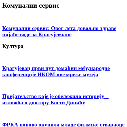
Комунални сервис
Комунални сервис: Овог лета довољно здраве
пијаће воде за Крагујевчане
Култура
Крагујевац први пут домаћин међународне
конференције ИКОМ-ове мреже музеја
Пријатељство које је обележило историју –
изложба о доктору Кости Динићу
ФРКА поново окупила младе филмске ствараоце