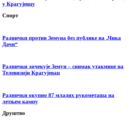
у Крагујевцу
Спорт
Раднички против Земуна без публике на „Чика
Дачи“
Раднички дочекује Земун – снимак утакмице на
Телевизији Крагујевац
Раднички окупио 87 младих рукометаша на
летњем кампу
Друштво