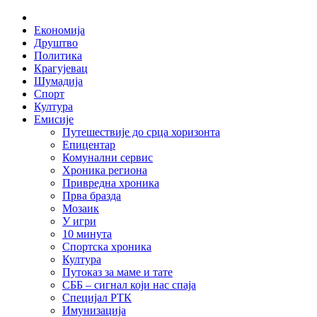
Skip
Home
to
Економија
content
Друштво
Политика
Крагујевац
Шумадија
Спорт
Култура
Емисије
Путешествије до срца хоризонта
Епицентар
Комунални сервис
Хроника региона
Привредна хроника
Прва бразда
Мозаик
У игри
10 минута
Спортска хроника
Култура
Путоказ за маме и тате
СББ – сигнал који нас спаја
Специјал РТК
Имунизација