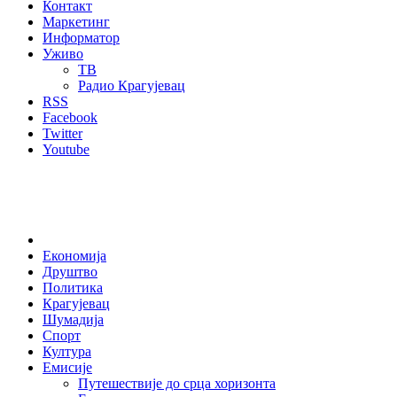
Контакт
Маркетинг
Информатор
Уживо
ТВ
Радио Крагујевац
RSS
Facebook
Twitter
Youtube
Home
Економија
Друштво
Политика
Крагујевац
Шумадија
Спорт
Култура
Емисије
Путешествије до срца хоризонта