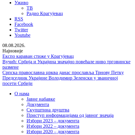
Уживо
ТВ
Радио Крагујевац
RSS
Facebook
Twitter
Youtube
08.08.2026.
Најновије
Експо караван стиже у Крагујевац
Вучић: Србија и Украјина значајно повећале ниво трговинске
размене
Српска православна црква данас прославља Трнову Петку
Председник Украјине Володимир Зеленски у званичној
посети Србији
О нама
Јавне набавке
Документа
Скупштина друштва
Приступ информацијама од јавног значаја
Избори 2023 – документа
Избори 2022 – документа
Избори 2020 – документа