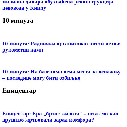
милиона динара обухваћена реконструкција
цевовода у Книћу
10 минута
10 минута: Раднички организовао шести летњи
рукометни камп
10 минута: На базенима нема места за непажњу
– последице могу бити озбиљне
Епицентар
Епицентар: Ера „брзог живота“ – шта смо као
друштво жртвовали зарад комфора?