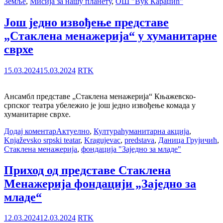
Земље
,
Мисија за нашу планету
,
ОШ "Вук Караџић"
Још једно извођење представе
„Стаклена менажерија“ у хуманитарне
сврхе
15.03.2024
15.03.2024
RTK
Ансамбл представе „Стаклена менажерија“ Књажевско-
српског театра убележио је још једно извођење комада у
хуманитарне сврхе.
Додај коментар
Актуелно
,
Култура
hуманитарна акција
,
Knjaževsko srpski teatar
,
Kragujevac
,
predstava
,
Даница Грујичић
,
Стаклена менажерија
,
фондација "Заједно за младе"
Приход од представе Стаклена
Менажерија фондацији „Заједно за
младе“
12.03.2024
12.03.2024
RTK