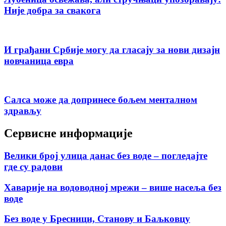
Није добра за свакога
И грађани Србије могу да гласају за нови дизајн
новчаница евра
Салса може да допринесе бољем менталном
здрављу
Сервисне информације
Велики број улица данас без воде – погледајте
где су радови
Хаварије на водоводној мрежи – више насеља без
воде
Без воде у Бресници, Станову и Баљковцу