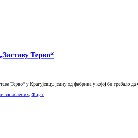
„Заставу Терво“
ва Терво“ у Крагујевцу, једну од фабрика у којој би требало да 
ци запослених
,
Фијат