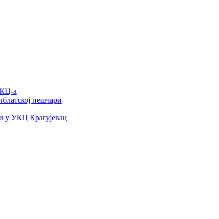
УКЦ-а
иблатској пешчари
и у УКЦ Крагујевац