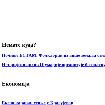
Немате куда?
Почиње ЕСТАМ: Фолклорци из више земаља стиж
Историјски архив Шумадије организује бесплатну
Економија
Експо караван стиже у Крагујевац