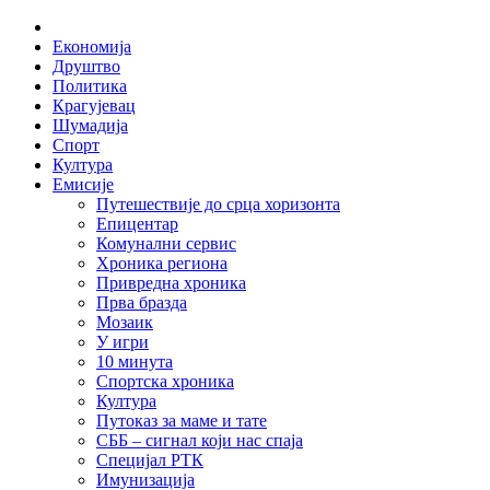
Skip
Home
to
Економија
content
Друштво
Политика
Крагујевац
Шумадија
Спорт
Култура
Емисије
Путешествије до срца хоризонта
Епицентар
Комунални сервис
Хроника региона
Привредна хроника
Прва бразда
Мозаик
У игри
10 минута
Спортска хроника
Култура
Путоказ за маме и тате
СББ – сигнал који нас спаја
Специјал РТК
Имунизација