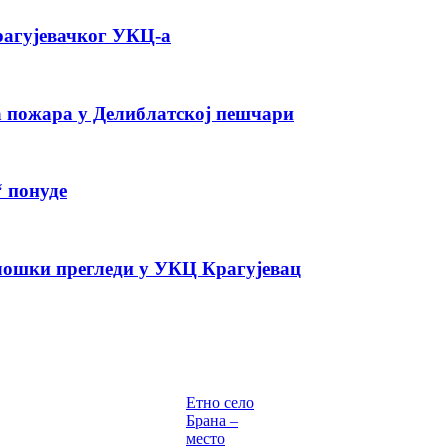
крагујевачког УКЦ-а
а пожара у Делиблатској пешчари
“ понуде
лошки прегледи у УКЦ Крагујевац
Етно село
Брана –
место