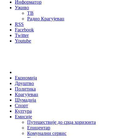
Информатор
Уживо
ТВ
Радио Крагујевац
RSS
Facebook
Twitter
Youtube
Home
Економија
Друштво
Политика
Крагујевац
Шумадија
Спорт
Култура
Емисије
Путешествије до срца хоризонта
Епицентар
Комунални сервис