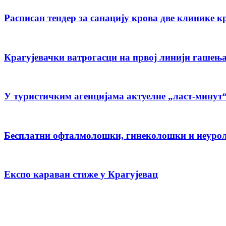
Расписан тендер за санацију крова две клинике 
Крагујевачки ватрогасци на првој линији гашењ
У туристичким агенцијама актуелне „ласт-минут
Бесплатни офталмолошки, гинеколошки и неуро
Експо караван стиже у Крагујевац