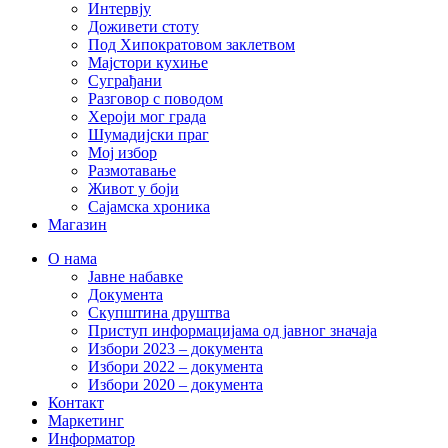
Интервју
Доживети стоту
Под Хипократовом заклетвом
Мајстори кухиње
Суграђани
Разговор с поводом
Хероји мог града
Шумадијски праг
Мој избор
Размотавање
Живот у боји
Сајамска хроника
Магазин
О нама
Јавне набавке
Документа
Скупштина друштва
Приступ информацијама од јавног значаја
Избори 2023 – документа
Избори 2022 – документа
Избори 2020 – документа
Контакт
Маркетинг
Информатор