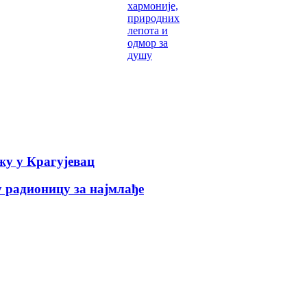
хармоније,
природних
лепота и
одмор за
душу
у у Крагујевац
 радионицу за најмлађе