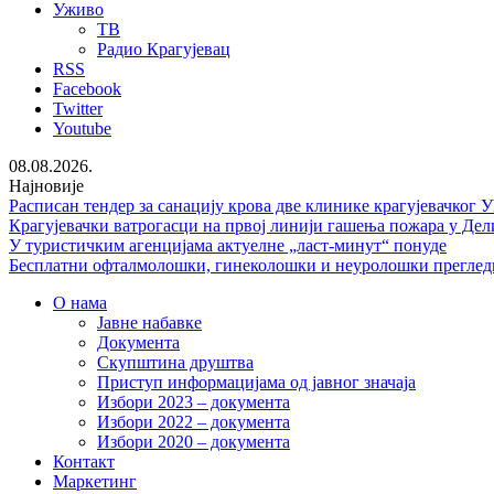
Уживо
ТВ
Радио Крагујевац
RSS
Facebook
Twitter
Youtube
08.08.2026.
Најновије
Расписан тендер за санацију крова две клинике крагујевачког 
Крагујевачки ватрогасци на првој линији гашења пожара у Дел
У туристичким агенцијама актуелне „ласт-минут“ понуде
Бесплатни офталмолошки, гинеколошки и неуролошки преглед
О нама
Јавне набавке
Документа
Скупштина друштва
Приступ информацијама од јавног значаја
Избори 2023 – документа
Избори 2022 – документа
Избори 2020 – документа
Контакт
Маркетинг