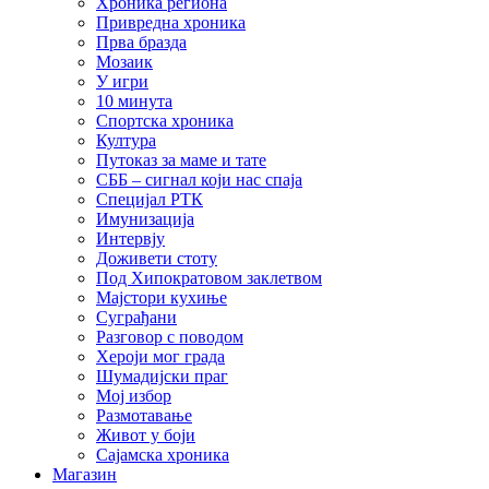
Хроника региона
Привредна хроника
Прва бразда
Мозаик
У игри
10 минута
Спортска хроника
Култура
Путоказ за маме и тате
СББ – сигнал који нас спаја
Специјал РТК
Имунизација
Интервју
Доживети стоту
Под Хипократовом заклетвом
Мајстори кухиње
Суграђани
Разговор с поводом
Хероји мог града
Шумадијски праг
Мој избор
Размотавање
Живот у боји
Сајамска хроника
Магазин