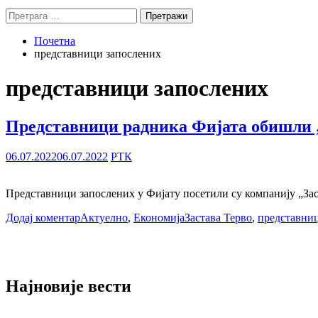
Претрага
за:
Почетна
представници запослених
представници запослених
Представници радника Фијата обишли 
06.07.2022
06.07.2022
РТК
Представници запослених у Фијату посетили су компанију „Заста
Додај коментар
Актуелно
,
Економија
Застава Терво
,
представни
Најновије вести