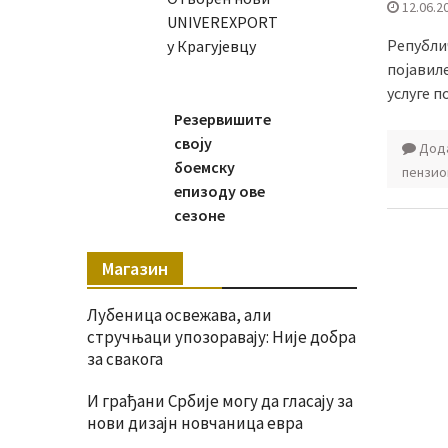
12.06.2
UNIVEREXPORT
Републич
у Крагујевцу
појавиле
услуге п
Резервишите
своју
Дода
боемску
пензио
епизоду ове
сезоне
Магазин
Лубеница освежава, али
стручњаци упозоравају: Није добра
за свакога
И грађани Србије могу да гласају за
нови дизајн новчаница евра