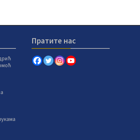
Пратите нас
дрић
помоћ
на
рукама