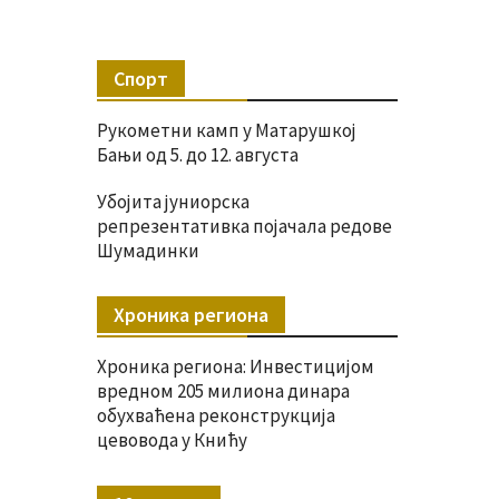
Спорт
Рукометни камп у Матарушкој
Бањи од 5. до 12. августа
Убојита јуниорска
репрезентативка појачала редове
Шумадинки
Хроника региона
Хроника региона: Инвестицијом
вредном 205 милиона динара
обухваћена реконструкција
цевовода у Книћу