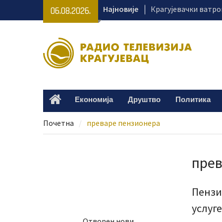
Skip
Најновије
Крагујевачки ватро
06.08.2026.
to
гашењу пожара на и
content
„Караван безбеднос
са важним порукама
Клиника за педијатр
добила нове дијагн
Деветогодишњој Ла
Крагујевца потребн
Економија
Друштво
Политика
Home
наставак лечења
Почетна
преваре пензионера
прев
Пензи
услуге
Отворен нови