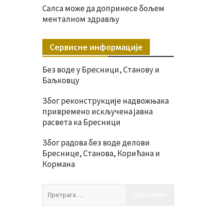
Салса може да допринесе бољем
менталном здрављу
Сервисне информације
Без воде у Бресници, Станову и
Баљковцу
Због реконструкције надвожњака
привремено искључена јавна
расвета ка Бресници
Због радова без воде делови
Бреснице, Станова, Корићана и
Кормана
Претрага
за: