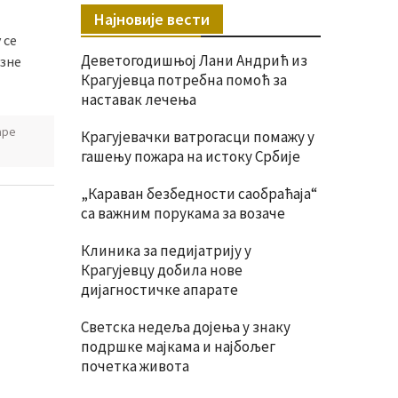
Најновије вести
 се
Деветогодишњој Лани Андрић из
азне
Крагујевца потребна помоћ за
наставак лечења
аре
Крагујевачки ватрогасци помажу у
гашењу пожара на истоку Србије
„Караван безбедности саобраћаја“
са важним порукама за возаче
Клиника за педијатрију у
Крагујевцу добила нове
дијагностичке апарате
Светска недеља дојења у знаку
подршке мајкама и најбољег
почетка живота