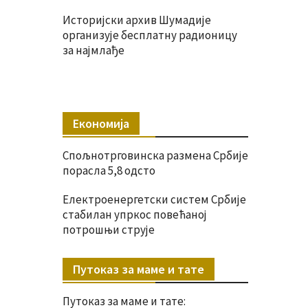
Историјски архив Шумадије
организује бесплатну радионицу
за најмлађе
Економија
Спољнотрговинска размена Србије
порасла 5,8 одсто
Електроенергетски систем Србије
стабилан упркос повећаној
потрошњи струје
Путоказ за маме и тате
Путоказ за маме и тате: