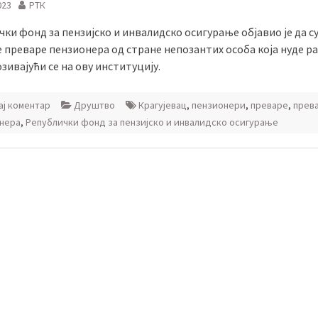
023
РТК
ки фонд за пензијско и инвалидско осигурање објавио је да су
 преваре пензионера од стране непозантих особа која нуде р
озивајући се на ову институцију.
ј коментар
Друштво
Крагујевац
,
пензионери
,
преваре
,
прев
нера
,
Републички фонд за пензијско и инвалидско осигурање