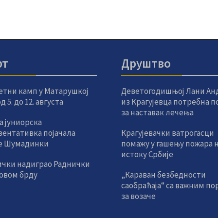
рт
Друштво
етни камп у Матарушкој
Деветогодишњој Лани Ан
 5. до 12. августа
из Крагујевца потребна 
за наставак лечења
а јуниорска
зентативка појачала
Крагујевачки ватрогасци
е Шумадинки
помажу у гашењу пожара 
истоку Србије
ички надиграо Раднички
новом брду
„Караван безбедности
саобраћаја“ са важним по
за возаче