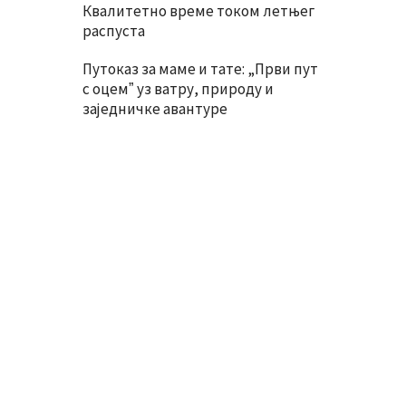
Квалитетно време током летњег
распуста
Путоказ за маме и тате: „Први пут
с оцемˮ уз ватру, природу и
заједничке авантуре