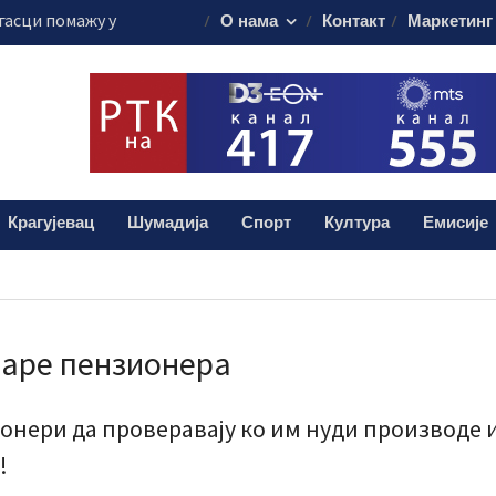
гасци помажу у
О нама
Контакт
Маркетинг
стоку Србије
ти саобраћаја“
 за возаче
ију у Крагујевцу
остичке апарате
ни Андрић из
а помоћ за
Крагујевац
Шумадија
Спорт
Култура
Емисије
аре пензионера
онери да провeравају ко им нуди производе 
!