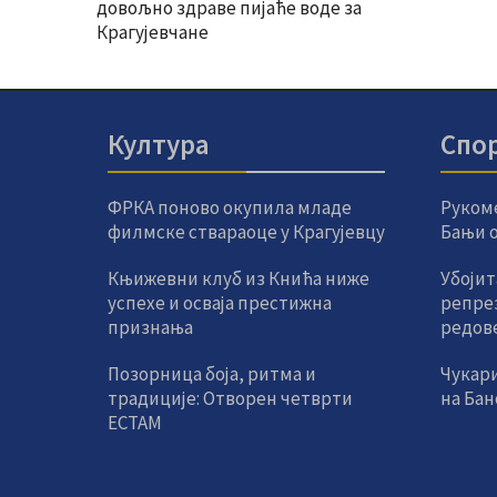
довољно здраве пијаће воде за
Крагујевчане
Култура
Спо
ФРКА поново окупила младе
Руком
филмске ствараоце у Крагујевцу
Бањи од
Књижевни клуб из Кнића ниже
Убојит
успехе и осваја престижна
репре
признања
редов
Позорница боја, ритма и
Чукар
традиције: Отворен четврти
на Ба
ЕСТАМ