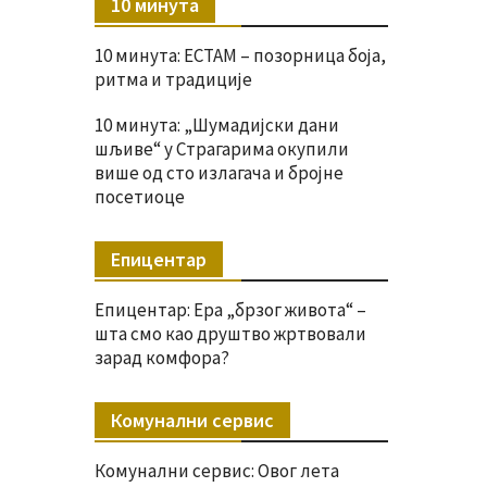
10 минута
10 минута: ЕСТАМ – позорница боја,
ритма и традиције
10 минута: „Шумадијски дани
шљиве“ у Страгарима окупили
више од сто излагача и бројне
посетиоце
Епицентар
Епицентар: Ера „брзог живота“ –
шта смо као друштво жртвовали
зарад комфора?
Комунални сервис
Комунални сервис: Овог лета