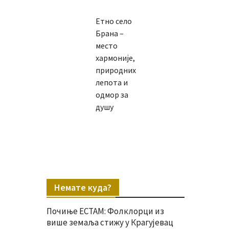
Етно село
Брана –
место
хармоније,
природних
лепота и
одмор за
душу
Немате куда?
Почиње ЕСТАМ: Фолклорци из
више земаља стижу у Крагујевац