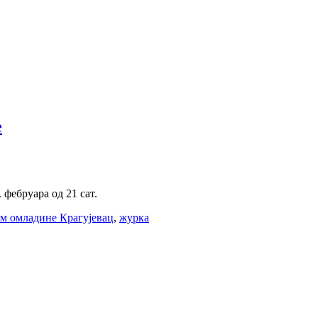
е
 фебруара од 21 сат.
м омладине Крагујевац
,
журка