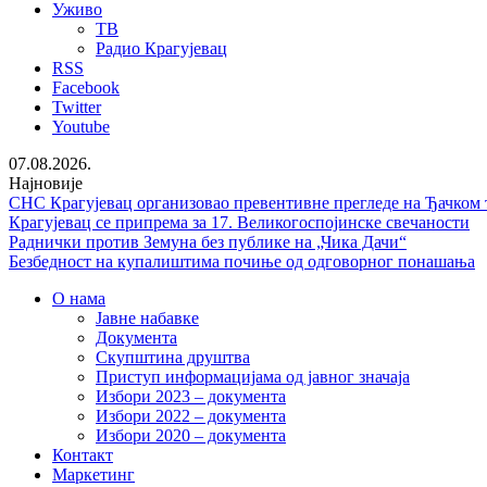
Уживо
ТВ
Радио Крагујевац
RSS
Facebook
Twitter
Youtube
07.08.2026.
Најновије
СНС Крагујевац организовао превентивне прегледе на Ђачком 
Крагујевац се припрема за 17. Великогоспојинске свечаности
Раднички против Земуна без публике на „Чика Дачи“
Безбедност на купалиштима почиње од одговорног понашања
О нама
Јавне набавке
Документа
Скупштина друштва
Приступ информацијама од јавног значаја
Избори 2023 – документа
Избори 2022 – документа
Избори 2020 – документа
Контакт
Маркетинг