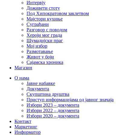
Интервју
Доживети стоту
Под Хипократовом заклетвом
Мајстори кухиње
Суграђани
Разговор с поводом
Хероји мог града
Шумадијски праг
Мој избор
Размотавање
Живот у боји
Сајамска хроника
Магазин
О нама
Јавне набавке
Документа
Скупштина друштва
Приступ информацијама од јавног значаја
Избори 2023 – документа
Избори 2022 – документа
Избори 2020 – документа
Контакт
Маркетинг
Информатор