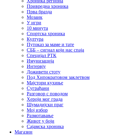
Хроника региона
Привредна хроника
Прва бразда
Мозаик
У игри
10 минута
Спортска хроника
Култура
Путоказ за маме и тате
СББ – сигнал који нас спаја
Специјал РТК
Имунизација
Интервју
Доживети стоту
Под Хипократовом заклетвом
Мајстори кухиње
Суграђани
Разговор с поводом
Хероји мог града
Шумадијски праг
Мој избор
Размотавање
Живот у боји
Сајамска хроника
Магазин