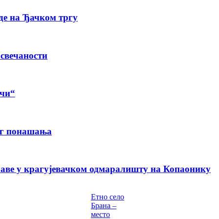
де на Ђачком тргу
 свечаности
ачи“
ог понашања
раве у крагујевачком одмаралишту на Копаонику
Етно село
Брана –
место