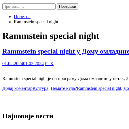
Претрага
за:
Почетна
Rammstein special night
Rammstein special night
Rammstein special night у Дому омладин
01.02.2024
01.02.2024
РТК
Rammstein special night је на програму Дома омладине у петак, 2.
Додај коментар
Култура
,
Немате куда?
Rammstein special night
,
До
Најновије вести