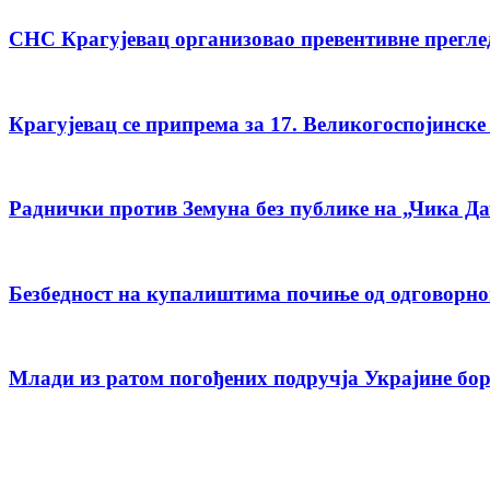
СНС Крагујевац организовао превентивне прегле
Крагујевац се припрема за 17. Великогоспојинске
Раднички против Земуна без публике на „Чика Д
Безбедност на купалиштима почиње од одговорн
Млади из ратом погођених подручја Украјине бо