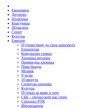
Skip
Home
to
Економија
content
Друштво
Политика
Крагујевац
Шумадија
Спорт
Култура
Емисије
Путешествије до срца хоризонта
Епицентар
Комунални сервис
Хроника региона
Привредна хроника
Прва бразда
Мозаик
У игри
10 минута
Спортска хроника
Култура
Путоказ за маме и тате
СББ – сигнал који нас спаја
Специјал РТК
Имунизација