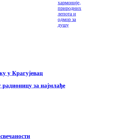
хармоније,
природних
лепота и
одмор за
душу
у у Крагујевац
 радионицу за најмлађе
 свечаности