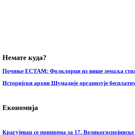
Немате куда?
Почиње ЕСТАМ: Фолклорци из више земаља стиж
Историјски архив Шумадије организује бесплатну
Економија
Крагујевац се припрема за 17. Великогоспојинске