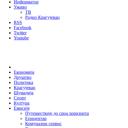
Информатор
Уживо
ТВ
Радио Крагујевац
RSS
Facebook
Twitter
Youtube
Home
Економија
Друштво
Политика
Крагујевац
Шумадија
Спорт
Култура
Емисије
Путешествије до срца хоризонта
Епицентар
Комунални сервис