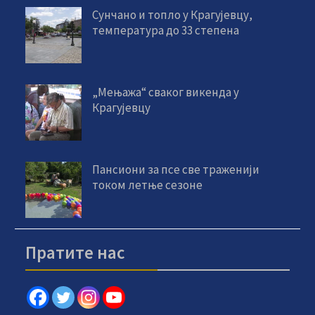
Сунчано и топло у Крагујевцу,
температура до 33 степена
„Мењажа“ сваког викенда у
Крагујевцу
Пансиони за псе све траженији
током летње сезоне
Пратите нас