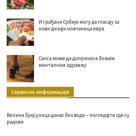
И грађани Србије могу да гласају за
нови дизајн новчаница евра
Салса може да допринесе бољем
менталном здрављу
Сервисне информације
Велики број улица данас без воде – погледајте где су
радови