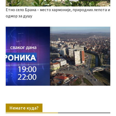
Етно село Брана – место хармоније, природних лепота и
одмор за душу
Немате куда?