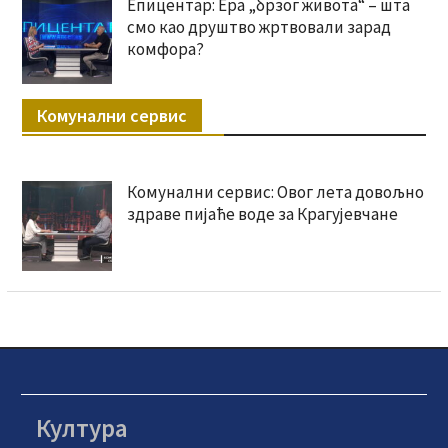
Епицентар: Ера „брзог живота“ – шта
смо као друштво жртвовали зарад
комфора?
Комунални сервис
Комунални сервис: Овог лета довољно
здраве пијаће воде за Крагујевчане
Култура