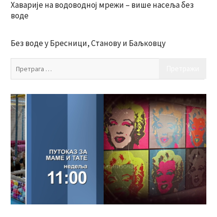
Хаварије на водоводној мрежи – више насеља без
воде
Без воде у Бресници, Станову и Баљковцу
Пр
за: