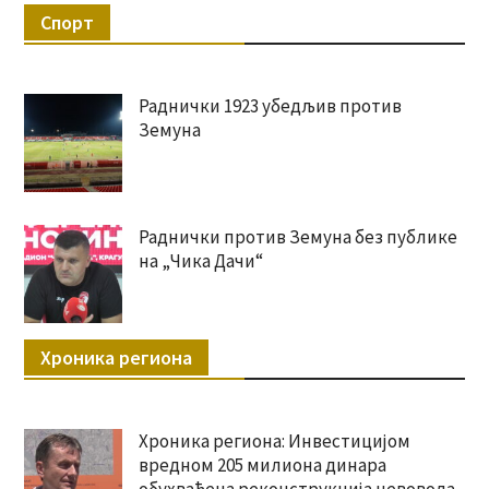
Спорт
Раднички 1923 убедљив против
Земуна
Раднички против Земуна без публике
на „Чика Дачи“
Хроника региона
Хроника региона: Инвестицијом
вредном 205 милиона динара
обухваћена реконструкција цевовода