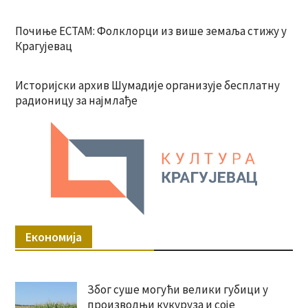
Почиње ЕСТАМ: Фолклорци из више земаља стижу у
Крагујевац
Историјски архив Шумадије организује бесплатну
радионицу за најмлађе
Економија
Због суше могући велики губици у
производњи кукуруза и соје