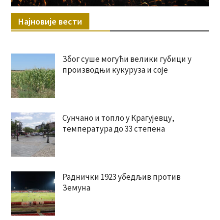
Најновије вести
Због суше могући велики губици у
производњи кукуруза и соје
Сунчано и топло у Крагујевцу,
температура до 33 степена
Раднички 1923 убедљив против
Земуна