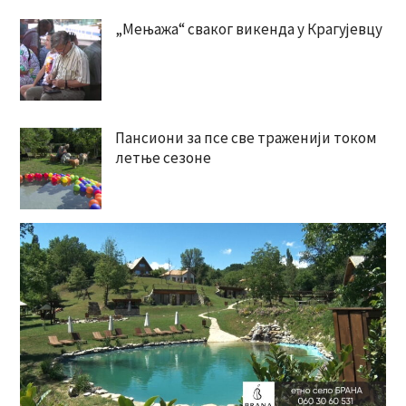
„Мењажа“ сваког викенда у Крагујевцу
Пансиони за псе све траженији током
летње сезоне