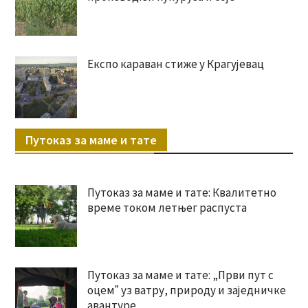
Експо караван стиже у Крагујевац
Путоказ за маме и тате
Путоказ за маме и тате: Квалитетно
време током летњег распуста
Путоказ за маме и тате: „Први пут с
оцемˮ уз ватру, природу и заједничке
авантуре