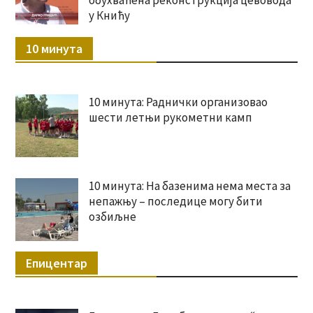
у Книћу
10 минута
10 минута: Раднички организовао
шести летњи рукометни камп
10 минута: На базенима нема места за
непажњу – последице могу бити
озбиљне
Епицентар