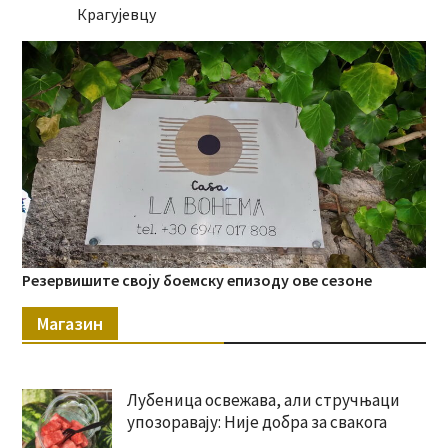
Крагујевцу
Резервишите своју боемску епизоду ове сезоне
Магазин
Лубеница освежава, али стручњаци
упозоравају: Није добра за свакога