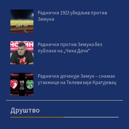
Раднички 1923 убедљив против
Земуна
Раднички против Земуна без
публике на „Чика Дачи“
Раднички дочекује Земун – снимак
утакмице на Телевизији Крагујевац
Друштво