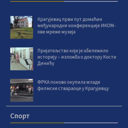
Крагујевац први пут домаћин
међународне конференције ИКОМ-
ове мреже музеја
Пријатељство које је обележило
историју – изложба о доктору Кости
Динићу
ФРКА поново окупила младе
филмске ствараоце у Крагујевцу
Спорт