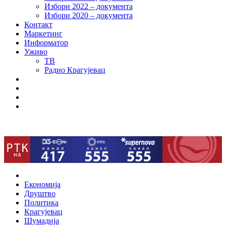
Избори 2022 – документа
Избори 2020 – документа
Контакт
Маркетинг
Информатор
Уживо
ТВ
Радио Крагујевац
RSS
Facebook
Twitter
Youtube
Home
Економија
Друштво
Политика
Крагујевац
Шумадија