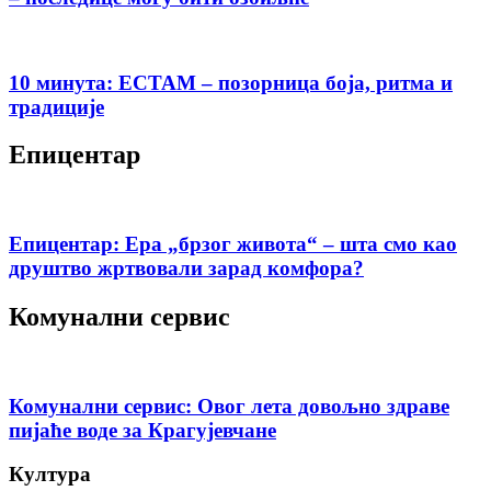
10 минута: ЕСТАМ – позорница боја, ритма и
традиције
Епицентар
Епицентар: Ера „брзог живота“ – шта смо као
друштво жртвовали зарад комфора?
Комунални сервис
Комунални сервис: Овог лета довољно здраве
пијаће воде за Крагујевчане
Култура