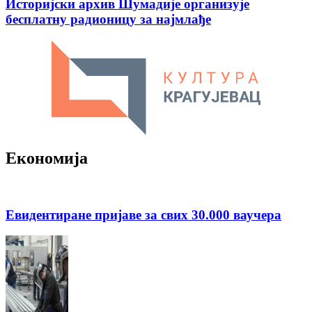
Историјски архив Шумадије организује
бесплатну радионицу за најмлађе
Економија
Евидентиране пријаве за свих 30.000 ваучера