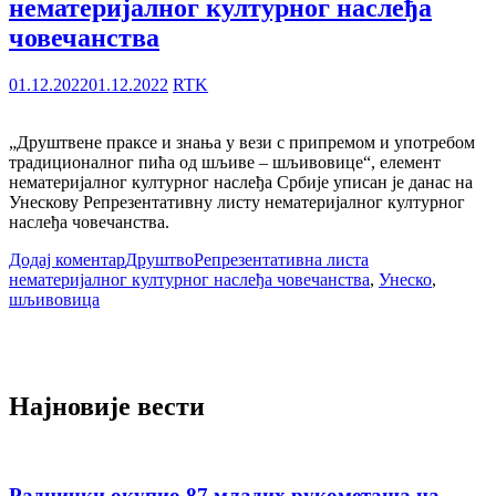
нематеријалног културног наслеђа
човечанства
01.12.2022
01.12.2022
RTK
„Друштвене праксе и знања у вези с припремом и употребом
традиционалног пића од шљиве – шљивовице“, елемент
нематеријалног културног наслеђа Србиjе уписан је данас на
Унескову Репрезентативну листу нематеријалног културног
наслеђа човечанства.
Додај коментар
Друштво
Репрезентативна листа
нематеријалног културног наслеђа човечанства
,
Унеско
,
шљивовица
Најновије вести
Раднички окупио 87 младих рукометаша на