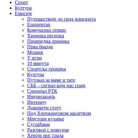
Спорт
Култура
Емисије
Путешествије до срца хоризонта
Епицентар
Комунални сервис
Хроника региона
Привредна хроника
Прва бразда
Мозаик
У игри
10 минута
Спортска хроника
Култура
Путоказ за маме и тате
СББ – сигнал који нас спаја
Специјал РТК
Имунизација
Интервју
Доживети стоту
Под Хипократовом заклетвом
Мајстори кухиње
Суграђани
Разговор с поводом
Хероји мог града