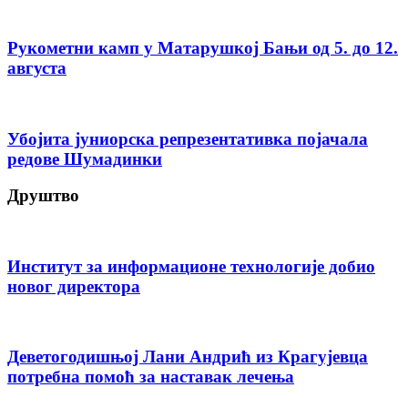
Рукометни камп у Матарушкој Бањи од 5. до 12.
августа
Убојита јуниорска репрезентативка појачала
редове Шумадинки
Друштво
Институт за информационе технологије добио
новог директора
Деветогодишњој Лани Андрић из Крагујевца
потребна помоћ за наставак лечења