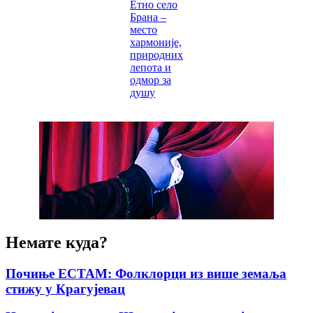
Етно село
Брана –
место
хармоније,
природних
лепота и
одмор за
душу
Немате куда?
Почиње ЕСТАМ: Фолклорци из више земаља
стижу у Крагујевац