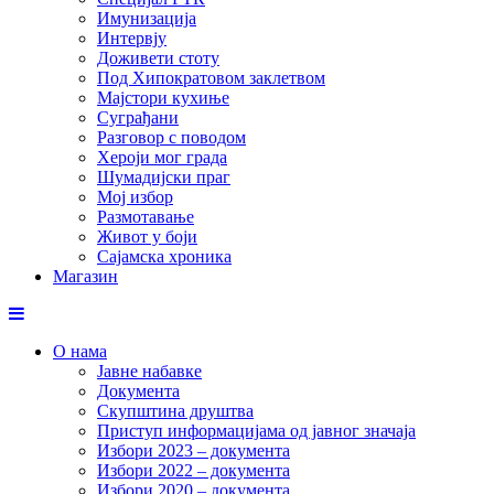
Имунизација
Интервју
Доживети стоту
Под Хипократовом заклетвом
Мајстори кухиње
Суграђани
Разговор с поводом
Хероји мог града
Шумадијски праг
Мој избор
Размотавање
Живот у боји
Сајамска хроника
Магазин
О нама
Јавне набавке
Документа
Скупштина друштва
Приступ информацијама од јавног значаја
Избори 2023 – документа
Избори 2022 – документа
Избори 2020 – документа