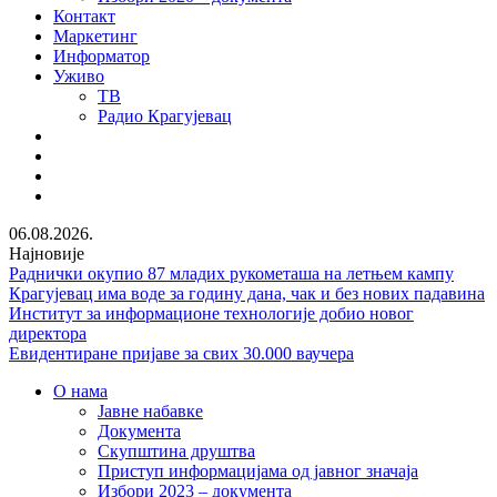
Контакт
Маркетинг
Информатор
Уживо
ТВ
Радио Крагујевац
RSS
Facebook
Twitter
Youtube
06.08.2026.
Најновије
Раднички окупио 87 младих рукометаша на летњем кампу
Крагујевац има воде за годину дана, чак и без нових падавина
Институт за информационе технологије добио новог
директора
Евидентиране пријаве за свих 30.000 ваучера
О нама
Јавне набавке
Документа
Скупштина друштва
Приступ информацијама од јавног значаја
Избори 2023 – документа