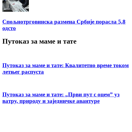
Спољнотрговинска размена Србије порасла 5,8
одсто
Путоказ за маме и тате
Путоказ за маме и тате: Квалитетно време током
летњег распуста
Путоказ за маме и тате: „Први пут с оцемˮ уз
ватру, природу и заједничке авантуре