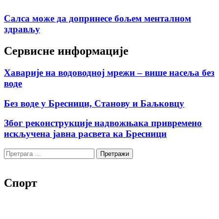
Салса може да допринесе бољем менталном
здрављу
Сервисне информације
Хаварије на водоводној мрежи – више насеља без
воде
Без воде у Бресници, Станову и Баљковцу
Због реконструкције надвожњака привремено
искључена јавна расвета ка Бресници
Претрага
за:
Спорт