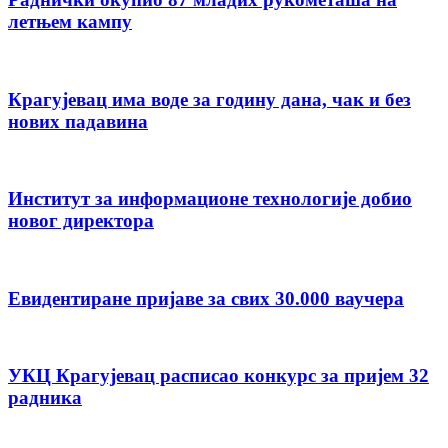
летњем кампу
Крагујевац има воде за годину дана, чак и без
нових падавина
Институт за информационе технологије добио
новог директора
Евидентиране пријаве за свих 30.000 ваучера
УКЦ Крагујевац расписао конкурс за пријем 32
радника