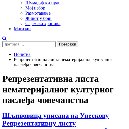
Шумадијски праг
Мој избор
Размотавање
Живот у боји
Сајамска хроника
Магазин
Претрага
за:
Почетна
Репрезентативна листа нематеријалног културног
наслеђа човечанства
Репрезентативна листа
нематеријалног културног
наслеђа човечанства
Шљивовица уписана на Унескову
Репрезентативну листу