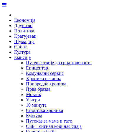
Skip
to
Home
content
Економија
Друштво
Политика
Крагујевац
Шумадија
Спорт
Култура
Емисије
Путешествије до срца хоризонта
Епицентар
Комунални сервис
Хроника региона
Привредна хроника
Прва бразда
Мозаик
У игри
10 минута
Спортска хроника
Култура
Путоказ за маме и тате
СББ – сигнал који нас спаја
Специјал РТК