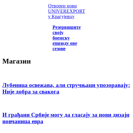
Отворен нови
UNIVEREXPORT
у Крагујевцу
Резервишите
своју
боемску
епизоду ове
сезоне
Магазин
Лубеница освежава, али стручњаци упозоравају:
Није добра за свакога
И грађани Србије могу да гласају за нови дизајн
новчаница евра