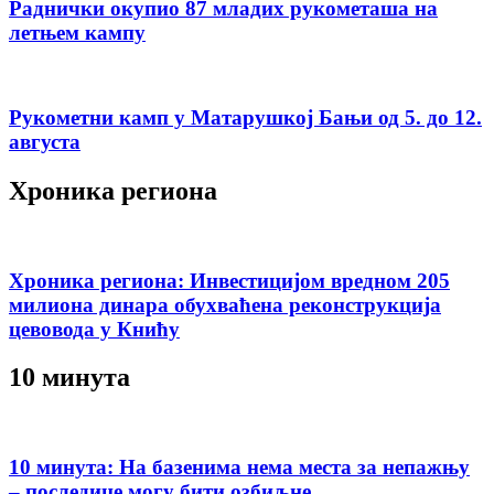
Раднички окупио 87 младих рукометаша на
летњем кампу
Рукометни камп у Матарушкој Бањи од 5. до 12.
августа
Хроника региона
Хроника региона: Инвестицијом вредном 205
милиона динара обухваћена реконструкција
цевовода у Книћу
10 минута
10 минута: На базенима нема места за непажњу
– последице могу бити озбиљне