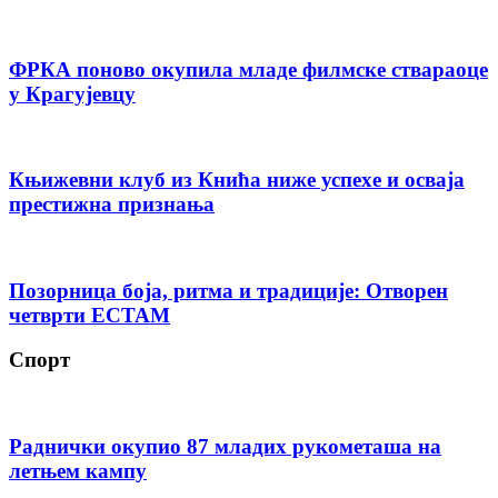
ФРКА поново окупила младе филмске ствараоце
у Крагујевцу
Књижевни клуб из Кнића ниже успехе и осваја
престижна признања
Позорница боја, ритма и традиције: Отворен
четврти ЕСТАМ
Спорт
Раднички окупио 87 младих рукометаша на
летњем кампу