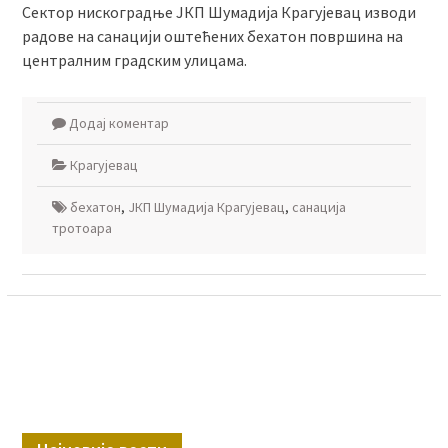
Сектор нискоградње ЈКП Шумадија Крагујевaц изводи
радове на санацији оштећених бехатон површина на
централним градским улицама.
Додај коментар
Крагујевац
бехатон
,
ЈКП Шумадија Крагујевац
,
санација
тротоара