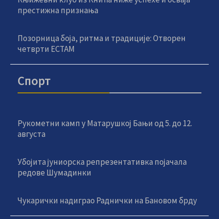
престижна признања
Позорница боја, ритма и традиције: Отворен
четврти ЕСТАМ
Спорт
Рукометни камп у Матарушкој Бањи од 5. до 12.
августа
Убојита јуниорска репрезентативка појачала
редове Шумадинки
Чукарички надиграо Раднички на Бановом брду