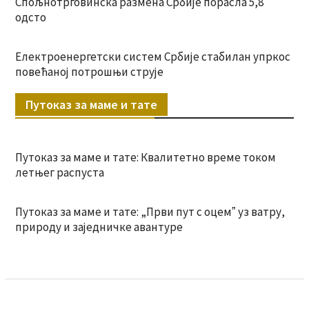
Спољнотрговинска размена Србије порасла 5,8
одсто
Електроенергетски систем Србије стабилан упркос
повећаној потрошњи струје
Путоказ за маме и тате
Путоказ за маме и тате: Квалитетно време током
летњег распуста
Путоказ за маме и тате: „Први пут с оцемˮ уз ватру,
природу и заједничке авантуре