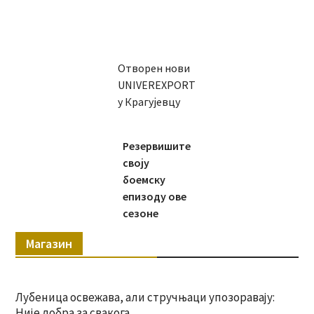
Отворен нови
UNIVEREXPORT
у Крагујевцу
Резервишите
своју
боемску
епизоду ове
сезоне
Магазин
Лубеница освежава, али стручњаци упозоравају:
Није добра за свакога