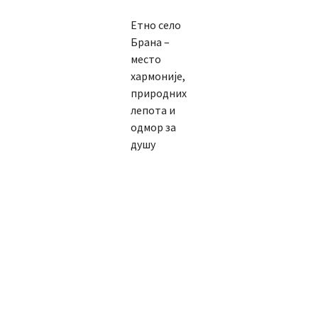
Етно село
Брана –
место
хармоније,
природних
лепота и
одмор за
душу