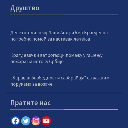
Друштво
Деветогодишњој Лани Андрић из Крагујевца
потребна помоћ за наставак лечења
Крагујевачки ватрогасци помажу у гашењу
пожара на истоку Србије
„Караван безбедности саобраћаја“ са важним
порукама за возаче
Пратите нас