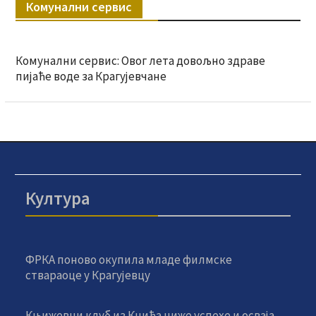
Комунални сервис
Комунални сервис: Овог лета довољно здраве
пијаће воде за Крагујевчане
Култура
ФРКА поново окупила младе филмске
ствараоце у Крагујевцу
Књижевни клуб из Кнића ниже успехе и осваја