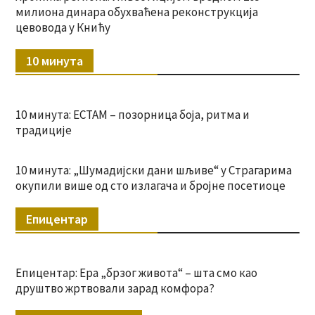
милиона динара обухваћена реконструкција
цевовода у Книћу
10 минута
10 минута: ЕСТАМ – позорница боја, ритма и
традиције
10 минута: „Шумадијски дани шљиве“ у Страгарима
окупили више од сто излагача и бројне посетиоце
Епицентар
Епицентар: Ера „брзог живота“ – шта смо као
друштво жртвовали зарад комфора?