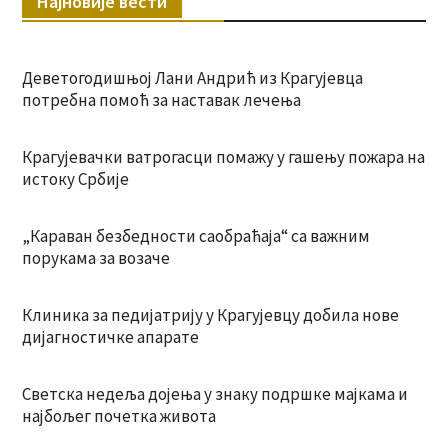
Најновије вести
Деветогодишњој Лани Андрић из Крагујевца
потребна помоћ за наставак лечења
Крагујевачки ватрогасци помажу у гашењу пожара на
истоку Србије
„Караван безбедности саобраћаја“ са важним
порукама за возаче
Клиника за педијатрију у Крагујевцу добила нове
дијагностичке апарате
Светска недеља дојења у знаку подршке мајкама и
најбољег почетка живота