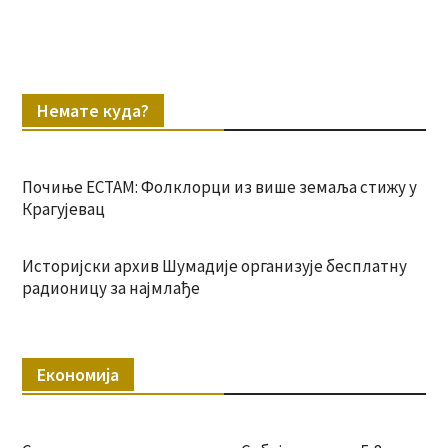
Немате куда?
Почиње ЕСТАМ: Фолклорци из више земаља стижу у
Крагујевац
Историјски архив Шумадије организује бесплатну
радионицу за најмлађе
Економија