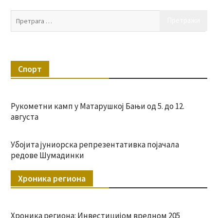
Пр
за:
Спорт
Рукометни камп у Матарушкој Бањи од 5. до 12.
августа
Убојита јуниорска репрезентативка појачала
редове Шумадинки
Хроника региона
Хроника региона: Инвестицијом вредном 205