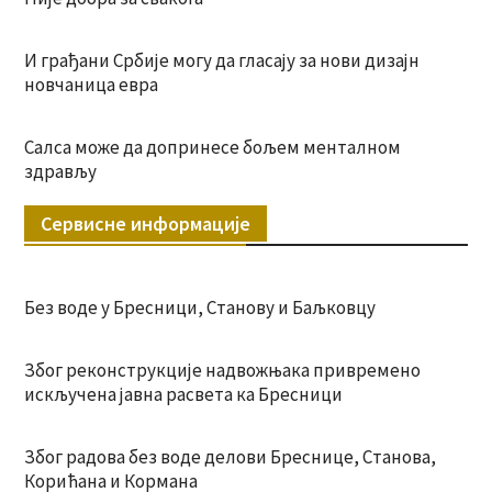
И грађани Србије могу да гласају за нови дизајн
новчаница евра
Салса може да допринесе бољем менталном
здрављу
Сервисне информације
Без воде у Бресници, Станову и Баљковцу
Због реконструкције надвожњака привремено
искључена јавна расвета ка Бресници
Због радова без воде делови Бреснице, Станова,
Корићана и Кормана