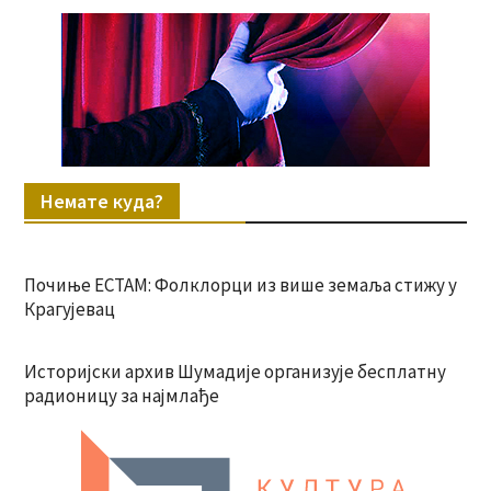
Немате куда?
Почиње ЕСТАМ: Фолклорци из више земаља стижу у
Крагујевац
Историјски архив Шумадије организује бесплатну
радионицу за најмлађе