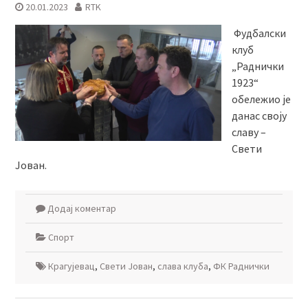
20.01.2023
RTK
Фудбалски
клуб
„Раднички
1923“
обележио је
данас своју
славу –
Свети
Јован.
Додај коментар
Спорт
Крагујевац
,
Свети Јован
,
слава клуба
,
ФК Раднички