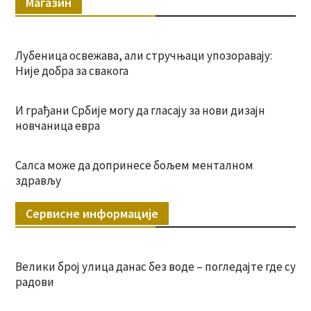
Магазин
Лубеница освежава, али стручњаци упозоравају:
Није добра за свакога
И грађани Србије могу да гласају за нови дизајн
новчаница евра
Салса може да допринесе бољем менталном
здрављу
Сервисне информације
Велики број улица данас без воде – погледајте где су
радови