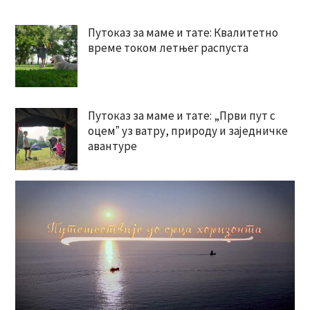
Путоказ за маме и тате: Квалитетно
време током летњег распуста
Путоказ за маме и тате: „Први пут с
оцемˮ уз ватру, природу и заједничке
авантуре