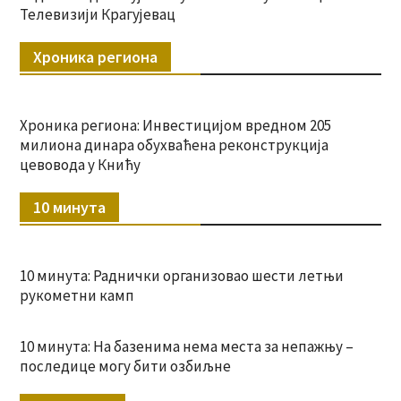
Телевизији Крагујевац
Хроника региона
Хроника региона: Инвестицијом вредном 205
милиона динара обухваћена реконструкција
цевовода у Книћу
10 минута
10 минута: Раднички организовао шести летњи
рукометни камп
10 минута: На базенима нема места за непажњу –
последице могу бити озбиљне