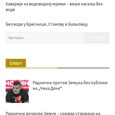
Хаварије на водоводној мрежи – више насеља без
воде
Без воде у Бресници, Станову и Баљковцу
Пр
за:
Спорт
Раднички против Земуна без публике
на „Чика Дачи“
Раднички дочекује Земун – снимак утакмице на