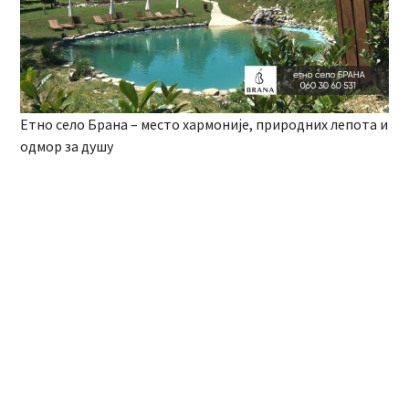
Етно село Брана – место хармоније, природних лепота и
одмор за душу