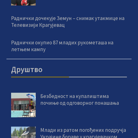
Раднички дочекује Земун – снимак утакмице на
Телевизији Крагујевац
Раднички окупио 87 младих рукометаша на
летњем кампу
Друштво
Безбедност на купалиштима
почиње од одговорног понашања
Млади из ратом погођених подручја
Украјине бораве у крагујевачком