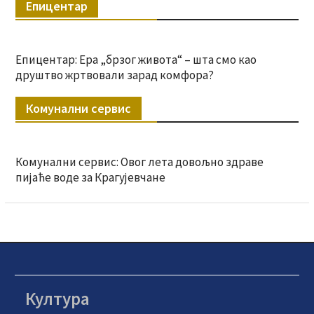
Епицентар
Епицентар: Ера „брзог живота“ – шта смо као
друштво жртвовали зарад комфора?
Комунални сервис
Комунални сервис: Овог лета довољно здраве
пијаће воде за Крагујевчане
Култура