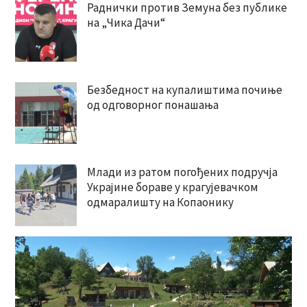
Раднички против Земуна без публике
на „Чика Дачи“
Безбедност на купалиштима почиње
од одговорног понашања
Млади из ратом погођених подручја
Украјине бораве у крагујевачком
одмаралишту на Копаонику