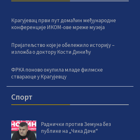
Крагујевац први пут домаћин међународне
конференције ИКОМ-ове мреже музеја
Пријатељство које је обележило историју –
изложба о доктору Кости Динићу
ФРКА поново окупила младе филмске
ствараоце у Крагујевцу
Спорт
Раднички против Земуна без
публике на „Чика Дачи“