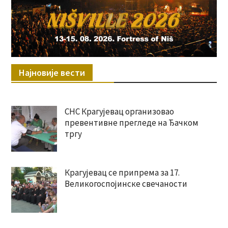
Најновије вести
СНС Крагујевац организовао
превентивне прегледе на Ђачком
тргу
Крагујевац се припрема за 17.
Великогоспојинске свечаности