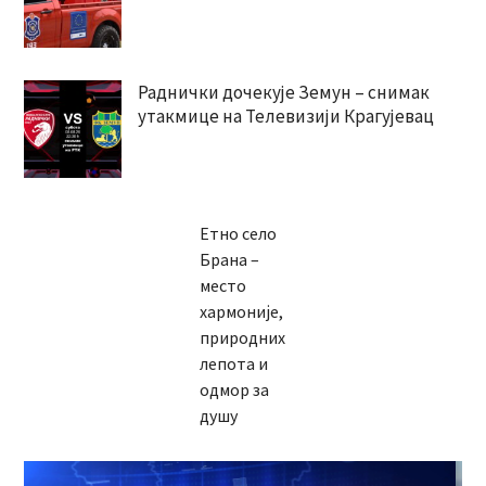
Раднички дочекује Земун – снимак
утакмице на Телевизији Крагујевац
Етно село
Брана –
место
хармоније,
природних
лепота и
одмор за
душу