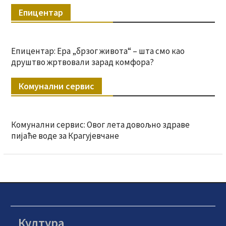
Епицентар
Епицентар: Ера „брзог живота“ – шта смо као
друштво жртвовали зарад комфора?
Комунални сервис
Комунални сервис: Овог лета довољно здраве
пијаће воде за Крагујевчане
Култура