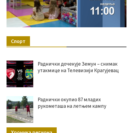
Спорт
Раднички дочекује Земун – снимак
утакмице на Телевизији Крагујевац
Раднички окупио 87 младих
рукометаша на летњем кампу
Хроника региона