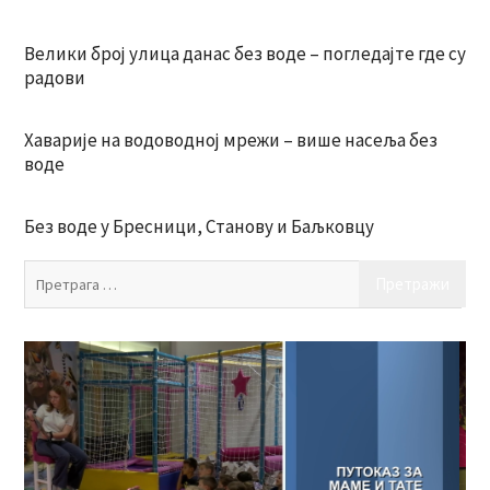
Велики број улица данас без воде – погледајте где су
радови
Хаварије на водоводној мрежи – више насеља без
воде
Без воде у Бресници, Станову и Баљковцу
Пр
за: