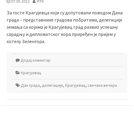
07.05.2022
RTK
За госте Крагујевца који су допутовали поводом Дана
града – представнике градова побратима, делегације
земаља са којима је Крагујевац град развио успешну
сарадњу и дипломатског кора приређен је пријем у
хотелу Зеленгора.
Додај коментар
Крагујевац
Дан града
,
делегације
,
Крагујевац
,
свечана вечера