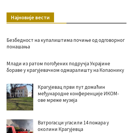
Најновије вести
Безбедност на купалиштима почиње од одговорног
понашања
Млади из ратом погођених подручја Украјине
бораве у крагујевачком одмаралишту на Копаонику
Крагујевац први пут домаћин
међународне конференције ИКОМ-
ове мреже музеја
Ватрогасци угасили 14 пожара у
околини Крагујевца