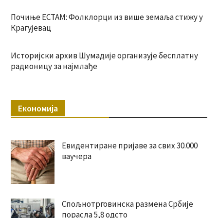
Почиње ЕСТАМ: Фолклорци из више земаља стижу у
Крагујевац
Историјски архив Шумадије организује бесплатну
радионицу за најмлађе
Економија
Евидентиране пријаве за свих 30.000
ваучера
Спољнотрговинска размена Србије
порасла 5,8 одсто