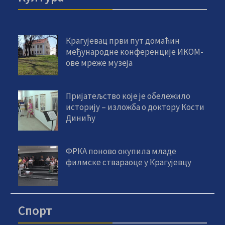
Крагујевац први пут домаћин
међународне конференције ИКОМ-
ове мреже музеја
Пријатељство које је обележило
историју – изложба о доктору Кости
Динићу
ФРКА поново окупила младе
филмске ствараоце у Крагујевцу
Спорт