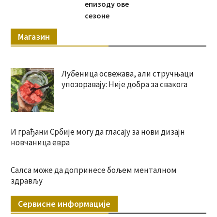
епизоду ове
сезоне
Магазин
Лубеница освежава, али стручњаци
упозоравају: Није добра за свакога
И грађани Србије могу да гласају за нови дизајн
новчаница евра
Салса може да допринесе бољем менталном
здрављу
Сервисне информације