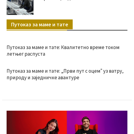
Путоказ за маме и тате
Путоказ за маме и тате: Квалитетно време током
летњег распуста
Путоказ за маме и тате: „Први пут с оцемˮ уз ватру,
природу и заједничке авантуре