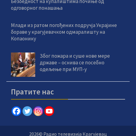
Безбедност на купалиштима почиње од
одговорног понашања
Млади из ратом погођених подручја Украјине
бораве у крагујевачком одмаралишту на
Копаонику
Због пожара и суше нове мере
државе – оснива се посебно
одељење при МУП-у
Пратите нас
2026© Радио телевизија Крагујевац