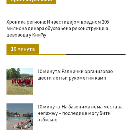
Хроника региона: Инвестицијом вредном 205
милиона динара обухваћена реконструкција
цевовода у Книћу
10 минута
10 минута: Раднички организовао
шести летњи рукометни камп
10 минута: На базенима нема места за
непажњу – последице могу бити
озбиљне