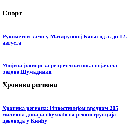
Спорт
Рукометни камп у Матарушкој Бањи од 5. до 12.
августа
Убојита јуниорска репрезентативка појачала
редове Шумадинки
Хроника региона
Хроника региона: Инвестицијом вредном 205
милиона динара обухваћена реконструкција
цевовода у Книћу