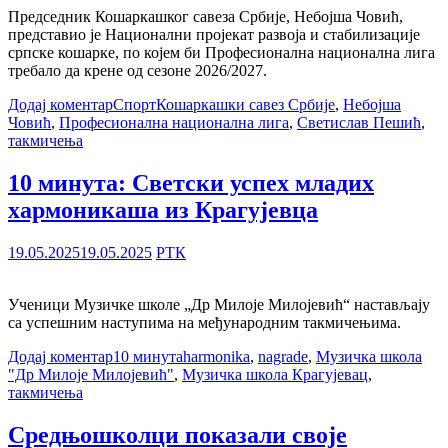
Председник Кошаркашког савеза Србије, Небојша Човић,
представио је Национални пројекат развоја и стабилизације
српске кошарке, по којем би Професионална национална лига
требало да крене од сезоне 2026/2027.
Додај коментар
Спорт
Кошаркашки савез Србије
,
Небојша
Човић
,
Професионална национална лига
,
Светислав Пешић
,
такмичења
10 минута: Светски успех младих
хармоникаша из Крагујевца
19.05.2025
19.05.2025
РТК
Ученици Музичке школе „Др Милоје Милојевић“ настављају
са успешним наступима на међународним такмичењима.
Додај коментар
10 минута
harmonika
,
nagrade
,
Музичка школа
"Др Милоје Милојевић"
,
Музичка школа Крагујевац
,
такмичења
Средњошколци показали своје