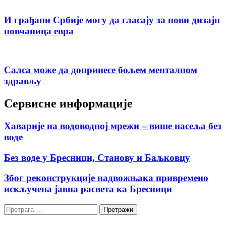
И грађани Србије могу да гласају за нови дизајн
новчаница евра
Салса може да допринесе бољем менталном
здрављу
Сервисне информације
Хаварије на водоводној мрежи – више насеља без
воде
Без воде у Бресници, Станову и Баљковцу
Због реконструкције надвожњака привремено
искључена јавна расвета ка Бресници
Претрага
за: