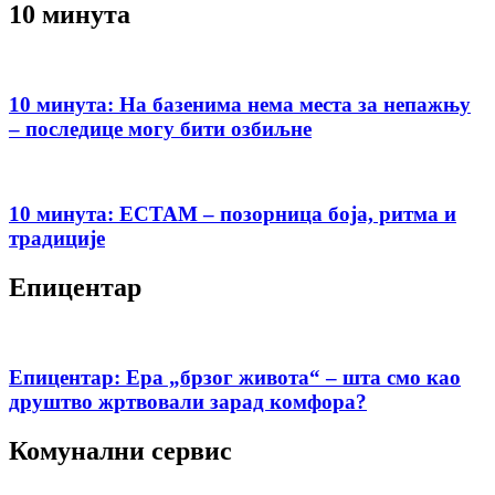
10 минута
10 минута: На базенима нема места за непажњу
– последице могу бити озбиљне
10 минута: ЕСТАМ – позорница боја, ритма и
традиције
Епицентар
Епицентар: Ера „брзог живота“ – шта смо као
друштво жртвовали зарад комфора?
Комунални сервис