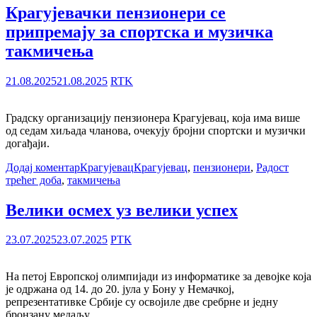
Крагујевачки пензионери се
припремају за спортска и музичка
такмичења
21.08.2025
21.08.2025
RTK
Градску организацију пензионера Крагујевац, која има више
од седам хиљада чланова, очекују бројни спортски и музички
догађаји.
Додај коментар
Крагујевац
Крагујевац
,
пензионери
,
Радост
трећег доба
,
такмичења
Велики осмех уз велики успех
23.07.2025
23.07.2025
РТК
На петој Европској олимпијади из информатике за девојке која
је одржана од 14. до 20. јула у Бону у Немачкој,
репрезентативке Србије су освојиле две сребрне и једну
бронзану медаљу.