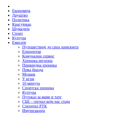
Skip
Home
to
Економија
content
Друштво
Политика
Крагујевац
Шумадија
Спорт
Култура
Емисије
Путешествије до срца хоризонта
Епицентар
Комунални сервис
Хроника региона
Привредна хроника
Прва бразда
Мозаик
У игри
10 минута
Спортска хроника
Култура
Путоказ за маме и тате
СББ – сигнал који нас спаја
Специјал РТК
Имунизација