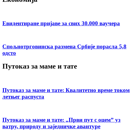
Евидентиране пријаве за свих 30.000 ваучера
Спољнотрговинска размена Србије порасла 5,8
одсто
Путоказ за маме и тате
Путоказ за маме и тате: Квалитетно време током
летњег распуста
Путоказ за маме и тате: „Први пут с оцемˮ уз
ватру, природу и заједничке авантуре