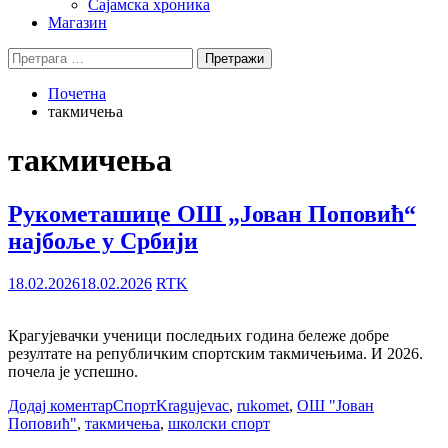
Сајамска хроника
Магазин
Претрага
за:
Почетна
такмичења
такмичења
Рукометашице ОШ „Јован Поповић“
најбоље у Србији
18.02.2026
18.02.2026
RTK
Крагујевачки ученици последњих година бележе добре
резултате на републичким спортским такмичењима. И 2026.
почела је успешно.
Додај коментар
Спорт
Kragujevac
,
rukomet
,
ОШ "Јован
Поповић"
,
такмичења
,
школски спорт