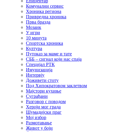
Епицентар
Комунални сервис
Хроника региона
Привредна хроника
Прва бразда
Мозаик
У игри
10 минута
Спортска хроника
Култура
Путоказ за маме и тате
СББ – сигнал који нас спаја
Специјал РТК
Имунизација
Интервју
Доживети стоту
Под Хипократовом заклетвом
Мајстори кухиње
Суграђани
Разговор с поводом
Хероји мог града
Шумадијски праг
Мој избор
Размотавање
Живот у боји