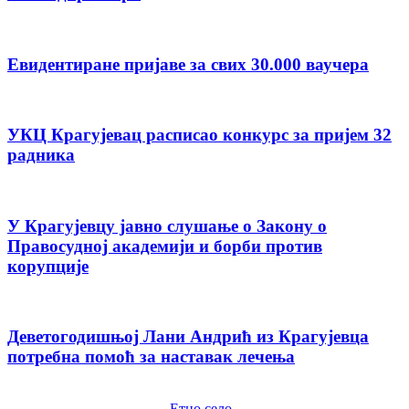
Евидентиране пријаве за свих 30.000 ваучера
УКЦ Крагујевац расписао конкурс за пријем 32
радника
У Крагујевцу јавно слушање о Закону о
Правосудној академији и борби против
корупције
Деветогодишњој Лани Андрић из Крагујевца
потребна помоћ за наставак лечења
Етно село