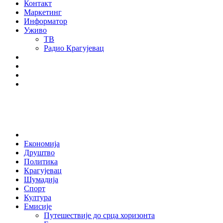
Контакт
Маркетинг
Информатор
Уживо
ТВ
Радио Крагујевац
RSS
Facebook
Twitter
Youtube
Home
Економија
Друштво
Политика
Крагујевац
Шумадија
Спорт
Култура
Емисије
Путешествије до срца хоризонта