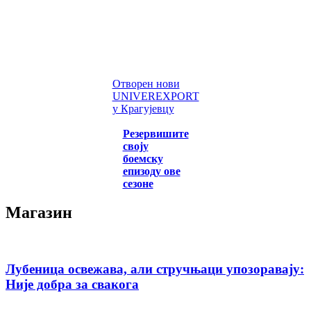
Отворен нови
UNIVEREXPORT
у Крагујевцу
Резервишите
своју
боемску
епизоду ове
сезоне
Магазин
Лубеница освежава, али стручњаци упозоравају:
Није добра за свакога