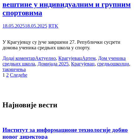
вештине у индивидуалним и групним
спортовима
18.05.2025
18.05.2025
RTK
У Крагујевцу су јуче завршени 27. Републички сусрети
домова ученика средњих школа у спорту.
Додај коментар
Актуелно
,
Крагујевац
Артем
,
Дом ученика
средњих школа
,
Домијада 2025
,
Крагујевац
,
средњошколци
,
такмичења
Пагинација
1
2
Следеће
чланака
Најновије вести
Институт за информационе технологије добио
новог директора