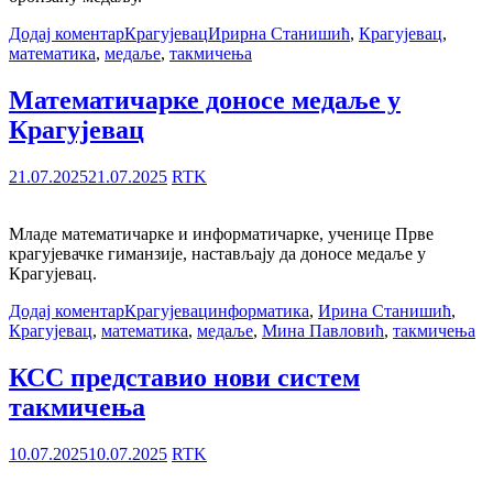
Додај коментар
Крагујевац
Ирирна Станишић
,
Крагујевац
,
математика
,
медаље
,
такмичења
Математичарке доносе медаље у
Крагујевац
21.07.2025
21.07.2025
RTK
Младе математичарке и информатичарке, ученице Прве
крагујевачке гиманзије, настављају да доносе медаље у
Крагујевац.
Додај коментар
Крагујевац
информатика
,
Ирина Станишић
,
Крагујевац
,
математика
,
медаље
,
Мина Павловић
,
такмичења
КСС представио нови систем
такмичења
10.07.2025
10.07.2025
RTK