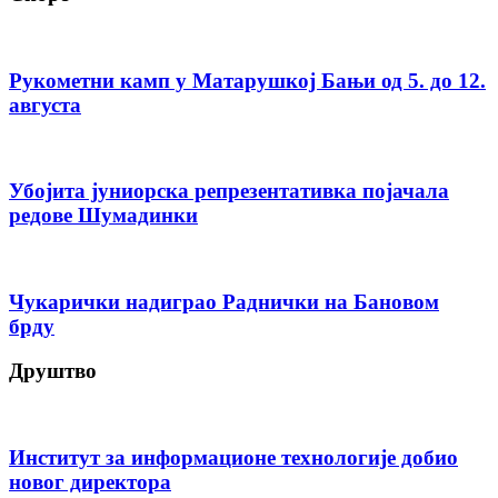
Рукометни камп у Матарушкој Бањи од 5. до 12.
августа
Убојита јуниорска репрезентативка појачала
редове Шумадинки
Чукарички надиграо Раднички на Бановом
брду
Друштво
Институт за информационе технологије добио
новог директора