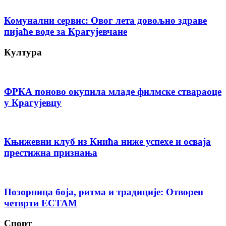
Комунални сервис: Овог лета довољно здраве
пијаће воде за Крагујевчане
Култура
ФРКА поново окупила младе филмске ствараоце
у Крагујевцу
Књижевни клуб из Кнића ниже успехе и осваја
престижна признања
Позорница боја, ритма и традиције: Отворен
четврти ЕСТАМ
Спорт