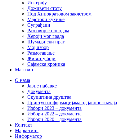
Интервју
Доживети стоту
Под Хипократовом заклетвом
Мајстори кухиње
Суграђани
Разговор с поводом
Хероји мог града
Шумадијски праг
Мој избор
Размотавање
Живот у боји
Сајамска хроника
Магазин
О нама
Јавне набавке
Документа
Скупштина друштва
Приступ информацијама од јавног значаја
Избори 2023 – документа
Избори 2022 – документа
Избори 2020 – документа
Контакт
Маркетинг
Информатор