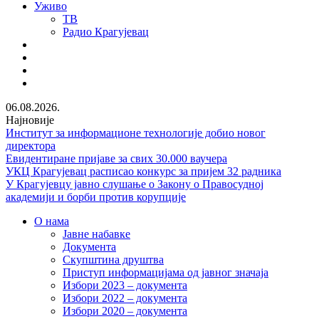
Уживо
ТВ
Радио Крагујевац
RSS
Facebook
Twitter
Youtube
06.08.2026.
Најновије
Институт за информационе технологије добио новог
директора
Евидентиране пријаве за свих 30.000 ваучера
УКЦ Крагујевац расписао конкурс за пријем 32 радника
У Крагујевцу јавно слушање о Закону о Правосудној
академији и борби против корупције
О нама
Јавне набавке
Документа
Скупштина друштва
Приступ информацијама од јавног значаја
Избори 2023 – документа
Избори 2022 – документа
Избори 2020 – документа