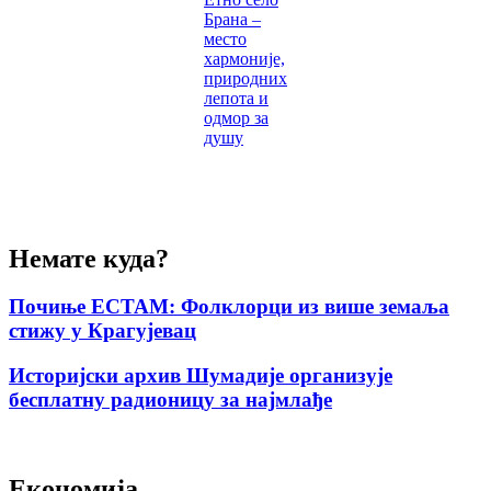
Брана –
место
хармоније,
природних
лепота и
одмор за
душу
Немате куда?
Почиње ЕСТАМ: Фолклорци из више земаља
стижу у Крагујевац
Историјски архив Шумадије организује
бесплатну радионицу за најмлађе
Економија