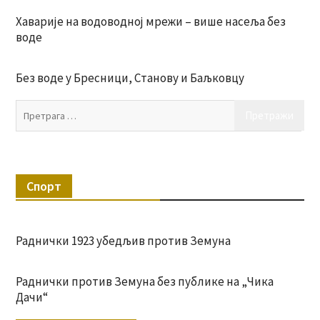
Хаварије на водоводној мрежи – више насеља без
воде
Без воде у Бресници, Станову и Баљковцу
Пр
за:
Спорт
Раднички 1923 убедљив против Земуна
Раднички против Земуна без публике на „Чика
Дачи“