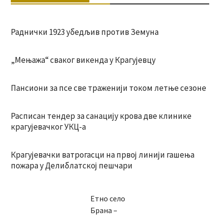
Раднички 1923 убедљив против Земуна
„Мењажа“ сваког викенда у Крагујевцу
Пансиони за псе све траженији током летње сезоне
Расписан тендер за санацију крова две клинике
крагујевачког УКЦ-а
Крагујевачки ватрогасци на првој линији гашења
пожара у Делиблатској пешчари
Етно село
Брана –