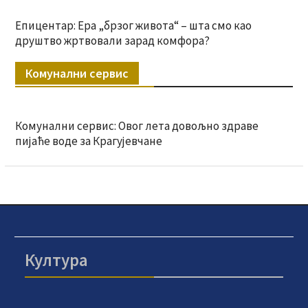
Епицентар: Ера „брзог живота“ – шта смо као
друштво жртвовали зарад комфора?
Комунални сервис
Комунални сервис: Овог лета довољно здраве
пијаће воде за Крагујевчане
Култура