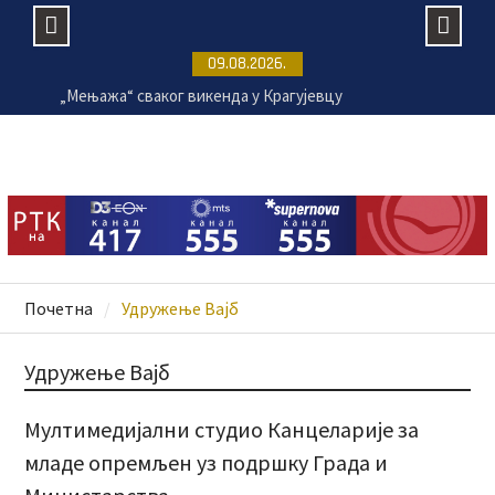
Skip
09.08.2026.
to
„Мењажа“ сваког викенда у Крагујевцу
content
Пансиони за псе све траженији током летње
сезоне
Расписан тендер за санацију крова две клинике
крагујевачког УКЦ-а
Раднички 1923 убедљив против Земуна
Почетна
Удружење Вајб
Удружење Вајб
Мултимедијални студио Канцеларије за
младе опремљен уз подршку Града и