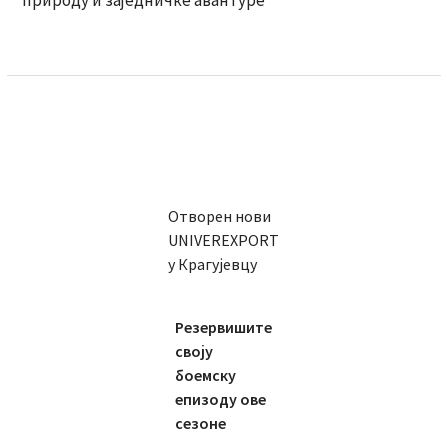
природу и заједничке авантуре
Отворен нови
UNIVEREXPORT
у Крагујевцу
Резервишите
своју
боемску
епизоду ове
сезоне