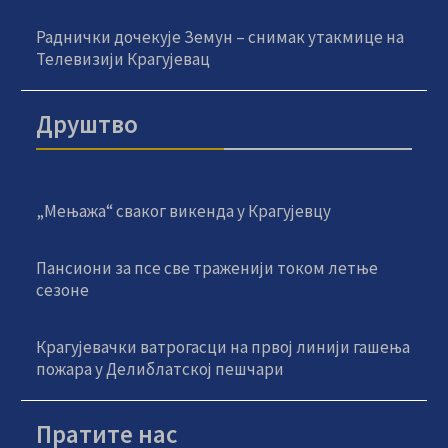
Раднички дочекује Земун – снимак утакмице на
Телевизији Крагујевац
Друштво
„Мењажа“ сваког викенда у Крагујевцу
Пансиони за псе све траженији током летње
сезоне
Крагујевачки ватрогасци на првој линији гашења
пожара у Делиблатској пешчари
Пратите нас