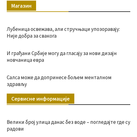
Магазин
Лубеница освежава, али стручњаци упозоравају:
Није добра за свакога
И грађани Србије могу да гласају за нови дизајн
новчаница евра
Салса може да допринесе бољем менталном
здрављу
Сервисне информације
Велики број улица данас без воде – погледајте где су
радови