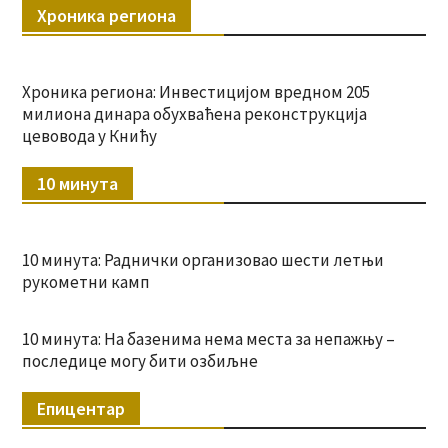
Хроника региона
Хроника региона: Инвестицијом вредном 205
милиона динара обухваћена реконструкција
цевовода у Книћу
10 минута
10 минута: Раднички организовао шести летњи
рукометни камп
10 минута: На базенима нема места за непажњу –
последице могу бити озбиљне
Епицентар