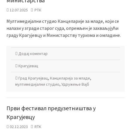
Министарства
12.07.2025
РТК
Мултимедијални студио Канцеларије за младе, који се
налази у згради старог суда, опремљен је захваљујући
граду Крагујевцу и Министарству туризма и омладине.
Додај коментар
Крагујевац
Град Крагуејвац
,
Канцеларија за младе
,
мултимедијални студио
,
Удружење Вајб
Први фестивал предузетништва у
Крагујевцу
02.12.2023
RTK