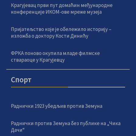
Крагујевац први пут домаћин међународне
конференције ИКОМ-ове мреже музеја
Пријатељство које је обележило историју –
изложба о доктору Кости Динићу
ФРКА поново окупила младе филмске
ствараоце у Крагујевцу
Спорт
Раднички 1923 убедљив против Земуна
Раднички против Земуна без публике на „Чика
Дачи“