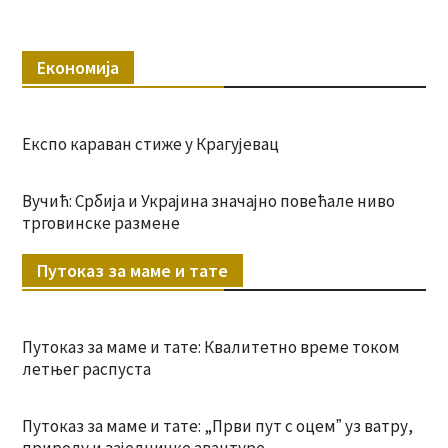
Економија
Експо караван стиже у Крагујевац
Вучић: Србија и Украјина значајно повећале ниво
трговинске размене
Путоказ за маме и тате
Путоказ за маме и тате: Квалитетно време током
летњег распуста
Путоказ за маме и тате: „Први пут с оцемˮ уз ватру,