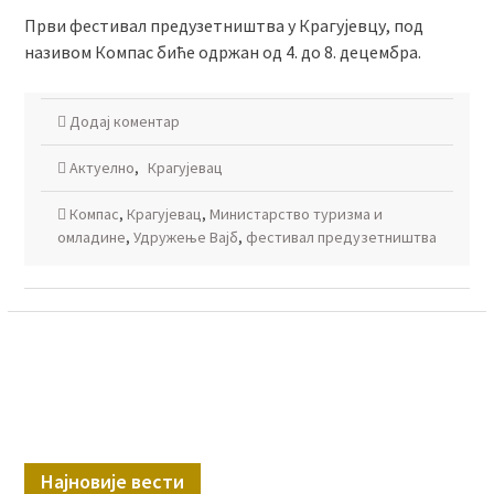
Први фестивал предузетништва у Крагујевцу, под
називом Компас биће одржан од 4. до 8. децембра.
Додај коментар
Актуелно
,
Крагујевац
Компас
,
Крагујевац
,
Министарство туризма и
омладине
,
Удружење Вајб
,
фестивал предузетништва
Најновије вести