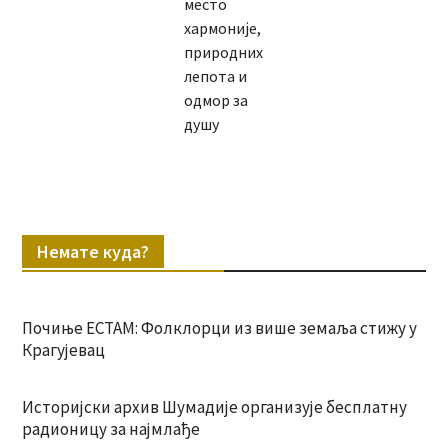
место
хармоније,
природних
лепота и
одмор за
душу
Немате куда?
Почиње ЕСТАМ: Фолклорци из више земаља стижу у
Крагујевац
Историјски архив Шумадије организује бесплатну
радионицу за најмлађе