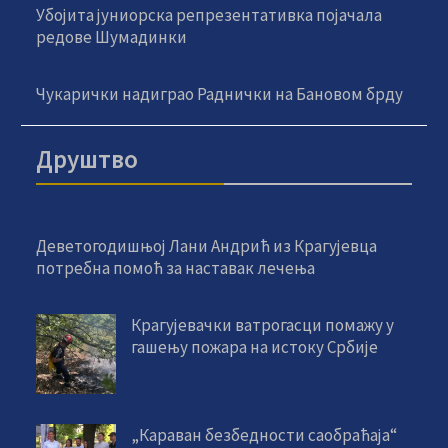
Убојита јуниорска репрезентативка појачала
редове Шумадинки
Чукарички надиграо Раднички на Бановом брду
Друштво
Деветогодишњој Лани Андрић из Крагујевца
потребна помоћ за наставак лечења
Крагујевачки ватрогасци помажу у
гашењу пожара на истоку Србије
„Караван безбедности саобраћаја“