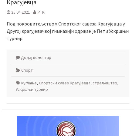
Крагујевца
25.04.2021
РТК
Под покровитељством Спортског савеза Крагујевца у
Другој крагујевачкој гимназији одржан је Пети Ускршњи
турнир.
Додај коментар
Спорт
куглање
,
Спортски савез Крагујевца
,
стрељаштвo
,
Ускршњи турнир