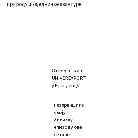
природу и заједничке авантуре
Отворен нови
UNIVEREXPORT
у Крагујевцу
Резервишите
своју
боемску
епизоду ове
сезоне