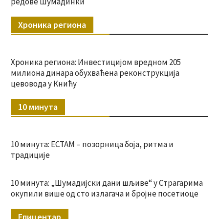
редове Шумадинки
Хроника региона
Хроника региона: Инвестицијом вредном 205
милиона динара обухваћена реконструкција
цевовода у Книћу
10 минута
10 минута: ЕСТАМ – позорница боја, ритма и
традиције
10 минута: „Шумадијски дани шљиве“ у Страгарима
окупили више од сто излагача и бројне посетиоце
Епицентар