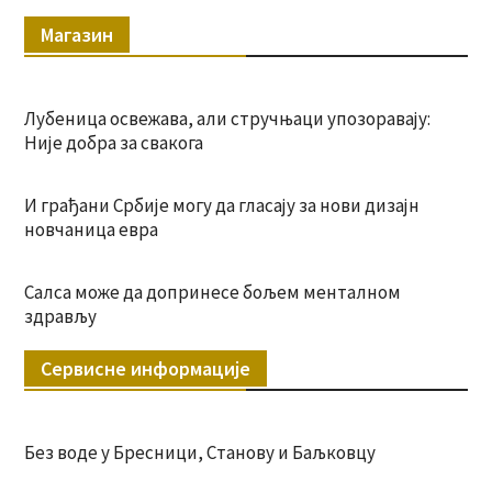
Магазин
Лубеница освежава, али стручњаци упозоравају:
Није добра за свакога
И грађани Србије могу да гласају за нови дизајн
новчаница евра
Салса може да допринесе бољем менталном
здрављу
Сервисне информације
Без воде у Бресници, Станову и Баљковцу