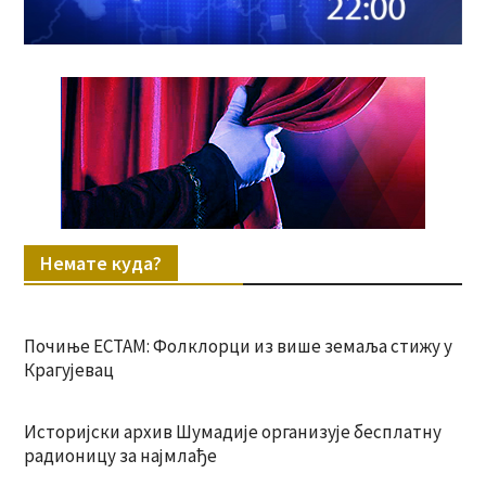
Немате куда?
Почиње ЕСТАМ: Фолклорци из више земаља стижу у
Крагујевац
Историјски архив Шумадије организује бесплатну
радионицу за најмлађе