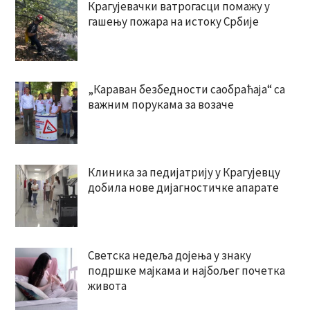
Крагујевачки ватрогасци помажу у
гашењу пожара на истоку Србије
„Караван безбедности саобраћаја“ са
важним порукама за возаче
Клиника за педијатрију у Крагујевцу
добила нове дијагностичке апарате
Светска недеља дојења у знаку
подршке мајкама и најбољег почетка
живота