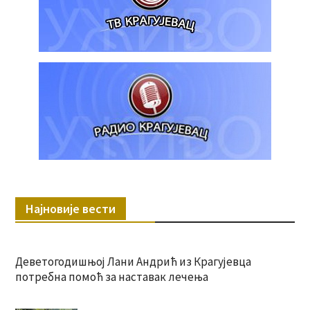
Најновије вести
Деветогодишњој Лани Андрић из Крагујевца
потребна помоћ за наставак лечења