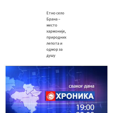
Етно село
Брана –
место
хармоније,
природних
лепота и
одмор за
душу