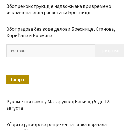
Због реконструкције надвожњака привремено
искључена јавна расвета ка Бресници
Због радова без воде делови Бреснице, Станова,
Корићана и Кормана
Пр
за:
Спорт
Рукометни камп у Матарушкој Бањи од 5. до 12.
августа
Убојита јуниорска репрезентативка појачала