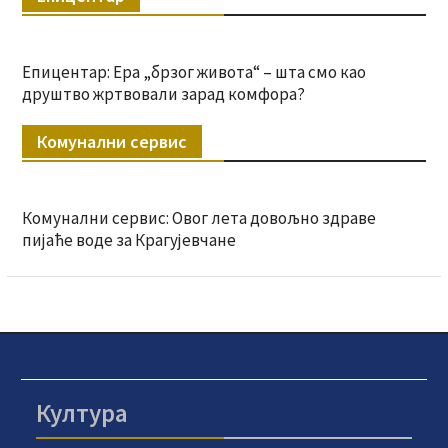
Епицентар: Ера „брзог живота“ – шта смо као
друштво жртвовали зарад комфора?
Комунални сервис
Комунални сервис: Овог лета довољно здраве
пијаће воде за Крагујевчане
Култура