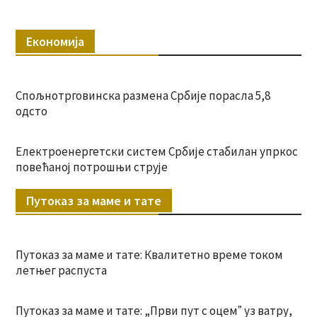
Економија
Спољнотрговинска размена Србије порасла 5,8
одсто
Електроенергетски систем Србије стабилан упркос
повећаној потрошњи струје
Путоказ за маме и тате
Путоказ за маме и тате: Квалитетно време током
летњег распуста
Путоказ за маме и тате: „Први пут с оцемˮ уз ватру,