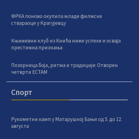
ФРКА поново окупила младе филмске
ствараоце у Крагујевцу
Књижевни клуб из Кнића ниже успехе и осваја
престижна признања
Позорница боја, ритма и традиције: Отворен
четврти ЕСТАМ
Спорт
Рукометни камп у Матарушкој Бањи од 5. до 12.
августа