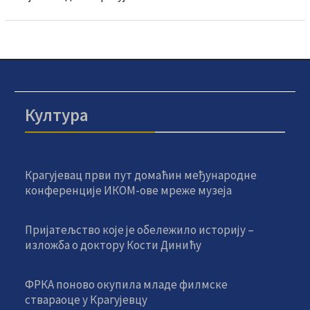
Култура
Крагујевац први пут домаћин међународне
конференције ИКОМ-ове мреже музеја
Пријатељство које је обележило историју –
изложба о доктору Кости Динићу
ФРКА поново окупила младе филмске
ствараоце у Крагујевцу