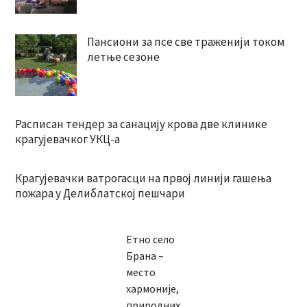
Пансиони за псе све траженији током
летње сезоне
Расписан тендер за санацију крова две клинике
крагујевачког УКЦ-а
Крагујевачки ватрогасци на првој линији гашења
пожара у Делиблатској пешчари
Етно село
Брана –
место
хармоније,
природних