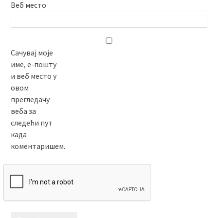
Веб место
Сачувај моје
име, е-пошту
и веб место у
овом
прегледачу
веба за
следећи пут
када
коментаришем.