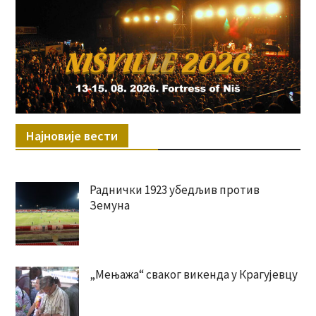
Најновије вести
Раднички 1923 убедљив против
Земуна
„Мењажа“ сваког викенда у Крагујевцу