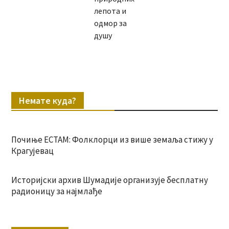
лепота и
одмор за
душу
Немате куда?
Почиње ЕСТАМ: Фолклорци из више земаља стижу у
Крагујевац
Историјски архив Шумадије организује бесплатну
радионицу за најмлађе