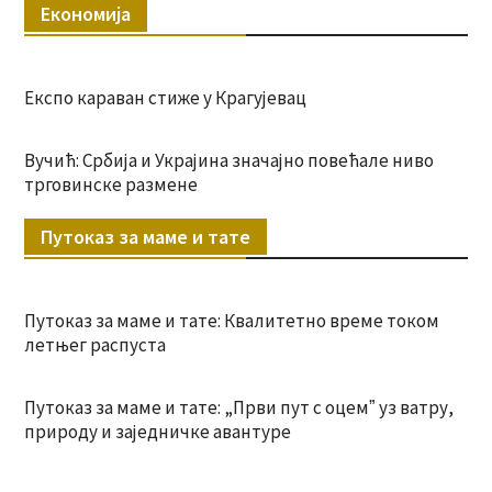
Економија
Експо караван стиже у Крагујевац
Вучић: Србија и Украјина значајно повећале ниво
трговинске размене
Путоказ за маме и тате
Путоказ за маме и тате: Квалитетно време током
летњег распуста
Путоказ за маме и тате: „Први пут с оцемˮ уз ватру,
природу и заједничке авантуре