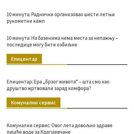
10 минута: Раднички организовао шести летњи
рукометни камп
10 минута: На базенима нема места за непажњу –
последице могу бити озбиљне
Епицентар
Епицентар: Ера „брзог живота“ – шта смо као
друштво жртвовали зарад комфора?
Комунални сервис
Комунални сервис: Овог лета довољно здраве
пијаће воде за Крагујевчане