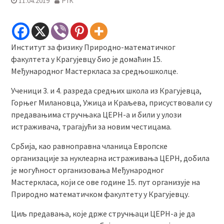
11.04.2019
РТК
Институт за физику Природно-математичког
факултета у Крагујевцу био је домаћин 15.
Међународног Мастеркласа за средњошколце.
Ученици 3. и 4. разреда средњих школа из Крагујевца,
Горњег Милановца, Ужица и Краљева, присуствовали су
предавањима стручњака ЦЕРН-а и били у улози
истраживача, трагајући за новим честицама.
Србија, као равноправна чланица Европске
организације за нуклеарна истраживања ЦЕРН, добила
је могућност организовања Међународног
Мастеркласа, који се ове године 15. пут организује на
Природно математичком факултету у Крагујевцу.
Циљ предавања, које држе стручњаци ЦЕРН-а је да