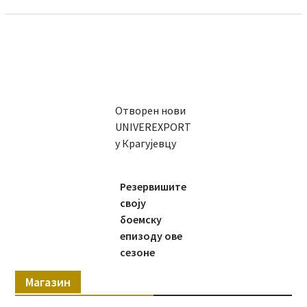
Отворен нови
UNIVEREXPORT
у Крагујевцу
Резервишите
своју
боемску
епизоду ове
сезоне
Магазин