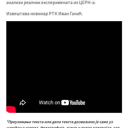
анализи реалних експеримената из ЦЕРН-а.
Извештава новинар РТК Иван Ганић.
*Преузимање текста или дела текста дозвољено је само уз
навођење извора. Фотографије, аудио и видео материјал, као