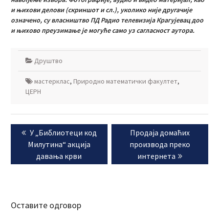
и њихови делови (скриншот и сл.), уколико није другачије
означено, су власништво ПД Радио телевизија Крагујевац доо
и њихово преузимање је могуће само уз сагласност аутора.
Друштво
мастерклас
,
Природно математички факултет
,
ЦЕРН
Кретање
Previous
Next
У „Библиотеци код
Продаја домаћих
чланка
post:
post:
Милутина“ акција
производа преко
давања крви
интернета
Оставите одговор