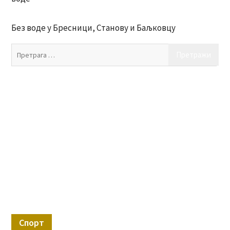
Без воде у Бресници, Станову и Баљковцу
Пр
за:
Спорт