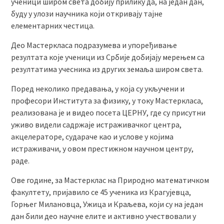
ученици широм света добију прилику да, на један дан,
буду у улози научника који откривају тајне
елементарних честица.
Део Мастеркласа подразумева и упоређивање
резултата које ученици из Србије добијају мерењем са
резултатима учесника из других земаља широм света.
Поред неколико предавања, у која су укључени и
професори Института за физику, у току Мастеркласа,
реализована је и видео посета ЦЕРНУ, где су присутни
уживо видели садржаје истраживачког центра,
акцелераторе, судараче као и услове у којима
истраживачи, у овом престижном научном центру,
раде.
Ове године, за Мастерклас на Природно математичком
факултету, пријавило се 45 ученика из Крагујевца,
Горњег Милановца, Ужица и Краљева, који су на један
дан били део научне елите и активно учествовали у