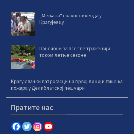
„Мењажа“ сваког викенда у
Крагујевцу
Пансиони за псе све траженији
током летње сезоне
Крагујевачки ватрогасци на првој линији гашења
пожара у Делиблатској пешчари
Пратите нас