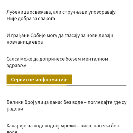
Лубеница освежава, али стручњаци упозоравају:
Није добра за свакога
И грађани Србије могу да гласају за нови дизајн
новчаница евра
Салса може да допринесе бољем менталном
здрављу
Сервисне информације
Велики број улица данас без воде – погледајте где су
радови
Хаварије на водоводној мрежи – више насеља без
воде