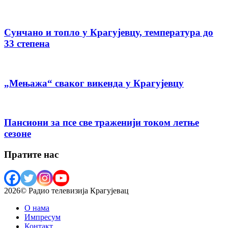
Сунчано и топло у Крагујевцу, температура до
33 степена
„Мењажа“ сваког викенда у Крагујевцу
Пансиони за псе све траженији током летње
сезоне
Пратите нас
2026© Радио телевизија Крагујевац
О нама
Импресум
Контакт