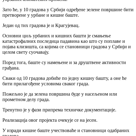
Зато ће, у 10 градова у Србији одређене зелене површине бити
претворене у урбане и кишне баште.
Један од тих градова је и Крагујевац.
Основни циљ урбаних и кишних башти је смањење
катастрофалних последица падавина као што су поплаве и
појава клизишта, са којима се становници градова у Србији и
целом свету суочавају.
Поред тога, баште су намењене и за друштвене активности
грађана.
Сваки од 10 градова добиће по једну кишну башту, а оне ће
бити прилагођене условима сваког града.
Пожељно је да зелена површина буде у насељеном или
прометном делу града.
Тренутно је у фази припрема техничке документације.
Реализација овог пројекта очекује се на јесен.
У изради кишне баште учествоваће и становници одабраних
градова.