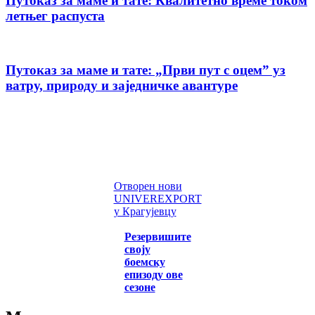
Путоказ за маме и тате: Квалитетно време током
летњег распуста
Путоказ за маме и тате: „Први пут с оцемˮ уз
ватру, природу и заједничке авантуре
Отворен нови
UNIVEREXPORT
у Крагујевцу
Резервишите
своју
боемску
епизоду ове
сезоне