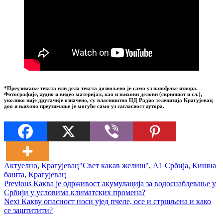
*Преузимање текста или дела текста дозвољено је само уз навођење извора.
Фотографије, аудио и видео материјал, као и њихови делови (скриншот и сл.),
уколико није другачије означено, су власништво ПД Радио телевизија Крагујевац
доо и њихово преузимање је могуће само уз сагласност аутора.
Актуелно
,
Крагујевац
"Свет какав желиш"
,
А1 Србија
,
Кишна
башта
,
Крагујевац
Кретање
Previous
Previous
Каква је одрживост акумулација за водоснабдевање у
post:
Србији у условима климатских промена?
чланка
Next
Next
Какву опасност носи ујед пчеле, осе и стршљена и како
post:
се заштитити?