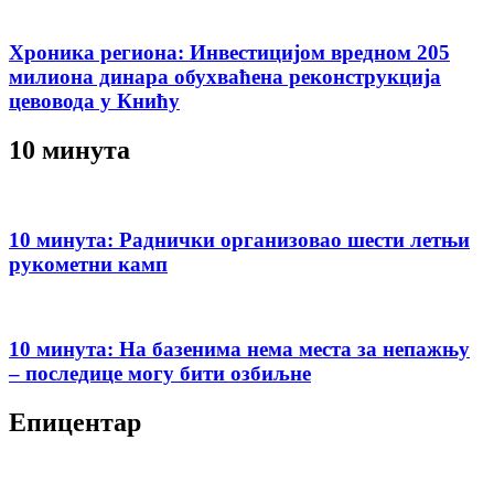
Хроника региона: Инвестицијом вредном 205
милиона динара обухваћена реконструкција
цевовода у Книћу
10 минута
10 минута: Раднички организовао шести летњи
рукометни камп
10 минута: На базенима нема места за непажњу
– последице могу бити озбиљне
Епицентар