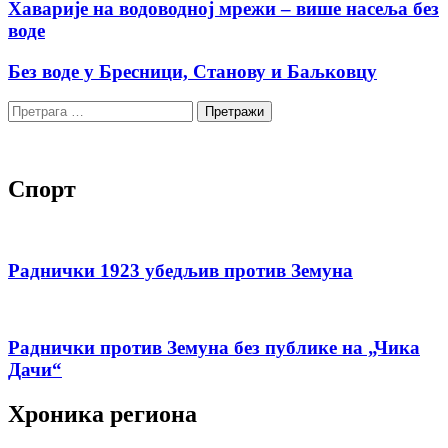
Хаварије на водоводној мрежи – више насеља без
воде
Без воде у Бресници, Станову и Баљковцу
Претрага
за:
Спорт
Раднички 1923 убедљив против Земуна
Раднички против Земуна без публике на „Чика
Дачи“
Хроника региона