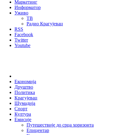
Маркетинг
Информатор
Уживо
ТВ
Радио Крагујевац
RSS
Facebook
Twitter
Youtube
Home
Економија
Друштво
Политика
Крагујевац
Шумадија
Спорт
Култура
Емисије
Путешествије до срца хоризонта
Епицентар