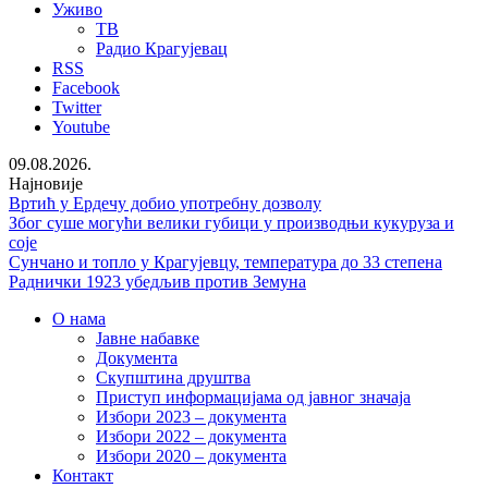
Уживо
ТВ
Радио Крагујевац
RSS
Facebook
Twitter
Youtube
09.08.2026.
Најновије
Вртић у Ердечу добио употребну дозволу
Због суше могући велики губици у производњи кукуруза и
соје
Сунчано и топло у Крагујевцу, температура до 33 степена
Раднички 1923 убедљив против Земуна
О нама
Јавне набавке
Документа
Скупштина друштва
Приступ информацијама од јавног значаја
Избори 2023 – документа
Избори 2022 – документа
Избори 2020 – документа
Контакт