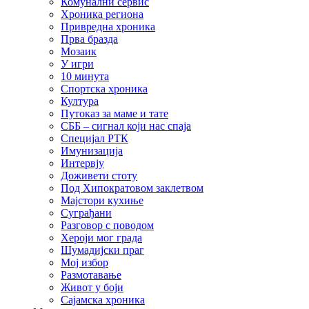
Комунални сервис
Хроника региона
Привредна хроника
Прва бразда
Мозаик
У игри
10 минута
Спортска хроника
Култура
Путоказ за маме и тате
СББ – сигнал који нас спаја
Специјал РТК
Имунизација
Интервју
Доживети стоту
Под Хипократовом заклетвом
Мајстори кухиње
Суграђани
Разговор с поводом
Хероји мог града
Шумадијски праг
Мој избор
Размотавање
Живот у боји
Сајамска хроника