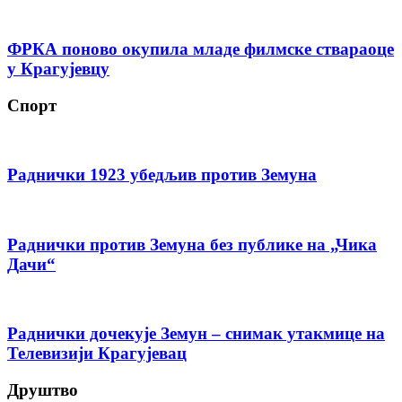
ФРКА поново окупила младе филмске ствараоце
у Крагујевцу
Спорт
Раднички 1923 убедљив против Земуна
Раднички против Земуна без публике на „Чика
Дачи“
Раднички дочекује Земун – снимак утакмице на
Телевизији Крагујевац
Друштво