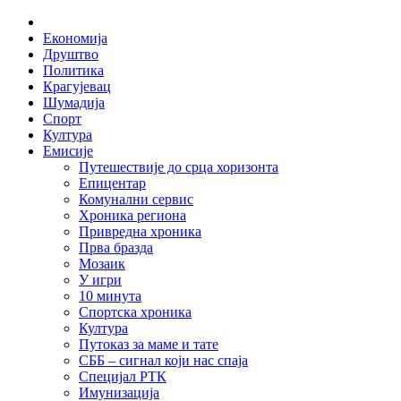
Skip
Home
to
Економија
content
Друштво
Политика
Крагујевац
Шумадија
Спорт
Култура
Емисије
Путешествије до срца хоризонта
Епицентар
Комунални сервис
Хроника региона
Привредна хроника
Прва бразда
Мозаик
У игри
10 минута
Спортска хроника
Култура
Путоказ за маме и тате
СББ – сигнал који нас спаја
Специјал РТК
Имунизација