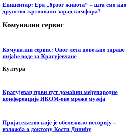
Епицентар: Ера „брзог живота“ – шта смо као
друштво жртвовали зарад комфора?
Комунални сервис
Комунални сервис: Овог лета довољно здраве
пијаће воде за Крагујевчане
Култура
Крагујевац први пут домаћин међународне
конференције ИКОМ-ове мреже музеја
Пријатељство које је обележило историју –
изложба о доктору Кости Динићу