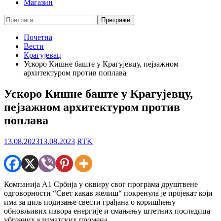
Магазин
Претрага
за:
Почетна
Вести
Крагујевац
Ускоро Кишне баште у Крагујевцу, пејзажном
архитектуром против поплава
Ускоро Кишне баште у Крагујевцу,
пејзажном архитектуром против
поплава
13.08.2023
13.08.2023
RTK
Компанија А1 Србија у оквиру свог програма друштвене
одговорности “Свет какав желиш“ покренула је пројекат који
има за циљ подизање свести грађана о коришћењу
обновљивих извора енергије и смањењу штетних последица
убрзаних климатских промена.