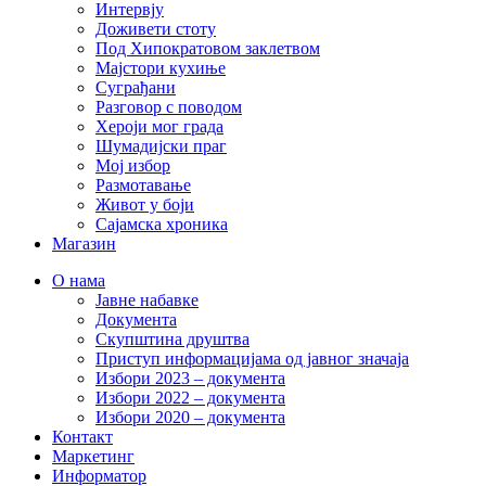
Интервју
Доживети стоту
Под Хипократовом заклетвом
Мајстори кухиње
Суграђани
Разговор с поводом
Хероји мог града
Шумадијски праг
Мој избор
Размотавање
Живот у боји
Сајамска хроника
Магазин
О нама
Јавне набавке
Документа
Скупштина друштва
Приступ информацијама од јавног значаја
Избори 2023 – документа
Избори 2022 – документа
Избори 2020 – документа
Контакт
Маркетинг
Информатор