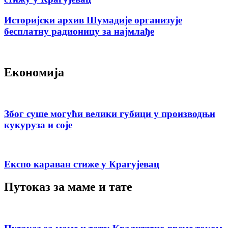
Историјски архив Шумадије организује
бесплатну радионицу за најмлађе
Економија
Због суше могући велики губици у производњи
кукуруза и соје
Експо караван стиже у Крагујевац
Путоказ за маме и тате