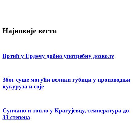
Најновије вести
Вртић у Ердечу добио употребну дозволу
Због суше могући велики губици у производњи
кукуруза и соје
Сунчано и топло у Крагујевцу, температура до
33 степена