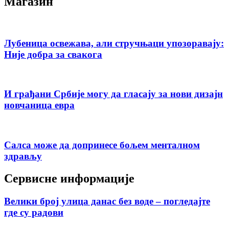
Магазин
Лубеница освежава, али стручњаци упозоравају:
Није добра за свакога
И грађани Србије могу да гласају за нови дизајн
новчаница евра
Салса може да допринесе бољем менталном
здрављу
Сервисне информације
Велики број улица данас без воде – погледајте
где су радови