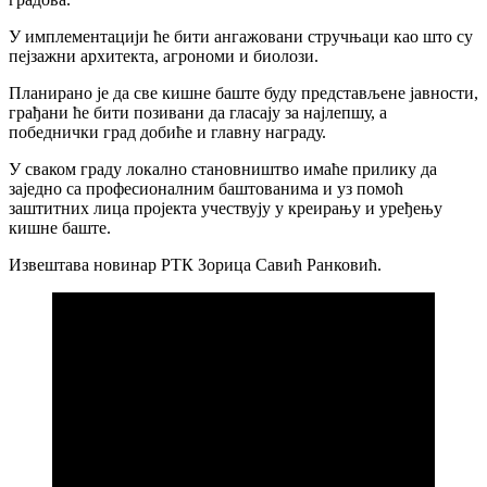
У имплементацији ће бити ангажовани стручњаци као што су
пејзажни архитекта, агрономи и биолози.
Планирано је да све кишне баште буду представљене јавности,
грађани ће бити позивани да гласају за најлепшу, а
победнички град добиће и главну награду.
У сваком граду локално становништво имаће прилику да
заједно са професионалним баштованима и уз помоћ
заштитних лица пројекта учествују у креирању и уређењу
кишне баште.
Извештава новинар РТК Зорица Савић Ранковић.