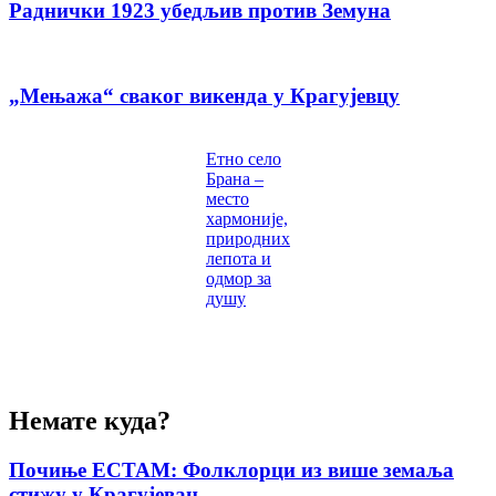
Раднички 1923 убедљив против Земуна
„Мењажа“ сваког викенда у Крагујевцу
Етно село
Брана –
место
хармоније,
природних
лепота и
одмор за
душу
Немате куда?
Почиње ЕСТАМ: Фолклорци из више земаља
стижу у Крагујевац