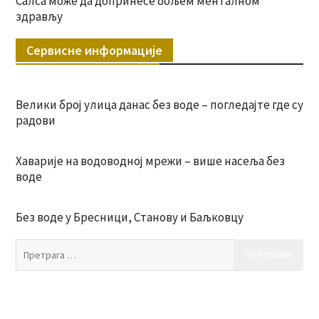
Салса може да допринесе бољем менталном
здрављу
Сервисне информације
Велики број улица данас без воде – погледајте где су
радови
Хаварије на водоводној мрежи – више насеља без
воде
Без воде у Бресници, Станову и Баљковцу
Пр
за: