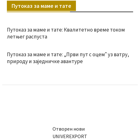
Путоказ за маме и тате
Путоказ за маме и тате: Квалитетно време током
летњег распуста
Путоказ за маме и тате: „Први пут с оцемˮ уз ватру,
природу и заједничке авантуре
Отворен нови
UNIVEREXPORT