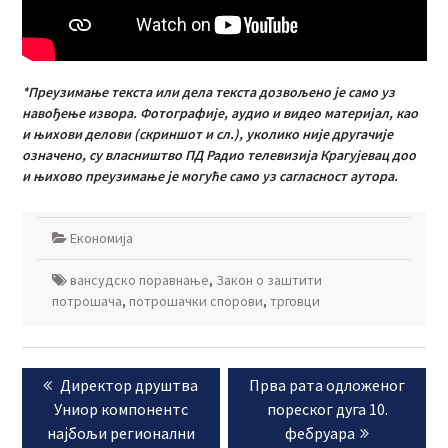
*Преузимање текста или дела текста дозвољено је само уз
навођење извора. Фотографије, аудио и видео материјал, као
и њихови делови (скриншот и сл.), уколико није другачије
означено, су власништво ПД Радио телевизија Крагујевац доо
и њихово преузимање је могуће само уз сагласност аутора.
Економија
вансудско поравнање
,
Закон о заштити
потрошача
,
потрошачки спорови
,
трговци
Кретање
Previous
Next
Директор друштва
Прва рата одложеног
чланка
post:
post:
Униор компонентс
пореског дуга 10.
најбољи регионални
фебруара