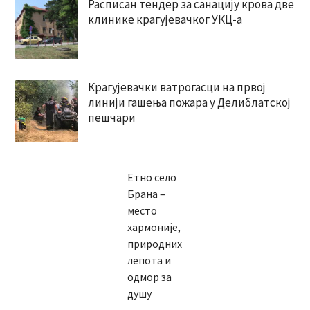
Расписан тендер за санацију крова две
клинике крагујевачког УКЦ-а
Крагујевачки ватрогасци на првој
линији гашења пожара у Делиблатској
пешчари
Етно село
Брана –
место
хармоније,
природних
лепота и
одмор за
душу