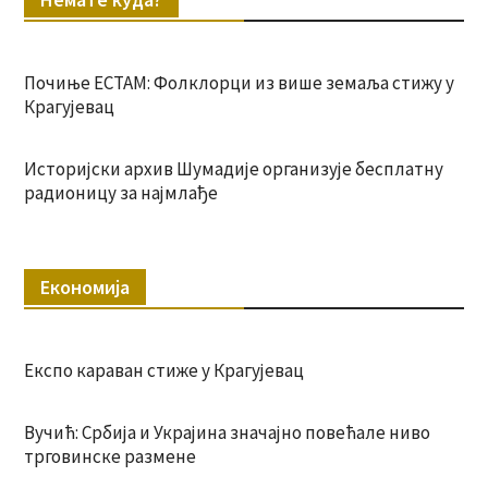
Почиње ЕСТАМ: Фолклорци из више земаља стижу у
Крагујевац
Историјски архив Шумадије организује бесплатну
радионицу за најмлађе
Економија
Експо караван стиже у Крагујевац
Вучић: Србија и Украјина значајно повећале ниво
трговинске размене