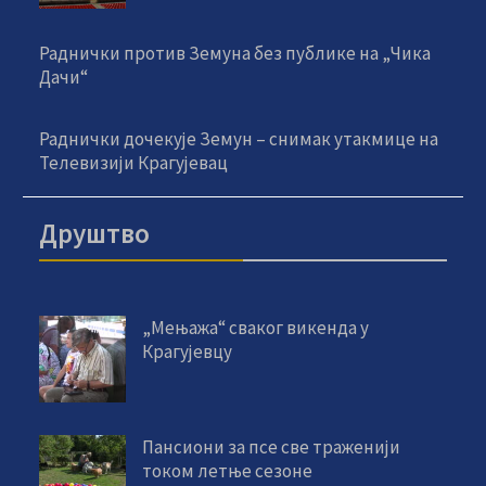
Раднички против Земуна без публике на „Чика
Дачи“
Раднички дочекује Земун – снимак утакмице на
Телевизији Крагујевац
Друштво
„Мењажа“ сваког викенда у
Крагујевцу
Пансиони за псе све траженији
током летње сезоне