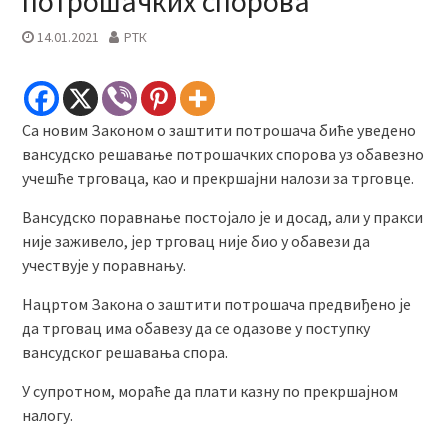
потрошачких спорова
14.01.2021
РТК
Са новим Законом о заштити потрошача биће уведено
вансудско решавање потрошачких спорова уз обавезно
учешће трговаца, као и прекршајни налози за трговце.
Вансудско поравнање постојало је и досад, али у пракси
није заживело, јер трговац није био у обавези да
учествује у поравнању.
Нацртом Закона о заштити потрошача предвиђено је
да трговац има обавезу да се одазове у поступку
вансудског решавања спора.
У супротном, мораће да плати казну по прекршајном
налогу.