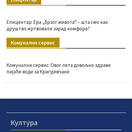
Епицентар: Ера „брзог живота“ – шта смо као
друштво жртвовали зарад комфора?
Комунални сервис
Комунални сервис: Овог лета довољно здраве
пијаће воде за Крагујевчане
Култура