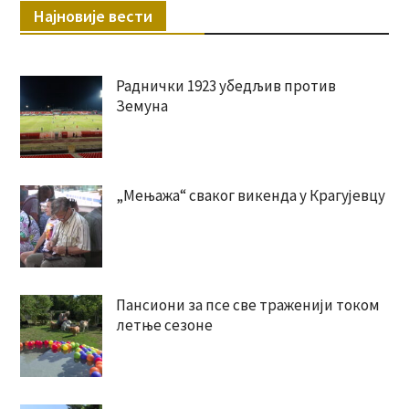
Најновије вести
Раднички 1923 убедљив против
Земуна
„Мењажа“ сваког викенда у Крагујевцу
Пансиони за псе све траженији током
летње сезоне