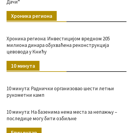
Дачи“
Хроника региона
Хроника региона: Инвестицијом вредном 205
милиона динара обухваћена реконструкција
цевовода у Книћу
10 минута
10 минута: Раднички организовао шести летњи
рукометни камп
10 минута: На базенима нема места за непажњу –
последице могу бити озбиљне
Епицентар