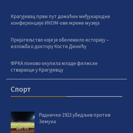
Крагујевац први пут домаћин међународне
конференције ИКОМ-ове мреже музеја
Пријатељство које је обележило историју –
изложба о доктору Кости Динићу
ФРКА поново окупила младе филмске
ствараоце у Крагујевцу
Спорт
Раднички 1923 убедљив против
Земуна