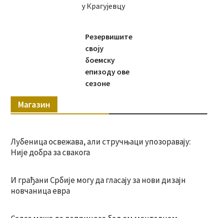
у Крагујевцу
Резервишите
своју
боемску
епизоду ове
сезоне
Магазин
Лубеница освежава, али стручњаци упозоравају:
Није добра за свакога
И грађани Србије могу да гласају за нови дизајн
новчаница евра