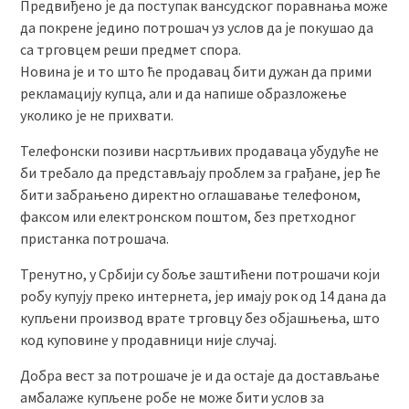
Предвиђено је да поступак вансудског поравнања може
да покрене једино потрошач уз услов да је покушао да
са трговцем реши предмет спора.
Новина је и то што ће продавац бити дужан да прими
рекламацију купца, али и да напише образложење
уколико је не прихвати.
Телефонски позиви насртљивих продаваца убудуће не
би требало да представљају проблем за грађане, јер ће
бити забрањено директно оглашавање телефоном,
факсом или електронском поштом, без претходног
пристанка потрошача.
Тренутно, у Србији су боље заштићени потрошачи који
робу купују преко интернета, јер имају рок од 14 дана да
купљени производ врате трговцу без објашњења, што
код куповине у продавници није случај.
Добра вест за потрошаче је и да остаје да достављање
амбалаже купљене робе не може бити услов за