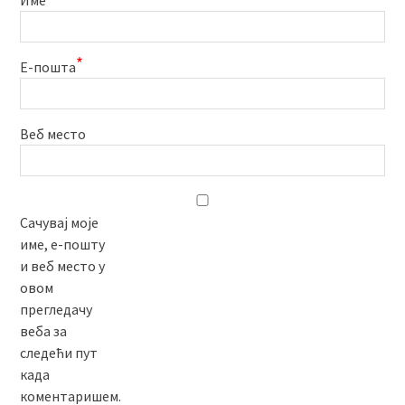
Име
*
Е-пошта
Веб место
Сачувај моје
име, е-пошту
и веб место у
овом
прегледачу
веба за
следећи пут
када
коментаришем.