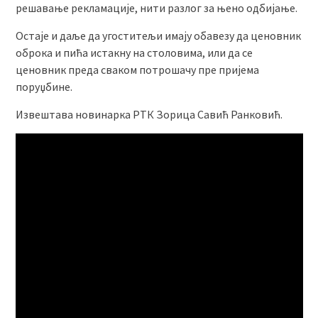
решавање рекламације, нити разлог за њено одбијање.
Остаје и даље да угоститељи имају обавезу да ценовник
оброка и пића истакну на столовима, или да се
ценовник преда сваком потрошачу пре пријема
поруџбине.
Извештава новинарка РТК Зорица Савић Ранковић.