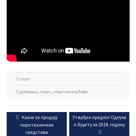
Спорт
дуговања
,
спорт
,
спортски клубови
Кретање
Previous
Next
Казне за продају
Утврђен предлог Одлуке
чланка
post:
post:
о буџету за 2018. годину
пиротехничких
средстава