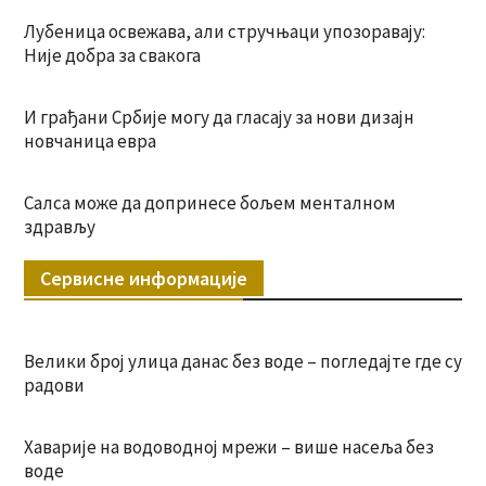
Лубеница освежава, али стручњаци упозоравају:
Није добра за свакога
И грађани Србије могу да гласају за нови дизајн
новчаница евра
Салса може да допринесе бољем менталном
здрављу
Сервисне информације
Велики број улица данас без воде – погледајте где су
радови
Хаварије на водоводној мрежи – више насеља без
воде