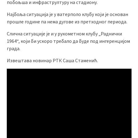
побољша и инфрастрултуру на стадиону.
Најбоља ситуација је у ватерполо клубу који је основан
прошле године па нема дугове из претходног периода.
Слична ситуације је и у рукометном клубу „Раднички
1964“, који би ускоро требало да буде под ингеренцијом
града.
Извештава новинар РТК Саша Стаменић.