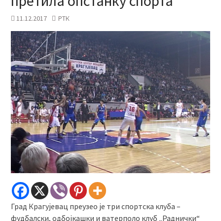
претила опстанку спорта
11.12.2017
РТК
Град Крагујевац преузео је три спортска клуба –
фудбалски, одбојкашки и ватерполо клуб „Раднички“