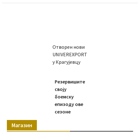
Отворен нови
UNIVEREXPORT
у Крагујевцу
Резервишите
своју
боемску
епизоду ове
сезоне
Магазин