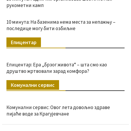
рукометни камп
10 минута: На базенима нема места за непажњу –
последице могу бити озбиљне
Епицентар
Епицентар: Ера „брзог живота“ – шта смо као
друштво жртвовали зарад комфора?
Комунални сервис
Комунални сервис: Овог лета довољно здраве
пијаће воде за Крагујевчане