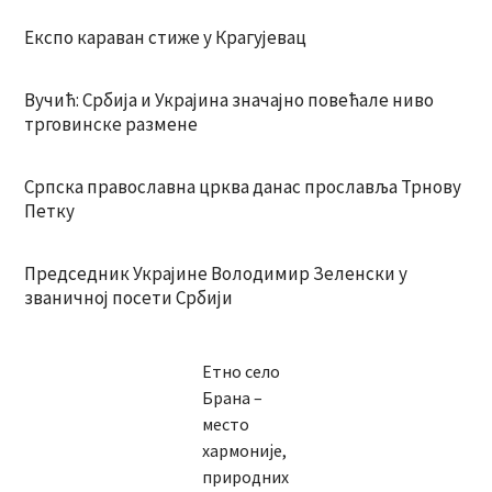
Експо караван стиже у Крагујевац
Вучић: Србија и Украјина значајно повећале ниво
трговинске размене
Српска православна црква данас прославља Трнову
Петку
Председник Украјине Володимир Зеленски у
званичној посети Србији
Етно село
Брана –
место
хармоније,
природних