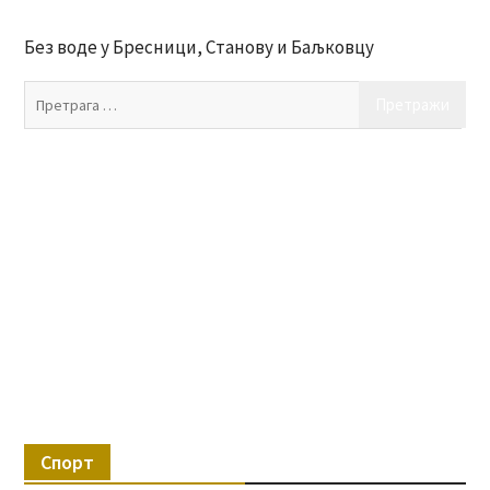
Без воде у Бресници, Станову и Баљковцу
Пр
за:
Спорт