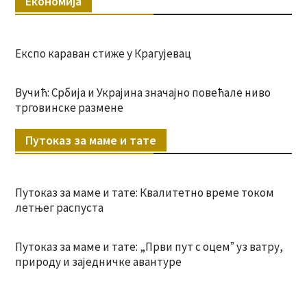
Економија
Експо караван стиже у Крагујевац
Вучић: Србија и Украјина значајно повећале ниво
трговинске размене
Путоказ за маме и тате
Путоказ за маме и тате: Квалитетно време током
летњег распуста
Путоказ за маме и тате: „Први пут с оцемˮ уз ватру,
природу и заједничке авантуре