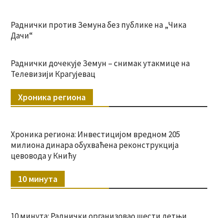
Раднички против Земуна без публике на „Чика
Дачи“
Раднички дочекује Земун – снимак утакмице на
Телевизији Крагујевац
Хроника региона
Хроника региона: Инвестицијом вредном 205
милиона динара обухваћена реконструкција
цевовода у Книћу
10 минута
10 минута: Раднички организовао шести летњи