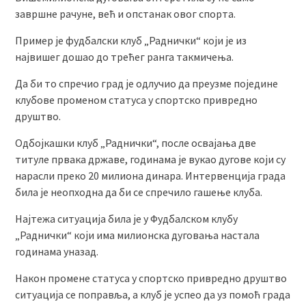
завршне рачуне, већ и опстанак овог спорта.
Пример је фудбалски клуб „Раднички“ који је из
највишег дошао до трећег ранга такмичења.
Да би то спречио град је одлучио да преузме поједине
клубове променом статуса у спортско привредно
друштво.
Одбојкашки клуб „Раднички“, после освајања две
титуле првака државе, годинама је вукао дугове који су
нарасли преко 20 милиона динара. Интервенција града
била је неопходна да би се спречило гашење клуба.
Најтежа ситуација била је у Фудбалском клубу
„Раднички“ који има милионска дуговања настала
годинама уназад.
Након промене статуса у спортско привредно друштво
ситуација се поправља, а клуб је успео да уз помоћ града