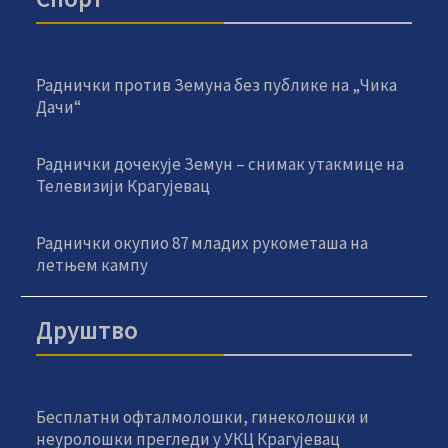
Раднички против Земуна без публике на „Чика
Дачи“
Раднички дочекује Земун – снимак утакмице на
Телевизији Крагујевац
Раднички окупио 87 младих рукометаша на
летњем кампу
Друштво
Бесплатни офталмолошки, гинеколошки и
неуролошки прегледи у УКЦ Крагујевац