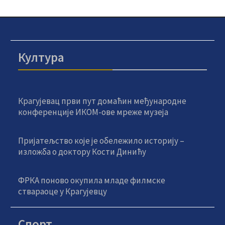
Култура
Крагујевац први пут домаћин међународне
конференције ИКОМ-ове мреже музеја
Пријатељство које је обележило историју –
изложба о доктору Кости Динићу
ФРКА поново окупила младе филмске
ствараоце у Крагујевцу
Спорт