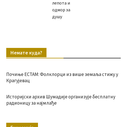
лепота и
одмор за
душу
Немате куда?
Почиње ЕСТАМ: Фолклорци из више земаља стижу у
Крагујевац
Историјски архив Шумадије организује бесплатну
радионицу за најмлађе