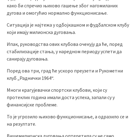
како би спречио њихово гашење због нагомиланих
дугова и омогућио нормално функционисање.
Ситуација је најтежа у одбојкашком и фудбалском клубу
који имају милионска дуговања.
Ипак, руководства ових клубова очекују да ће, поред
стабилизације стања, у наредном периоду успети да
санирају дуговања.
Поред ова три, град ће ускоро преузети и Рукометни
клуб „Раднички 1964“.
Многи крагујевачки спортски клубови, који су
протеклих година имали доста успеха, запали су у
финансијске проблеме.
То је угрозило њихово функционисање, а одразило се и
на резултате.
Вишемилионска дуговања оптеретила су не само