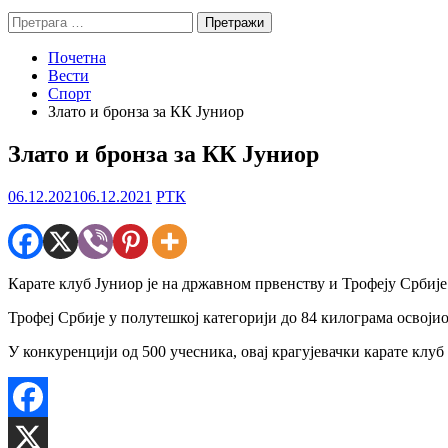
Претрага
за:
Почетна
Вести
Спорт
Злато и бронза за КК Јуниор
Злато и бронза за КК Јуниор
06.12.2021
06.12.2021
РТК
Карате клуб Јуниор je на државном првенству и Трофеју Србије 
Трофеј Србије у полутешкој категорији до 84 килограма освоји
У конкуренцији од 500 учесника, овај крагујевачки карате клуб