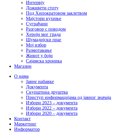
Интервју
Доживети стоту
Под Хипократовом заклетвом
Мајстори кухиње
Суграђани
Разговор с поводом
Хероји мог града
Шумадијски праг
Мој избор
Размотавање
Живот у боји
Сајамска хроника
Магазин
О нама
Јавне набавке
Документа
Скупштина друштва
Приступ информацијама од јавног значаја
Избори 2023 – документа
Избори 2022 – документа
Избори 2020 – документа
Контакт
Маркетинг
Информатор