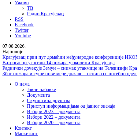
Уживо
ТВ
Радио Крагујевац
RSS
Facebook
Twitter
Youtube
07.08.2026.
Најновије
Крагујевац први пут домаћин међународне конференције ИКОМ
Ватрогасци угасили 14 пожара у околини Крагујевца
Раднички дочекује Земун – снимак утакмице на Телевизији Кра
Због пожара и суше нове мере државе – оснива се посебно од
О нама
Јавне набавке
Документа
Скупштина друштва
Приступ информацијама од јавног значаја
Избори 2023 – документа
Избори 2022 – документа
Избори 2020 – документа
Контакт
Маркетинг