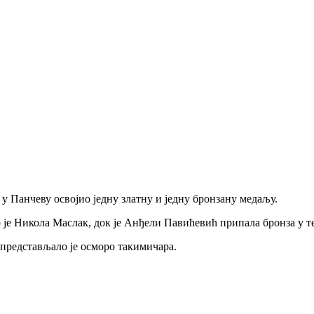
у Панчеву освојио једну златну и једну бронзану медаљу.
о је Никола Маслак, док је Анђели Павићевић припала бронза у т
 представљало је осморо такимичара.