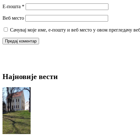
Е-пошта
*
Веб место
Сачувај моје име, е-пошту и веб место у овом прегледачу ве
Најновије вести