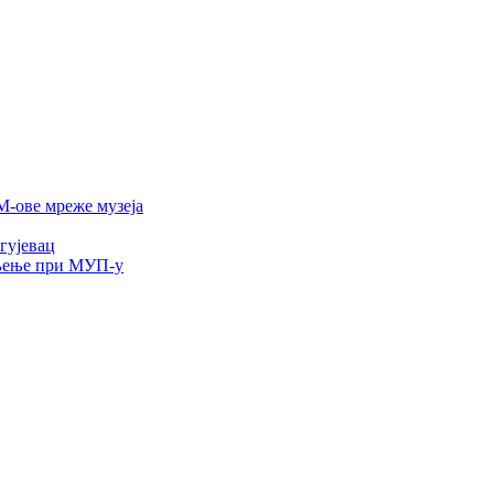
-ове мреже музеја
гујевац
ељење при МУП-у