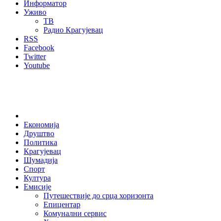
Информатор
Уживо
ТВ
Радио Крагујевац
RSS
Facebook
Twitter
Youtube
Home
Економија
Друштво
Политика
Крагујевац
Шумадија
Спорт
Култура
Емисије
Путешествије до срца хоризонта
Епицентар
Комунални сервис