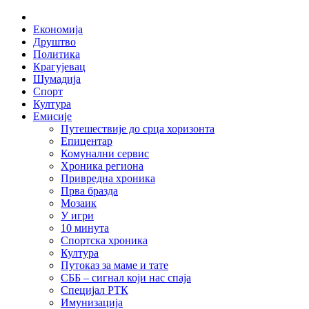
Skip
Home
to
Економија
content
Друштво
Политика
Крагујевац
Шумадија
Спорт
Култура
Емисије
Путешествије до срца хоризонта
Епицентар
Комунални сервис
Хроника региона
Привредна хроника
Прва бразда
Мозаик
У игри
10 минута
Спортска хроника
Култура
Путоказ за маме и тате
СББ – сигнал који нас спаја
Специјал РТК
Имунизација