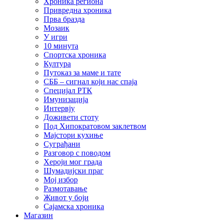
Хроника региона
Привредна хроника
Прва бразда
Мозаик
У игри
10 минута
Спортска хроника
Култура
Путоказ за маме и тате
СББ – сигнал који нас спаја
Специјал РТК
Имунизација
Интервју
Доживети стоту
Под Хипократовом заклетвом
Мајстори кухиње
Суграђани
Разговор с поводом
Хероји мог града
Шумадијски праг
Мој избор
Размотавање
Живот у боји
Сајамска хроника
Магазин