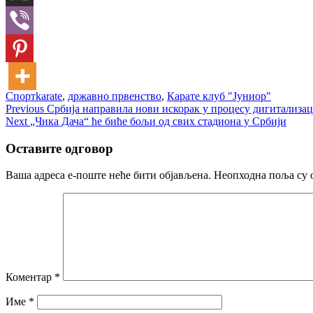
Спорт
karate
,
државно првенство
,
Карате клуб "Јуниор"
Кретање
Previous
Previous
Србија направила нови искорак у процесу дигитализац
Next
post:
Next
„Чика Дача“ ће биће бољи од свих стадиона у Србији
чланка
post:
Оставите одговор
Ваша адреса е-поште неће бити објављена.
Неопходна поља су 
Коментар
*
Име
*