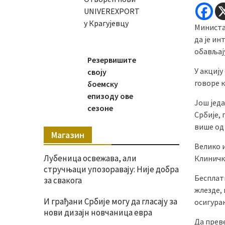
UNIVEREXPORT
у Крагујевцу
Министар
да је ин
обављају
Резервишите
У акцију
своју
говоре 
боемску
епизоду ове
Још једа
сезоне
Србије, 
више од
Магазин
Велико 
Лубеница освежава, али
Клиничк
стручњаци упозоравају: Није добра
Бесплат
за свакога
жлезде, 
И грађани Србије могу да гласају за
осигура
нови дизајн новчаница евра
Да прев