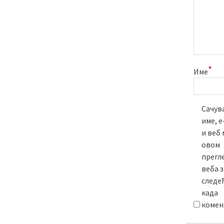
*
Име
Сачува
име, 
и веб 
овом
прегл
веба з
следе
када
комен