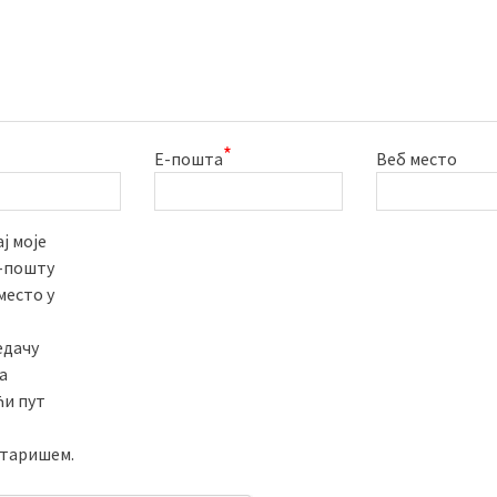
*
Е-пошта
Веб место
ј моје
е-пошту
место у
едачу
а
ћи пут
таришем.