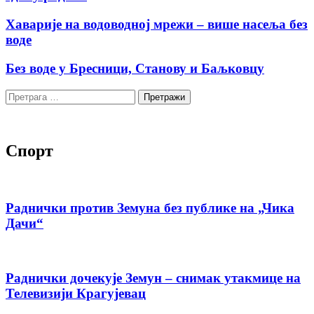
Хаварије на водоводној мрежи – више насеља без
воде
Без воде у Бресници, Станову и Баљковцу
Претрага
за:
Спорт
Раднички против Земуна без публике на „Чика
Дачи“
Раднички дочекује Земун – снимак утакмице на
Телевизији Крагујевац