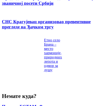
званичној посети Србији
СНС Крагујевац организовао превентивне
прегледе на Ђачком тргу
Етно село
Брана –
место
хармоније,
природних
лепота и
одмор за
душу
Немате куда?