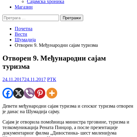
Сајамска хроника
Магазин
Претрага
за:
Почетна
Вести
Шумадија
Отворен 9. Међународни сајам туризма
Отворен 9. Међународни сајам
туризма
24.11.2017
24.11.2017
РТК
Девети међународни сајам туризма и сеоског туризма отворен
је данас на Шумадија сајму.
Сајам је отворила помоћница министра трговине, туризма и
телкомуникација Рената Пинџор, а после презентације
документарног филма „Дивостинка- шест миленијума