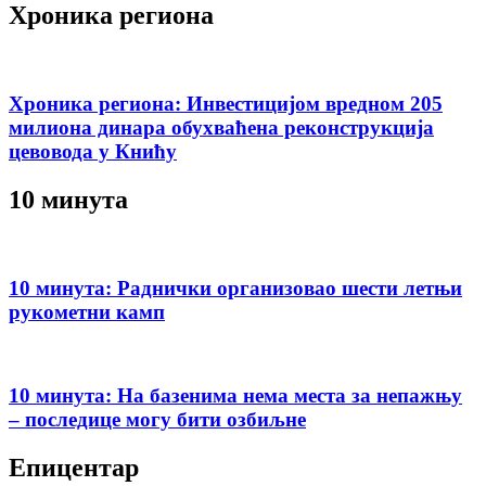
Хроника региона
Хроника региона: Инвестицијом вредном 205
милиона динара обухваћена реконструкција
цевовода у Книћу
10 минута
10 минута: Раднички организовао шести летњи
рукометни камп
10 минута: На базенима нема места за непажњу
– последице могу бити озбиљне
Епицентар