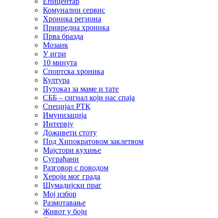
Епицентар
Комунални сервис
Хроника региона
Привредна хроника
Прва бразда
Мозаик
У игри
10 минута
Спортска хроника
Култура
Путоказ за маме и тате
СББ – сигнал који нас спаја
Специјал РТК
Имунизација
Интервју
Доживети стоту
Под Хипократовом заклетвом
Мајстори кухиње
Суграђани
Разговор с поводом
Хероји мог града
Шумадијски праг
Мој избор
Размотавање
Живот у боји