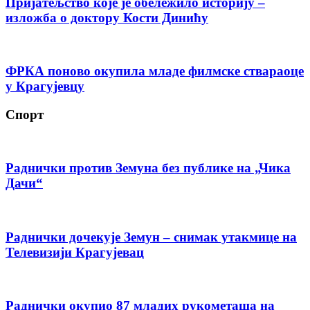
Пријатељство које је обележило историју –
изложба о доктору Кости Динићу
ФРКА поново окупила младе филмске ствараоце
у Крагујевцу
Спорт
Раднички против Земуна без публике на „Чика
Дачи“
Раднички дочекује Земун – снимак утакмице на
Телевизији Крагујевац
Раднички окупио 87 младих рукометаша на