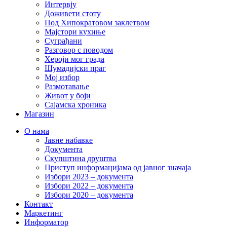
Интервју
Доживети стоту
Под Хипократовом заклетвом
Мајстори кухиње
Суграђани
Разговор с поводом
Хероји мог града
Шумадијски праг
Мој избор
Размотавање
Живот у боји
Сајамска хроника
Магазин
О нама
Јавне набавке
Документа
Скупштина друштва
Приступ информацијама од јавног значаја
Избори 2023 – документа
Избори 2022 – документа
Избори 2020 – документа
Контакт
Маркетинг
Информатор