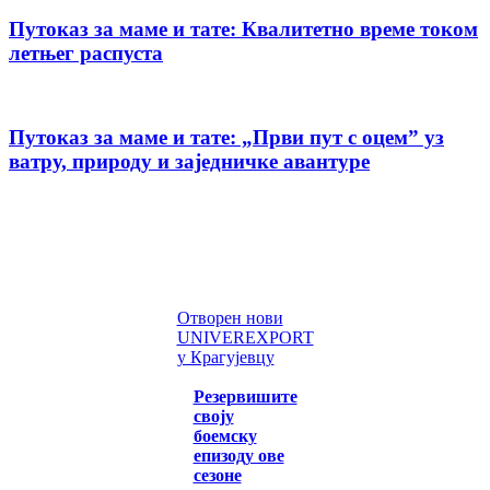
Путоказ за маме и тате: Квалитетно време током
летњег распуста
Путоказ за маме и тате: „Први пут с оцемˮ уз
ватру, природу и заједничке авантуре
Отворен нови
UNIVEREXPORT
у Крагујевцу
Резервишите
своју
боемску
епизоду ове
сезоне