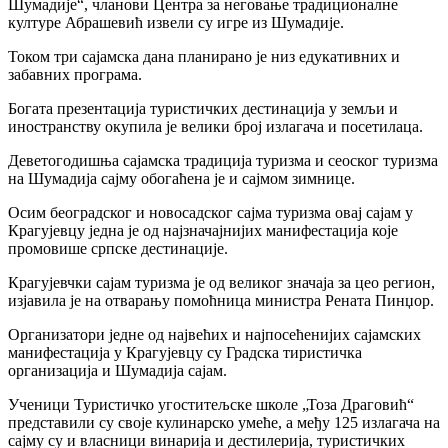
Шумадије“, чланови Центра за неговање традиционалне
културе Абрашевић извели су игре из Шумадије.
Током три сајамска дана планирано је низ едукативних и
забавних програма.
Богата презентација туристичких дестинација у земљи и
иностранству окупила је велики број излагача и посетилаца.
Деветогодишња сајамска традиција туризма и сеоског туризма
на Шумадија сајму обогаћена је и сајмом зимнице.
Осим београдског и новосадског сајма туризма овај сајам у
Крагујевцу једна је од најзначајнијих манифестација које
промовише српске дестинације.
Крагујевчки сајам туризма је од великог значаја за цео регион,
изјавила је на отварању помоћница министра Рената Пинџор.
Организатори једне од највећих и најпосећенијих сајамских
манифестација у Крагујевцу су Градска тиристичка
организација и Шумадија сајам.
Ученици Туристичко угоститељске школе „Тоза Драговић“
представили су своје кулинарско умеће, а међу 125 излагача на
сајму су и власници винарија и дестилерија, туристичких