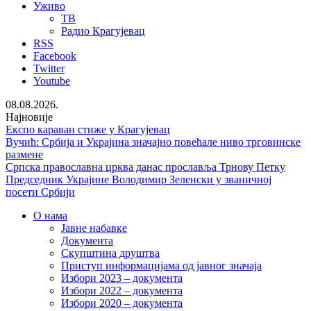
Уживо
ТВ
Радио Крагујевац
RSS
Facebook
Twitter
Youtube
08.08.2026.
Најновије
Експо караван стиже у Крагујевац
Вучић: Србија и Украјина значајно повећале ниво трговинске
размене
Српска православна црква данас прославља Трнову Петку
Председник Украјине Володимир Зеленски у званичној
посети Србији
О нама
Јавне набавке
Документа
Скупштина друштва
Приступ информацијама од јавног значаја
Избори 2023 – документа
Избори 2022 – документа
Избори 2020 – документа