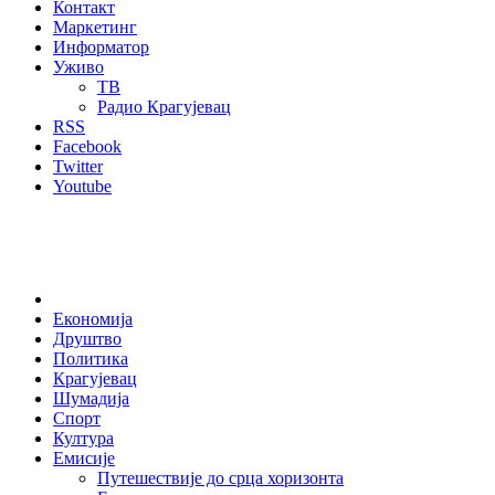
Контакт
Маркетинг
Информатор
Уживо
ТВ
Радио Крагујевац
RSS
Facebook
Twitter
Youtube
Home
Економија
Друштво
Политика
Крагујевац
Шумадија
Спорт
Култура
Емисије
Путешествије до срца хоризонта