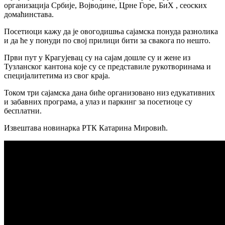
организација Србије, Војводине, Црне Горе, БиХ , сеоских
домаћинстава.
Посетиоци кажу да је овогодишња сајамска понуда разнолика
и да ће у понуди по свој прилици бити за свакога по нешто.
Први пут у Крагујевац су на сајам дошле су и жене из
Тузланског кантона које су се представиле рукотворинама и
специјалитетима из свог краја.
Током три сајамска дана биће организовано низ едукативних
и забавних програма, а улаз и паркинг за посетиоце су
бесплатни.
Извештава новинарка РТК Катарина Мировић.