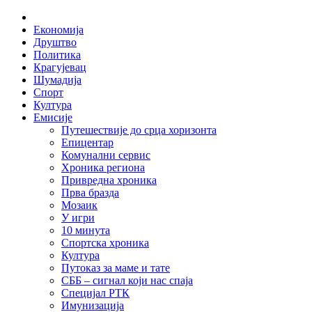
Skip
Home
to
Економија
content
Друштво
Политика
Крагујевац
Шумадија
Спорт
Култура
Емисије
Путешествије до срца хоризонта
Епицентар
Комунални сервис
Хроника региона
Привредна хроника
Прва бразда
Мозаик
У игри
10 минута
Спортска хроника
Култура
Путоказ за маме и тате
СББ – сигнал који нас спаја
Специјал РТК
Имунизација