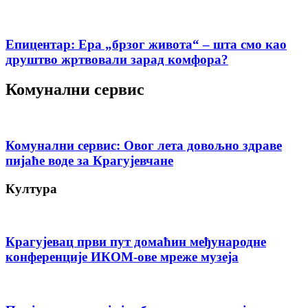
Епицентар: Ера „брзог живота“ – шта смо као
друштво жртвовали зарад комфора?
Комунални сервис
Комунални сервис: Овог лета довољно здраве
пијаће воде за Крагујевчане
Култура
Крагујевац први пут домаћин међународне
конференције ИКОМ-ове мреже музеја