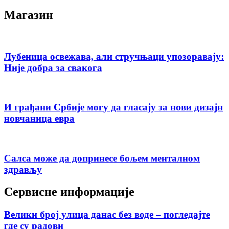
Магазин
Лубеница освежава, али стручњаци упозоравају:
Није добра за свакога
И грађани Србије могу да гласају за нови дизајн
новчаница евра
Салса може да допринесе бољем менталном
здрављу
Сервисне информације
Велики број улица данас без воде – погледајте
где су радови