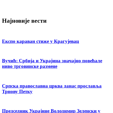
Најновије вести
Експо караван стиже у Крагујевац
Вучић: Србија и Украјина значајно повећале
ниво трговинске размене
Српска православна црква данас прославља
Трнову Петку
Председник Украјине Володимир Зеленски у