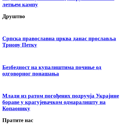
летњем кампу
Друштво
Српска православна црква данас прославља
Трнову Петку
Безбедност на купалиштима почиње од
одговорног понашања
Млади из ратом погођених подручја Украјине
бораве у крагујевачком одмаралишту на
Копаонику
Пратите нас