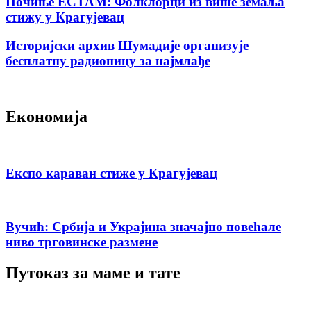
Почиње ЕСТАМ: Фолклорци из више земаља
стижу у Крагујевац
Историјски архив Шумадије организује
бесплатну радионицу за најмлађе
Економија
Експо караван стиже у Крагујевац
Вучић: Србија и Украјина значајно повећале
ниво трговинске размене
Путоказ за маме и тате