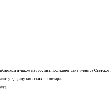
либарском пушком из тростава последњег дана турнира Светског 
љаштву, двојицу кинеских такмичара.
руга.