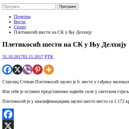
Претрага
за:
Почетна
Вести
Спорт
Плетикосић шести на СК у Њу Делхију
Плетикосић шести на СК у Њу Делхију
31.10.2017
01.11.2017
РТК
Стрелац Стеван Плетикосић заузео је 6. место у гађању малока
Иза себе је оставио представнике највеће силе у светском стре
Плетикосић је у квалификацијама заузео шесто место са 1.172 к