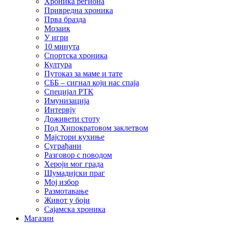
Хроника региона
Привредна хроника
Прва бразда
Мозаик
У игри
10 минута
Спортска хроника
Култура
Путоказ за маме и тате
СББ – сигнал који нас спаја
Специјал РТК
Имунизација
Интервју
Доживети стоту
Под Хипократовом заклетвом
Мајстори кухиње
Суграђани
Разговор с поводом
Хероји мог града
Шумадијски праг
Мој избор
Размотавање
Живот у боји
Сајамска хроника
Магазин