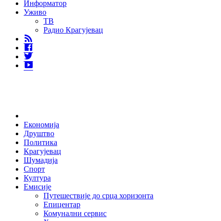
Информатор
Уживо
ТВ
Радио Крагујевац
RSS
Facebook
Twitter
Youtube
Home
Економија
Друштво
Политика
Крагујевац
Шумадија
Спорт
Култура
Емисије
Путешествије до срца хоризонта
Епицентар
Комунални сервис