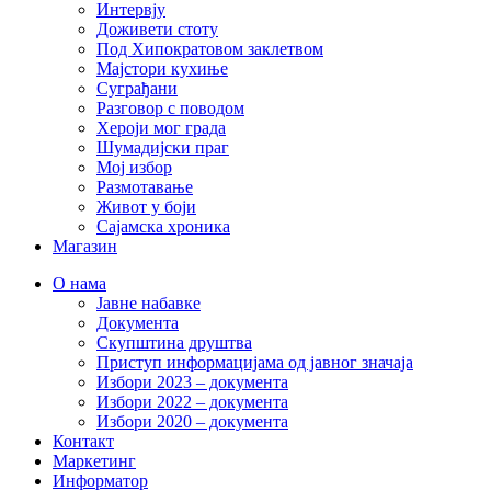
Интервју
Доживети стоту
Под Хипократовом заклетвом
Мајстори кухиње
Суграђани
Разговор с поводом
Хероји мог града
Шумадијски праг
Мој избор
Размотавање
Живот у боји
Сајамска хроника
Магазин
О нама
Јавне набавке
Документа
Скупштина друштва
Приступ информацијама од јавног значаја
Избори 2023 – документа
Избори 2022 – документа
Избори 2020 – документа
Контакт
Маркетинг
Информатор