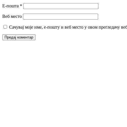
Е-пошта
*
Веб место
Сачувај моје име, е-пошту и веб место у овом прегледачу ве