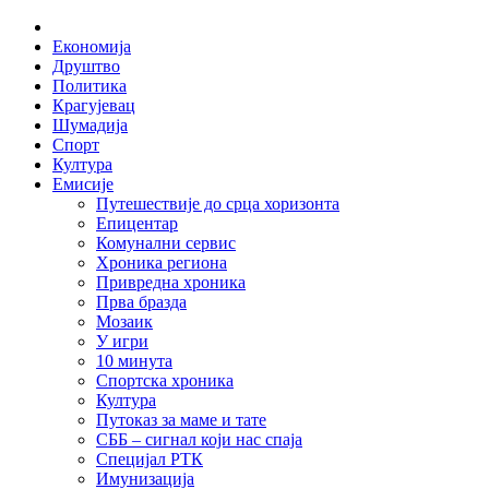
Skip
Home
to
Економија
content
Друштво
Политика
Крагујевац
Шумадија
Спорт
Култура
Емисије
Путешествије до срца хоризонта
Епицентар
Комунални сервис
Хроника региона
Привредна хроника
Прва бразда
Мозаик
У игри
10 минута
Спортска хроника
Култура
Путоказ за маме и тате
СББ – сигнал који нас спаја
Специјал РТК
Имунизација