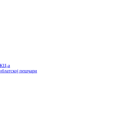
УКЦ-а
иблатској пешчари