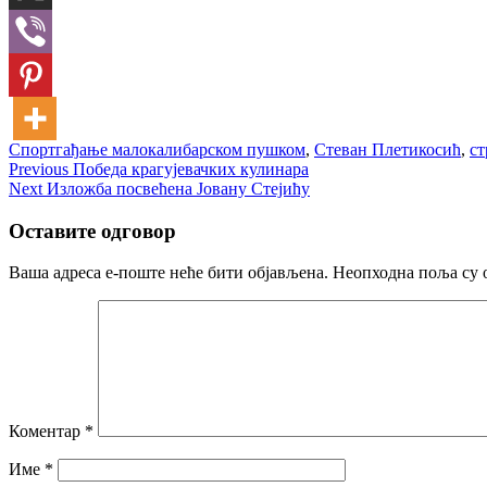
Спорт
гађањe малокалибарском пушком
,
Стеван Плетикосић
,
с
Кретање
Previous
Previous
Победа крагујевачких кулинара
Next
post:
Next
Изложба посвећена Јовану Стејићу
чланка
post:
Оставите одговор
Ваша адреса е-поште неће бити објављена.
Неопходна поља су 
Коментар
*
Име
*