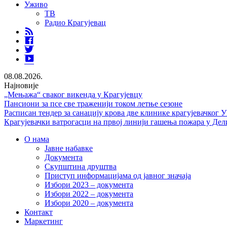
Уживо
ТВ
Радио Крагујевац
RSS
Facebook
Twitter
Youtube
08.08.2026.
Најновије
„Мењажа“ сваког викенда у Крагујевцу
Пансиони за псе све траженији током летње сезоне
Расписан тендер за санацију крова две клинике крагујевачког 
Крагујевачки ватрогасци на првој линији гашења пожара у Дел
О нама
Јавне набавке
Документа
Скупштина друштва
Приступ информацијама од јавног значаја
Избори 2023 – документа
Избори 2022 – документа
Избори 2020 – документа
Контакт
Маркетинг