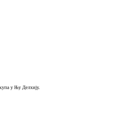
купа у Њу Делхију.