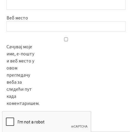
Веб место
Сачувај моје
име, е-пошту
и веб место у
овом
прегледачу
веба за
следећи пут
када
коментаришем.