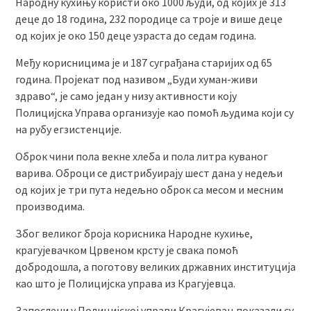
Народну кухињу користи око 1000 људи, од којих је 313
деце до 18 година, 232 породице са троје и више деце
од којих је око 150 деце узраста до седам година.
Међу корисницима је и 187 суграђана старијих од 65
година. Пројекат под називом „Буди хуман-живи
здраво“, је само један у низу активности коју
Полицијска Управа организује као помоћ људима који су
на рубу егзистенције.
Оброк чини пола векне хлеба и пола литра куваног
варива. Оброци се дистрибуирају шест дана у недељи
од којих је три пута недељно оброк са месом и месним
производима.
Због великог броја корисника Народне кухиње,
крагујевачком Црвеном крсту је свака помоћ
добродошла, а поготову великих државних институција
као што је Полицијска управа из Крагујевца.
Запослени у Полицијској управи Крагујевац показали су