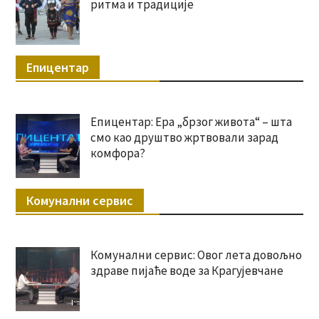
ритма и традиције
Епицентар
Епицентар: Ера „брзог живота“ – шта
смо као друштво жртвовали зарад
комфора?
Комунални сервис
Комунални сервис: Овог лета довољно
здраве пијаће воде за Крагујевчане