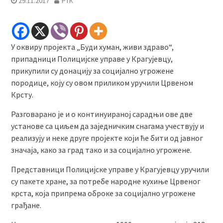
29.11.2017
РТК
У оквиру пројекта „Буди хуман, живи здраво“,
припадници Полицијске управе у Крагујевцу,
прикупили су донацију за социјално угрожене
породице, коју су овом приликом уручили Црвеном
Крсту.
Разговарано је и о континуираној сарадњи ове две
установе са циљем да заједничким снагама учествују и
реализују и неке друге пројекте који ће бити од јавног
значаја, како за град тако и за социјално угрожене.
Представници Полицијске управе у Крагујевцу уручили
су пакете хране, за потребе народне кухиње Црвеног
крста, која припрема оброке за социјално угрожене
грађане.