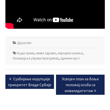
Друштво
Буди хуман
,
живи здраво
,
народна кухиња
,
Полицијска управа Крагујевац
,
Црвени крст
Кретање
Previous
Next
Сузбијање корупције
Усвојен план за бољи
чланка
post:
post:
приоритет Владе Србије
положај особа са
инвалидитетом