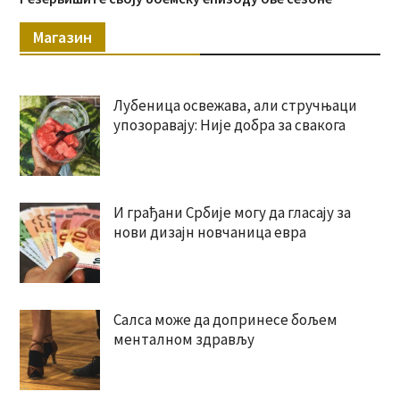
Магазин
Лубеница освежава, али стручњаци
упозоравају: Није добра за свакога
И грађани Србије могу да гласају за
нови дизајн новчаница евра
Салса може да допринесе бољем
менталном здрављу