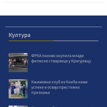
Култура
ФРКА поново окупила младе
филмске ствараоце у Крагујевцу
Књижевни клуб из Кнића ниже
успехе и осваја престижна
признања