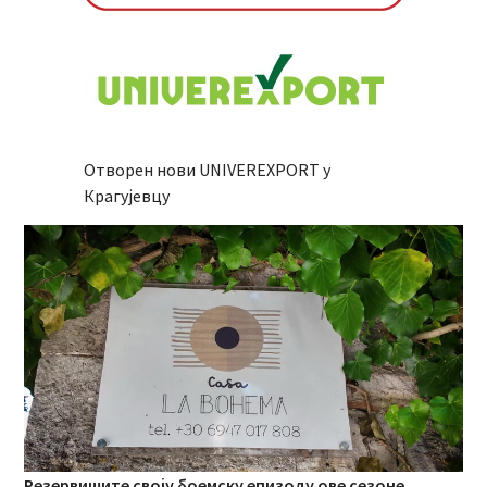
Отворен нови UNIVEREXPORT у
Крагујевцу
Резервишите своју боемску епизоду ове сезоне