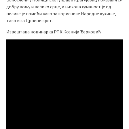
добру вољу и велико срце, а њихова хуманост је од
велике је помоћи како за кориснике Народне кухиње,
тако и за Црвени крст.
Извештава новинарка РТК Ксенија Ђерковић