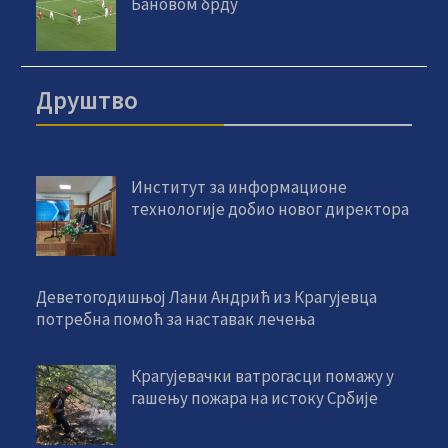
Бановом брду
Друштво
Институт за информационе
технологије добио новог директора
Деветогодишњој Лани Андрић из Крагујевца
потребна помоћ за наставак лечења
Крагујевачки ватрогасци помажу у
гашењу пожара на истоку Србије