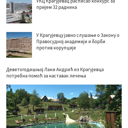
УКЦ Крагујевац расписао конкурс за
пријем 32 радника
У Крагујевцу јавно слушање о Закону о
Правосудној академији и борби
против корупције
Деветогодишњој Лани Андрић из Крагујевца
потребна помоћ за наставак лечења