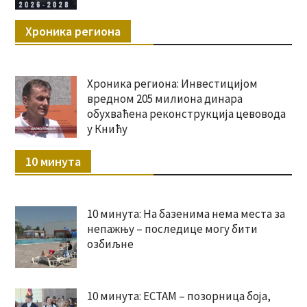
Хроника региона
Хроника региона: Инвестицијом
вредном 205 милиона динара
обухваћена реконструкција цевовода
у Книћу
10 минута
10 минута: На базенима нема места за
непажњу – последице могу бити
озбиљне
10 минута: ЕСТАМ – позорница боја,