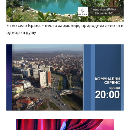
Етно село Брана – место хармоније, природних лепота и
одмор за душу