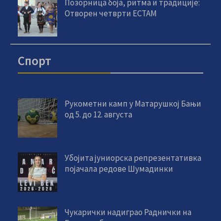
Позорница боја, ритма и традиције:
Отворен четврти ЕСТАМ
Спорт
Рукометни камп у Матарушкој Бањи
од 5. до 12. августа
Убојита јуниорска репрезентативка
појачала редове Шумадинки
Чукарички надиграо Раднички на