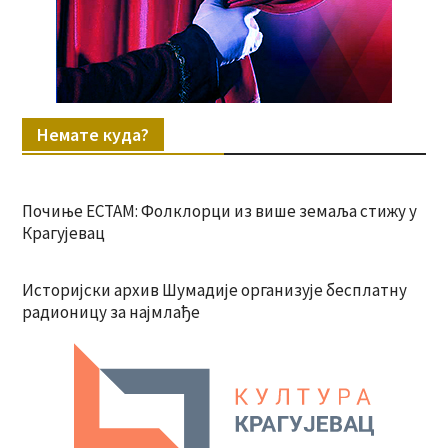
Немате куда?
Почиње ЕСТАМ: Фолклорци из више земаља стижу у
Крагујевац
Историјски архив Шумадије организује бесплатну
радионицу за најмлађе