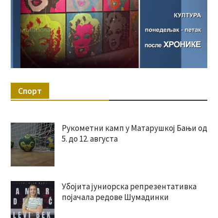
Спорт
Рукометни камп у Матарушкој Бањи од
5. до 12. августа
Убојита јуниорска репрезентативка
појачала редове Шумадинки