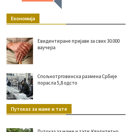
Економија
Евидентиране пријаве за свих 30.000
ваучера
Спољнотрговинска размена Србије
порасла 5,8 одсто
Путоказ за маме и тате
Путоказ за маме и тате: Квалитетно