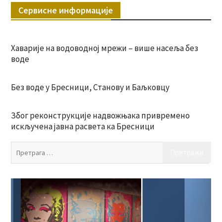
Сервисне информације
Хаварије на водоводној мрежи – више насеља без
воде
Без воде у Бресници, Станову и Баљковцу
Због реконструкције надвожњака привремено
искључена јавна расвета ка Бресници
Пр
за: