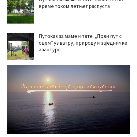
време током летњег распуста
Путоказ за маме и тате: „Први пут с
оцемˮ уз ватру, природу и заједничке
авантуре