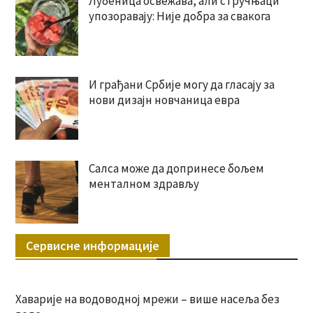
Лубеница освежава, али стручњаци
упозоравају: Није добра за свакога
И грађани Србије могу да гласају за
нови дизајн новчаница евра
Салса може да допринесе бољем
менталном здрављу
Сервисне информације
Хаварије на водоводној мрежи – више насеља без