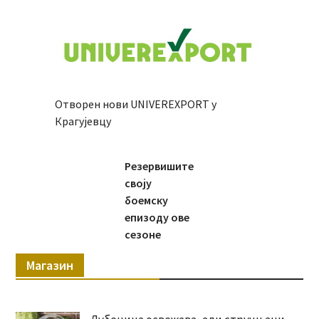
Отворен нови UNIVEREXPORT у
Крагујевцу
Резервишите
своју
боемску
епизоду ове
сезоне
Магазин