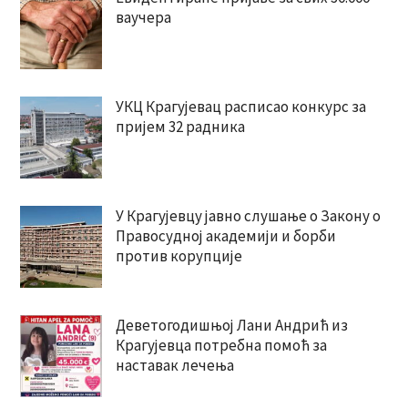
ваучера
УКЦ Крагујевац расписао конкурс за
пријем 32 радника
У Крагујевцу јавно слушање о Закону о
Правосудној академији и борби
против корупције
Деветогодишњој Лани Андрић из
Крагујевца потребна помоћ за
наставак лечења