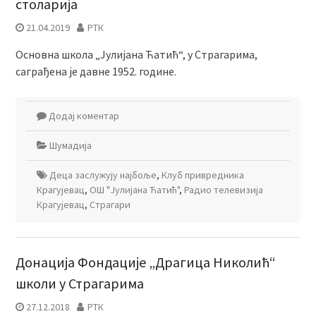
столарија
21.04.2019
РТК
Основна школа „Јулијана Ћатић“, у Страгарима,
саграђена је давне 1952. године.
Додај коментар
Шумадија
Деца заслужују најбоље
,
Клуб привредника
Крагујевац
,
ОШ "Јулијана Ћатић"
,
Радио телевизија
Крагујевац
,
Страгари
Донација Фондације „Драгица Николић“
школи у Страгарима
27.12.2018
РТК