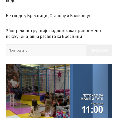
воде
Без воде у Бресници, Станову и Баљковцу
Због реконструкције надвожњака привремено
искључена јавна расвета ка Бресници
Пр
за: