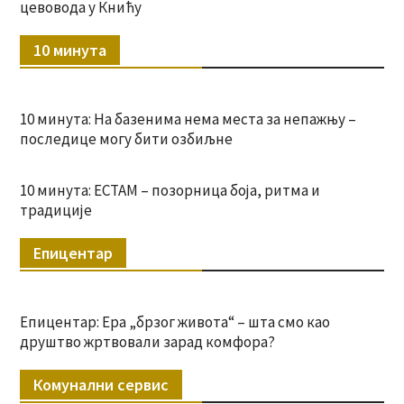
цевовода у Книћу
10 минута
10 минута: На базенима нема места за непажњу –
последице могу бити озбиљне
10 минута: ЕСТАМ – позорница боја, ритма и
традиције
Епицентар
Епицентар: Ера „брзог живота“ – шта смо као
друштво жртвовали зарад комфора?
Комунални сервис