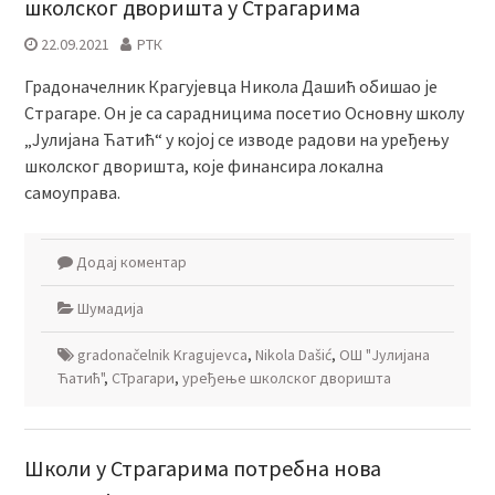
школског дворишта у Страгарима
22.09.2021
РТК
Градоначелник Крагујевца Никола Дашић обишао је
Страгаре. Он је са сарадницима посетио Основну школу
„Јулијана Ћатић“ у којој се изводе радови на уређењу
школског дворишта, које финансира локална
самоуправа.
Додај коментар
Шумадија
gradonačelnik Kragujevca
,
Nikola Dašić
,
ОШ "Јулијана
Ћатић"
,
СТрагари
,
уређење школског дворишта
Школи у Страгарима потребна нова