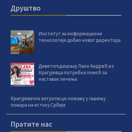
Друштво
Институт за информационе
технологије добио новог директора
Деветогодишњој Лани Андрић из
Крагујевца потребна помоћ за
наставак лечења
Крагујевачки ватрогасци помажу у гашењу
пожара на истоку Србије
Пратите нас