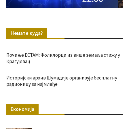
Немате куда?
Почиње ЕСТАМ: Фолклорци из више земаља стижу у
Крагујевац
Историјски архив Шумадије организује бесплатну
радионицу за најмлађе
Економија