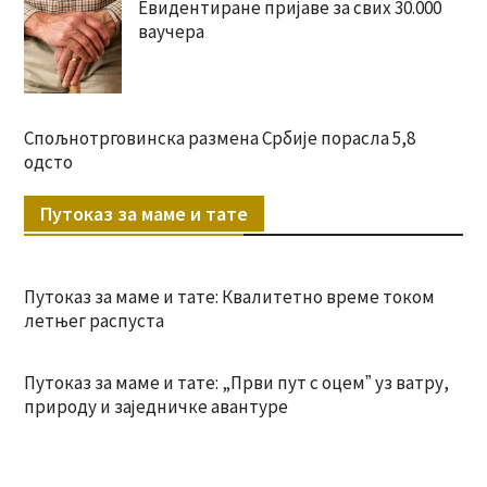
Евидентиране пријаве за свих 30.000
ваучера
Спољнотрговинска размена Србије порасла 5,8
одсто
Путоказ за маме и тате
Путоказ за маме и тате: Квалитетно време током
летњег распуста
Путоказ за маме и тате: „Први пут с оцемˮ уз ватру,
природу и заједничке авантуре