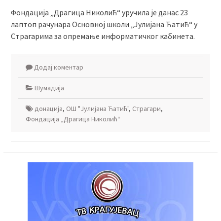
Фондација „Драгица Николић“ уручила је данас 23
лаптоп рачунара Основној школи „Јулијана Ћатић“ у
Страгарима за опремање информатичког кабинета.
Додај коментар
Шумадија
донација
,
ОШ "Јулијана Ћатић"
,
Страгари
,
Фондација „Драгица Николић“