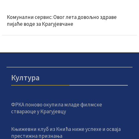
Комунални сервис: Овог лета довољно здраве
пијаће воде за Крагујевчане
Култура
ФРКА поново окупила младе филмске
ствараоце у Крагујевцу
Књижевни клуб из Кнића ниже успехе и осваја
престижна признања