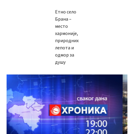
Етно село
Брана –
место
хармоније,
природних
лепота и
одмор за
душу