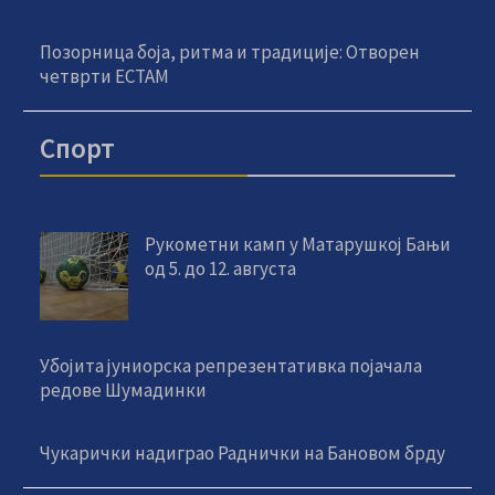
Позорница боја, ритма и традиције: Отворен
четврти ЕСТАМ
Спорт
Рукометни камп у Матарушкој Бањи
од 5. до 12. августа
Убојита јуниорска репрезентативка појачала
редове Шумадинки
Чукарички надиграо Раднички на Бановом брду