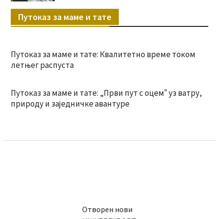
Путоказ за маме и тате
Путоказ за маме и тате: Квалитетно време током
летњег распуста
Путоказ за маме и тате: „Први пут с оцемˮ уз ватру,
природу и заједничке авантуре
Отворен нови