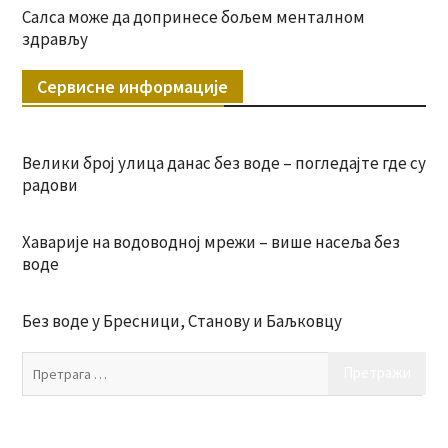
Салса може да допринесе бољем менталном
здрављу
Сервисне информације
Велики број улица данас без воде – погледајте где су
радови
Хаварије на водоводној мрежи – више насеља без
воде
Без воде у Бресници, Станову и Баљковцу
Пр
за: