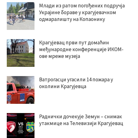
Млади из ратом погођених подручја
Украјине бораве у крагујевачком
одмаралишту на Копаонику
Крагујевац први пут домаћин
међународне конференције ИКОМ-
ове мреже музеја
Ватрогасци угасили 14 пожара у
околини Крагујевца
Раднички дочекује Земун – снимак
утакмице на Телевизији Крагујевац