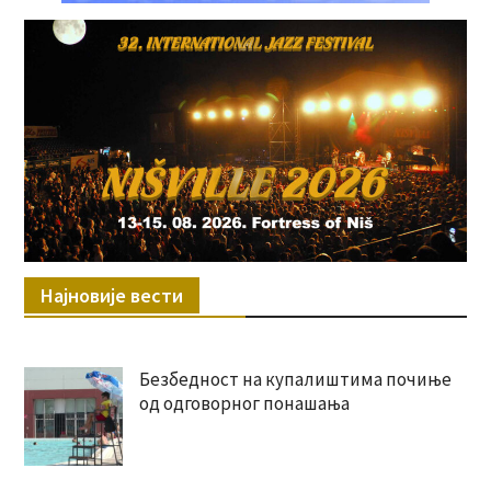
Најновије вести
Безбедност на купалиштима почиње
од одговорног понашања