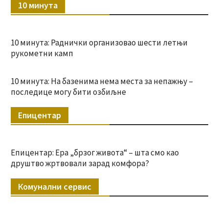
10 минута
10 минута: Раднички организовао шести летњи
рукометни камп
10 минута: На базенима нема места за непажњу –
последице могу бити озбиљне
Епицентар
Епицентар: Ера „брзог живота“ – шта смо као
друштво жртвовали зарад комфора?
Комунални сервис