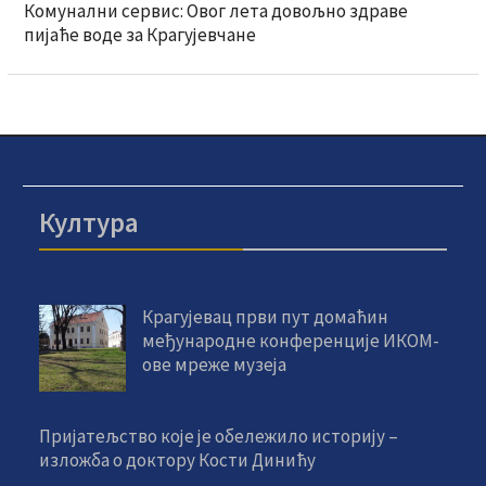
Комунални сервис: Овог лета довољно здраве
пијаће воде за Крагујевчане
Култура
Крагујевац први пут домаћин
међународне конференције ИКОМ-
ове мреже музеја
Пријатељство које је обележило историју –
изложба о доктору Кости Динићу