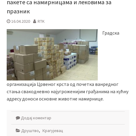
пакете са намирницама и лековима за
празник
16.04.2020
RTK
Градска
организација Црвеног крста од почетка ванредног
стања свакодневно најугроженијим грађанима на кућну
адресу доноси основне животне намирнице.
Додај коментар
Друштво
,
Крагујевац