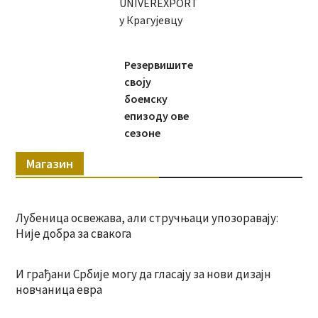
UNIVEREXPORT
у Крагујевцу
Резервишите
своју
боемску
епизоду ове
сезоне
Магазин
Лубеница освежава, али стручњаци упозоравају:
Није добра за свакога
И грађани Србије могу да гласају за нови дизајн
новчаница евра