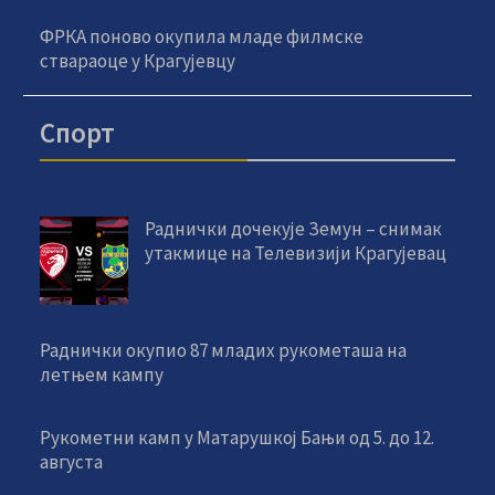
ФРКА поново окупила младе филмске
ствараоце у Крагујевцу
Спорт
Раднички дочекује Земун – снимак
утакмице на Телевизији Крагујевац
Раднички окупио 87 младих рукометаша на
летњем кампу
Рукометни камп у Матарушкој Бањи од 5. до 12.
августа