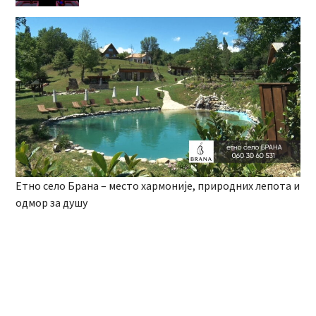
Етно село Брана – место хармоније, природних лепота и
одмор за душу