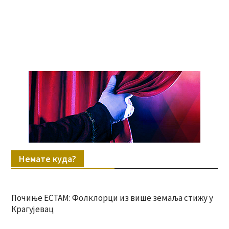
Немате куда?
Почиње ЕСТАМ: Фолклорци из више земаља стижу у
Крагујевац