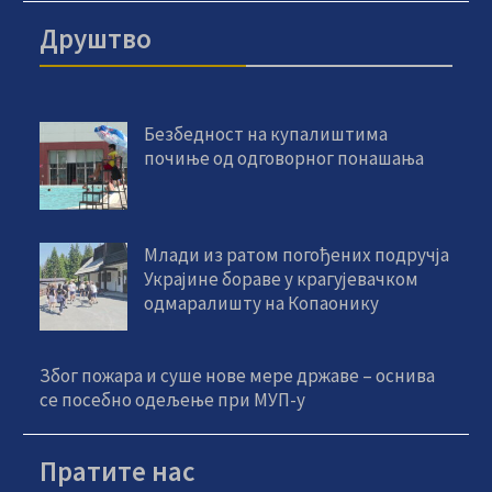
Друштво
Безбедност на купалиштима
почиње од одговорног понашања
Млади из ратом погођених подручја
Украјине бораве у крагујевачком
одмаралишту на Копаонику
Због пожара и суше нове мере државе – оснива
се посебно одељење при МУП-у
Пратите нас