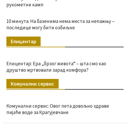
рукометни камп
10 минута: На базенима нема места за непажњу –
последице могу бити озбиљне
Епицентар
Епицентар: Ера „брзог живота“ – шта смо као
друштво жртвовали зарад комфора?
Комунални сервис
Комунални сервис: Овог лета довољно здраве
пијаће воде за Крагујевчане