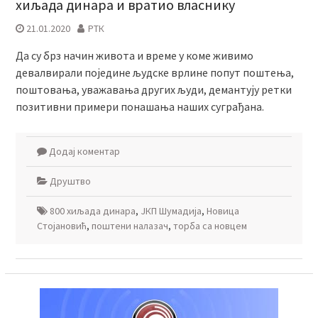
хиљада динара и вратио власнику
21.01.2020
РТК
Да су брз начин живота и време у коме живимо
девалвирали поједине људске врлине попут поштења,
поштовања, уважавања других људи, демантују ретки
позитивни примери понашања наших суграђана.
Додај коментар
Друштво
800 хиљада динара
,
ЈКП Шумадија
,
Новица
Стојановић
,
поштени налазач
,
торба са новцем