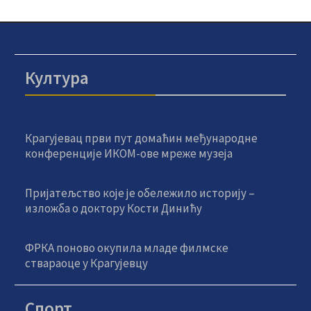
Култура
Крагујевац први пут домаћин међународне
конференције ИКОМ-ове мреже музеја
Пријатељство које је обележило историју –
изложба о доктору Кости Динићу
ФРКА поново окупила младе филмске
ствараоце у Крагујевцу
Спорт