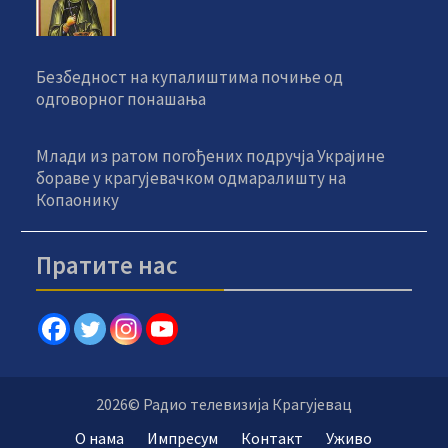
Безбедност на купалиштима почиње од
одговорног понашања
Млади из ратом погођених подручја Украјине
бораве у крагујевачком одмаралишту на
Копаонику
Пратите нас
2026© Радио телевизија Крагујевац
О нама
Импресум
Контакт
Уживо