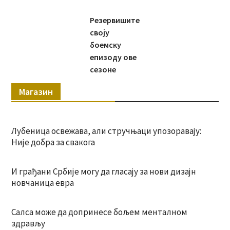
Резервишите
своју
боемску
епизоду ове
сезоне
Магазин
Лубеница освежава, али стручњаци упозоравају:
Није добра за свакога
И грађани Србије могу да гласају за нови дизајн
новчаница евра
Салса може да допринесе бољем менталном
здрављу