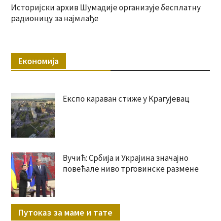
Историјски архив Шумадије организује бесплатну
радионицу за најмлађе
Економија
Експо караван стиже у Крагујевац
Вучић: Србија и Украјина значајно
повећале ниво трговинске размене
Путоказ за маме и тате