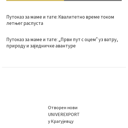
Путоказ за маме и тате: Квалитетно време током
летњег распуста
Путоказ за маме и тате: „Први пут с оцемˮ уз ватру,
природу и заједничке авантуре
Отворен нови
UNIVEREXPORT
у Крагујевцу