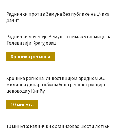
Раднички против Земуна без публике на „Чика
Дачи“
Раднички дочекује Земун – снимак утакмице на
Телевизији Крагујевац
Хроника региона
Хроника региона: Инвестицијом вредном 205
милиона динара обухваћена реконструкција
цевовода у Книћу
10 минута
10 минута: Раднички организовао шести летњи