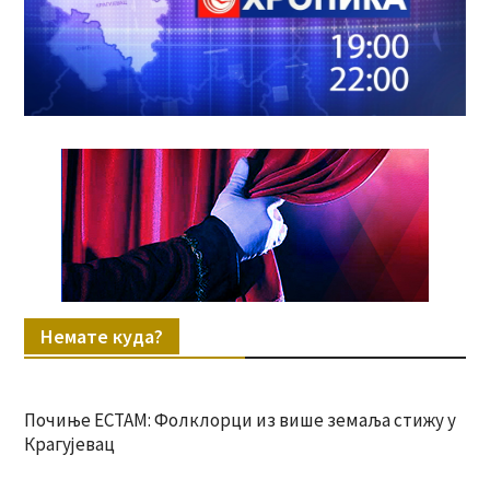
Немате куда?
Почиње ЕСТАМ: Фолклорци из више земаља стижу у
Крагујевац