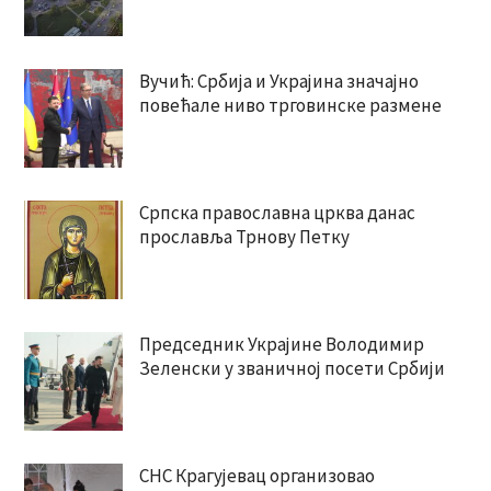
Вучић: Србија и Украјина значајно
повећале ниво трговинске размене
Српска православна црква данас
прославља Трнову Петку
Председник Украјине Володимир
Зеленски у званичној посети Србији
СНС Крагујевац организовао