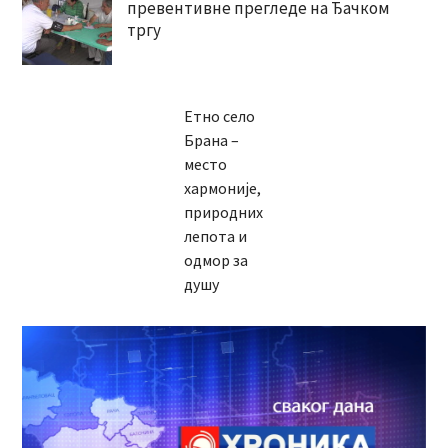
превентивне прегледе на Ђачком
тргу
Етно село
Брана –
место
хармоније,
природних
лепота и
одмор за
душу