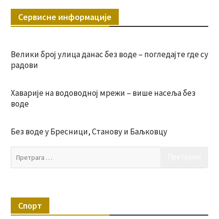
Сервисне информације
Велики број улица данас без воде – погледајте где су
радови
Хаварије на водоводној мрежи – више насеља без
воде
Без воде у Бресници, Станову и Баљковцу
Пр
за:
Спорт