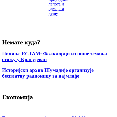
лепота и
одмор за
душу
Немате куда?
Почиње ЕСТАМ: Фолклорци из више земаља
стижу у Крагујевац
Историјски архив Шумадије организује
бесплатну радионицу за најмлађе
Економија