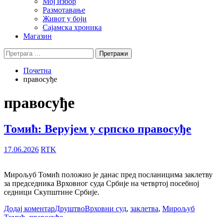
Мој избор
Размотавање
Живот у боји
Сајамска хроника
Магазин
Претрага
за:
Почетна
правосуђе
правосуђе
Томић: Верујем у српско правосуђе
17.06.2026
RTK
Мирољуб Томић положио је данас пред посланицима заклетву
за председника Врховног суда Србије на четвртој посебној
седници Скупштине Србије.
Додај коментар
Друштво
Врховни суд
,
заклетва
,
Мирољуб