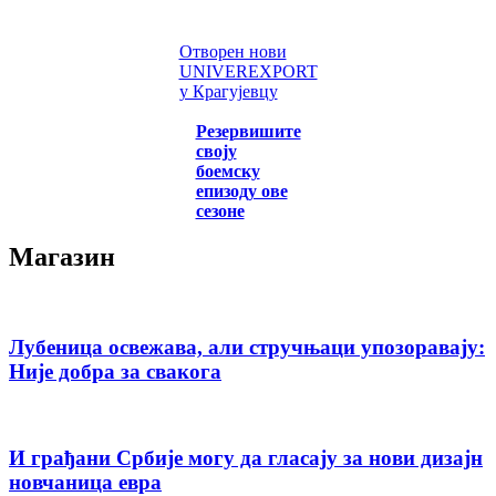
Отворен нови
UNIVEREXPORT
у Крагујевцу
Резервишите
своју
боемску
епизоду ове
сезоне
Магазин
Лубеница освежава, али стручњаци упозоравају:
Није добра за свакога
И грађани Србије могу да гласају за нови дизајн
новчаница евра