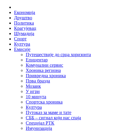
Skip
Home
to
Економија
content
Друштво
Политика
Крагујевац
Шумадија
Спорт
Култура
Емисије
Путешествије до срца хоризонта
Епицентар
Комунални сервис
Хроника региона
Привредна хроника
Прва бразда
Мозаик
У игри
10 минута
Спортска хроника
Култура
Путоказ за маме и тате
СББ – сигнал који нас спаја
Специјал РТК
Имунизација