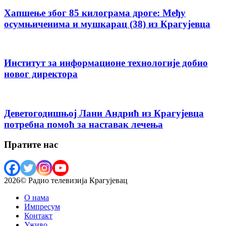
Хапшење због 85 килограма дроге: Међу
осумњиченима и мушкарац (38) из Крагујевца
Институт за информационе технологије добио
новог директора
Деветогодишњој Лани Андрић из Крагујевца
потребна помоћ за наставак лечења
Пратите нас
2026© Радио телевизија Крагујевац
О нама
Импресум
Контакт
Уживо