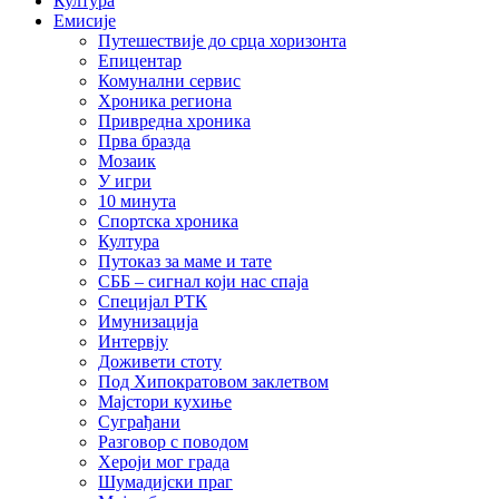
Култура
Емисије
Путешествије до срца хоризонта
Епицентар
Комунални сервис
Хроника региона
Привредна хроника
Прва бразда
Мозаик
У игри
10 минута
Спортска хроника
Култура
Путоказ за маме и тате
СББ – сигнал који нас спаја
Специјал РТК
Имунизација
Интервју
Доживети стоту
Под Хипократовом заклетвом
Мајстори кухиње
Суграђани
Разговор с поводом
Хероји мог града
Шумадијски праг