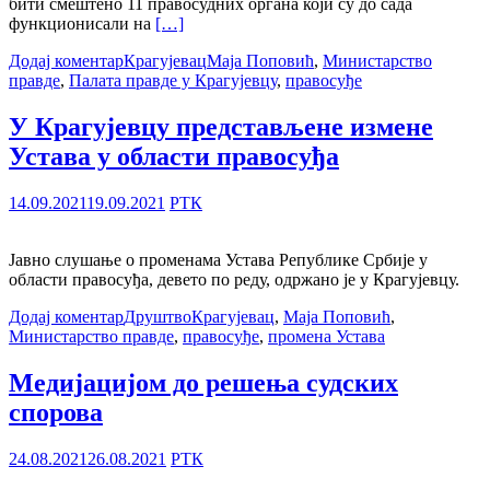
бити смештено 11 правосудних органа који су до сада
функционисали на
[…]
Додај коментар
Крагујевац
Маја Поповић
,
Министарство
правде
,
Палата правде у Крагујевцу
,
правосуђе
У Крагујевцу представљене измене
Устава у области правосуђа
14.09.2021
19.09.2021
РТК
Jавно слушање о променама Устава Републике Србије у
области правосуђа, девето по реду, одржано је у Крагујевцу.
Додај коментар
Друштво
Крагујевац
,
Маја Поповић
,
Министарство правде
,
правосуђе
,
промена Устава
Медијацијом до решења судских
спорова
24.08.2021
26.08.2021
РТК