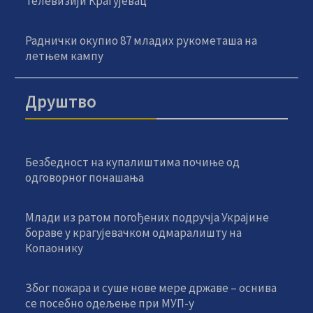
Телевизији Крагујевац
Раднички окупио 87 младих рукометаша на
летњем кампу
Друштво
Безбедност на купалиштима почиње од
одговорног понашања
Млади из ратом погођених подручја Украјине
бораве у крагујевачком одмаралишту на
Копаонику
Због пожара и суше нове мере државе – оснива
се посебно одељење при МУП-у