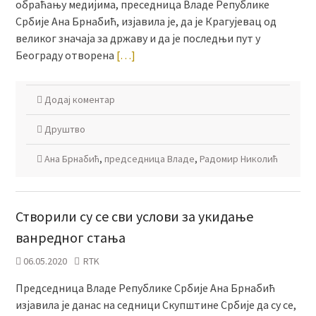
обраћању медијима, преседница Владе Републике
Србије Ана Брнабић, изјавила је, да је Крагујевац од
великог значаја за државу и да је последњи пут у
Београду отворена
[…]
Додај коментар
Друштво
Ана Брнабић
,
председница Владе
,
Радомир Николић
Створили су се сви услови за укидање
ванредног стања
06.05.2020
RTK
Председница Владе Републике Србије Ана Брнабић
изјавила је данас на седници Скупштине Србије да су се,