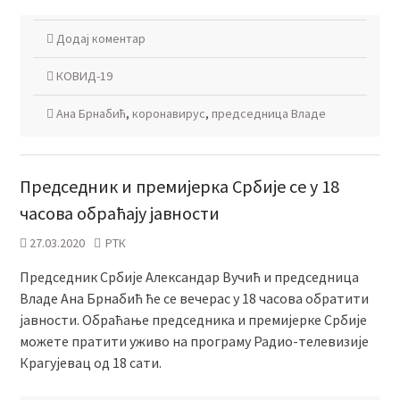
Додај коментар
КОВИД-19
Ана Брнабић
,
коронавирус
,
председница Владе
Председник и премијерка Србије се у 18
часова обраћају јавности
27.03.2020
РТК
Председник Србије Александар Вучић и председница
Владе Ана Брнабић ће се вечерас у 18 часова обратити
јавности. Обраћање председника и премијерке Србије
можете пратити уживо на програму Радио-телевизије
Крагујевац од 18 сати.