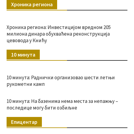
Хроника региона
Хроника региона: Инвестицијом вредном 205
милиона динара обухваћена реконструкција
цевовода у Книћу
10 минута
10 минута: Раднички организовао шести летњи
рукометни камп
10 минута: На базенима нема места за непажњу –
последице могу бити озбиљне
Епицентар