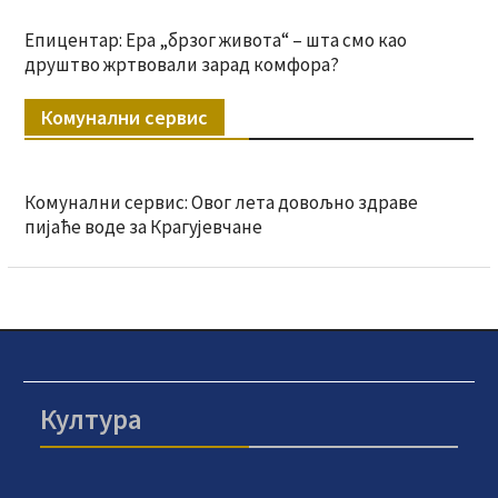
Епицентар: Ера „брзог живота“ – шта смо као
друштво жртвовали зарад комфора?
Комунални сервис
Комунални сервис: Овог лета довољно здраве
пијаће воде за Крагујевчане
Култура