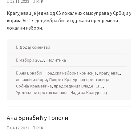
13.11.2023
RTK
Крагујевац је једна од 65 локалних самоуправа у Србији у
којима ће 17. децембра бити одржани превремени
локални избори.
Додај коментар
Избори 2023
,
Политика
Ана Брнабић
,
Градска изборна комисија
,
Крагујевац
,
локални избори
,
Покрет Крагујевац престоница –
Србија Краљевина
,
председница Владе
,
СНС
,
Уједињени против насиља - Нада за Крагујевац
Ана Брнабић у Тополи
04.12.2022
RTK