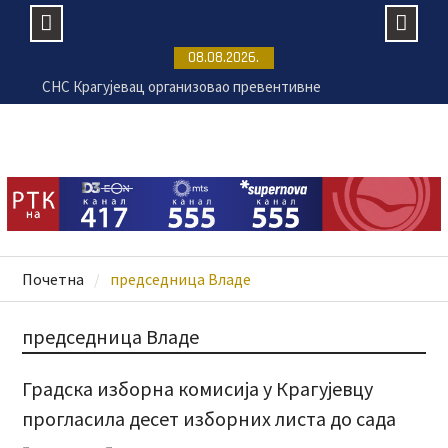
Skip
08.08.2026.
to
СНС Крагујевац организовао превентивне
content
прегледе на Ђачком тргу
Крагујевац се припрема за 17.
Великогоспојинске свечаности
Раднички против Земуна без публике на „Чика
Дачи“
Безбедност на купалиштима почиње од
одговорног понашања
Почетна
председница Владе
председница Владе
Градска изборна комисија у Крагујевцу
прогласила десет изборних листа до сада