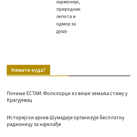
хармоније,
природних
лепота и
одмор за
душу
Немате куда?
Почиње ЕСТАМ: Фолклорци из више земаља стижу у
Крагујевац
Историјски архив Шумадије организује бесплатну
радионицу за најмлађе