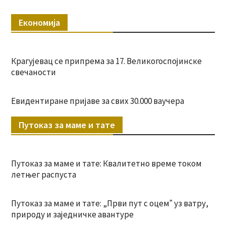
Економија
Крагујевац се припрема за 17. Великогоспојинске
свечаности
Евидентиране пријаве за свих 30.000 ваучера
Путоказ за маме и тате
Путоказ за маме и тате: Квалитетно време током
летњег распуста
Путоказ за маме и тате: „Први пут с оцемˮ уз ватру,
природу и заједничке авантуре