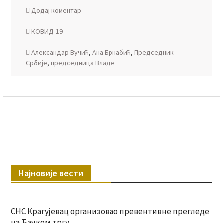
Додај коментар
КОВИД-19
Александар Вучић
,
Ана Брнабић
,
Председник
Србије
,
председница Владе
Најновије вести
СНС Крагујевац организовао превентивне прегледе
на Ђачком тргу