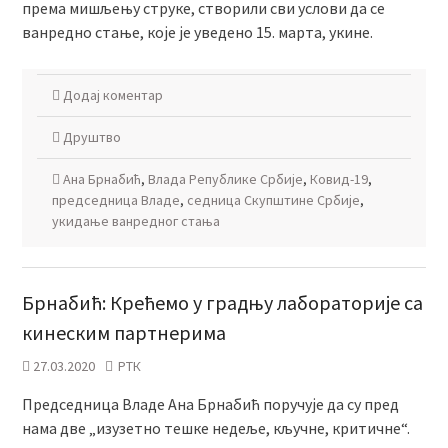
према мишљењу струке, створили сви услови да се
ванредно стање, које је уведено 15. марта, укине.
Додај коментар
Друштво
Ана Брнабић
,
Влада Републике Србије
,
Ковид-19
,
председница Владе
,
седница Скупштине Србије
,
укидање ванредног стања
Брнабић: Крећемо у градњу лабораторије са
кинеским партнерима
27.03.2020
РТК
Председница Владе Ана Брнабић поручује да су пред
нама две „изузетно тешке недеље, кључне, критичне“.