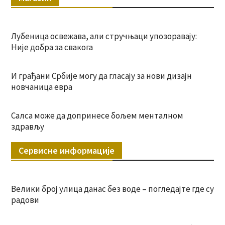
Лубеница освежава, али стручњаци упозоравају:
Није добра за свакога
И грађани Србије могу да гласају за нови дизајн
новчаница евра
Салса може да допринесе бољем менталном
здрављу
Сервисне информације
Велики број улица данас без воде – погледајте где су
радови