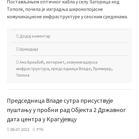
Постављањем оптичког кабла у селу Загорица код
Тополе, почела је изградња широкопојасне
комуникационе инфраструктуре у сеоским срединама.
Додај коментар
Шумадија
Ана Брнабић
,
интернет
,
комуникацијска
инфраструктура
,
председница Владе
,
Премијер
,
Топола
Председница Владе сутра присуствује
пуштању у пробни рад Објекта 2 Државног
дата центра у Крагујевцу
06.07.2022
РТК