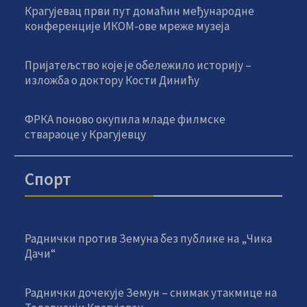
Крагујевац први пут домаћин међународне
конференције ИКОМ-ове мреже музеја
Пријатељство које је обележило историју –
изложба о доктору Кости Динићу
ФРКА поново окупила младе филмске
ствараоце у Крагујевцу
Спорт
Раднички против Земуна без публике на „Чика
Дачи“
Раднички дочекује Земун – снимак утакмице на