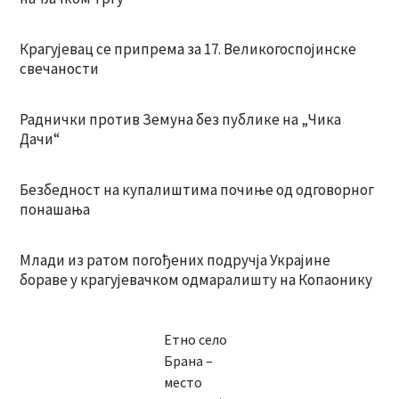
Крагујевац се припрема за 17. Великогоспојинске
свечаности
Раднички против Земуна без публике на „Чика
Дачи“
Безбедност на купалиштима почиње од одговорног
понашања
Млади из ратом погођених подручја Украјине
бораве у крагујевачком одмаралишту на Копаонику
Етно село
Брана –
место