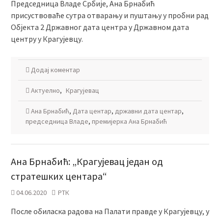
Председница Владе Србије, Ана Брнабић
присуствоваће сутра отварању и пуштању у пробни рад
Објекта 2 Државног дата центра у Државном дата
центру у Крагујевцу.
Додај коментар
Актуелно
,
Крагујевац
Ана Брнабић
,
Дата центар
,
државни дата центар
,
председница Владе
,
премијерка Ана Брнабић
Ана Брнабић: „Крагујевац један од
стратешких центара“
04.06.2020
РТК
После обиласка радова на Палати правде у Крагујевцу, у