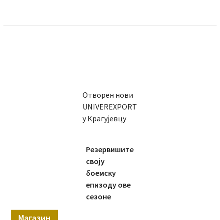
Отворен нови
UNIVEREXPORT
у Крагујевцу
Резервишите
своју
боемску
епизоду ове
сезоне
Магазин