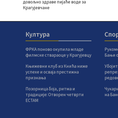
довољно здраве пијаће воде за
Крагујевчане
Култура
Спо
ФРКА поново окупила младе
Руком
филмске ствараоце у Крагујевцу
Бањи од
Књижевни клуб из Кнића ниже
Убојит
успехе и осваја престижна
репре
признања
редов
Позорница боја, ритма и
Чукар
традиције: Отворен четврти
на Ба
ЕСТАМ