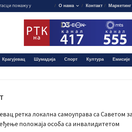
гасци помажу у
О нама
Контакт
Маркетинг
стоку Србије
ти саобраћаја“
 за возаче
ију у Крагујевцу
остичке апарате
ни Андрић из
а помоћ за
Крагујевац
Шумадија
Спорт
Култура
Емисије
т
јевац ретка локална самоуправа са Саветом з
еђење положаја особа са инвалидитетом