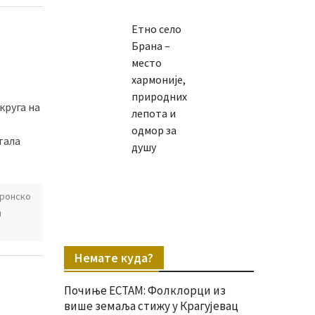
Етно село
Брана –
место
хармоније,
природних
круга на
лепота и
одмор за
тала
душу
ронско
и
Немате куда?
Почиње ЕСТАМ: Фолклорци из
више земаља стижу у Крагујевац