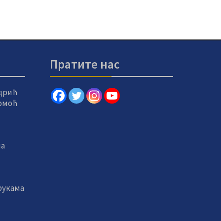
Пратите нас
дрић
помоћ
на
рукама