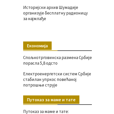
Историјски архив Шумадије
организује бесплатну радионицу
за најмлађе
Економија
Спољнотрговинска размена Србије
порасла 5,8 одсто
Електроенергетски систем Србије
стабилан упркос повећаној
потрошњи струје
Путоказ за маме и тате
Путоказ за маме и тате: