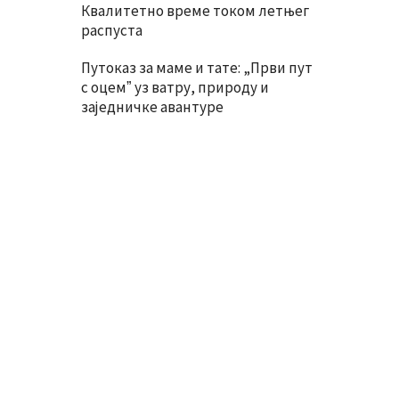
Квалитетно време током летњег
распуста
Путоказ за маме и тате: „Први пут
с оцемˮ уз ватру, природу и
заједничке авантуре