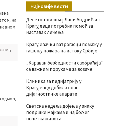
Најновије вести
овна
Деветогодишњој Лани Андрић из
етом, на
Крагујевца потребна помоћ за
одневном
наставак лечења
Крагујевачки ватрогасци помажу у
савет
,
гашењу пожара на истоку Србије
„Караван безбедности саобраћаја“
са важним порукама за возаче
Клиника за педијатрију у
Крагујевцу добила нове
дијагностичке апарате
а одмор,
Светска недеља дојења у знаку
подршке мајкама и најбољег
почетка живота