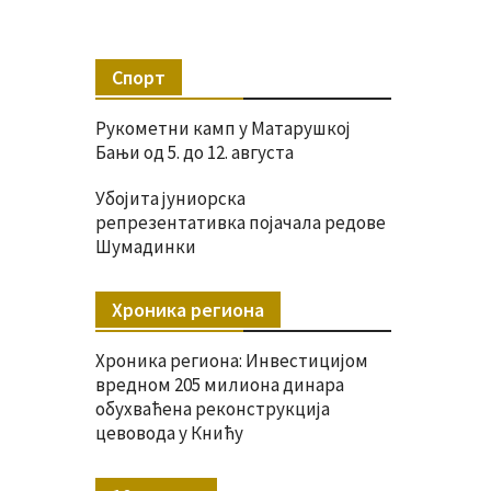
Спорт
Рукометни камп у Матарушкој
Бањи од 5. до 12. августа
Убојита јуниорска
репрезентативка појачала редове
Шумадинки
Хроника региона
Хроника региона: Инвестицијом
вредном 205 милиона динара
обухваћена реконструкција
цевовода у Книћу