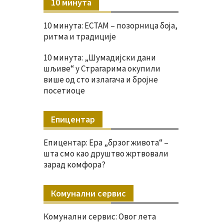
10 минута
10 минута: ЕСТАМ – позорница боја,
ритма и традиције
10 минута: „Шумадијски дани
шљиве“ у Страгарима окупили
више од сто излагача и бројне
посетиоце
Епицентар
Епицентар: Ера „брзог живота“ –
шта смо као друштво жртвовали
зарад комфора?
Комунални сервис
Комунални сервис: Овог лета