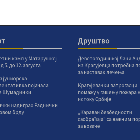
рт
Друштво
етни камп у Матарушкој
Деветогодишњој Лани Ан
 5. до 12. августа
из Крагујевца потребна 
за наставак лечења
а јуниорска
зентативка појачала
Крагујевачки ватрогасци
е Шумадинки
помажу у гашењу пожара 
истоку Србије
ички надиграо Раднички
новом брду
„Караван безбедности
саобраћаја“ са важним по
за возаче