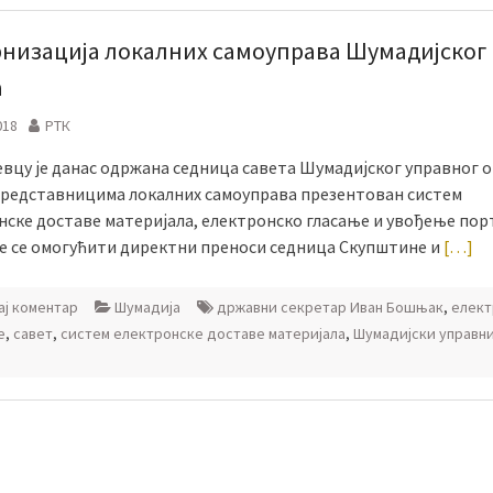
низација локалних самоуправа Шумадијског
а
018
РТК
евцу је данас одржана седница савета Шумадијског управног о
е представницима локалних самоуправа презентован систем
нске доставе материјала, електронско гласање и увођење пор
ће се омогућити директни преноси седница Скупштине и
[…]
ј коментар
Шумадија
државни секретар Иван Бошњак
,
елект
е
,
савет
,
систем електронске доставе материјала
,
Шумадијски управн