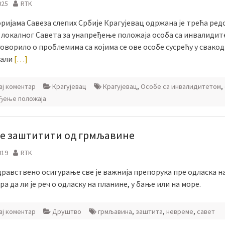
025
RTK
ријама Савеза слепих Србије Крагујевац одржана је трећа ред
 локалног Савета за унапређење положаја особа са инвалидит
 говорило о проблемима са којима се ове особе сусрећу у свак
 али
[…]
ј коментар
Крагујевац
Крагујевац
,
Особе са инвалидитетом
,
ђење положаја
се заштитити од грмљавине
019
RTK
дравствено осигурање све је важнија препорука пре одласка н
ра да ли је реч о одласку на планине, у бање или на море.
ј коментар
Друштво
грмљавина
,
заштита
,
невреме
,
савет