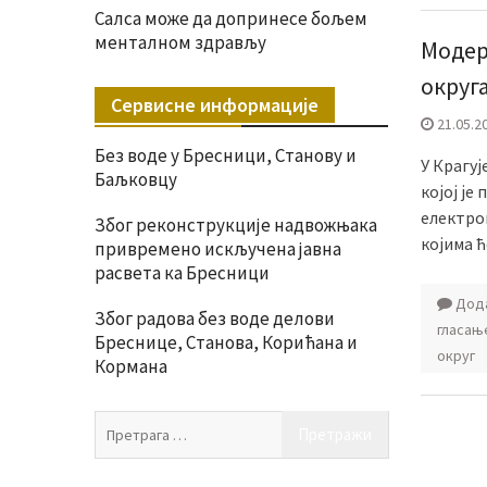
Салса може да допринесе бољем
менталном здрављу
Модер
округ
Сервисне информације
21.05.2
Без воде у Бресници, Станову и
У Крагуј
Баљковцу
којој ј
електро
Због реконструкције надвожњака
којима 
привремено искључена јавна
расвета ка Бресници
Дода
Због радова без воде делови
гласањ
Бреснице, Станова, Корићана и
округ
Кормана
Претрага
за: