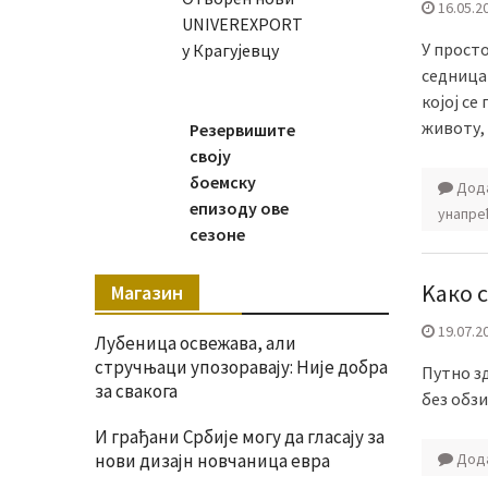
16.05.2
UNIVEREXPORT
У просто
у Крагујевцу
седница
којој се
животу,
Резервишите
своју
боемску
Дода
епизоду ове
унапре
сезоне
Kако 
Магазин
19.07.2
Лубеница освежава, али
стручњаци упозоравају: Није добра
Путно з
за свакога
без обзи
И грађани Србије могу да гласају за
нови дизајн новчаница евра
Дода