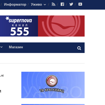
RSS
Facebook
Twitter
Youtube
Информатор
Уживо
Магазин
т“
м