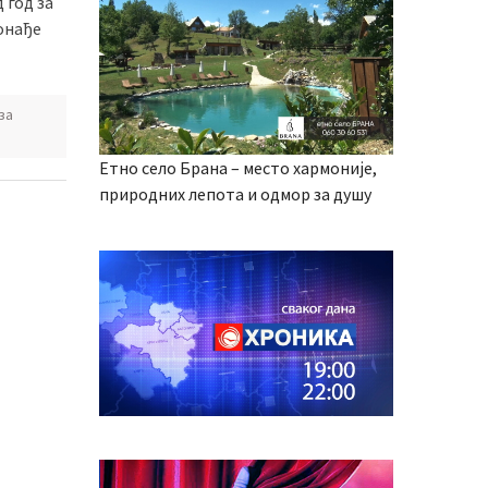
 год за
ронађе
за
Етно село Брана – место хармоније,
природних лепота и одмор за душу