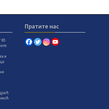
Пратите нас
 85
оге:
а и
вца
не
дрић
помоћ