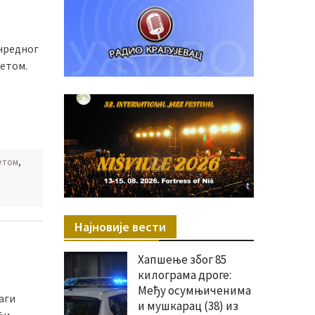
нредног
етом.
етом
,
Најновије вести
Хапшење због 85
килограма дроге:
Међу осумњиченима
аги
и мушкарац (38) из