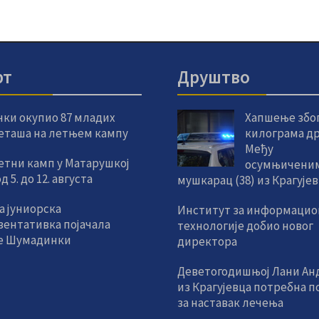
рт
Друштво
чки окупио 87 младих
Хапшење због
еташа на летњем кампу
килограма др
Међу
етни камп у Матарушкој
осумњиченим
 5. до 12. августа
мушкарац (38) из Крагује
а јуниорска
Институт за информацио
зентативка појачала
технологије добио новог
е Шумадинки
директора
Деветогодишњој Лани Ан
из Крагујевца потребна 
за наставак лечења