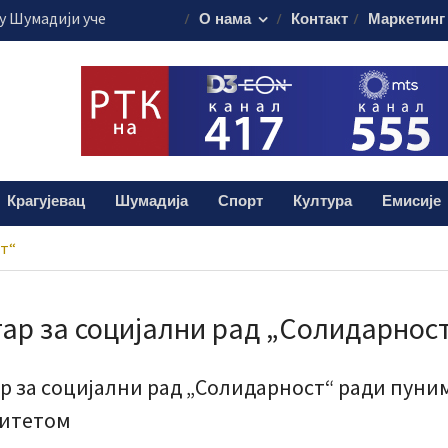
 Шумадији уче
О нама
Контакт
Маркетинг
ористе пестициде
уста путује на
45.000 евра
је обележило
 о доктору Кости
лограма дроге:
Крагујевац
Шумадија
Спорт
Култура
Емисије
и мушкарац (38)
ст“
ар за социјални рад „Солидарнос
р за социјални рад „Солидарност“ ради пуни
итетом