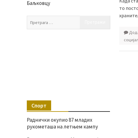
Када ста
Баљковцу
то посто
храните
Претрага
за:
Дода
соција
Спорт
Раднички окупио 87 младих
рукометаша на летњем кампу