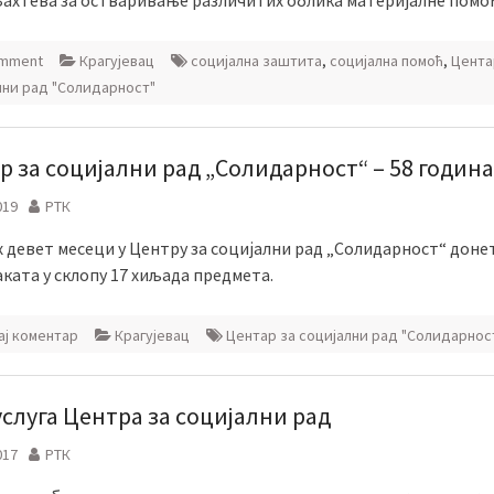
Захтева за остваривање различитих облика материјалне помо
omment
Крагујевац
социјална заштита
,
социјална помоћ
,
Цента
лни рад "Солидарност"
р за социјални рад „Солидарност“ – 58 година
019
РТК
 девет месеци у Центру за социјални рад „Солидарност“ донет
ката у склопу 17 хиљада предмета.
ј коментар
Крагујевац
Центар за социјални рад "Солидарнос
услуга Центра за социјални рад
017
РТК