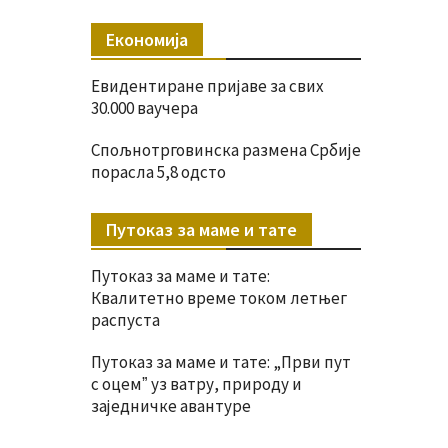
Економија
Евидентиране пријаве за свих
30.000 ваучера
Спољнотрговинска размена Србије
порасла 5,8 одсто
Путоказ за маме и тате
Путоказ за маме и тате:
Квалитетно време током летњег
распуста
Путоказ за маме и тате: „Први пут
с оцемˮ уз ватру, природу и
заједничке авантуре