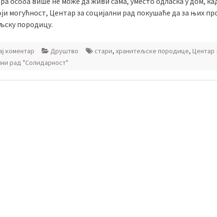
ра особа више не може да живи сама, уместо одласка у дом, кад
ји могућност, Центар за социјални рад покушаће да за њих п
љску породицу.
ј коментар
Друштво
стари
,
хранитељске породице
,
Центар 
лни рад "Солидарност"