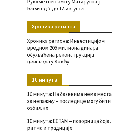
Рукометни камп у Матарушкој
Бањи од 5. до 12. августа
Хроника региона
Хроника региона: Инвестицијом
вредном 205 милиона динара
обухваћена реконструкција
цевовода у Книћу
10 минута
10 минута: На базенима нема места
за непажњу – последице могу бити
озбиљне
10 минута: ЕСТАМ – позорница боја,
ритма и традиције