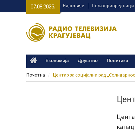
Skip
Најновије
Пољопривредници у
07.08.2026.
to
како да безбедно к
content
Лана Андрић 11. авг
лечење – потребно 
Пријатељство које 
историју – изложба
Динићу
Хапшење због 85 ки
Економија
Друштво
Политика
Home
Међу осумњиченима 
из Крагујевца
Почетна
Центар за социјални рад „Солидарно
Цент
Цента
капац