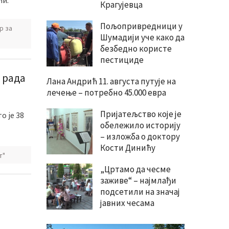
ћи.
Крагујевца
Пољопривредници у
р за
Шумадији уче како да
безбедно користе
пестициде
 рада
Лана Андрић 11. августа путује на
лечење – потребно 45.000 евра
Пријатељство које је
о је 38
обележило историју
– изложба о доктору
Кости Динићу
т"
„Цртамо да чесме
заживе“ – најмлађи
подсетили на значај
јавних чесама