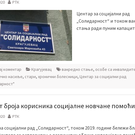
020
РТК
Центар за социјални рад
„Солидарност“ и током ва
стања ради пуним капацит
ј коментар
Крагујевац
ванредно стање
,
особе са инвалидит
чно насиље
,
стари
,
хронични болесници
,
Центар за социјални рад
арност"
т броја корисника социјалне новчане помоћи
020
РТК
а социјални рад „Солидарност“, током 2019. године бележи бл