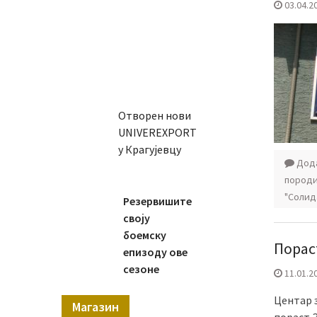
03.04.2
Отворен нови
UNIVEREXPORT
у Крагујевцу
Дода
породи
"Солид
Резервишите
своју
боемску
Порас
епизоду ове
сезоне
11.01.2
Центар з
Магазин