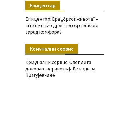
Епицентар
Епицентар: Ера „брзог живота“ –
шта смо као друштво жртвовали
зарад комфора?
Комунални сервис
Комунални сервис: Овог лета
довољно здраве пијаће воде за
Крагујевчане