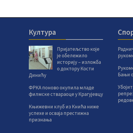
Култура
Спо
Пријатељство које
Радни
је обележило
руком
историју – изложба
Руком
о доктору Кости
Бањи од
Динићу
Убојит
ФРКА поново окупила младе
репре
филмске ствараоце у Крагујевцу
редов
Књижевни клуб из Кнића ниже
успехе и осваја престижна
признања