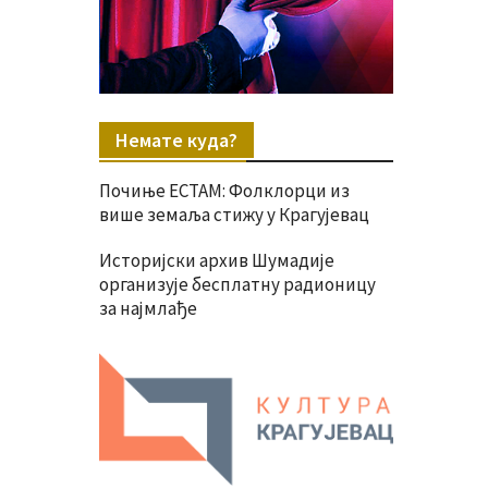
Немате куда?
Почиње ЕСТАМ: Фолклорци из
више земаља стижу у Крагујевац
Историјски архив Шумадије
организује бесплатну радионицу
за најмлађе