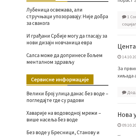
пораст 
Лубеница освежава, али
стручњаци упозоравају: Није добра
1 C
за свакога
соција
И грађани Србије могу да гласају за
нови дизајн новчаница евра
Цента
Салса може да допринесе бољем
14.10.2
менталном здрављу
За првих
хиљада а
Сервисне информације
Дода
Велики број улица данас без воде –
погледајте где су радови
Хаварије на водоводној мрежи –
Нова 
више насеља без воде
09.10.2
Без воде у Бресници, Станову и