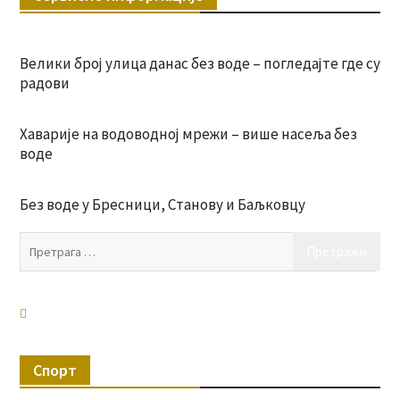
Велики број улица данас без воде – погледајте где су
радови
Хаварије на водоводној мрежи – више насеља без
воде
Без воде у Бресници, Станову и Баљковцу
Пр
за:
Спорт