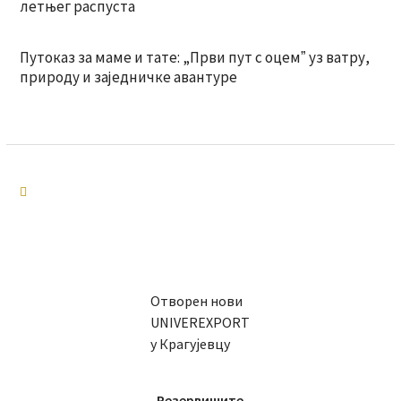
летњег распуста
Путоказ за маме и тате: „Први пут с оцемˮ уз ватру,
природу и заједничке авантуре
Отворен нови
UNIVEREXPORT
у Крагујевцу
Резервишите