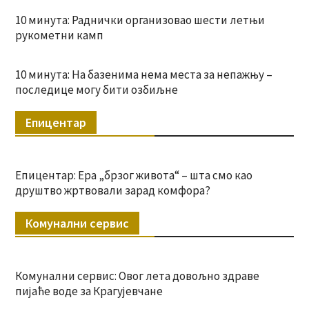
10 минута: Раднички организовао шести летњи
рукометни камп
10 минута: На базенима нема места за непажњу –
последице могу бити озбиљне
Епицентар
Епицентар: Ера „брзог живота“ – шта смо као
друштво жртвовали зарад комфора?
Комунални сервис
Комунални сервис: Овог лета довољно здраве
пијаће воде за Крагујевчане