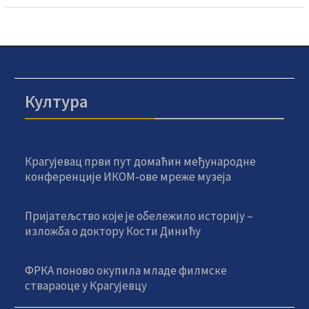
Култура
Крагујевац први пут домаћин међународне
конференције ИКОМ-ове мреже музеја
Пријатељство које је обележило историју –
изложба о доктору Кости Динићу
ФРКА поново окупила младе филмске
ствараоце у Крагујевцу