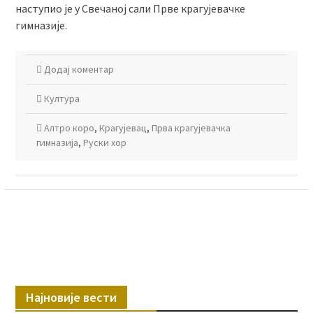
наступио је у Свечаној сали Прве крагујевачке
гимназије.
Додај коментар
Култура
Алтро коро
,
Крагујевац
,
Прва крагујевачка
гимназија
,
Руски хор
Најновије вести