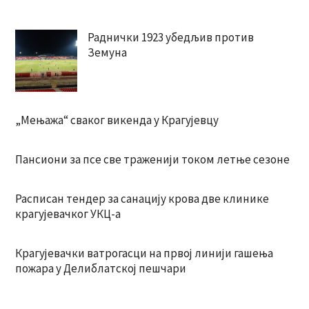
Раднички 1923 убедљив против
Земуна
„Мењажа“ сваког викенда у Крагујевцу
Пансиони за псе све траженији током летње сезоне
Расписан тендер за санацију крова две клинике
крагујевачког УКЦ-а
Крагујевачки ватрогасци на првој линији гашења
пожара у Делиблатској пешчари