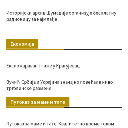
Историјски архив Шумадије организује бесплатну
радионицу за најмлађе
Економија
Експо караван стиже у Крагујевац
Вучић: Србија и Украјина значајно повећале ниво
трговинске размене
Путоказ за маме и тате
Путоказ за маме и тате: Квалитетно време током