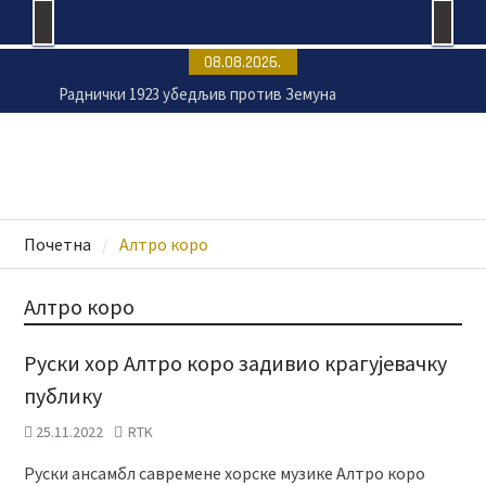
Skip
08.08.2026.
to
Раднички 1923 убедљив против Земуна
content
„Мењажа“ сваког викенда у Крагујевцу
Пансиони за псе све траженији током летње
сезоне
Расписан тендер за санацију крова две клинике
крагујевачког УКЦ-а
Почетна
Алтро коро
Алтро коро
Руски хор Алтро коро задивио крагујевачку
публику
25.11.2022
RTK
Руски ансамбл савремене хорске музике Алтро коро