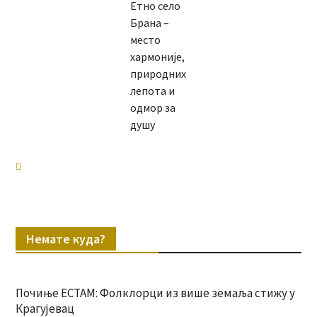
Етно село
Брана –
место
хармоније,
природних
лепота и
одмор за
душу
Немате куда?
Почиње ЕСТАМ: Фолклорци из више земаља стижу у
Крагујевац