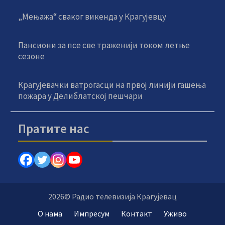
„Мењажа“ сваког викенда у Крагујевцу
Пансиони за псе све траженији током летње
сезоне
Крагујевачки ватрогасци на првој линији гашења
пожара у Делиблатској пешчари
Пратите нас
2026© Радио телевизија Крагујевац
О нама
Импресум
Контакт
Уживо