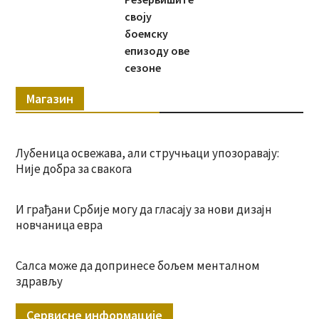
своју
боемску
епизоду ове
сезоне
Магазин
Лубеница освежава, али стручњаци упозоравају:
Није добра за свакога
И грађани Србије могу да гласају за нови дизајн
новчаница евра
Салса може да допринесе бољем менталном
здрављу
Сервисне информације