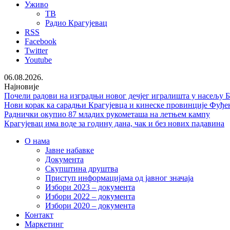
Уживо
ТВ
Радио Крагујевац
RSS
Facebook
Twitter
Youtube
06.08.2026.
Најновије
Почели радови на изградњи новог дечјег игралишта у насељу 
Нови корак ка сарадњи Крагујевца и кинеске провинције Фуђе
Раднички окупио 87 младих рукометаша на летњем кампу
Крагујевац има воде за годину дана, чак и без нових падавина
О нама
Јавне набавке
Документа
Скупштина друштва
Приступ информацијама од јавног значаја
Избори 2023 – документа
Избори 2022 – документа
Избори 2020 – документа
Контакт
Маркетинг