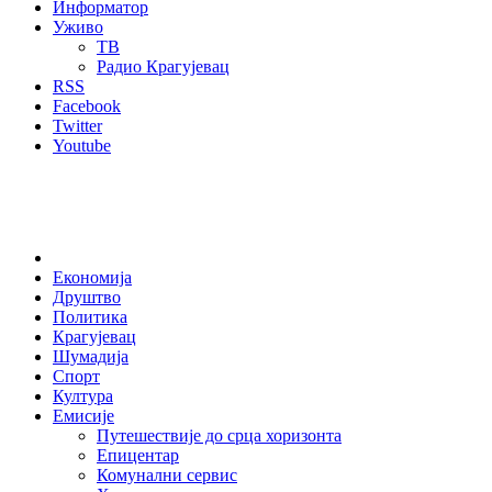
Информатор
Уживо
ТВ
Радио Крагујевац
RSS
Facebook
Twitter
Youtube
Home
Економија
Друштво
Политика
Крагујевац
Шумадија
Спорт
Култура
Емисије
Путешествије до срца хоризонта
Епицентар
Комунални сервис