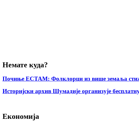
Немате куда?
Почиње ЕСТАМ: Фолклорци из више земаља стиж
Историјски архив Шумадије организује бесплатну
Економија