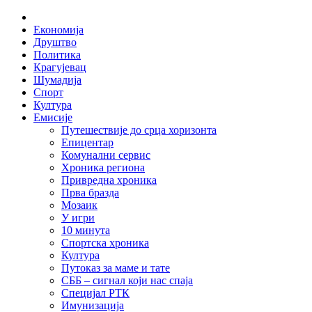
Skip
Home
to
Економија
content
Друштво
Политика
Крагујевац
Шумадија
Спорт
Култура
Емисије
Путешествије до срца хоризонта
Епицентар
Комунални сервис
Хроника региона
Привредна хроника
Прва бразда
Мозаик
У игри
10 минута
Спортска хроника
Култура
Путоказ за маме и тате
СББ – сигнал који нас спаја
Специјал РТК
Имунизација