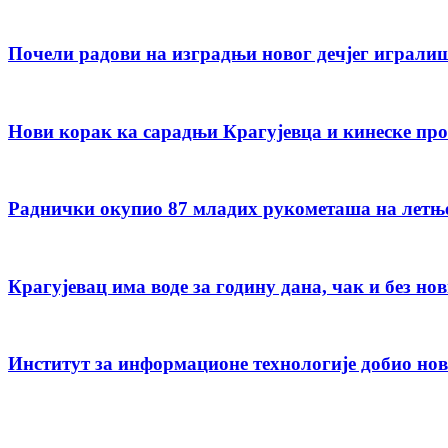
Почели радови на изградњи новог дечјег играли
Нови корак ка сарадњи Крагујевца и кинеске пр
Раднички окупио 87 младих рукометаша на летњ
Крагујевац има воде за годину дана, чак и без но
Институт за информационе технологије добио но