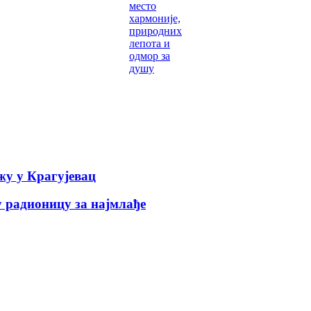
место
хармоније,
природних
лепота и
одмор за
душу
у у Крагујевац
 радионицу за најмлађе