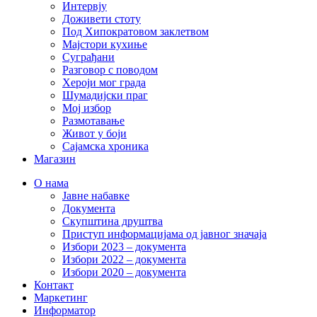
Интервју
Доживети стоту
Под Хипократовом заклетвом
Мајстори кухиње
Суграђани
Разговор с поводом
Хероји мог града
Шумадијски праг
Мој избор
Размотавање
Живот у боји
Сајамска хроника
Магазин
О нама
Јавне набавке
Документа
Скупштина друштва
Приступ информацијама од јавног значаја
Избори 2023 – документа
Избори 2022 – документа
Избори 2020 – документа
Контакт
Маркетинг
Информатор