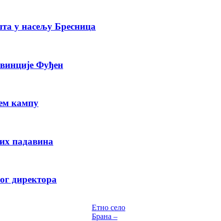
шта у насељу Бресница
овинције Фуђен
ем кампу
вих падавина
вог директора
Етно село
Брана –