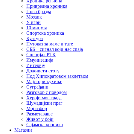
Хроника региона
Привредна хроника
Прва бразда
Мозаик
У игри
10 минута
Спортска хроника
Култура
Путоказ за маме и тате
СББ – сигнал који нас спаја
Специјал РТК
Имунизација
Интервју
Доживети стоту
Под Хипократовом заклетвом
Мајстори кухиње
Суграђани
Разговор с поводом
Хероји мог града
Шумадијски праг
Мој избор
Размотавање
Живот у боји
Сајамска хроника
Магазин