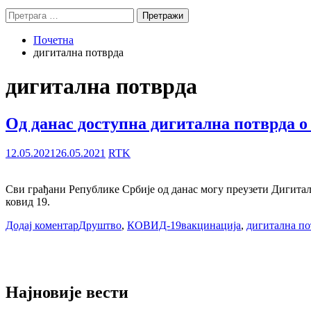
Претрага
за:
Почетна
дигитална потврда
дигитална потврда
Од данас доступна дигитална потврда о
12.05.2021
26.05.2021
RTK
Сви грађани Републике Србије од данас могу преузети Дигитал
ковид 19.
Додај коментар
Друштво
,
КОВИД-19
вакцинација
,
дигитална по
Најновије вести