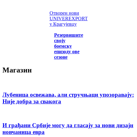
Отворен нови
UNIVEREXPORT
у Крагујевцу
Резервишите
своју
боемску
епизоду ове
сезоне
Магазин
Лубеница освежава, али стручњаци упозоравају:
Није добра за свакога
И грађани Србије могу да гласају за нови дизајн
новчаница евра