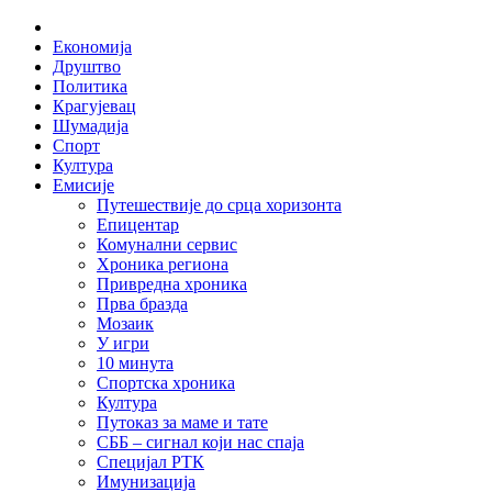
Skip
Home
to
Економија
content
Друштво
Политика
Крагујевац
Шумадија
Спорт
Култура
Емисије
Путешествије до срца хоризонта
Епицентар
Комунални сервис
Хроника региона
Привредна хроника
Прва бразда
Мозаик
У игри
10 минута
Спортска хроника
Култура
Путоказ за маме и тате
СББ – сигнал који нас спаја
Специјал РТК
Имунизација