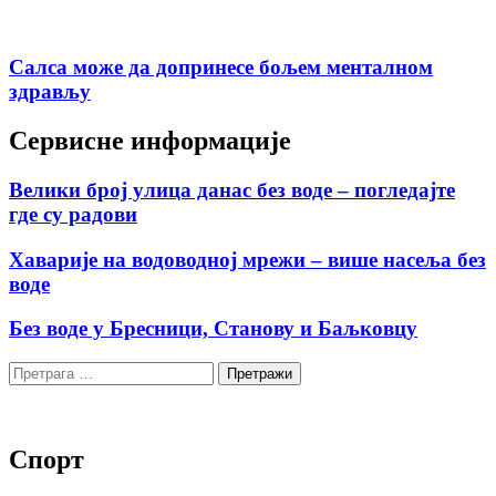
Салса може да допринесе бољем менталном
здрављу
Сервисне информације
Велики број улица данас без воде – погледајте
где су радови
Хаварије на водоводној мрежи – више насеља без
воде
Без воде у Бресници, Станову и Баљковцу
Претрага
за:
Спорт