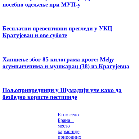
посебно одељење при МУП-у
Бесплатни превентивни прегледи у УКЦ
Крагујевац и ове суботе
Хапшење због 85 килограма дроге: Међу
осумњиченима и мушкарац (38) из Крагујевца
Пољопривредници у Шумадији уче како да
безбедно користе пестициде
Етно село
Брана –
место
хармоније,
природних