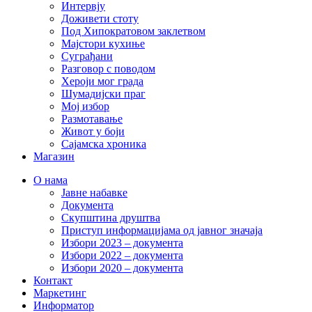
Интервју
Доживети стоту
Под Хипократовом заклетвом
Мајстори кухиње
Суграђани
Разговор с поводом
Хероји мог града
Шумадијски праг
Мој избор
Размотавање
Живот у боји
Сајамска хроника
Магазин
О нама
Јавне набавке
Документа
Скупштина друштва
Приступ информацијама од јавног значаја
Избори 2023 – документа
Избори 2022 – документа
Избори 2020 – документа
Контакт
Маркетинг
Информатор