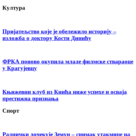
Култура
Пријатељство које је обележило историју –
изложба о доктору Кости Динићу
ФРКА поново окупила младе филмске ствараоце
у Крагујевцу
Књижевни клуб из Кнића ниже успехе и осваја
престижна признања
Спорт
Раднички дочекује Земун – снимак утакмице на