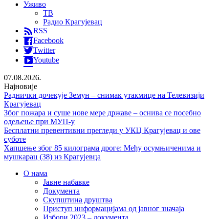
Уживо
ТВ
Радио Крагујевац
RSS
Facebook
Twitter
Youtube
07.08.2026.
Најновије
Раднички дочекује Земун – снимак утакмице на Телевизији
Крагујевац
Због пожара и суше нове мере државе – оснива се посебно
одељење при МУП-у
Бесплатни превентивни прегледи у УКЦ Крагујевац и ове
суботе
Хапшење због 85 килограма дроге: Међу осумњиченима и
мушкарац (38) из Крагујевца
О нама
Јавне набавке
Документа
Скупштина друштва
Приступ информацијама од јавног значаја
Избори 2023 – документа