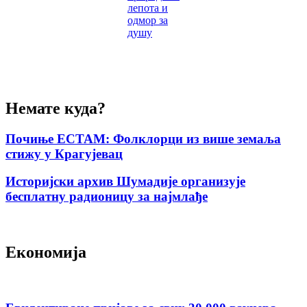
лепота и
одмор за
душу
Немате куда?
Почиње ЕСТАМ: Фолклорци из више земаља
стижу у Крагујевац
Историјски архив Шумадије организује
бесплатну радионицу за најмлађе
Економија