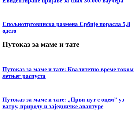
Евидентиране пријаве за свих 30.000 ваучера
Спољнотрговинска размена Србије порасла 5,8
одсто
Путоказ за маме и тате
Путоказ за маме и тате: Квалитетно време током
летњег распуста
Путоказ за маме и тате: „Први пут с оцемˮ уз
ватру, природу и заједничке авантуре