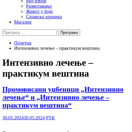
Мој избор
Размотавање
Живот у боји
Сајамска хроника
Магазин
Претрага
за:
Почетна
Интензивно лечење – практикум вештина
Интензивно лечење –
практикум вештина
Промовисани уџбеници „Интензивно
лечење“ и „Интензивно лечење –
практикум вештина“
30.05.2024
30.05.2024
РТК