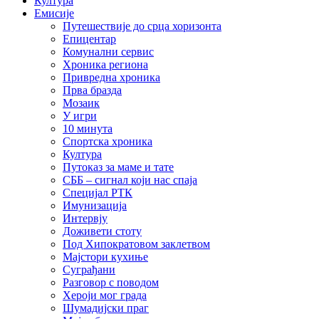
Култура
Емисије
Путешествије до срца хоризонта
Епицентар
Комунални сервис
Хроника региона
Привредна хроника
Прва бразда
Мозаик
У игри
10 минута
Спортска хроника
Култура
Путоказ за маме и тате
СББ – сигнал који нас спаја
Специјал РТК
Имунизација
Интервју
Доживети стоту
Под Хипократовом заклетвом
Мајстори кухиње
Суграђани
Разговор с поводом
Хероји мог града
Шумадијски праг