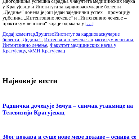
Двогодишња успешна сарадња Факултета медицинских наука
у Крагујевцу и Института за кардиоваскуларне болести
„Дедиње“ донела је још један заједнички успех – промоцију
уџбеника „Интентзивно лечење“ и „Интензивно лечење –
практикум вештина“ која је одржана у
[…]
Додај коментар
Друштво
Институт за кардиоваскуларне
болести „Дедиње“
,
Интензивно лечење - практикум вештина
,
Интентзивно лечење
,
Факултет медицинских наука у
Крагујевцу
,
ФМН Крагујевац
Најновије вести
Раднички дочекује Земун – снимак утакмице на
Телевизији Крагујевац
Због пожара и суше нове мере државе – оснива се