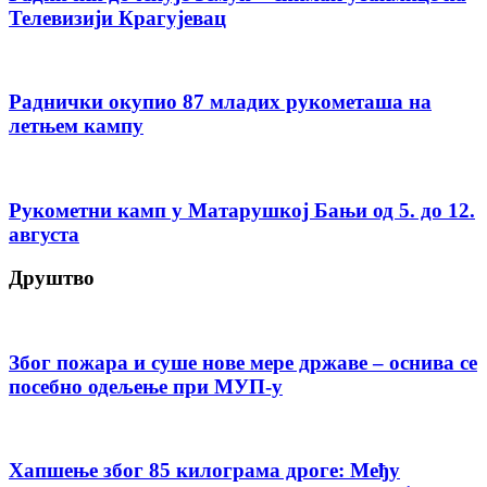
Телевизији Крагујевац
Раднички окупио 87 младих рукометаша на
летњем кампу
Рукометни камп у Матарушкој Бањи од 5. до 12.
августа
Друштво
Због пожара и суше нове мере државе – оснива се
посебно одељење при МУП-у
Хапшење због 85 килограма дроге: Међу