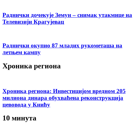
Раднички дочекује Земун – снимак утакмице на
Телевизији Крагујевац
Раднички окупио 87 младих рукометаша на
летњем кампу
Хроника региона
Хроника региона: Инвестицијом вредном 205
милиона динара обухваћена реконструкција
цевовода у Книћу
10 минута