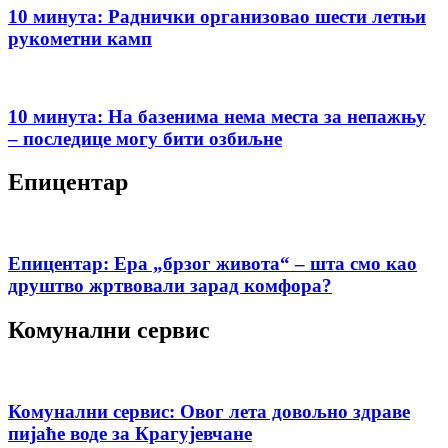
10 минута: Раднички организовао шести летњи
рукометни камп
10 минута: На базенима нема места за непажњу
– последице могу бити озбиљне
Епицентар
Епицентар: Ера „брзог живота“ – шта смо као
друштво жртвовали зарад комфора?
Комунални сервис
Комунални сервис: Овог лета довољно здраве
пијаће воде за Крагујевчане