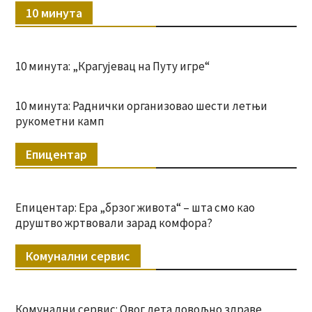
10 минута
10 минута: „Крагујевац на Путу игре“
10 минута: Раднички организовао шести летњи
рукометни камп
Епицентар
Епицентар: Ера „брзог живота“ – шта смо као
друштво жртвовали зарад комфора?
Комунални сервис
Комунални сервис: Овог лета довољно здраве