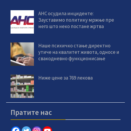
АНС осудила инциденте:
Зауставимо политику мржње пре
него што неко постане жртва
Наше психичко стање директно
утиче на квалитет живота, односе и
свакодневно функционисање
Ниже цене за 769 лекова
Пратите нас