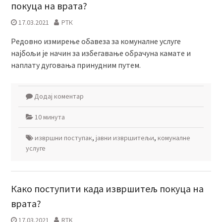
покуца на врата?
17.03.2021
РТК
Редовно измирење обавеза за комуналне услуге
најбољи је начин за избегавање обрачуна камате и
наплату дуговања принудним путем.
Додај коментар
10 минута
извршни поступак
,
јавни извршитељи
,
комуналне
услуге
Како поступити када извршитељ покуца на
врата?
17.03.2021
RTK