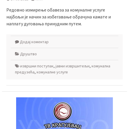
Редовно измирење обавеза за комуналне услуге
најбољи је начин за избегавање обрачуна камате и
наплату дуговања принудним путем.
Додај коментар
Друштво
извршни поступак
,
јавни извршитељи
,
комунална
предузећа
,
комуналне услуге