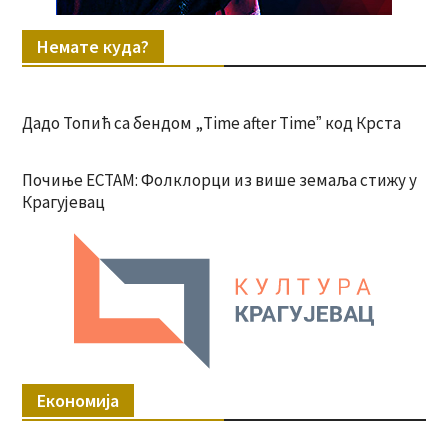
Немате куда?
Дадо Топић са бендом „Time after Timeˮ код Крста
Почиње ЕСТАМ: Фолклорци из више земаља стижу у
Крагујевац
Економија