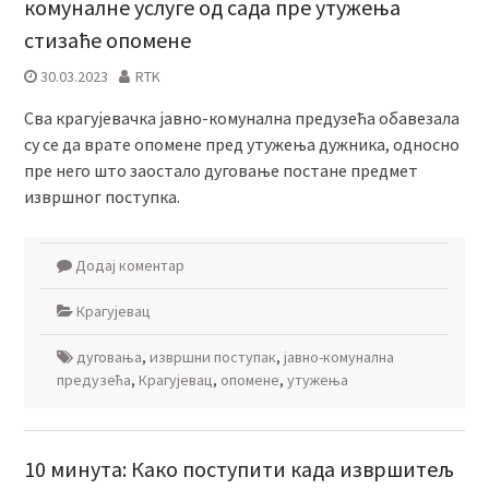
комуналне услуге од сада пре утужења
стизаће опомене
30.03.2023
RTK
Сва крагујевачка јавно-комунална предузећа обавезала
су се да врате опомене пред утужења дужника, односно
пре него што заостало дуговање постане предмет
извршног поступка.
Додај коментар
Крагујевац
дуговања
,
извршни поступак
,
јавно-комунална
предузећа
,
Крагујевац
,
опомене
,
утужења
10 минута: Како поступити када извршитељ