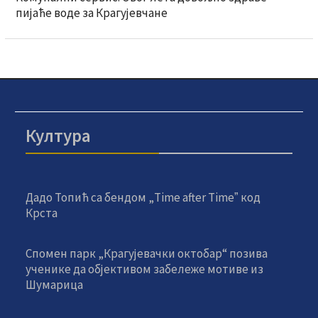
пијаће воде за Крагујевчане
Култура
Дадо Топић са бендом „Time after Timeˮ код
Крста
Спомен парк „Крагујевачки октобар“ позива
ученике да објективом забележе мотиве из
Шумарица