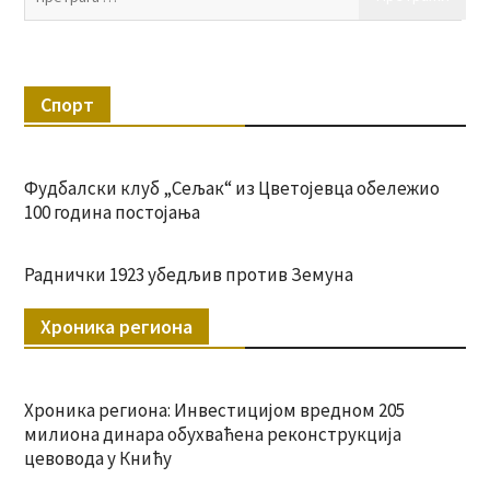
за:
Спорт
Фудбалски клуб „Сељак“ из Цветојевца обележио
100 година постојања
Раднички 1923 убедљив против Земуна
Хроника региона
Хроника региона: Инвестицијом вредном 205
милиона динара обухваћена реконструкција
цевовода у Книћу