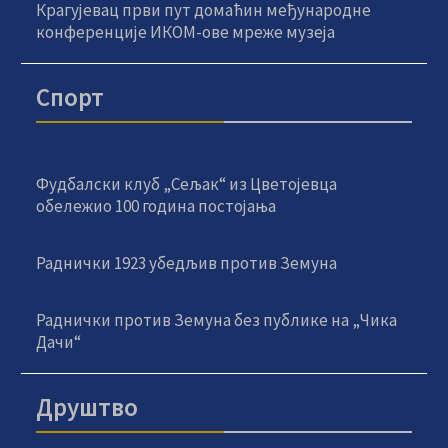
Крагујевац први пут домаћин међународне
конференције ИКОМ-ове мреже музеја
Спорт
Фудбалски клуб „Сељак“ из Цветојевца
обележио 100 година постојања
Раднички 1923 убедљив против Земуна
Раднички против Земуна без публике на „Чика
Дачи“
Друштво