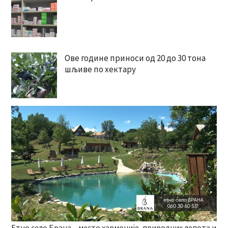
Ове године приноси од 20 до 30 тона
шљиве по хектару
Етно село Брана – место хармоније, природних лепота и