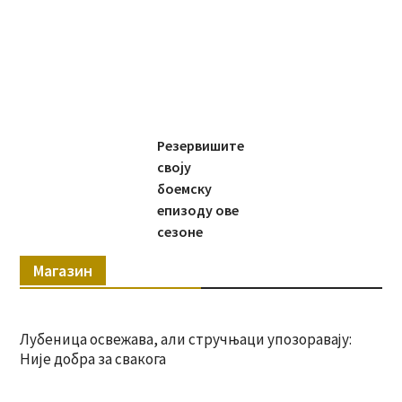
Резервишите
своју
боемску
епизоду ове
сезоне
Магазин
Лубеница освежава, али стручњаци упозоравају:
Није добра за свакога