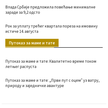
Влада Србије предложила повећање минималне
зараде за 9,2 одсто
Рок за уплату трећег квартала пореза на имовину
истиче 14. августа
Путоказ за маме и тате
Путоказ за маме и тате: Квалитетно време током
летњег распуста
Путоказ за маме и тате: „Први пут с оцемˮ уз ватру,
природу и заједничке авантуре