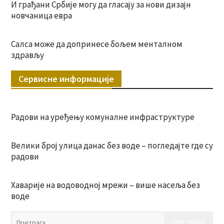
И грађани Србије могу да гласају за нови дизајн
новчаница евра
Салса може да допринесе бољем менталном
здрављу
Сервисне информације
Радови на уређењу комуналне инфраструктуре
Велики број улица данас без воде – погледајте где су
радови
Хаварије на водоводној мрежи – више насеља без
воде
Пр