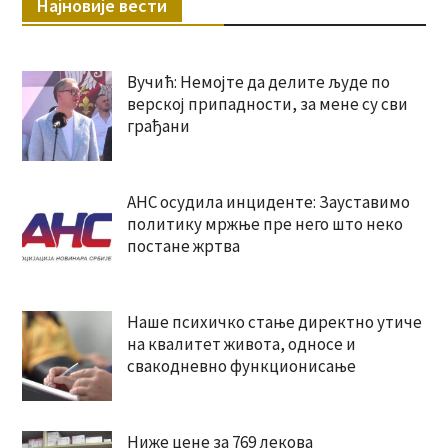
Најновије вести
Вучић: Немојте да делите људе по
верској припадности, за мене су сви
грађани
АНС осудила инциденте: Зауставимо
политику мржње пре него што неко
постане жртва
Наше психичко стање директно утиче
на квалитет живота, односе и
свакодневно функционисање
Ниже цене за 769 лекова