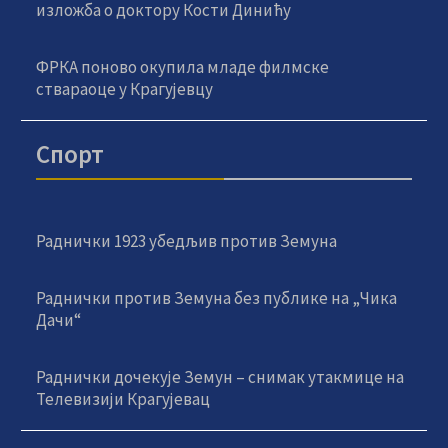
изложба о доктору Кости Динићу
ФРКА поново окупила младе филмске
ствараоце у Крагујевцу
Спорт
Раднички 1923 убедљив против Земуна
Раднички против Земуна без публике на „Чика
Дачи“
Раднички дочекује Земун – снимак утакмице на
Телевизији Крагујевац