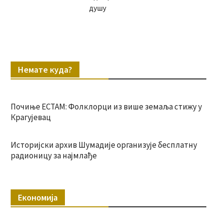
душу
Немате куда?
Почиње ЕСТАМ: Фолклорци из више земаља стижу у
Крагујевац
Историјски архив Шумадије организује бесплатну
радионицу за најмлађе
Економија