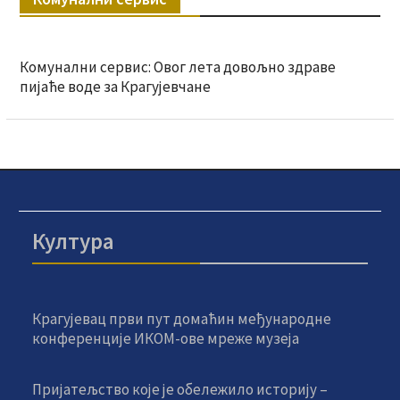
Комунални сервис: Овог лета довољно здраве
пијаће воде за Крагујевчане
Култура
Крагујевац први пут домаћин међународне
конференције ИКОМ-ове мреже музеја
Пријатељство које је обележило историју –