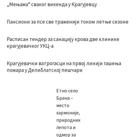
„Мењажа“ сваког викенда у Крагујевцу
Пансиони за псе све траженији током летње сезоне
Расписан тендер за санацију крова две клинике
крагујевачког УКЦ-а
Крагујевачки ватрогасци на првој линији гашења
пожара у Делиблатској пешчари
Етно село
Брана –
место
хармоније,
природних
лепота и
одмор за