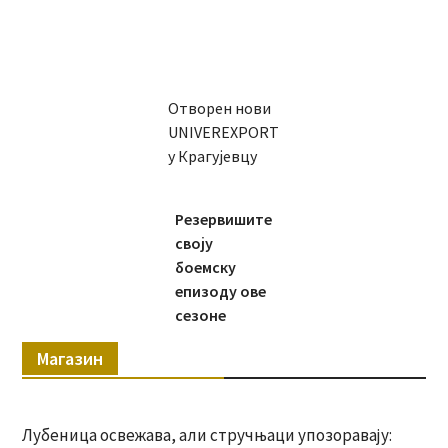
Отворен нови
UNIVEREXPORT
у Крагујевцу
Резервишите
своју
боемску
епизоду ове
сезоне
Магазин
Лубеница освежава, али стручњаци упозоравају: