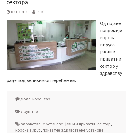
сектора
02.03.2021
РТК
Од појаве
пандемије
корона
вируса
јавни и
приватни
сектор у
здравству
раде под великим оптерећењем.
Додај коментар
Друштво
здравствене установе
,
јавни и приватни сектор
,
корона вирус
,
приватне здравствене установе