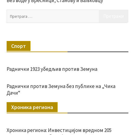
Без воде у Бресници, Станову и Баљковцу
Пр
за:
Спорт
Раднички 1923 убедљив против Земуна
Раднички против Земуна без публике на „Чика
Дачи“
Хроника региона
Хроника региона: Инвестицијом вредном 205