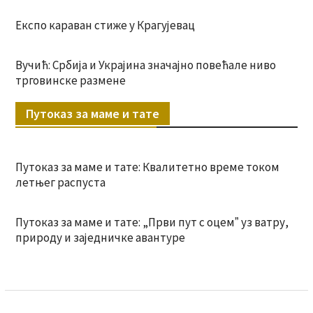
Експо караван стиже у Крагујевац
Вучић: Србија и Украјина значајно повећале ниво
трговинске размене
Путоказ за маме и тате
Путоказ за маме и тате: Квалитетно време током
летњег распуста
Путоказ за маме и тате: „Први пут с оцемˮ уз ватру,
природу и заједничке авантуре