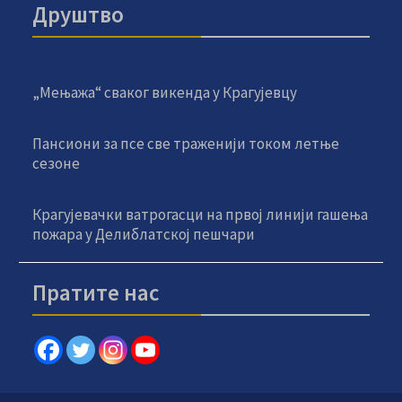
Друштво
„Мењажа“ сваког викенда у Крагујевцу
Пансиони за псе све траженији током летње
сезоне
Крагујевачки ватрогасци на првој линији гашења
пожара у Делиблатској пешчари
Пратите нас