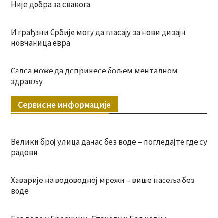
Није добра за свакога
И грађани Србије могу да гласају за нови дизајн
новчаница евра
Салса може да допринесе бољем менталном
здрављу
Сервисне информације
Велики број улица данас без воде – погледајте где су
радови
Хаварије на водоводној мрежи – више насеља без
воде