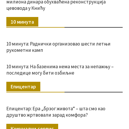
милиона динара обухваћена реконструкција
цевовода у Книћу
10 минута
10 минута: Раднички организовао шести летњи
рукометни камп
10 минута: На базенима нема места за непажњу –
последице могу бити озбиљне
Епицентар
Епицентар: Ера „брзог живота“ – шта смо као
друштво жртвовали зарад комфора?
Комунални сервис