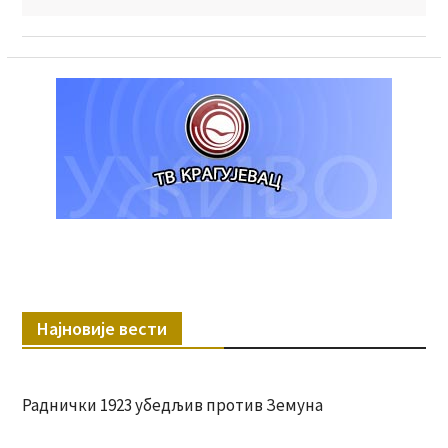
Најновије вести
Раднички 1923 убедљив против Земуна